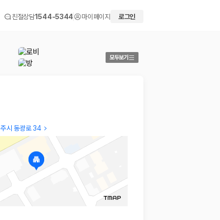
친절상담
1544-5344
마이페이지
로그인
모두보기
주시 동광로 34
kiyoung
kiyou
무난했음
무난했
2026.02.11
2026.02
 화면에서 비교해 사용자가 자신의 일정과 예산에 맞는 차량을 선택할 수 있도
더보기