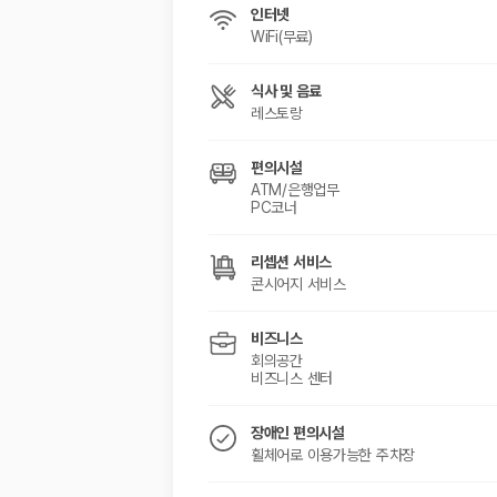
해외 렌트카 가격비교
인터넷
카모아 사이트맵
WiFi(무료)
식사 및 음료
레스토랑
편의시설
ATM/은행업무
PC코너
리셉션 서비스
콘시어지 서비스
비즈니스
회의공간
비즈니스 센터
장애인 편의시설
휠체어로 이용가능한 주차장