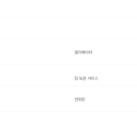
엘리베이터
짐 보관 서비스
연회장