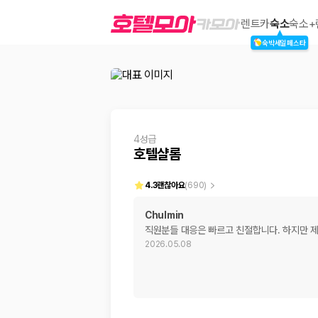
호텔샬롬
렌트카
숙소
숙소+
숙박세일페스타
2000만 이용고객이 선택한 제주 렌트카 가격비교 플랫폼
4성급
호텔샬롬
4.3
괜찮아요
(
690
)
Chulmin
직원분들 대응은 빠르고 친절합니다. 하지만 제
제주렌트카 가격비교는 카모아에서 한 번에
2026.05.08
제주도 렌트카는 업체마다 차량 가격, 보험 조건, 면책금, 보상 한도, 인수
록 돕습니다.
업체별 가격비교:
제주 렌트카 업체별 실시간 예약 가능 차량과 요금