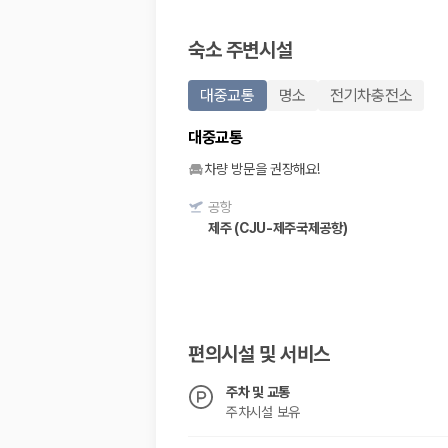
20,871,562
명
사용자 리뷰
숙소 주변시설
175,206
건
예약 가능 차량
67,123
대
대중교통
명소
전기차충전소
전국 렌트카 지점
1,829
개
대중교통
제주렌트카 가격비교 자주 묻는 질문
차량 방문을 권장해요!
공항
Q. 제주렌트카 가격비교는 카모아에서 어떻게 하나요?
제주 (CJU-제주국제공항)
A. 대여일, 반납일, 인수 지역을 선택하면 제주도 렌트카 업체별 가격, 차종,
Q. 제주 렌트카 최저가는 무엇을 기준으로 비교해야 하나요?
Q. 제주공항 근처 렌트카도 비교할 수 있나요?
Q. 제주 렌트카 가격비교 시 보험도 함께 비교할 수 있나요?
Q. 가족 여행에는 어떤 제주 렌트카를 비교해야 하나요?
제주렌트카 가격비교 주요 링크
편의시설 및 서비스
주차 및 교통
제주도 렌트카 실시간 최저가 가격비교
주차시설 보유
제주 렌트카 예약
국내 렌트카 가격비교