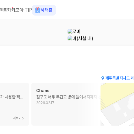
렌트카
카모아 TIP
혜택존
제주특별자치도 제
Chano
가 사용한 객
…
침구도 너무 무겁고 방에 들어서자마자 온 몸이 간지러울정
…
2026.02.17
 장소, 취소 규정이 다릅니다. 카모아는 여러 제주 렌트카 업체의 조건을 한
더보기
더보기
을 비교합니다.