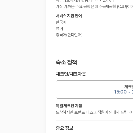
아라리오뮤지엄 탑동시네마 - 2.4km
가장 가까운 주요 공항은 제주국제공항 (CJU)이며,
서비스 지원 언어
한국어
영어
중국어(만다린어)
숙소 정책
체크인
/
체크아웃
체크
15:00 ~
특별 체크인 지침
도착하시면 프런트 데스크 직원이 안내해 드립니다
중요 정보