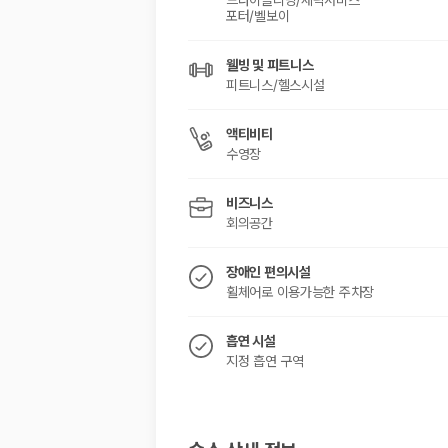
드라이클리닝/세탁서비스
포터/벨보이
웰빙 및 피트니스
피트니스/헬스시설
액티비티
수영장
비즈니스
회의공간
장애인 편의시설
휠체어로 이용가능한 주차장
흡연 시설
지정 흡연 구역