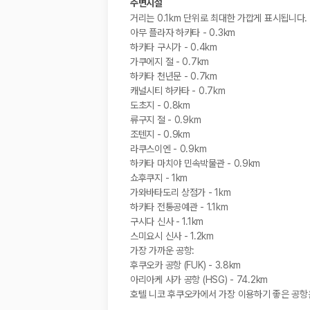
주변시설
거리는 0.1km 단위로 최대한 가깝게 표시됩니다.
아무 플라자 하카타 - 0.3km
하카타 구시가 - 0.4km
가쿠에지 절 - 0.7km
하카타 천년문 - 0.7km
캐널시티 하카타 - 0.7km
도초지 - 0.8km
류구지 절 - 0.9km
조텐지 - 0.9km
라쿠스이엔 - 0.9km
하카타 마치야 민속박물관 - 0.9km
쇼후쿠지 - 1km
가와바타도리 상점가 - 1km
하카타 전통공예관 - 1.1km
구시다 신사 - 1.1km
스미요시 신사 - 1.2km
가장 가까운 공항:
후쿠오카 공항 (FUK) - 3.8km
아리아케 사가 공항 (HSG) - 74.2km
호텔 니코 후쿠오카에서 가장 이용하기 좋은 공항은