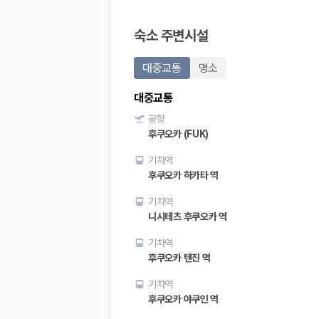
20,871,562
명
사용자 리뷰
숙소 주변시설
175,206
건
예약 가능 차량
67,123
대
대중교통
명소
전국 렌트카 지점
1,829
개
대중교통
제주렌트카 가격비교 자주 묻는 질문
공항
후쿠오카 (FUK)
Q. 제주렌트카 가격비교는 카모아에서 어떻게 하나요?
기차역
A. 대여일, 반납일, 인수 지역을 선택하면 제주도 렌트카 업체별 가격, 차종,
후쿠오카 하카타 역
Q. 제주 렌트카 최저가는 무엇을 기준으로 비교해야 하나요?
Q. 제주공항 근처 렌트카도 비교할 수 있나요?
기차역
Q. 제주 렌트카 가격비교 시 보험도 함께 비교할 수 있나요?
니시테츠 후쿠오카 역
Q. 가족 여행에는 어떤 제주 렌트카를 비교해야 하나요?
기차역
제주렌트카 가격비교 주요 링크
후쿠오카 텐진 역
제주도 렌트카 실시간 최저가 가격비교
기차역
제주 렌트카 예약
후쿠오카 야쿠인 역
국내 렌트카 가격비교