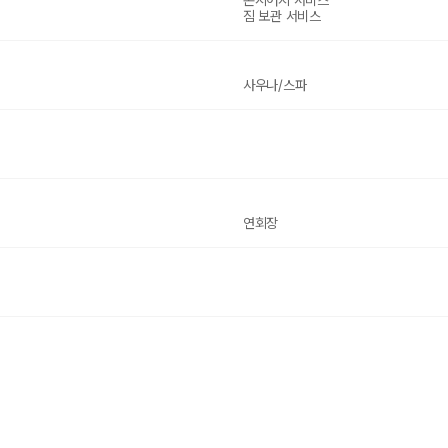
콘시어지 서비스
짐 보관 서비스
사우나/스파
연회장