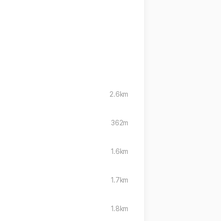
2.6km
362m
1.6km
1.7km
1.8km