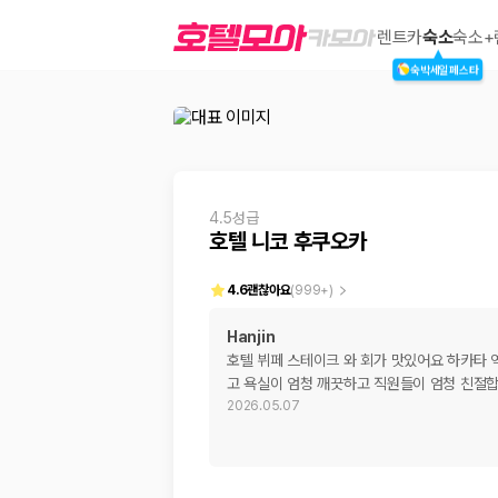
호텔 니코 후쿠오카
렌트카
숙소
숙소+
숙박세일페스타
2000만 이용고객이 선택한 제주 렌트카 가격비교 플랫폼
4.5성급
호텔 니코 후쿠오카
4.6
괜찮아요
(
999+
)
Hanjin
호텔 뷔페 스테이크 와 회가 맛있어요 하카타 
제주렌트카 가격비교는 카모아에서 한 번에
고 욕실이 엄청 깨끗하고 직원들이 엄청 친절합
2026.05.07
제주도 렌트카는 업체마다 차량 가격, 보험 조건, 면책금, 보상 한도, 인수
록 돕습니다.
업체별 가격비교:
제주 렌트카 업체별 실시간 예약 가능 차량과 요금