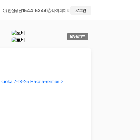
친절상담
1544-5344
마이페이지
로그인
모두보기
ukuoka 2-18-25 Hakata-ekimae
Mari
Young
직원분들이 정말 친절해서 좋았습니다. 그런데 시설이 오래돼
전반적으
서 그런지 욕실에서는 샤워커튼에서 냄새가 났고 공기청정
…
2026.0
2026.04.27
 화면에서 비교해 사용자가 자신의 일정과 예산에 맞는 차량을 선택할 수 있도
더보기