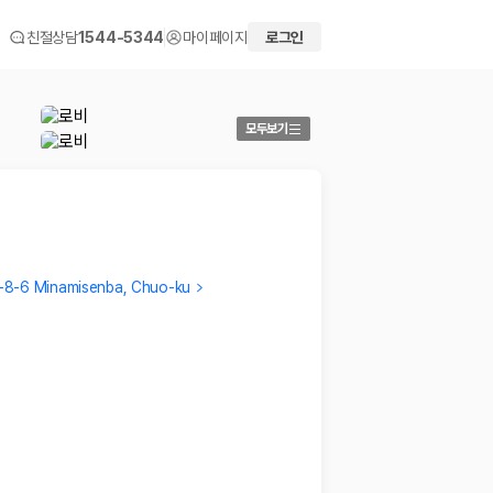
친절상담
1544-5344
마이페이지
로그인
모두보기
-8-6 Minamisenba, Chuo-ku
jinkyung
kiseo
여행인원이 3명이라 침대가 제일 고민이였는데 딱 여기가 침
룸 컨디
대가 3개여서 너무 좋았습니다-! 시설도 깨끗했구요, 직원분
…
2019.11
2023.06.24
 화면에서 비교해 사용자가 자신의 일정과 예산에 맞는 차량을 선택할 수 있도
더보기