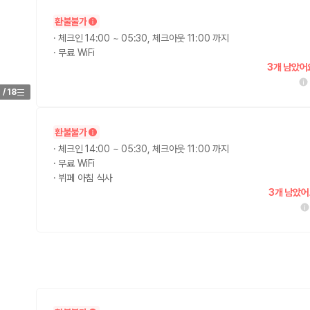
환불불가
가 가장 먼저 비교하는 차종입니다.
·
체크인 14:00 ~ 05:30, 체크아웃 11:00 까지
·
무료 WiFi
종입니다.
3개 남았어
량 연식을 함께 비교하는 것이 좋습니다.
1
/
18
험 조건을 함께 확인해야 합니다.
환불불가
니다
·
체크인 14:00 ~ 05:30, 체크아웃 11:00 까지
·
무료 WiFi
 카모아는 제주 렌트카 가격뿐 아니라 일반자차, 완전자차, 슈퍼자차 조건을
·
뷔페 아침 식사
3개 남았어
다.
격비교 플랫폼입니다.