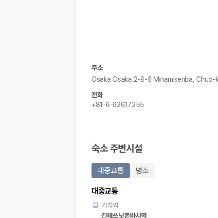
해외 렌트카 가격비교
카모아 사이트맵
주소
Osaka Osaka 2-8-6 Minamisenba, Chuo-
전화
+81-6-62617255
숙소 주변시설
대중교통
명소
대중교통
기차역
긴테쓰닛폰바시역