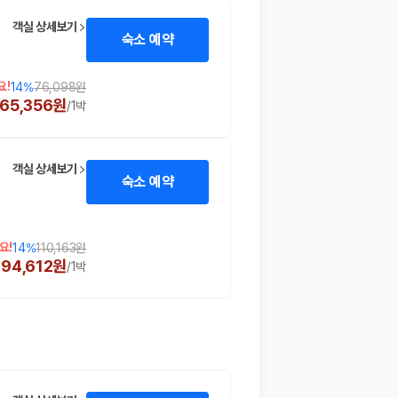
객실 상세보기
숙소 예약
요!
14
%
76,098원
65,356원
/
1박
객실 상세보기
숙소 예약
 함께 확인할 수 있도록 돕습니다.
요!
14
%
110,163원
94,612원
/
1박