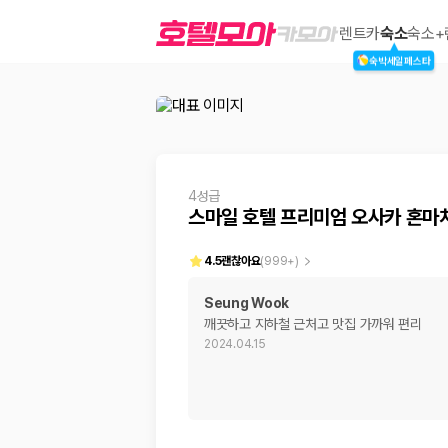
스마일 호텔 프리미엄 오사카 혼마치
렌트카
숙소
숙소+
숙박세일페스타
2000만 이용고객이 선택한 제주 렌트카 가격비교 플랫폼
4성급
스마일 호텔 프리미엄 오사카 혼마
4.5
괜찮아요
(
999+
)
Seung Wook
깨끗하고 지하철 근처고 맛집 가까워 편리
제주렌트카 가격비교는 카모아에서 한 번에
2024.04.15
제주도 렌트카는 업체마다 차량 가격, 보험 조건, 면책금, 보상 한도, 인수
록 돕습니다.
업체별 가격비교:
제주 렌트카 업체별 실시간 예약 가능 차량과 요금