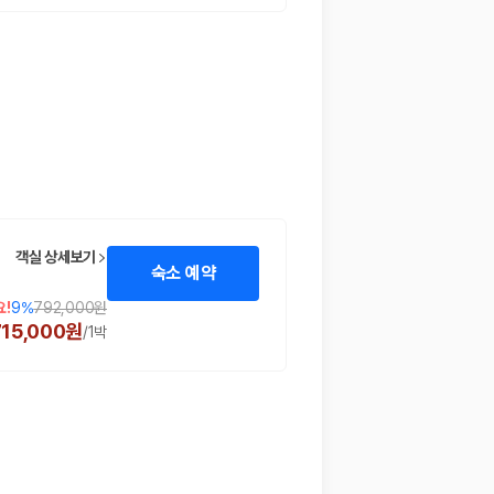
객실 상세보기
숙소 예약
요!
9
%
792,000원
715,000원
/
1박