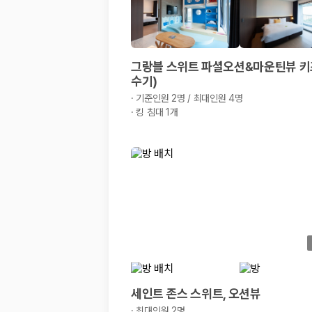
해외 렌트카 가격비교
카모아 사이트맵
그랑블 스위트 파셜오션&마운틴뷰 키
수기)
·
기준인원 2명 / 최대인원 4명
·
킹 침대 1개
세인트 존스 스위트, 오션뷰
·
최대인원 2명