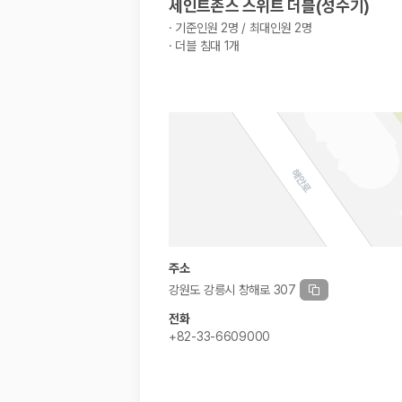
세인트존스 스위트 더블(성수기)
·
기준인원 2명 / 최대인원 2명
·
더블 침대 1개
주소
강원도 강릉시 창해로 307
전화
+82-33-6609000