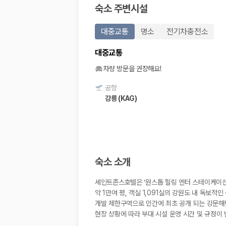
숙소 주변시설
대중교통
명소
전기차충전소
대중교통
차량 방문을 권장해요!
공항
강릉 (KAG)
숙소 소개
세인트존스호텔은 ‘원스톱 힐링 엔터 스테이케이션
약 1만여 평, 객실 1,091실의 강원도 내 독보
개발 제한구역으로 민간에 최초 공개 되는 강문해변
현장 상황에 따라 부대 시설 운영 시간 및 규정이 