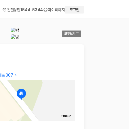
친절상담
1544-5344
마이페이지
로그인
모두보기
로 307
기현
Yeon
옆방에서 문 여닫는 소리가 다 울림 이정표 표시가 복잡함 부
다 좋었
페는 먹을만 했음 바다가 앞이라 괜찮음
2026.0
2026.05.06
 화면에서 비교해 사용자가 자신의 일정과 예산에 맞는 차량을 선택할 수 있도
더보기