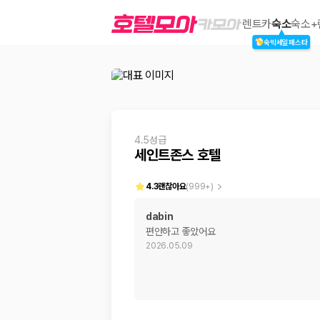
세인트존스 호텔
렌트카
숙소
숙소+
숙박세일페스타
2000만 이용고객이 선택한 제주 렌트카 가격비교 플랫폼
4.5성급
세인트존스 호텔
4.3
괜찮아요
(
999+
)
dabin
편안하고 좋았어요
제주렌트카 가격비교는 카모아에서 한 번에
2026.05.09
제주도 렌트카는 업체마다 차량 가격, 보험 조건, 면책금, 보상 한도, 인수
록 돕습니다.
업체별 가격비교:
제주 렌트카 업체별 실시간 예약 가능 차량과 요금