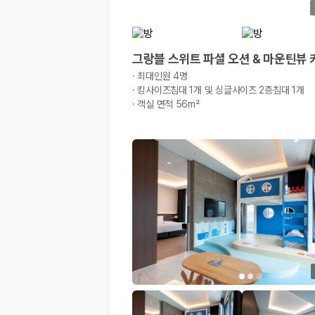
20,871,562
명
사용자 리뷰
175,206
건
예약 가능 차량
그랑블 스위트 파셜 오션 & 마운틴뷰
67,123
대
전국 렌트카 지점
·
최대인원 4명
1,829
개
·
킹사이즈침대 1개 및 싱글사이즈 2층침대 1개
·
객실 면적 56m²
제주렌트카 가격비교 자주 묻는 질문
Q. 제주렌트카 가격비교는 카모아에서 어떻게 하나요?
A. 대여일, 반납일, 인수 지역을 선택하면 제주도 렌트카 업체별 가격, 차종,
Q. 제주 렌트카 최저가는 무엇을 기준으로 비교해야 하나요?
Q. 제주공항 근처 렌트카도 비교할 수 있나요?
Q. 제주 렌트카 가격비교 시 보험도 함께 비교할 수 있나요?
Q. 가족 여행에는 어떤 제주 렌트카를 비교해야 하나요?
제주렌트카 가격비교 주요 링크
제주도 렌트카 실시간 최저가 가격비교
제주 렌트카 예약
국내 렌트카 가격비교