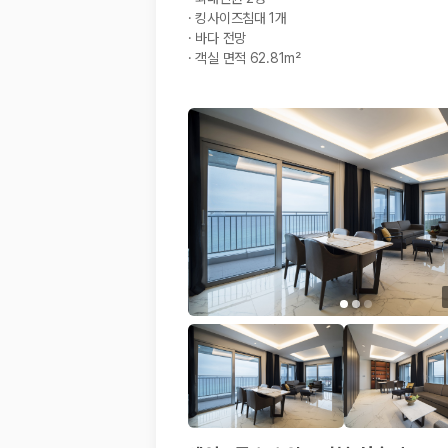
·
킹사이즈침대 1개
·
바다 전망
·
객실 면적 62.81m²