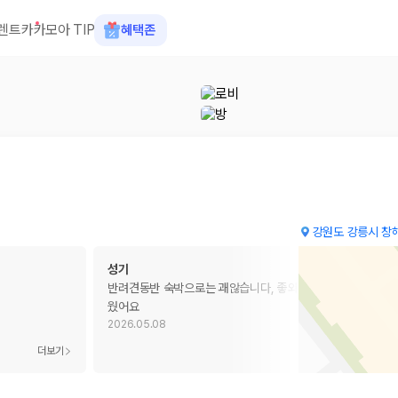
렌트카
카모아 TIP
혜택존
강원도 강릉시 창해
성기
반려견동반 숙박으로는 괘않습니다, 좋와요 청소도 만족스러
웠어요
2026.05.08
 장소, 취소 규정이 다릅니다. 카모아는 여러 제주 렌트카 업체의 조건을 한
더보기
더보기
을 비교합니다.