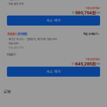
175,206
건
·
무료 셀프 주차
예약 가능 차량
1개 남았어요!
67,123
대
590,754원
/
1박
전국 렌트카 지점
숙소 예약
1,829
개
제주렌트카 가격비교 자주 묻는 질문
환불불가
조식포함
객실 상세보기
·
체크인 15:00 ~ 언제든지, 체크아웃 정오 까지
Q. 제주렌트카 가격비교는 카모아에서 어떻게 하나요?
·
무료 WiFi
A. 대여일, 반납일, 인수 지역을 선택하면 제주도 렌트카 업체별 가격, 차종,
·
무료 셀프 주차
보험 조건, 예약 가능 차량을 한 번에 비교할 수 있습니다.
·
무료 아침 식사
더보기
Q. 제주 렌트카 최저가는 무엇을 기준으로 비교해야 하나요?
Q. 제주공항 근처 렌트카도 비교할 수 있나요?
1개 남았어요!
645,285원
Q. 제주 렌트카 가격비교 시 보험도 함께 비교할 수 있나요?
/
1박
Q. 가족 여행에는 어떤 제주 렌트카를 비교해야 하나요?
숙소 예약
제주렌트카 가격비교 주요 링크
제주도 렌트카 실시간 최저가 가격비교
제주 렌트카 예약
국내 렌트카 가격비교
해외 렌트카 가격비교