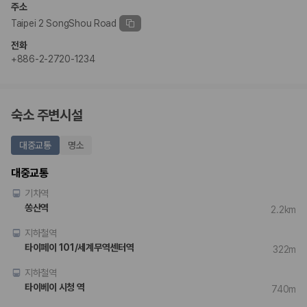
주소
Taipei 2 SongShou Road
전화
+886-2-2720-1234
숙소 주변시설
대중교통
명소
대중교통
기차역
쏭산역
2.2km
지하철역
타이페이 101/세계무역센터역
322m
지하철역
타이베이 시청 역
740m