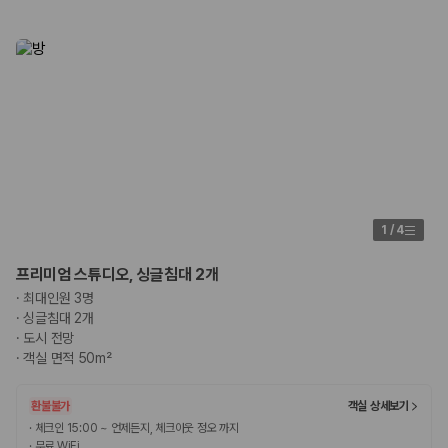
험 조건을 함께 확인해야 합니다.
제주렌트카 보험까지 비교해야 진짜 가격비교입
니다
동일한 차량이라도 보험 조건에 따라 실제 부담 금액이 달라질 수 있습니
다. 카모아는 제주 렌트카 가격뿐 아니라 일반자차, 완전자차, 슈퍼자차 조
건을 함께 확인할 수 있도록 돕습니다.
일반자차:
사고 발생 시 일정 금액의 면책금이 발생할 수 있습니다.
완전자차:
보상 한도 내에서 면책금 부담이 줄어드는 보험 조건입니
1
/
4
다.
슈퍼자차:
더 높은 보장 조건을 원하는 사용자에게 적합합니다.
프리미엄 스튜디오, 싱글침대 2개
2000만 고객이 선택한 렌트카 가격비교 플랫폼
·
최대인원 3명
·
싱글침대 2개
·
도시 전망
카모아는 제주렌트카부터 국내·해외 렌트카까지 비교할 수 있는 렌트카 가
·
객실 면적 50m²
격비교 플랫폼입니다.
누적 이용 고객수
환불불가
객실 상세보기
20,871,562
명
·
체크인 15:00 ~ 언제든지, 체크아웃 정오 까지
사용자 리뷰
·
무료 WiFi