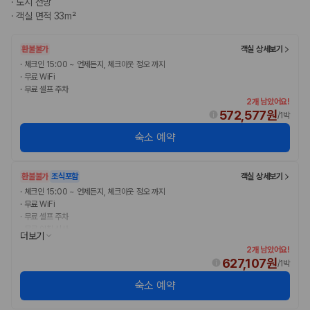
·
도시 전망
완전자차와 슈퍼자차는 업체별 보장 범위가 다를 수 있습니다. 카모아에서
·
객실 면적 33m²
는 제주 렌트카 가격과 함께 보험 조건을 비교해 여행 스타일에 맞는 보장
수준을 선택할 수 있습니다.
환불불가
객실 상세보기
3. 제주공항 접근성과 셔틀 조건을 함께 확인하세요
·
체크인 15:00 ~ 언제든지, 체크아웃 정오 까지
·
무료 WiFi
제주 렌트카는 차량 인수 위치와 셔틀 편의성에 따라 실제 이용 만족도가
·
무료 셀프 주차
달라집니다. 공항에서 렌트카 사무실까지의 이동 조건을 가격과 함께 비교
2개 남았어요!
하는 것이 좋습니다.
572,577원
/
1박
숙소 예약
제주도 렌트카 차종별 가격비교
경차·소형차
환불불가
조식포함
객실 상세보기
혼자 또는 2인 여행에 적합하며 제주 렌트카 최저가를 찾는 사용자
·
체크인 15:00 ~ 언제든지, 체크아웃 정오 까지
가 가장 먼저 비교하는 차종입니다.
·
무료 WiFi
준중형·중형차
·
무료 셀프 주차
커플·친구 여행에서 많이 선택되며 가격과 승차감의 균형이 좋은 차
·
무료 아침 식사
더보기
종입니다.
2개 남았어요!
SUV
627,107원
/
1박
가족 여행, 짐이 많은 여행, 장거리 이동에 적합하며 보험 조건과 차
량 연식을 함께 비교하는 것이 좋습니다.
숙소 예약
승합차·대형차
단체 여행이나 4인 이상 가족 여행에 적합하며 인원수, 짐 공간, 보