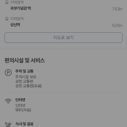
지하철역
국부기념관 역
763m
지하철역
샹산역
826m
지도로 보기
편의시설 및 서비스
주차 및 교통
주차시설 보유
공항 교통편
공항 교통편(유료)
인터넷
인터넷
WiFi(무료)
식사 및 음료