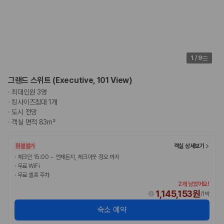
카모아 사이트맵
1
/
9
그랜드 스위트 (Executive, 101 View)
·
최대인원 3명
·
킹사이즈침대 1개
·
도시 전망
·
객실 면적 83m²
환불불가
객실 상세보기
·
체크인 15:00 ~ 언제든지, 체크아웃 정오 까지
·
무료 WiFi
·
무료 셀프 주차
2개 남았어요!
1,145,153원
/
1박
숙소 예약