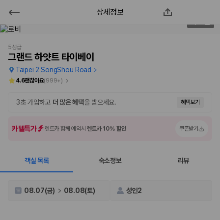
상세정보
그랜드 하얏트 타이베이
2
/
66
2000만 이용고객이 선택한 제주 렌트카 가격비교 플랫폼
5성급
그랜드 하얏트 타이베이
Taipei 2 SongShou Road
4.6
괜찮아요
(
999+
)
3초 가입하고
더 많은 혜택
을 받으세요.
혜택보기
카텔특가
렌트카 함께 예약시
렌트카 10% 할인
쿠폰받기
객실 목록
숙소정보
리뷰
제주렌트카 가격비교는 카모아에서 한 번에
제주도 렌트카는 업체마다 차량 가격, 보험 조건, 면책금, 보상 한도, 인수
08.07(금)
08.08(토)
성인2
장소, 취소 규정이 다릅니다. 카모아는 여러 제주 렌트카 업체의 조건을 한
화면에서 비교해 사용자가 자신의 일정과 예산에 맞는 차량을 선택할 수 있
도록 돕습니다.