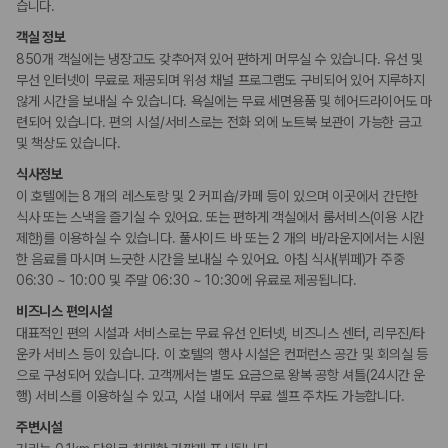
습니다.
액티비티
요가/필라테스
객실 정보
수영장
850개 객실에는 냉장고도 갖추어져 있어 편하게 머무실 수 있습니다. 유선 및
무선 인터넷이 무료로 제공되며 위성 채널 프로그램도 구비되어 있어 지루하지
키즈
않게 시간을 보내실 수 있습니다. 욕실에는 무료 세면용품 및 헤어드라이어도 마
어린이 수영장
련되어 있습니다. 편의 시설/서비스로는 전화 외에 노트북 보관이 가능한 금고
및 책상도 있습니다.
비즈니스
식사정보
비즈니스 센터
이 호텔에는 8 개의 레스토랑 및 2 커피숍/카페 등이 있으며 이곳에서 간단한
연회장
회의공간
식사 또는 스낵을 즐기실 수 있어요. 또는 편하게 객실에서 룸서비스(이용 시간
제한)를 이용하실 수 있습니다. 풀사이드 바 또는 2 개의 바/라운지에서는 시원
한 음료를 마시며 느긋한 시간을 보내실 수 있어요. 아침 식사(뷔페)가 주중
장애인 편의시설
06:30 ~ 10:00 및 주말 06:30 ~ 10:30에 유료로 제공됩니다.
휠체어로 이용 가능
비즈니스 편의시설
대표적인 편의 시설과 서비스로는 무료 유선 인터넷, 비즈니스 센터, 리무진/타
흡연 시설
지정 흡연 구역
운카 서비스 등이 있습니다. 이 호텔의 행사 시설은 컨퍼런스 공간 및 회의실 등
으로 구성되어 있습니다. 고객께서는 별도 요금으로 왕복 공항 셔틀(24시간 운
행) 서비스를 이용하실 수 있고, 시설 내에서 무료 셀프 주차도 가능합니다.
주변시설