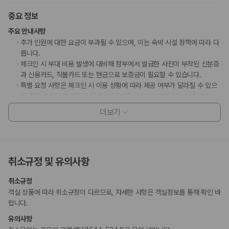
중요 정보
주요 안내사항
추가 인원에 대한 요금이 부과될 수 있으며, 이는 숙박 시설 정책에 따라 다
릅니다.
체크인 시 부대 비용 발생에 대비해 정부에서 발급한 사진이 부착된 신분증
과 신용카드, 직불카드 또는 현금으로 보증금이 필요할 수 있습니다.
특별 요청 사항은 체크인 시 이용 상황에 따라 제공 여부가 달라질 수 있으
며 추가 요금이 부과될 수 있습니다. 또한, 반드시 보장되지는 않습니다.
이 숙박 시설에서는 신용카드로 결제하실 수 있습니다. 현금은 받지 않습니
더보기
다.
이 숙박 시설은 도착 전에 고객의 신용카드를 사전 승인할 수 있습니다.
이 숙박 시설은 안전을 위해 소화기 등을 갖추고 있습니다.
이 숙박 시설은 빗, 샤워 타월, 면도기, 네일 도구, 신발닦이 등의 일회용 개
취소규정 및 유의사항
인용품을 제공하지 않습니다.
고객 정책과 문화적 기준이나 규범은 국가 및 숙박 시설에 따라 다를 수 있
취소규정
습니다. 명시된 정책은 숙박 시설에서 제공했습니다.
객실 상품에 따라 취소규정이 다르므로, 자세한 사항은 객실정보를 통해 확인 바
이 숙박 시설은 만 16세 이하 어린이의 수영장 출입을 허용하지 않습니다.
랍니다.
만 12 세 이하 아동은 부모 또는 보호자와 같은 객실에서 침구를 추가하지
않고 이용할 경우 무료로 숙박할 수 있습니다(최대 2명).
유의사항
이용 상황에 따라 객실 연결이 가능하며, 예약 확인 메일에 나와 있는 번호