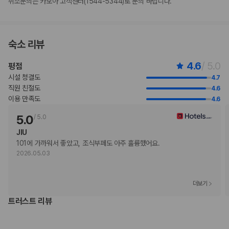
취소문의는 카모아 고객센터(1544-5344)로 문의 바랍니다.
로 숙박 시설에 직접 연락하여 요청하실 수 있습니다.
부가 정보
숙소 리뷰
추가 안내사항
4.6
/ 5.0
평점
기타 선택사항
뷔페아침 식사 요금: 성인 TWD 990, 어린이 TWD 495(대략적인 금액)
시설 청결도
4.7
공항 셔틀 요금: 차량 1대당 TWD 3100(편도, 정원 3명)
직원 친절도
4.6
공항 셔틀 요금(어린이 1인 기준): TWD 3100(편도)
이용 만족도
4.6
추가 요금 지불 시 이른 체크인 가능(객실 이용 상황에 따라 다름)
5.0
/
5.0
추가 요금 지불 시 늦은 체크아웃 가능(객실 이용 상황에 따라 다름)
간이 침대 이용 요금: 1박 기준, TWD 1200.0
JIU
위 목록에 명시되지 않은 다른 항목이 있을 수 있습니다. 요금 및 보증금은 세전
101에 가까워서 좋았고, 조식부페도 아주 훌륭했어요.
금액일 수 있으며 변경될 수 있습니다.
2026.05.03
현장 결제 유형 및 수단
Visa
더보기
직불카드 결제 불가
트러스트 리뷰
현금 결제 불가
American Express
JCB International