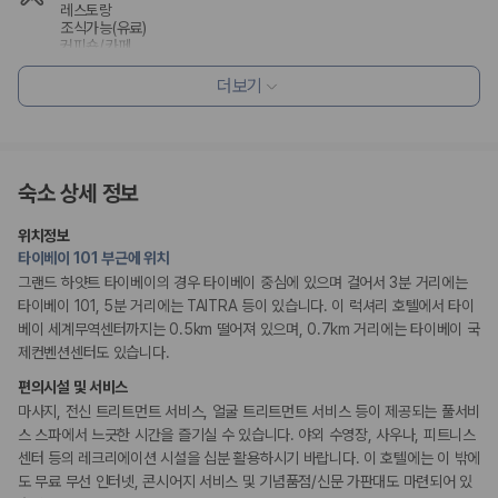
레스토랑
조식가능(유료)
커피숍/카페
더보기
편의시설
수화물 보관소
엘리베이터
ATM/은행업무
기념품 가게
숙소 상세 정보
리셉션 서비스
위치정보
다국어 구사 가능 직원
타이베이 101 부근에 위치
콘시어지 서비스
그랜드 하얏트 타이베이의 경우 타이베이 중심에 있으며 걸어서 3분 거리에는
포터/벨보이
타이베이 101, 5분 거리에는 TAITRA 등이 있습니다. 이 럭셔리 호텔에서 타이
드라이클리닝/세탁서비스
리무진 또는 타운카 서비스 이용가능
베이 세계무역센터까지는 0.5km 떨어져 있으며, 0.7km 거리에는 타이베이 국
짐 보관 서비스
제컨벤션센터도 있습니다.
간편 체크인/체크아웃
편의시설 및 서비스
마사지, 전신 트리트먼트 서비스, 얼굴 트리트먼트 서비스 등이 제공되는 풀서비
웰빙 및 피트니스
스 스파에서 느긋한 시간을 즐기실 수 있습니다. 야외 수영장, 사우나, 피트니스
피트니스/헬스시설
사우나/스파
센터 등의 레크리에이션 시설을 십분 활용하시기 바랍니다. 이 호텔에는 이 밖에
도 무료 무선 인터넷, 콘시어지 서비스 및 기념품점/신문 가판대도 마련되어 있