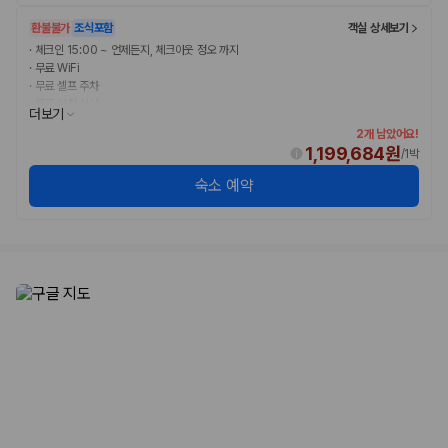
환불불가
조식포함
객실 상세보기
·
체크인 15:00 ~ 언제든지, 체크아웃 정오 까지
·
무료 WiFi
·
무료 셀프 주차
·
무료 아침 식사
더보기
2개 남았어요!
1,199,684원
/
1박
숙소 예약