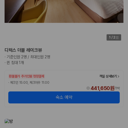
1
/
2
디럭스 더블 레이크뷰
·
기준인원 2명 / 최대인원 2명
·
퀸 침대 1개
환불불가
추가인원 현장결제
객실 상세보기
·
체크인 15:00, 체크아웃 11:00
441,650원
/
1박
숙소 예약