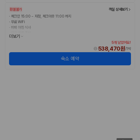
환불불가
객실 상세보기
·
체크인 15:00 ~ 자정, 체크아웃 11:00 까지
·
무료 WiFi
·
뷔페 아침 식사
·
무료 셀프 주차
더보기
5개 남았어요!
538,470원
/
1박
숙소 예약