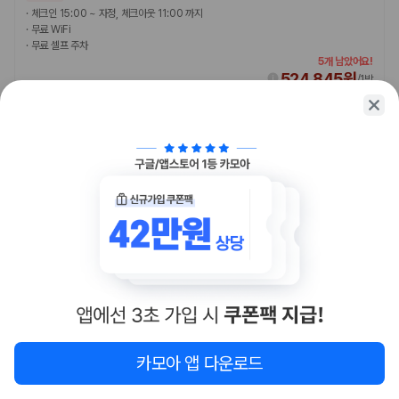
·
체크인 15:00 ~ 자정, 체크아웃 11:00 까지
·
무료 WiFi
·
무료 셀프 주차
5개 남았어요!
524,845원
/
1박
숙소 예약
카모아 앱 다운로드
1
/
2