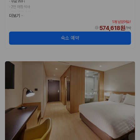
·
무료 WiFi
·
2인 아침 식사
·
무료 셀프 주차
더보기
1개 남았어요!
574,618원
/
1박
숙소 예약