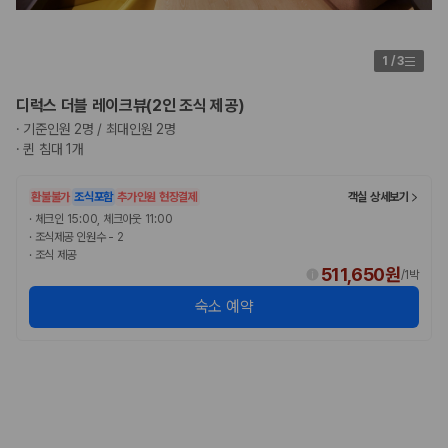
1
/
3
디럭스 더블 레이크뷰(2인 조식 제공)
·
기준인원 2명 / 최대인원 2명
·
퀸 침대 1개
환불불가
조식포함
추가인원 현장결제
객실 상세보기
·
체크인 15:00, 체크아웃 11:00
·
조식제공 인원수 - 2
·
조식 제공
511,650원
/
1박
숙소 예약