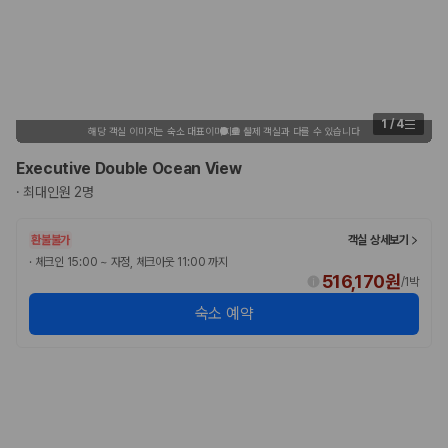
1
/
4
해당 객실 이미지는 숙소 대표이미지로 실제 객실과 다를 수 있습니다
Executive Double Ocean View
·
최대인원 2명
환불불가
객실 상세보기
·
체크인 15:00 ~ 자정, 체크아웃 11:00 까지
516,170원
/
1박
숙소 예약