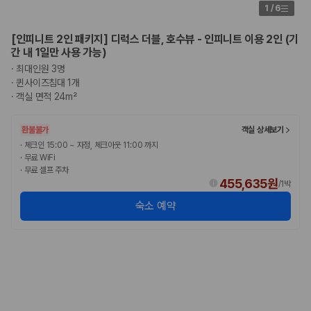
1
/
6
[인피니트 2인 패키지] 디럭스 더블, 호수뷰 - 인피니트 이용 2인 (기
간 내 1일만 사용 가능)
·
최대인원 3명
·
퀸사이즈침대 1개
·
객실 면적 24m²
환불불가
객실 상세보기
·
체크인 15:00 ~ 자정, 체크아웃 11:00 까지
·
무료 WiFi
·
무료 셀프 주차
455,635원
/
1박
숙소 예약