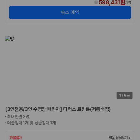
598,431원
/
1박
숙소 예약
1
/
8
[3인전용/3인 수영장 패키지] 디럭스 트윈룸(저층배정)
·
최대인원 3명
·
더블침대 1개 및 싱글침대 1개
환불불가
객실 상세보기