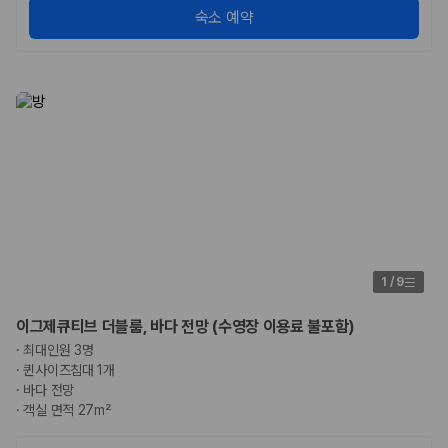
숙소 예약
1
/
9
이그제큐티브 더블룸, 바다 전망 (수영장 이용료 불포함)
·
최대인원 3명
·
퀸사이즈침대 1개
·
바다 전망
·
객실 면적 27m²