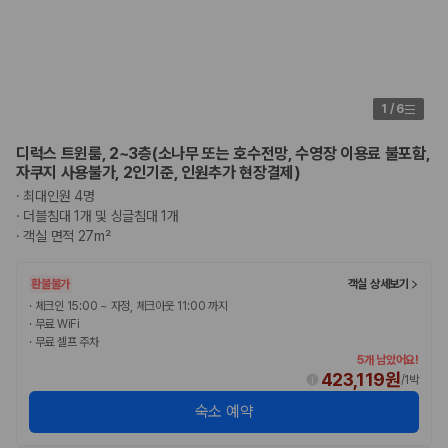
1
/
6
디럭스 트윈룸, 2~3층(소나무 또는 호수전망, 수영장 이용료 불포함,
자쿠지 사용불가, 2인기준, 인원추가 현장결제)
·
최대인원 4명
·
더블침대 1개 및 싱글침대 1개
·
객실 면적 27m²
환불불가
객실 상세보기
·
체크인 15:00 ~ 자정, 체크아웃 11:00 까지
·
무료 WiFi
·
무료 셀프 주차
5개 남았어요!
423,119원
/
1박
숙소 예약