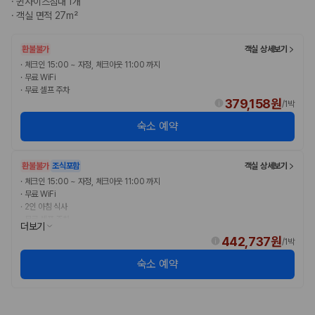
·
퀸사이즈침대 1개
완전자차와 슈퍼자차는 업체별 보장 범위가 다를 수 있습니다. 카모아에서
·
객실 면적 27m²
는 제주 렌트카 가격과 함께 보험 조건을 비교해 여행 스타일에 맞는 보장
수준을 선택할 수 있습니다.
환불불가
객실 상세보기
3. 제주공항 접근성과 셔틀 조건을 함께 확인하세요
·
체크인 15:00 ~ 자정, 체크아웃 11:00 까지
·
무료 WiFi
제주 렌트카는 차량 인수 위치와 셔틀 편의성에 따라 실제 이용 만족도가
·
무료 셀프 주차
달라집니다. 공항에서 렌트카 사무실까지의 이동 조건을 가격과 함께 비교
379,158원
/
1박
하는 것이 좋습니다.
숙소 예약
제주도 렌트카 차종별 가격비교
환불불가
조식포함
객실 상세보기
경차·소형차
·
체크인 15:00 ~ 자정, 체크아웃 11:00 까지
혼자 또는 2인 여행에 적합하며 제주 렌트카 최저가를 찾는 사용자
·
무료 WiFi
가 가장 먼저 비교하는 차종입니다.
·
2인 아침 식사
준중형·중형차
·
무료 셀프 주차
더보기
커플·친구 여행에서 많이 선택되며 가격과 승차감의 균형이 좋은 차
442,737원
/
1박
종입니다.
SUV
숙소 예약
가족 여행, 짐이 많은 여행, 장거리 이동에 적합하며 보험 조건과 차
량 연식을 함께 비교하는 것이 좋습니다.
승합차·대형차
단체 여행이나 4인 이상 가족 여행에 적합하며 인원수, 짐 공간, 보