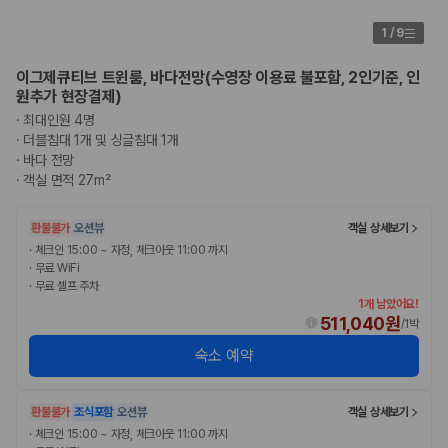
1
/
9
이그제큐티브 트윈룸, 바다전망(수영장 이용료 불포함, 2인기준, 인
원추가 현장결제)
·
최대인원 4명
·
더블침대 1개 및 싱글침대 1개
·
바다 전망
·
객실 면적 27m²
환불불가
오션뷰
객실 상세보기
·
체크인 15:00 ~ 자정, 체크아웃 11:00 까지
·
무료 WiFi
·
무료 셀프 주차
1개 남았어요!
511,040원
/
1박
숙소 예약
환불불가
조식포함
오션뷰
객실 상세보기
·
체크인 15:00 ~ 자정, 체크아웃 11:00 까지