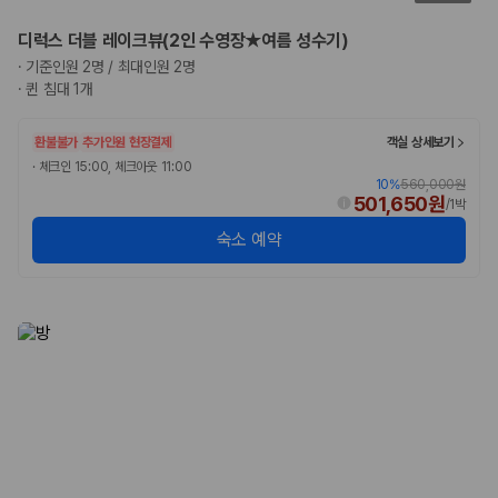
디럭스 더블 레이크뷰(2인 수영장★여름 성수기)
·
기준인원 2명 / 최대인원 2명
·
퀸 침대 1개
환불불가
추가인원 현장결제
객실 상세보기
·
체크인 15:00, 체크아웃 11:00
10
%
560,000원
501,650원
/
1박
숙소 예약