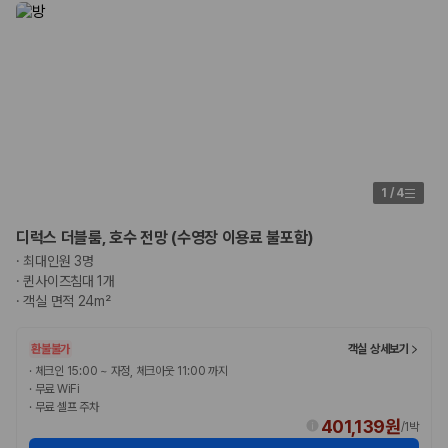
험 조건을 함께 확인해야 합니다.
제주렌트카 보험까지 비교해야 진짜 가격비교입
니다
동일한 차량이라도 보험 조건에 따라 실제 부담 금액이 달라질 수 있습니
다. 카모아는 제주 렌트카 가격뿐 아니라 일반자차, 완전자차, 슈퍼자차 조
건을 함께 확인할 수 있도록 돕습니다.
1
/
4
일반자차:
사고 발생 시 일정 금액의 면책금이 발생할 수 있습니다.
완전자차:
보상 한도 내에서 면책금 부담이 줄어드는 보험 조건입니
디럭스 더블룸, 호수 전망 (수영장 이용료 불포함)
다.
슈퍼자차:
더 높은 보장 조건을 원하는 사용자에게 적합합니다.
·
최대인원 3명
·
퀸사이즈침대 1개
2000만 고객이 선택한 렌트카 가격비교 플랫폼
·
객실 면적 24m²
카모아는 제주렌트카부터 국내·해외 렌트카까지 비교할 수 있는 렌트카 가
환불불가
객실 상세보기
격비교 플랫폼입니다.
·
체크인 15:00 ~ 자정, 체크아웃 11:00 까지
·
무료 WiFi
누적 이용 고객수
·
무료 셀프 주차
20,871,562
명
401,139원
/
1박
사용자 리뷰