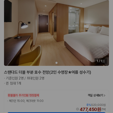
1
/
1
스탠다드 더블 부분 호수 전망(2인 수영장★여름 성수기)
·
기준인원 2명 / 최대인원 2명
·
퀸 침대 1개
환불불가
추가인원 현장결제
객실 상세보기
·
체크인 15:00, 체크아웃 11:00
8
%
520,000원
477,450원
/
1박