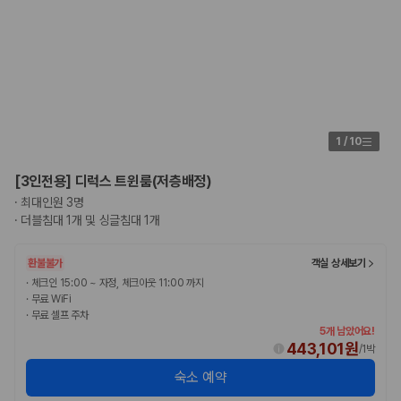
1
/
10
[3인전용] 디럭스 트윈룸(저층배정)
·
최대인원 3명
·
더블침대 1개 및 싱글침대 1개
환불불가
객실 상세보기
·
체크인 15:00 ~ 자정, 체크아웃 11:00 까지
·
무료 WiFi
·
무료 셀프 주차
5개 남았어요!
443,101원
/
1박
숙소 예약