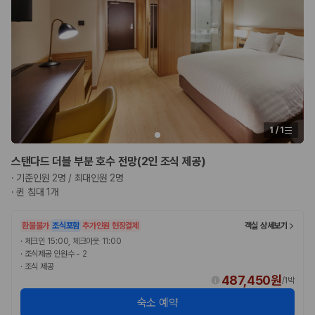
1
/
1
스탠다드 더블 부분 호수 전망(2인 조식 제공)
·
기준인원 2명 / 최대인원 2명
·
퀸 침대 1개
환불불가
조식포함
추가인원 현장결제
객실 상세보기
·
체크인 15:00, 체크아웃 11:00
·
조식제공 인원수 - 2
·
조식 제공
487,450원
/
1박
숙소 예약