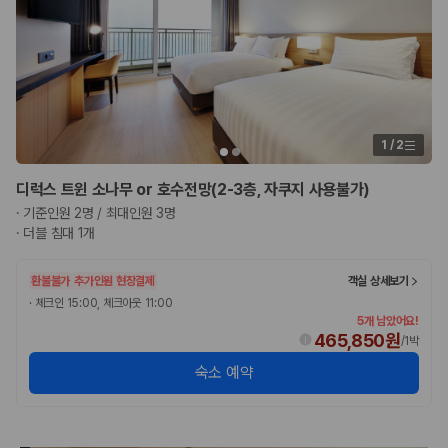
1
/
2
디럭스 트윈 소나무 or 호수전망(2-3층, 자쿠지 사용불가)
·
기준인원 2명 / 최대인원 3명
·
더블 침대 1개
환불불가
추가인원 현장결제
객실 상세보기
·
체크인 15:00, 체크아웃 11:00
5개 남았어요!
465,850원
/
1박
숙소 예약