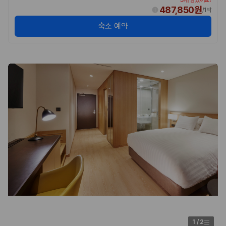
5개 남았어요!
487,850원
/
1박
숙소 예약
1
/
2