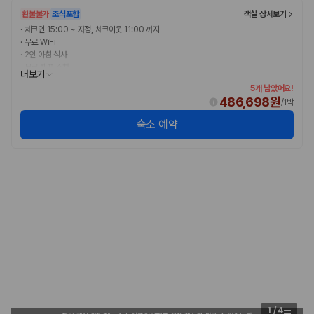
환불불가
조식포함
객실 상세보기
·
체크인 15:00 ~ 자정, 체크아웃 11:00 까지
·
무료 WiFi
·
2인 아침 식사
·
무료 셀프 주차
더보기
5개 남았어요!
486,698원
/
1박
숙소 예약
1
/
4