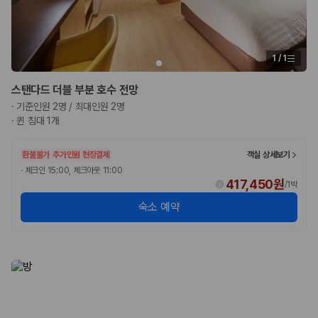
1
/
1
스탠다드 더블 부분 호수 전망
·
기준인원 2명 / 최대인원 2명
·
퀸 침대 1개
환불불가
추가인원 현장결제
객실 상세보기
·
체크인 15:00, 체크아웃 11:00
417,450원
/
1박
숙소 예약