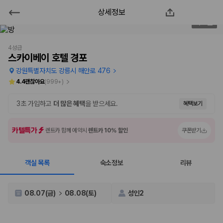
상세정보
스카이베이 호텔 경포
5
/
51
2000만 이용고객이 선택한 제주 렌트카 가격비교 플랫폼
4성급
스카이베이 호텔 경포
강원특별자치도 강릉시 해안로 476
4.4
괜찮아요
(
999+
)
3초 가입하고
더 많은 혜택
을 받으세요.
혜택보기
카텔특가
렌트카 함께 예약시
렌트카 10% 할인
쿠폰받기
객실 목록
숙소정보
리뷰
제주렌트카 가격비교는 카모아에서 한 번에
제주도 렌트카는 업체마다 차량 가격, 보험 조건, 면책금, 보상 한도, 인수
08.07(금)
08.08(토)
성인2
장소, 취소 규정이 다릅니다. 카모아는 여러 제주 렌트카 업체의 조건을 한
화면에서 비교해 사용자가 자신의 일정과 예산에 맞는 차량을 선택할 수 있
도록 돕습니다.