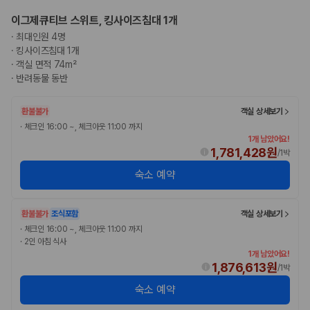
이그제큐티브 스위트, 킹사이즈침대 1개
·
최대인원 4명
·
킹사이즈침대 1개
·
객실 면적 74m²
·
반려동물 동반
환불불가
객실 상세보기
·
체크인 16:00 ~, 체크아웃 11:00 까지
1개 남았어요!
1,781,428원
/
1박
숙소 예약
환불불가
조식포함
객실 상세보기
·
체크인 16:00 ~, 체크아웃 11:00 까지
·
2인 아침 식사
1개 남았어요!
1,876,613원
/
1박
숙소 예약