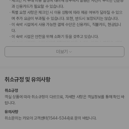
체크인 시 부대 비용 발생에 대비해 정부에서 발급한 사진이 부착된 신분증
과 신용카드가 필요할 수 있습니다.
특별 요청 사항은 체크인 시 이용 상황에 따라 제공 여부가 달라질 수 있으
며 추가 요금이 부과될 수 있습니다. 또한, 반드시 보장되지는 않습니다.
이 숙박 시설에서 사용 가능한 결제 수단은 신용카드, 직불카드, 현금입니
다.
이 숙박 시설은 안전을 위해 소화기 등을 갖추고 있습니다.
이 숙박 시설에는 어린이에게 적합하지 않을 수 있는 발코니, 파티오, 테라
스와 같은 야외 공간이 있습니다. 이 부분이 염려되시면 도착 전에 숙박 시
더보기
설에 연락하여 적합한 객실을 이용할 수 있는지 확인하시기 바랍니다.
이 숙박 시설은 위생을 위한 노력(메리어트)의 청소 및 소독 지침을 준수합
니다.
고객 정책과 문화적 기준이나 규범은 국가 및 숙박 시설에 따라 다를 수 있
취소규정 및 유의사항
습니다. 명시된 정책은 숙박 시설에서 제공했습니다.
이용 상황에 따라 객실 연결이 가능하며, 예약 확인 메일에 나와 있는 번호
취소규정
로 숙박 시설에 직접 연락하여 요청하실 수 있습니다.
객실 상품에 따라 취소규정이 다르므로, 자세한 사항은 객실정보를 통해 확인 바
이 숙박 시설은 자동차 없이도 이용 가능합니다.
랍니다.
주차 시 높이 제한이 적용됩니다.
이 숙박 시설에서는 고객의 모든 성적 지향과 성 정체성을 존중합니다(성소
유의사항
수자(LGBTQ+) 환영).
취소문의는 카모아 고객센터(1544-5344)로 문의 바랍니다.
지불 요금