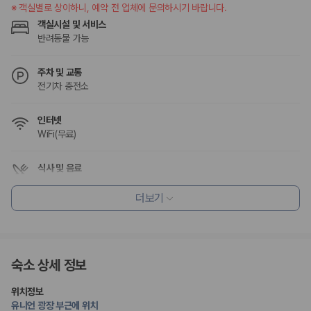
※
객실별로 상이하니, 예약 전 업체에 문의하시기 바랍니다.
객실시설 및 서비스
반려동물 가능
주차 및 교통
전기차 충전소
인터넷
WiFi(무료)
식사 및 음료
조식가능(유료)
채식메뉴 옵션 이용 가능
더보기
레스토랑
조식 제공
편의시설
숙소 상세 정보
엘리베이터
기념품 가게
ATM/은행업무
위치정보
정원
유니언 광장 부근에 위치