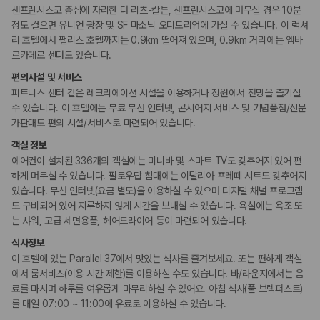
샌프란시스코 중심에 자리한 더 리츠-칼튼, 샌프란시스코에 머무실 경우 10분
리셉션 서비스
정도 걸으면 유니언 광장 및 SF 마소닉 오디토리엄에 가실 수 있습니다. 이 럭셔
다국어 구사 가능 직원
리 호텔에서 팰리스 호텔까지는 0.9km 떨어져 있으며, 0.9km 거리에는 엠바
주차 대행
르카데로 센터도 있습니다.
콘시어지 서비스
포터/벨보이
편의시설 및 서비스
짐 보관 서비스
간편 체크인/체크아웃
피트니스 센터 같은 레크리에이션 시설을 이용하거나 정원에서 전망을 즐기실
드라이클리닝/세탁서비스
수 있습니다. 이 호텔에는 무료 무선 인터넷, 콘시어지 서비스 및 기념품점/신문
가판대도 편의 시설/서비스로 마련되어 있습니다.
웰빙 및 피트니스
객실 정보
피트니스/헬스시설
에어컨이 설치된 336개의 객실에는 미니바 및 스마트 TV도 갖추어져 있어 편
하게 머무실 수 있습니다. 필로우탑 침대에는 이탈리아 프레떼 시트도 갖추어져
비즈니스
있습니다. 무선 인터넷(요금 별도)을 이용하실 수 있으며 디지털 채널 프로그램
연회장
도 구비되어 있어 지루하지 않게 시간을 보내실 수 있습니다. 욕실에는 욕조 또
회의공간
는 샤워, 고급 세면용품, 헤어드라이어 등이 마련되어 있습니다.
식사정보
장애인 편의시설
이 호텔에 있는 Parallel 37에서 맛있는 식사를 즐겨보세요. 또는 편하게 객실
휠체어 이용 가능 화장실
에서 룸서비스(이용 시간 제한)를 이용하실 수도 있습니다. 바/라운지에서는 음
휠체어로 이용 가능
료를 마시며 하루를 여유롭게 마무리하실 수 있어요. 아침 식사(풀 브렉퍼스트)
를 매일 07:00 ~ 11:00에 유료로 이용하실 수 있습니다.
흡연 시설