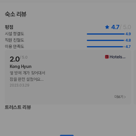
체크인 또는 체크아웃 시 숙박 시설에서 다음 요금을 청구할 수 있습니다(요금에
는 해당 세금이 포함될 수 있음).
숙소 리뷰
목적지별 추가 요금: USD 47(숙소당, 1박 기준)
이 숙박 시설에서 제공한 모든 요금 정보가 포함되어 있습니다.
4.7
/ 5.0
평점
시설 청결도
4.9
부가 정보
직원 친절도
4.8
추가 안내사항
이용 만족도
4.7
주차 높이 제한 적용
2.0
/
5.0
기타 선택사항
Kong Hyun
풀 브렉퍼스트아침 식사 요금: 성인 USD 45, 어린이 USD 22(대략적인
옆 방에 개가 짖어대서

금액)
잠을 완전 설쳤어요
…
객실 내 무선 인터넷 요금: 1일 기준 USD 16.95(요금 변동 가능)
2023.03.29
주차 대행 요금: 1일 기준, USD 107.00(자유롭게 출입 가능)
반려동물 동반 시 요금: 숙박 기간 내 1회, 숙소당 USD 200.00
더보기
장애인 안내 동물의 경우 요금 면제
트러스트 리뷰
간이 침대 이용 요금: 1박 기준, USD 75.0
위 목록에 명시되지 않은 다른 항목이 있을 수 있습니다. 요금 및 보증금은 세전
금액일 수 있으며 변경될 수 있습니다.
현장 결제 유형 및 수단
Visa