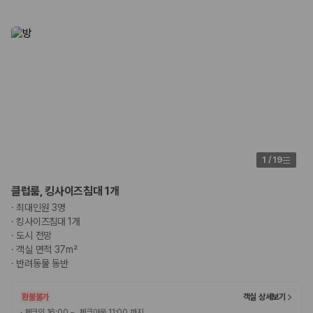
1
/
19
클럽룸, 킹사이즈침대 1개
·
최대인원 3명
·
킹사이즈침대 1개
·
도시 전망
·
객실 면적 37m²
·
반려동물 동반
환불불가
객실 상세보기
·
체크인 16:00 ~, 체크아웃 11:00 까지