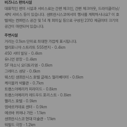
금연 숙박 시설
비즈니스 편의시설
대표적인 편의 시설과 서비스로는 간편 체크인, 간편 체크아웃, 드라이클리닝/
세탁 서비스 등이 있습니다. 샌프란시스코에서의 행사를 계획하시나요? 이 호
텔에는 컨퍼런스 공간 및 14 개 회의실 등으로 구성된 2310 제곱미터 크기의
공간이 마련되어 있습니다.
주변시설
거리는 0.1km 단위로 최대한 가깝게 표시됩니다.
캘리포니아 스트리트 555번지 - 0.4km
450 서터 빌딩 - 0.4km
유니언 광장 - 0.4km
SF 마소닉 오디토리엄 - 0.6km
그레이스 성당 - 0.6km
웨스틴 샌프란시스 호텔 글래스 엘리베이터 - 0.6km
케이블카 박물관 - 0.7km
트랜스아메리카 피라미드 - 0.8km
트랜스아메리카 레드우드 포리스트 - 0.8km
팰리스 호텔 - 0.9km
엠바르카데로 센터 - 0.9km
예르바 뷔에나 가든 - 1.1km
샌프란시스코 현대 미술관 - 1.1km
워필드 극장 - 1.2km