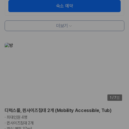
숙소 예약
더보기
1
/
7
디럭스룸, 퀸사이즈침대 2개 (Mobility Accessible, Tub)
·
최대인원 4명
·
퀸사이즈침대 2개
·
객실 면적 37m²