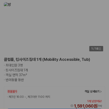
1
/
18
클럽룸, 킹사이즈침대 1개 (Mobility Accessible, Tub)
·
최대인원 3명
·
킹사이즈침대 1개
·
객실 면적 37m²
·
반려동물 동반
환불불가
객실 상세보기
·
체크인 16:00 ~, 체크아웃 11:00 까지
1개 남았어요!
1,591,060원
/
1박