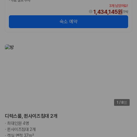
·
무료 셀프 주차
카모아 사이트맵
3개 남았어요!
1,434,145원
/
1박
숙소 예약
1
/
8
디럭스룸, 퀸사이즈침대 2개
·
최대인원 4명
·
퀸사이즈침대 2개
·
객실 면적 37m²