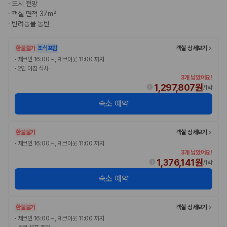
·
도시 전망
175,206
건
·
객실 면적 37m²
예약 가능 차량
67,123
대
·
반려동물 동반
전국 렌트카 지점
1,829
개
환불불가
조식포함
객실 상세보기
·
체크인 16:00 ~, 체크아웃 11:00 까지
제주렌트카 가격비교 자주 묻는 질문
·
2인 아침 식사
3개 남았어요!
1,297,807원
Q. 제주렌트카 가격비교는 카모아에서 어떻게 하나요?
/
1박
A. 대여일, 반납일, 인수 지역을 선택하면 제주도 렌트카 업체별 가격, 차종,
숙소 예약
보험 조건, 예약 가능 차량을 한 번에 비교할 수 있습니다.
Q. 제주 렌트카 최저가는 무엇을 기준으로 비교해야 하나요?
Q. 제주공항 근처 렌트카도 비교할 수 있나요?
환불불가
객실 상세보기
Q. 제주 렌트카 가격비교 시 보험도 함께 비교할 수 있나요?
·
체크인 16:00 ~, 체크아웃 11:00 까지
Q. 가족 여행에는 어떤 제주 렌트카를 비교해야 하나요?
3개 남았어요!
1,376,141원
/
1박
제주렌트카 가격비교 주요 링크
숙소 예약
제주도 렌트카 실시간 최저가 가격비교
제주 렌트카 예약
환불불가
객실 상세보기
국내 렌트카 가격비교
해외 렌트카 가격비교
·
체크인 16:00 ~, 체크아웃 11:00 까지