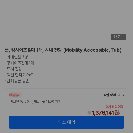
1
/
7
룸, 킹사이즈침대 1개, 시내 전망 (Mobility Accessible, Tub)
·
최대인원 3명
·
킹사이즈침대 1개
·
도시 전망
·
객실 면적 37m²
·
반려동물 동반
환불불가
객실 상세보기
·
체크인 16:00 ~, 체크아웃 11:00 까지
2개 남았어요!
1,376,141원
/
1박
숙소 예약