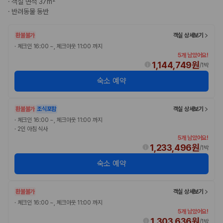
·
객실 면적 37m²
완전자차와 슈퍼자차는 업체별 보장 범위가 다를 수 있습니다. 카모아에서
·
반려동물 동반
는 제주 렌트카 가격과 함께 보험 조건을 비교해 여행 스타일에 맞는 보장
수준을 선택할 수 있습니다.
환불불가
객실 상세보기
3. 제주공항 접근성과 셔틀 조건을 함께 확인하세요
·
체크인 16:00 ~, 체크아웃 11:00 까지
5개 남았어요!
제주 렌트카는 차량 인수 위치와 셔틀 편의성에 따라 실제 이용 만족도가
1,144,749원
/
1박
달라집니다. 공항에서 렌트카 사무실까지의 이동 조건을 가격과 함께 비교
숙소 예약
하는 것이 좋습니다.
제주도 렌트카 차종별 가격비교
환불불가
조식포함
객실 상세보기
·
체크인 16:00 ~, 체크아웃 11:00 까지
경차·소형차
·
2인 아침 식사
혼자 또는 2인 여행에 적합하며 제주 렌트카 최저가를 찾는 사용자
5개 남았어요!
가 가장 먼저 비교하는 차종입니다.
1,233,496원
/
1박
준중형·중형차
커플·친구 여행에서 많이 선택되며 가격과 승차감의 균형이 좋은 차
숙소 예약
종입니다.
SUV
가족 여행, 짐이 많은 여행, 장거리 이동에 적합하며 보험 조건과 차
환불불가
객실 상세보기
량 연식을 함께 비교하는 것이 좋습니다.
·
체크인 16:00 ~, 체크아웃 11:00 까지
승합차·대형차
5개 남았어요!
단체 여행이나 4인 이상 가족 여행에 적합하며 인원수, 짐 공간, 보
1,303,636원
/
1박