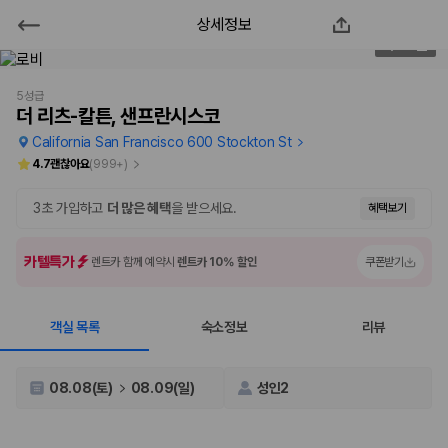
상세정보
더 리츠-칼튼, 샌프란시스코
2
/
104
2000만 이용고객이 선택한 제주 렌트카 가격비교 플랫폼
5성급
더 리츠-칼튼, 샌프란시스코
California San Francisco 600 Stockton St
4.7
괜찮아요
(
999+
)
3초 가입하고
더 많은 혜택
을 받으세요.
혜택보기
카텔특가
렌트카 함께 예약시
렌트카 10% 할인
쿠폰받기
객실 목록
숙소정보
리뷰
제주렌트카 가격비교는 카모아에서 한 번에
제주도 렌트카는 업체마다 차량 가격, 보험 조건, 면책금, 보상 한도, 인수
08.08(토)
08.09(일)
성인2
장소, 취소 규정이 다릅니다. 카모아는 여러 제주 렌트카 업체의 조건을 한
화면에서 비교해 사용자가 자신의 일정과 예산에 맞는 차량을 선택할 수 있
도록 돕습니다.