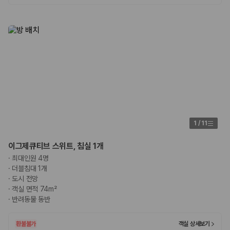
1
/
11
이그제큐티브 스위트, 침실 1개
·
최대인원 4명
·
더블침대 1개
·
도시 전망
·
객실 면적 74m²
·
반려동물 동반
환불불가
객실 상세보기