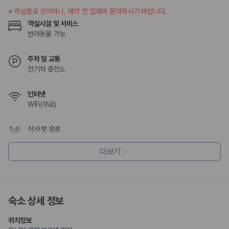
※
객실별로 상이하니, 예약 전 업체에 문의하시기 바랍니다.
객실시설 및 서비스
반려동물 가능
주차 및 교통
전기차 충전소
인터넷
WiFi(무료)
식사 및 음료
조식 제공
조식가능(유료)
더보기
레스토랑
채식메뉴 옵션 이용 가능
편의시설
숙소 상세 정보
기념품 가게
ATM/은행업무
엘리베이터
위치정보
정원