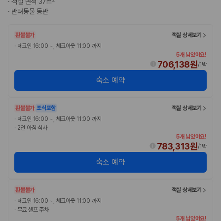
·
객실 면적 37m²
완전자차와 슈퍼자차는 업체별 보장 범위가 다를 수 있습니다. 카모아에서
·
반려동물 동반
는 제주 렌트카 가격과 함께 보험 조건을 비교해 여행 스타일에 맞는 보장
수준을 선택할 수 있습니다.
환불불가
객실 상세보기
3. 제주공항 접근성과 셔틀 조건을 함께 확인하세요
·
체크인 16:00 ~, 체크아웃 11:00 까지
5개 남았어요!
제주 렌트카는 차량 인수 위치와 셔틀 편의성에 따라 실제 이용 만족도가
706,138원
/
1박
달라집니다. 공항에서 렌트카 사무실까지의 이동 조건을 가격과 함께 비교
숙소 예약
하는 것이 좋습니다.
제주도 렌트카 차종별 가격비교
환불불가
조식포함
객실 상세보기
·
체크인 16:00 ~, 체크아웃 11:00 까지
경차·소형차
·
2인 아침 식사
혼자 또는 2인 여행에 적합하며 제주 렌트카 최저가를 찾는 사용자
5개 남았어요!
가 가장 먼저 비교하는 차종입니다.
783,313원
/
1박
준중형·중형차
커플·친구 여행에서 많이 선택되며 가격과 승차감의 균형이 좋은 차
숙소 예약
종입니다.
SUV
가족 여행, 짐이 많은 여행, 장거리 이동에 적합하며 보험 조건과 차
환불불가
객실 상세보기
량 연식을 함께 비교하는 것이 좋습니다.
·
체크인 16:00 ~, 체크아웃 11:00 까지
승합차·대형차
·
무료 셀프 주차
단체 여행이나 4인 이상 가족 여행에 적합하며 인원수, 짐 공간, 보
5개 남았어요!