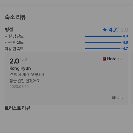
체크인 또는 체크아웃 시 숙박 시설에서 다음 요금을 청구할 수 있습니다(요금에
는 해당 세금이 포함될 수 있음).
숙소 리뷰
목적지별 추가 요금: USD 47(숙소당, 1박 기준)
이 숙박 시설에서 제공한 모든 요금 정보가 포함되어 있습니다.
4.7
/ 5.0
평점
시설 청결도
4.9
부가 정보
직원 친절도
4.8
추가 안내사항
이용 만족도
4.7
주차 높이 제한 적용
2.0
/
5.0
기타 선택사항
Kong Hyun
풀 브렉퍼스트아침 식사 요금: 성인 USD 45, 어린이 USD 22(대략적인
옆 방에 개가 짖어대서

금액)
잠을 완전 설쳤어요
…
객실 내 무선 인터넷 요금: 1일 기준 USD 16.95(요금 변동 가능)
2023.03.29
주차 대행 요금: 1일 기준, USD 107.00(자유롭게 출입 가능)
반려동물 동반 시 요금: 숙박 기간 내 1회, 숙소당 USD 200.00
더보기
장애인 안내 동물의 경우 요금 면제
트러스트 리뷰
간이 침대 이용 요금: 1박 기준, USD 75.0
위 목록에 명시되지 않은 다른 항목이 있을 수 있습니다. 요금 및 보증금은 세전
금액일 수 있으며 변경될 수 있습니다.
현장 결제 유형 및 수단