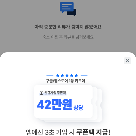
Visa
Diners Club
직불카드
Discover
아직 충분한 리뷰가 쌓이지 않았어요
현금
American Express
숙소 이용 후 리뷰를 남겨보세요
JCB International
Mastercard
UnionPay
반려동물
객실당 허용 최대 반려동물 수 - 2
반려동물 허용 최대 무게(1마리당, 파운드 기준) 35
함께 가는 친구에게 정보를 공유해보세요
반려동물 허용 최대 무게(1마리당, kg 기준) 16
장애인 안내 동물 동반 가능
장애인 안내 동물은 요금 및 제한 사항이 면제됩니다.
개만 허용
카카오톡
링크복사
반려동물 동반 가능