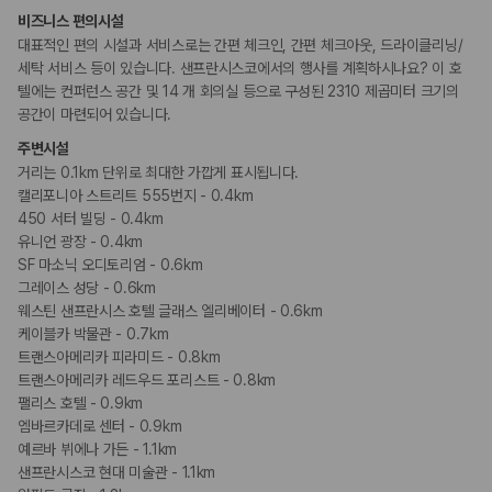
금연 숙박 시설
비즈니스 편의시설
대표적인 편의 시설과 서비스로는 간편 체크인, 간편 체크아웃, 드라이클리닝/
세탁 서비스 등이 있습니다. 샌프란시스코에서의 행사를 계획하시나요? 이 호
텔에는 컨퍼런스 공간 및 14 개 회의실 등으로 구성된 2310 제곱미터 크기의
공간이 마련되어 있습니다.
주변시설
거리는 0.1km 단위로 최대한 가깝게 표시됩니다.
캘리포니아 스트리트 555번지 - 0.4km
450 서터 빌딩 - 0.4km
유니언 광장 - 0.4km
SF 마소닉 오디토리엄 - 0.6km
그레이스 성당 - 0.6km
웨스틴 샌프란시스 호텔 글래스 엘리베이터 - 0.6km
케이블카 박물관 - 0.7km
트랜스아메리카 피라미드 - 0.8km
트랜스아메리카 레드우드 포리스트 - 0.8km
팰리스 호텔 - 0.9km
엠바르카데로 센터 - 0.9km
예르바 뷔에나 가든 - 1.1km
샌프란시스코 현대 미술관 - 1.1km