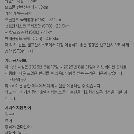
워필드 극장 - 1.2km
모스콘 컨벤션센터 - 1.3km
가장 가까운 공항:
오클랜드 국제공항 (OAK) - 31.1km
샌프란시스코 국제공항 (SFO) - 23.9km
샌 칼로스 공항 (SQL) - 41km
뷰캐넌필드 공항 (CCR) - 46.8km
더 리츠-칼튼, 샌프란시스코에서 가장 이용하기 좋은 공항은 샌프란시스코 국제
공항 (SFO)입니다.
기타 공사정보
이 숙박 시설은 2026년 6월 17일 ~ 2026년 8월 31일에 리노베이션 공사를
진행합니다(완료일은 변경될 수 있음). 영향을 받는 구역은 다음과 같습니다.
바/라운지
리노베이션 동안 외부에서 대체 시설을 이용하실 수 있습니다.
리노베이션 기간 동안 호텔에서는 소음과 불편을 최소화하도록 최선을 다할 것
입니다.
서비스 지원 언어
일본어
영어
중국어(만다린어)
이탈리아어