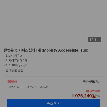
1
/
18
클럽룸, 킹사이즈침대 1개 (Mobility Accessible, Tub)
·
최대인원 3명
·
킹사이즈침대 1개
·
객실 면적 37m²
·
반려동물 동반
환불불가
객실 상세보기
·
체크인 16:00 ~, 체크아웃 11:00 까지
1개 남았어요!
976,249원
/
1박
숙소 예약