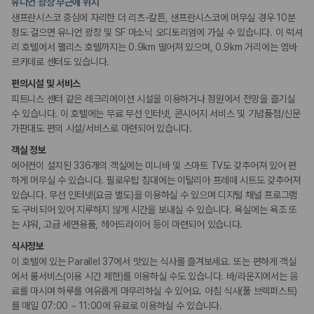
유니언 광장 부근에 위치
샌프란시스코 중심에 자리한 더 리츠-칼튼, 샌프란시스코에 머무실 경우 10분
리셉션 서비스
정도 걸으면 유니언 광장 및 SF 마소닉 오디토리엄에 가실 수 있습니다. 이 럭셔
간편 체크인/체크아웃
리 호텔에서 팰리스 호텔까지는 0.9km 떨어져 있으며, 0.9km 거리에는 엠바
주차 대행
르카데로 센터도 있습니다.
드라이클리닝/세탁서비스
콘시어지 서비스
편의시설 및 서비스
포터/벨보이
짐 보관 서비스
피트니스 센터 같은 레크리에이션 시설을 이용하거나 정원에서 전망을 즐기실
다국어 구사 가능 직원
수 있습니다. 이 호텔에는 무료 무선 인터넷, 콘시어지 서비스 및 기념품점/신문
가판대도 편의 시설/서비스로 마련되어 있습니다.
웰빙 및 피트니스
객실 정보
피트니스/헬스시설
에어컨이 설치된 336개의 객실에는 미니바 및 스마트 TV도 갖추어져 있어 편
하게 머무실 수 있습니다. 필로우탑 침대에는 이탈리아 프레떼 시트도 갖추어져
비즈니스
있습니다. 무선 인터넷(요금 별도)을 이용하실 수 있으며 디지털 채널 프로그램
회의공간
도 구비되어 있어 지루하지 않게 시간을 보내실 수 있습니다. 욕실에는 욕조 또
연회장
는 샤워, 고급 세면용품, 헤어드라이어 등이 마련되어 있습니다.
식사정보
장애인 편의시설
이 호텔에 있는 Parallel 37에서 맛있는 식사를 즐겨보세요. 또는 편하게 객실
휠체어 이용 가능 화장실
에서 룸서비스(이용 시간 제한)를 이용하실 수도 있습니다. 바/라운지에서는 음
휠체어로 이용 가능
료를 마시며 하루를 여유롭게 마무리하실 수 있어요. 아침 식사(풀 브렉퍼스트)
를 매일 07:00 ~ 11:00에 유료로 이용하실 수 있습니다.
흡연 시설