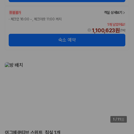
환불불가
객실 상세보기
·
체크인 16:00 ~, 체크아웃 11:00 까지
1개 남았어요!
1,100,623원
/
1박
숙소 예약
1
/
11
이그제큐티브 스위트, 침실 1개