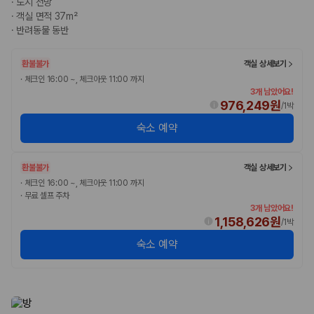
·
도시 전망
·
객실 면적 37m²
·
반려동물 동반
환불불가
객실 상세보기
·
체크인 16:00 ~, 체크아웃 11:00 까지
3개 남았어요!
976,249원
/
1박
숙소 예약
환불불가
객실 상세보기
·
체크인 16:00 ~, 체크아웃 11:00 까지
·
무료 셀프 주차
3개 남았어요!
1,158,626원
/
1박
숙소 예약