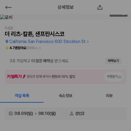
상세정보
더 리츠-칼튼, 샌프란시스코
2
/
104
2000만 이용고객이 선택한 제주 렌트카 가격비교 플랫폼
5성급
더 리츠-칼튼, 샌프란시스코
California San Francisco 600 Stockton St
4.7
괜찮아요
(
999+
)
3초 가입하고
더 많은 혜택
을 받으세요.
혜택보기
카텔특가
렌트카 함께 예약시
렌트카 10% 할인
쿠폰받기
객실 목록
숙소정보
리뷰
제주렌트카 가격비교는 카모아에서 한 번에
제주도 렌트카는 업체마다 차량 가격, 보험 조건, 면책금, 보상 한도, 인수
08.09(일)
08.10(월)
성인2
장소, 취소 규정이 다릅니다. 카모아는 여러 제주 렌트카 업체의 조건을 한
화면에서 비교해 사용자가 자신의 일정과 예산에 맞는 차량을 선택할 수 있
도록 돕습니다.