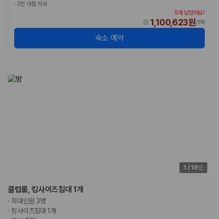
·
2인 아침 식사
5개 남았어요!
1,100,623원
/
1박
숙소 예약
1
/
19
클럽룸, 킹사이즈침대 1개
·
최대인원 3명
·
킹사이즈침대 1개