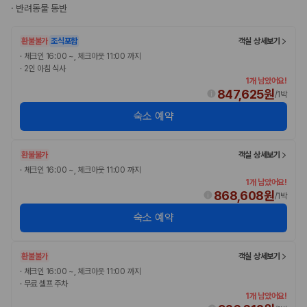
175,206
건
·
반려동물 동반
예약 가능 차량
67,123
대
환불불가
조식포함
객실 상세보기
전국 렌트카 지점
·
체크인 16:00 ~, 체크아웃 11:00 까지
1,829
개
·
2인 아침 식사
1개 남았어요!
제주렌트카 가격비교 자주 묻는 질문
847,625원
/
1박
숙소 예약
Q. 제주렌트카 가격비교는 카모아에서 어떻게 하나요?
A. 대여일, 반납일, 인수 지역을 선택하면 제주도 렌트카 업체별 가격, 차종,
보험 조건, 예약 가능 차량을 한 번에 비교할 수 있습니다.
환불불가
객실 상세보기
Q. 제주 렌트카 최저가는 무엇을 기준으로 비교해야 하나요?
Q. 제주공항 근처 렌트카도 비교할 수 있나요?
·
체크인 16:00 ~, 체크아웃 11:00 까지
1개 남았어요!
Q. 제주 렌트카 가격비교 시 보험도 함께 비교할 수 있나요?
868,608원
Q. 가족 여행에는 어떤 제주 렌트카를 비교해야 하나요?
/
1박
숙소 예약
제주렌트카 가격비교 주요 링크
제주도 렌트카 실시간 최저가 가격비교
환불불가
객실 상세보기
제주 렌트카 예약
·
체크인 16:00 ~, 체크아웃 11:00 까지
국내 렌트카 가격비교
·
무료 셀프 주차
해외 렌트카 가격비교
1개 남았어요!