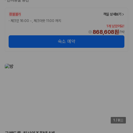
·
반려동물 동반
환불불가
객실 상세보기
·
체크인 16:00 ~, 체크아웃 11:00 까지
1개 남았어요!
868,608원
/
1박
숙소 예약
1
/
8