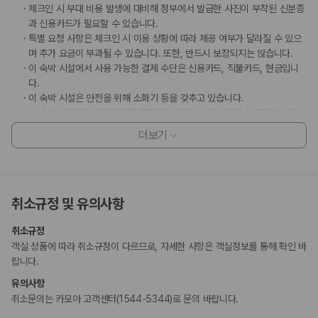
체크인 시 부대 비용 발생에 대비해 정부에서 발급한 사진이 부착된 신분증
과 신용카드가 필요할 수 있습니다.
특별 요청 사항은 체크인 시 이용 상황에 따라 제공 여부가 달라질 수 있으
며 추가 요금이 부과될 수 있습니다. 또한, 반드시 보장되지는 않습니다.
이 숙박 시설에서 사용 가능한 결제 수단은 신용카드, 직불카드, 현금입니
다.
이 숙박 시설은 안전을 위해 소화기 등을 갖추고 있습니다.
이 숙박 시설에는 어린이에게 적합하지 않을 수 있는 발코니, 파티오, 테라
스와 같은 야외 공간이 있습니다. 이 부분이 염려되시면 도착 전에 숙박 시
더보기
설에 연락하여 적합한 객실을 이용할 수 있는지 확인하시기 바랍니다.
이 숙박 시설은 위생을 위한 노력(메리어트)의 청소 및 소독 지침을 준수합
니다.
고객 정책과 문화적 기준이나 규범은 국가 및 숙박 시설에 따라 다를 수 있
취소규정 및 유의사항
습니다. 명시된 정책은 숙박 시설에서 제공했습니다.
이용 상황에 따라 객실 연결이 가능하며, 예약 확인 메일에 나와 있는 번호
취소규정
로 숙박 시설에 직접 연락하여 요청하실 수 있습니다.
객실 상품에 따라 취소규정이 다르므로, 자세한 사항은 객실정보를 통해 확인 바
이 숙박 시설은 자동차 없이도 이용 가능합니다.
랍니다.
주차 시 높이 제한이 적용됩니다.
이 숙박 시설에서는 고객의 모든 성적 지향과 성 정체성을 존중합니다(성소
유의사항
수자(LGBTQ+) 환영).
취소문의는 카모아 고객센터(1544-5344)로 문의 바랍니다.
지불 요금