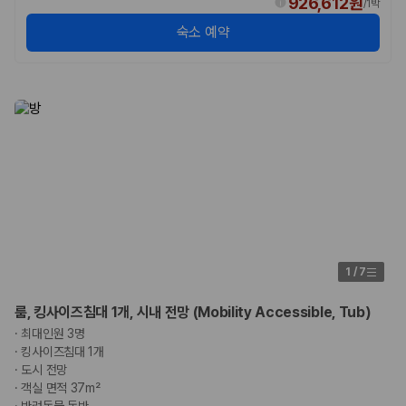
926,612원
카모아 사이트맵
/
1박
숙소 예약
1
/
7
룸, 킹사이즈침대 1개, 시내 전망 (Mobility Accessible, Tub)
·
최대인원 3명
·
킹사이즈침대 1개
·
도시 전망
·
객실 면적 37m²