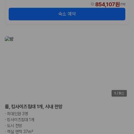
험 조건을 함께 확인해야 합니다.
854,107원
/
1박
숙소 예약
제주렌트카 보험까지 비교해야 진짜 가격비교입
니다
동일한 차량이라도 보험 조건에 따라 실제 부담 금액이 달라질 수 있습니
다. 카모아는 제주 렌트카 가격뿐 아니라 일반자차, 완전자차, 슈퍼자차 조
건을 함께 확인할 수 있도록 돕습니다.
일반자차:
사고 발생 시 일정 금액의 면책금이 발생할 수 있습니다.
완전자차:
보상 한도 내에서 면책금 부담이 줄어드는 보험 조건입니
다.
슈퍼자차:
더 높은 보장 조건을 원하는 사용자에게 적합합니다.
2000만 고객이 선택한 렌트카 가격비교 플랫폼
1
/
9
카모아는 제주렌트카부터 국내·해외 렌트카까지 비교할 수 있는 렌트카 가
룸, 킹사이즈침대 1개, 시내 전망
격비교 플랫폼입니다.
·
최대인원 3명
누적 이용 고객수
·
킹사이즈침대 1개
20,871,562
명
·
도시 전망
사용자 리뷰
·
객실 면적 37m²