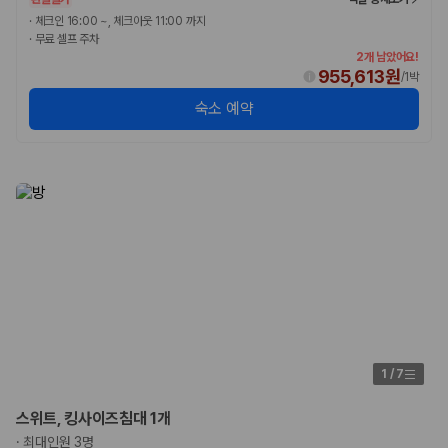
·
체크인 16:00 ~, 체크아웃 11:00 까지
·
무료 셀프 주차
2개 남았어요!
955,613원
/
1박
숙소 예약
1
/
7
스위트, 킹사이즈침대 1개
·
최대인원 3명