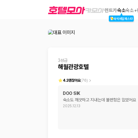
해월관광호텔
렌트카
숙소
숙소+
숙박세일페스타
2000만 이용고객이 선택한 제주 렌트카 가격비교 플랫폼
3성급
해월관광호텔
4.2
괜찮아요
(
76
)
DOO SIK
숙소도 깨끗하고 지내는데 불편함은 없었어요
제주렌트카 가격비교는 카모아에서 한 번에
2025.12.13
제주도 렌트카는 업체마다 차량 가격, 보험 조건, 면책금, 보상 한도, 인수
록 돕습니다.
업체별 가격비교:
제주 렌트카 업체별 실시간 예약 가능 차량과 요금