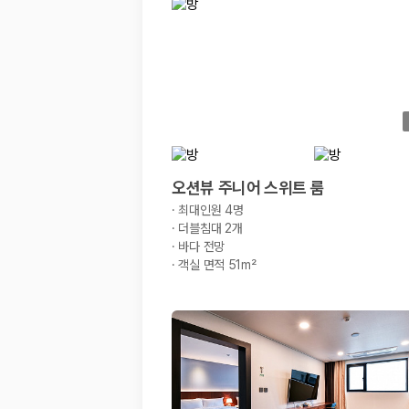
경차·소형차
혼자 또는 2인 여행에 적합하며 제주 렌트카 최저가를 찾는 사용자
준중형·중형차
커플·친구 여행에서 많이 선택되며 가격과 승차감의 균형이 좋은 차
SUV
가족 여행, 짐이 많은 여행, 장거리 이동에 적합하며 보험 조건과 차
승합차·대형차
단체 여행이나 4인 이상 가족 여행에 적합하며 인원수, 짐 공간, 보
제주렌트카 보험까지 비교해야 진짜 가격비교입
오션뷰 주니어 스위트 룸
·
최대인원 4명
동일한 차량이라도 보험 조건에 따라 실제 부담 금액이 달라질 수 있습니다.
·
더블침대 2개
·
바다 전망
일반자차:
사고 발생 시 일정 금액의 면책금이 발생할 수 있습니다.
·
객실 면적 51m²
완전자차:
보상 한도 내에서 면책금 부담이 줄어드는 보험 조건입니
슈퍼자차:
더 높은 보장 조건을 원하는 사용자에게 적합합니다.
2000만 고객이 선택한 렌트카 가격비교 플랫폼
카모아는 제주렌트카부터 국내·해외 렌트카까지 비교할 수 있는 렌트카 가
누적 이용 고객수