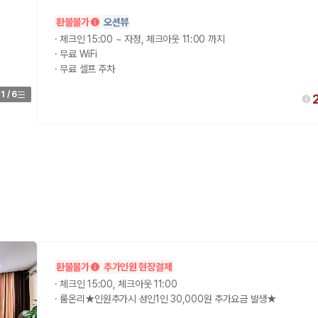
환불불가
오션뷰
가 가장 먼저 비교하는 차종입니다.
·
체크인 15:00 ~ 자정, 체크아웃 11:00 까지
·
무료 WiFi
종입니다.
·
무료 셀프 주차
량 연식을 함께 비교하는 것이 좋습니다.
1
/
6
험 조건을 함께 확인해야 합니다.
니다
 카모아는 제주 렌트카 가격뿐 아니라 일반자차, 완전자차, 슈퍼자차 조건을
다.
환불불가
추가인원 현장결제
·
체크인 15:00, 체크아웃 11:00
격비교 플랫폼입니다.
·
룸온리★인원추가시 성인1인 30,000원 추가요금 발생★