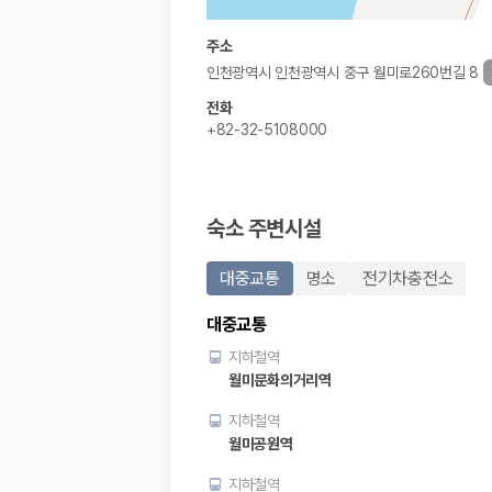
해외 렌트카 가격비교
카모아 사이트맵
주소
인천광역시 인천광역시 중구 월미로260번길 8
전화
+82-32-5108000
숙소 주변시설
대중교통
명소
전기차충전소
대중교통
지하철역
월미문화의거리역
지하철역
월미공원역
지하철역