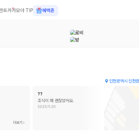
렌트카
카모아 TIP
혜택존
인천광역시 인천광
??
조식이 꽤 괜찮았어요.
2025.11.30
 장소, 취소 규정이 다릅니다. 카모아는 여러 제주 렌트카 업체의 조건을 한
더보기
더보기
을 비교합니다.