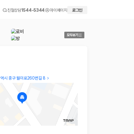
친절상담
1544-5344
마이페이지
로그인
모두보기
역시 중구 월미로260번길 8
HYE SOOK
Verifi
I caught 6 mosquitoes, but I couldn't sleep
…
안내받은
2024.10.09
2024.0
 화면에서 비교해 사용자가 자신의 일정과 예산에 맞는 차량을 선택할 수 있도
더보기