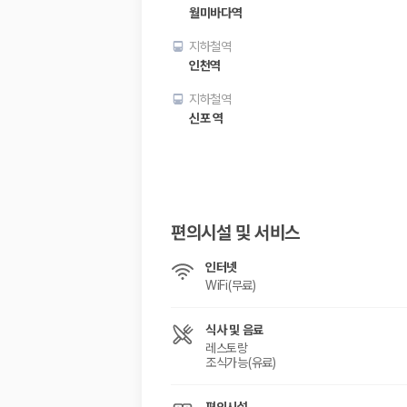
월미바다역
지하철역
인천역
지하철역
신포 역
편의시설 및 서비스
인터넷
WiFi(무료)
식사 및 음료
레스토랑
조식가능(유료)