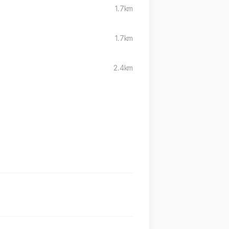
1.7km
1.7km
2.4km