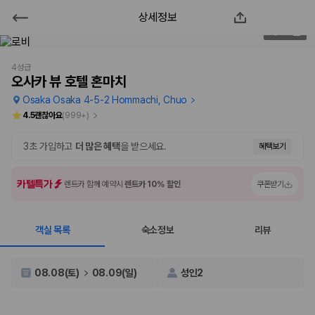
상세정보
오사카 뷰 호텔 혼마치
2
/
108
2000만 이용고객이 선택한 제주 렌트카 가격비교 플랫폼
4성급
오사카 뷰 호텔 혼마치
Osaka Osaka 4-5-2 Hommachi, Chuo
4.5
괜찮아요
(
999+
)
3초 가입하고
더 많은 혜택
을 받으세요.
혜택보기
카텔특가
렌트카 함께 예약시
렌트카 10% 할인
쿠폰받기
객실 목록
숙소정보
리뷰
제주렌트카 가격비교는 카모아에서 한 번에
제주도 렌트카는 업체마다 차량 가격, 보험 조건, 면책금, 보상 한도, 인수
08.08(토)
08.09(일)
성인2
장소, 취소 규정이 다릅니다. 카모아는 여러 제주 렌트카 업체의 조건을 한
화면에서 비교해 사용자가 자신의 일정과 예산에 맞는 차량을 선택할 수 있
도록 돕습니다.