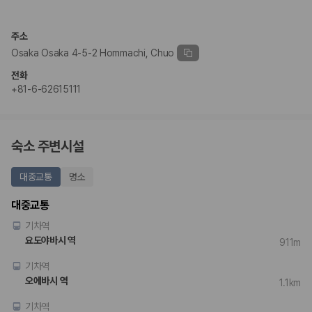
완전자차와 슈퍼자차는 업체별 보장 범위가 다를 수 있습니다. 카모아에서
는 제주 렌트카 가격과 함께 보험 조건을 비교해 여행 스타일에 맞는 보장
수준을 선택할 수 있습니다.
주소
Osaka Osaka 4-5-2 Hommachi, Chuo
3. 제주공항 접근성과 셔틀 조건을 함께 확인하세요
전화
제주 렌트카는 차량 인수 위치와 셔틀 편의성에 따라 실제 이용 만족도가
+81-6-62615111
달라집니다. 공항에서 렌트카 사무실까지의 이동 조건을 가격과 함께 비교
하는 것이 좋습니다.
제주도 렌트카 차종별 가격비교
숙소 주변시설
경차·소형차
대중교통
명소
혼자 또는 2인 여행에 적합하며 제주 렌트카 최저가를 찾는 사용자
가 가장 먼저 비교하는 차종입니다.
대중교통
준중형·중형차
기차역
커플·친구 여행에서 많이 선택되며 가격과 승차감의 균형이 좋은 차
종입니다.
요도야바시 역
911m
SUV
기차역
가족 여행, 짐이 많은 여행, 장거리 이동에 적합하며 보험 조건과 차
량 연식을 함께 비교하는 것이 좋습니다.
오에바시 역
1.1km
승합차·대형차
단체 여행이나 4인 이상 가족 여행에 적합하며 인원수, 짐 공간, 보
기차역