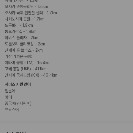
아메리카무라 - 1.3km
오사카 중앙공회당 - 1.5km
오사카 국제 컨벤션 센터 - 1.7km
나카노시마 공원 - 1.7km
도톤보리 - 1.9km
톰보리강길 - 1.9km
하비스 플라자 - 2km
도톤보리 글리코상 - 2km
산케이 홀 브리즈 - 2km
가장 가까운 공항:
이타미 공항 (ITM) - 15.4km
고베 공항 (UKB) - 41.1km
간사이 국제공항 (KIX) - 49.4km
서비스 지원 언어
일본어
영어
중국어(만다린어)
프랑스어