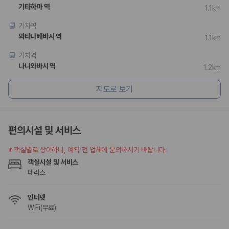
험 조건을 함께 확인해야 합니다.
기타하마 역
1.1km
제주렌트카 보험까지 비교해야 진짜 가격비교입
기차역
와타나베바시 역
1.1km
니다
기차역
동일한 차량이라도 보험 조건에 따라 실제 부담 금액이 달라질 수 있습니
나니와바시 역
1.2km
다. 카모아는 제주 렌트카 가격뿐 아니라 일반자차, 완전자차, 슈퍼자차 조
건을 함께 확인할 수 있도록 돕습니다.
지도로 보기
일반자차:
사고 발생 시 일정 금액의 면책금이 발생할 수 있습니다.
완전자차:
보상 한도 내에서 면책금 부담이 줄어드는 보험 조건입니
다.
편의시설 및 서비스
슈퍼자차:
더 높은 보장 조건을 원하는 사용자에게 적합합니다.
※
객실별로 상이하니, 예약 전 업체에 문의하시기 바랍니다.
2000만 고객이 선택한 렌트카 가격비교 플랫폼
객실시설 및 서비스
테라스
카모아는 제주렌트카부터 국내·해외 렌트카까지 비교할 수 있는 렌트카 가
격비교 플랫폼입니다.
인터넷
누적 이용 고객수
WiFi(무료)
20,871,562
명
사용자 리뷰