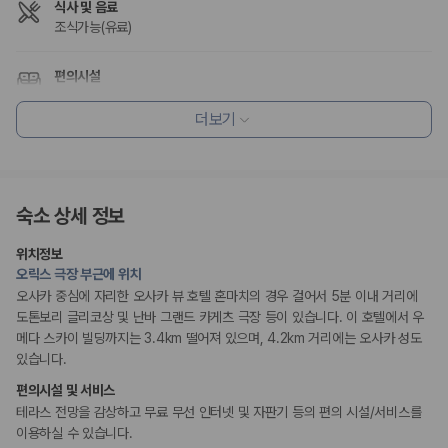
식사 및 음료
175,206
건
조식가능(유료)
예약 가능 차량
67,123
대
전국 렌트카 지점
편의시설
1,829
개
테라스
엘리베이터
더보기
제주렌트카 가격비교 자주 묻는 질문
리셉션 서비스
Q. 제주렌트카 가격비교는 카모아에서 어떻게 하나요?
짐 보관 서비스
A. 대여일, 반납일, 인수 지역을 선택하면 제주도 렌트카 업체별 가격, 차종,
다국어 구사 가능 직원
보험 조건, 예약 가능 차량을 한 번에 비교할 수 있습니다.
숙소 상세 정보
Q. 제주 렌트카 최저가는 무엇을 기준으로 비교해야 하나요?
장애인 편의시설
Q. 제주공항 근처 렌트카도 비교할 수 있나요?
위치정보
휠체어로 이용 가능
Q. 제주 렌트카 가격비교 시 보험도 함께 비교할 수 있나요?
오릭스 극장 부근에 위치
Q. 가족 여행에는 어떤 제주 렌트카를 비교해야 하나요?
오사카 중심에 자리한 오사카 뷰 호텔 혼마치의 경우 걸어서 5분 이내 거리에
흡연 시설
도톤보리 글리코상 및 난바 그랜드 카게츠 극장 등이 있습니다. 이 호텔에서 우
제주렌트카 가격비교 주요 링크
지정 흡연 구역
메다 스카이 빌딩까지는 3.4km 떨어져 있으며, 4.2km 거리에는 오사카 성도
있습니다.
제주도 렌트카 실시간 최저가 가격비교
편의시설 및 서비스
제주 렌트카 예약
테라스 전망을 감상하고 무료 무선 인터넷 및 자판기 등의 편의 시설/서비스를
국내 렌트카 가격비교
해외 렌트카 가격비교
이용하실 수 있습니다.