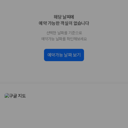
업체별 가격비교:
제주 렌트카 업체별 실시간 예약 가능 차량과 요금
을 비교합니다.
해당 날짜에
차종별 최저가 비교:
경차, 소형, 준중형, 중형, SUV, 승합차 등 여행
인원에 맞는 차종별 가격을 비교합니다.
예약 가능한 객실이 없습니다
보험 조건 비교:
일반자차, 완전자차, 슈퍼자차의 면책금과 보상 한
선택한 날짜를 기준으로
도를 비교합니다.
제주공항 인수 조건 비교:
셔틀 이동, 인수 위치, 반납 편의성을 함께
예약가능 날짜를 확인해보세요
확인합니다.
실시간 예약:
비교 후 원하는 차량을 바로 예약할 수 있습니다.
예약가능 날짜 보기
제주렌트카 실시간 가격비교 바로가기
제주 렌트카를 찾을 때 꼭 비교해야 하는 기준
1. 단순 최저가가 아니라 실제 결제 조건을 비교하세요
제주렌트카 최저가는 차량 기본요금만으로 판단하기 어렵습니다. 보험 포
함 여부, 면책금, 보상 한도, 옵션 비용, 취소 수수료를 함께 확인해야 실제
로 저렴한 차량을 고를 수 있습니다.
2. 보험 조건은 가격만큼 중요합니다