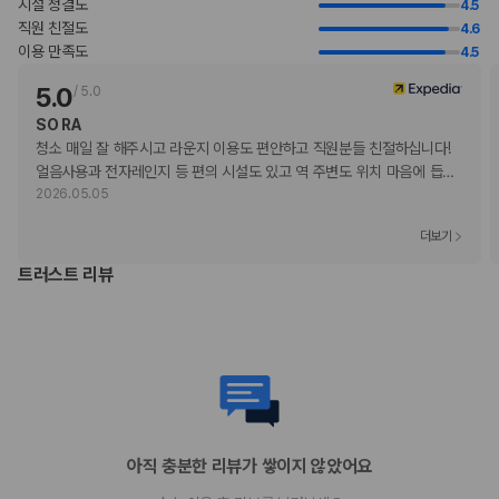
시설 청결도
4.5
추가 안내사항
직원 친절도
4.6
간이/추가 침대 이용 불가
이용 만족도
4.5
기타 선택사항
5.0
/
5.0
뷔페 아침 식사 요금: 1인당 JPY 2310(대략적인 금액)
SO RA
늦은 체크아웃 시 요금 부과(객실 이용 상황에 따라 다름)
청소 매일 잘 해주시고 라운지 이용도 편안하고 직원분들 친절하십니다! 
위 목록에 명시되지 않은 다른 항목이 있을 수 있습니다. 요금 및 보증금은 세전
얼음사용과 전자레인지 등 편의 시설도 있고 역 주변도 위치 마음에 듭
…
금액일 수 있으며 변경될 수 있습니다.
2026.05.05
현장 결제 유형 및 수단
더보기
Visa
Diners Club
트러스트 리뷰
직불카드 결제 불가
현금
American Express
JCB International
Mastercard
반려동물
반려동물 동반 불가
아직 충분한 리뷰가 쌓이지 않았어요