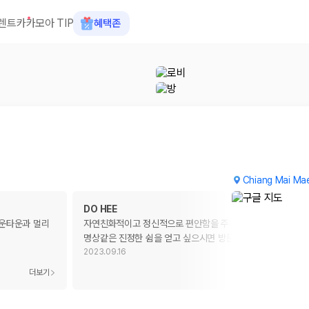
렌트카
카모아 TIP
혜택존
Chiang Mai Ma
DO HEE
댜운타운과 멀리
자연친화적이고 정신적으로 편안함을 주는 숙소입니다. 혹시
명상같은 진정한 쉼을 얻고 싶으시면 방문해보세요
2023.09.16
 장소, 취소 규정이 다릅니다. 카모아는 여러 제주 렌트카 업체의 조건을 한
더보기
더보기
을 비교합니다.