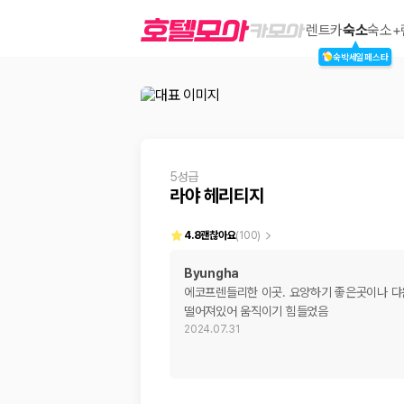
라야 헤리티지
렌트카
숙소
숙소+
숙박세일페스타
2000만 이용고객이 선택한 제주 렌트카 가격비교 플랫폼
5성급
라야 헤리티지
4.8
괜찮아요
(
100
)
Byungha
에코프렌들리한 이곳. 요양하기 좋은곳이나 
제주렌트카 가격비교는 카모아에서 한 번에
떨어져있어 움직이기 힘들었음
2024.07.31
제주도 렌트카는 업체마다 차량 가격, 보험 조건, 면책금, 보상 한도, 인수
록 돕습니다.
업체별 가격비교:
제주 렌트카 업체별 실시간 예약 가능 차량과 요금