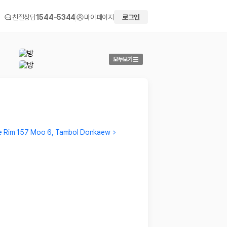
친절상담
1544-5344
마이페이지
로그인
모두보기
e Rim 157 Moo 6, Tambol Donkaew
SOAE
JAEHE
이번 여행 숙소중에 제일 좋았음
너무 훌
2019.12.28
요.
2019.12
 화면에서 비교해 사용자가 자신의 일정과 예산에 맞는 차량을 선택할 수 있도
더보기