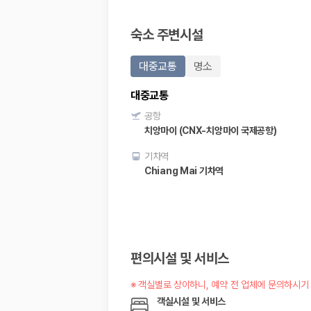
20,871,562
명
사용자 리뷰
숙소 주변시설
175,206
건
예약 가능 차량
67,123
대
대중교통
명소
전국 렌트카 지점
1,829
개
대중교통
제주렌트카 가격비교 자주 묻는 질문
공항
치앙마이 (CNX-치앙마이 국제공항)
Q. 제주렌트카 가격비교는 카모아에서 어떻게 하나요?
기차역
A. 대여일, 반납일, 인수 지역을 선택하면 제주도 렌트카 업체별 가격, 차종,
Chiang Mai 기차역
Q. 제주 렌트카 최저가는 무엇을 기준으로 비교해야 하나요?
Q. 제주공항 근처 렌트카도 비교할 수 있나요?
Q. 제주 렌트카 가격비교 시 보험도 함께 비교할 수 있나요?
Q. 가족 여행에는 어떤 제주 렌트카를 비교해야 하나요?
제주렌트카 가격비교 주요 링크
편의시설 및 서비스
제주도 렌트카 실시간 최저가 가격비교
※
객실별로 상이하니, 예약 전 업체에 문의하시기
제주 렌트카 예약
국내 렌트카 가격비교
객실시설 및 서비스