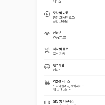
해외 렌트카 가격비교
테라스
카모아 사이트맵
주차 및 교통
공항 교통편(유료)
공항 교통편
인터넷
WiFi(무료)
식사 및 음료
조식 제공
편의시설
테라스
리셉션 서비스
드라이클리닝/세탁서비스
짐 보관 서비스
웰빙 및 피트니스