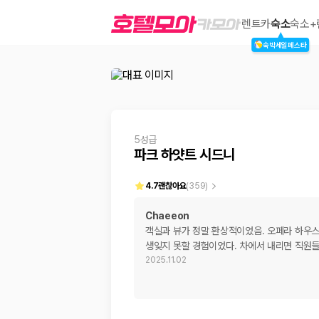
파크 하얏트 시드니
렌트카
숙소
숙소+
숙박세일페스타
2000만 이용고객이 선택한 제주 렌트카 가격비교 플랫폼
5성급
파크 하얏트 시드니
4.7
괜찮아요
(
359
)
Chaeeon
객실과 뷰가 정말 환상적이었음. 오페라 하우스
제주렌트카 가격비교는 카모아에서 한 번에
생잊지 못할 경험이었다. 차에서 내리면 직원들
2025.11.02
제주도 렌트카는 업체마다 차량 가격, 보험 조건, 면책금, 보상 한도, 인수
록 돕습니다.
업체별 가격비교:
제주 렌트카 업체별 실시간 예약 가능 차량과 요금