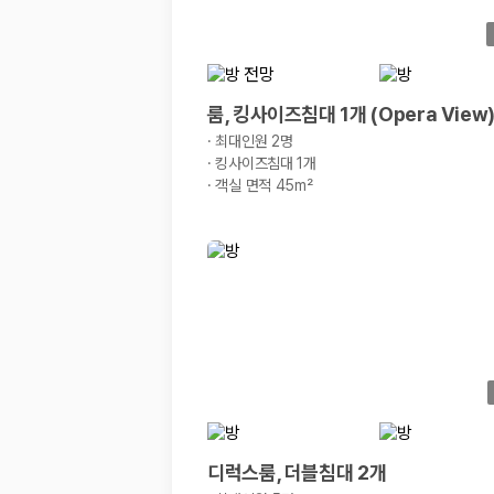
20,871,562
명
사용자 리뷰
175,206
건
예약 가능 차량
67,123
대
룸, 킹사이즈침대 1개 (Opera View
전국 렌트카 지점
1,829
개
·
최대인원 2명
·
킹사이즈침대 1개
제주렌트카 가격비교 자주 묻는 질문
·
객실 면적 45m²
Q. 제주렌트카 가격비교는 카모아에서 어떻게 하나요?
A. 대여일, 반납일, 인수 지역을 선택하면 제주도 렌트카 업체별 가격, 차종,
Q. 제주 렌트카 최저가는 무엇을 기준으로 비교해야 하나요?
Q. 제주공항 근처 렌트카도 비교할 수 있나요?
Q. 제주 렌트카 가격비교 시 보험도 함께 비교할 수 있나요?
Q. 가족 여행에는 어떤 제주 렌트카를 비교해야 하나요?
제주렌트카 가격비교 주요 링크
제주도 렌트카 실시간 최저가 가격비교
제주 렌트카 예약
디럭스룸, 더블침대 2개
국내 렌트카 가격비교