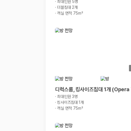
해외 렌트카 가격비교
·
최대인원 5명
카모아 사이트맵
·
더블침대 2개
·
객실 면적 75m²
디럭스룸, 킹사이즈침대 1개 (Opera 
·
최대인원 3명
·
킹사이즈침대 1개
·
객실 면적 75m²