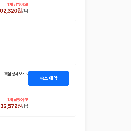
1개 남았어요!
902,320원
/
1박
객실 상세보기
숙소 예약
1개 남았어요!
332,572원
/
1박