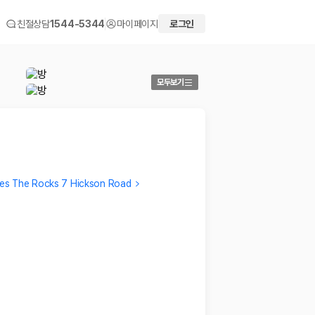
친절상담
1544-5344
마이페이지
로그인
모두보기
es The Rocks 7 Hickson Road
ONNURI
Sekeu
친절한 응대부터 황홀한뷰, 편안한침구 너무 좋았다!
최악의 
2024.07.22
것말고는
2024.01
 화면에서 비교해 사용자가 자신의 일정과 예산에 맞는 차량을 선택할 수 있도
더보기