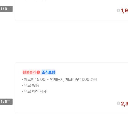
1
/
8
1,
)
 보험 조건, 예약 가능 차량을 한 번에 비교할 수 있습니다.
환불불가
조식포함
·
체크인 15:00 ~ 언제든지, 체크아웃 11:00 까지
·
무료 WiFi
·
무료 아침 식사
1
/
5
2,