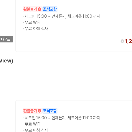
환불불가
조식포함
가 가장 먼저 비교하는 차종입니다.
·
체크인 15:00 ~ 언제든지, 체크아웃 11:00 까지
·
무료 WiFi
종입니다.
·
무료 아침 식사
량 연식을 함께 비교하는 것이 좋습니다.
1
/
7
1,
험 조건을 함께 확인해야 합니다.
니다
View)
 카모아는 제주 렌트카 가격뿐 아니라 일반자차, 완전자차, 슈퍼자차 조건을
다.
환불불가
조식포함
·
체크인 15:00 ~ 언제든지, 체크아웃 11:00 까지
격비교 플랫폼입니다.
·
무료 WiFi
·
무료 아침 식사