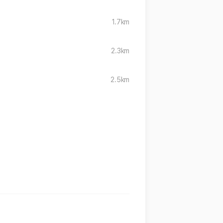
1.7km
2.3km
2.5km