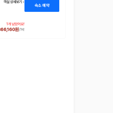
객실 상세보기
숙소 예약
1개 남았어요!
866,160원
/
1박