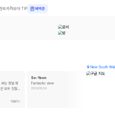
렌트카
카모아 TIP
혜택존
New South Wal
So-Yeon
 뷰는 정말 평
Fantastic view
은 모두 친절
…
2024.10.24
 장소, 취소 규정이 다릅니다. 카모아는 여러 제주 렌트카 업체의 조건을 한
더보기
더보기
을 비교합니다.