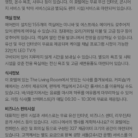
카모아 사이트맵
영장, 온수 욕조, 사우나 등이 있습니다. 이 호텔에는 무료 무선 인터넷, 콘시어
지 서비스 및 탁아 서비스(요금 별도)도 편의 시설/서비스로 마련되어 있습니다.
웰빙 및 피트니스
객실 정보
피트니스/헬스시설
사우나/스파
에어컨이 설치된 155개의 객실에는 미니바 및 에스프레소 메이커도 갖추어져
있어 편하게 머무실 수 있습니다. 침대에는 오리/거위털 이불 및 고급 침구 등이
갖추어져 있습니다. 객실에 딸린 전용 발코니에서 전망을 감상하실 수 있습니다.
액티비티
유선 및 무선 인터넷이 무료로 제공되며 케이블 채널 프로그램 시청이 가능한
골프시설
32인치 LED TV가
수영장
자전거 대여
구비되어 있어 지루하지 않게 시간을 보내실 수 있습니다. 별도의 욕조 및 샤워
시설을 갖춘 전용 욕실에는 전신 욕조 및 고급 세면용품도 마련되어 있습니다.
키즈
식사정보
돌봄 서비스
이 호텔에 있는 The Living Room에서 맛있는 식사를 즐겨보세요. 커피숍/카
페에서는 스낵이 제공되며, 편하게 객실에서 24시간 룸서비스를 이용하실 수도
비즈니스
있습니다. 바/라운지에서는 음료를 마시며 하루를 여유롭게 마무리하실 수 있어
비즈니스 센터
요. 아침 식사(풀 브렉퍼스트)가 매일 06:30 ~ 10:30에 무료로 제공됩니다.
연회장
회의공간
비즈니스 편의시설
대표적인 편의 시설과 서비스로는 무료 유선 인터넷, 비즈니스 센터, 리무진/타
운카 서비스 등이 있습니다. 시드니에서의 행사를 계획하시나요? 이 호텔에는
장애인 편의시설
컨퍼런스 공간 및 회의실 등으로 구성된 327 제곱미터 크기의 공간이 마련되어
휠체어 이용 가능 화장실
휠체어로 이용가능한 주차장
있습니다. 고객께서는 별도 요금으로 왕복 공항 셔틀(24시간 운행) 서비스를 이