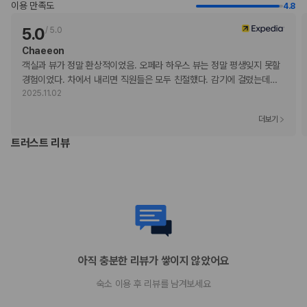
이용 만족도
4.8
로 숙박 시설에 직접 연락하여 요청하실 수 있습니다.
주차 시 높이 제한이 적용됩니다.
5.0
/
5.0
고객의 안전을 위해 모든 거래 시 현금 없이 결제 가능 등의 조치를 시행 중
Chaeeon
입니다.
객실과 뷰가 정말 환상적이었음. 오페라 하우스 뷰는 정말 평생잊지 못할 
이 숙박 시설에서는 고객의 모든 성적 지향과 성 정체성을 존중합니다(성소
경험이었다. 차에서 내리면 직원들은 모두 친절했다. 감기에 걸렸는데
…
수자(LGBTQ+) 환영).
2025.11.02
부가 정보
더보기
추가 안내사항
트러스트 리뷰
주차 높이 제한 적용
기타 선택사항
공항 셔틀 요금: 차량 1대당 AUD 140(편도)
주차 대행 요금: 1일 기준, AUD 90(자유롭게 출입 가능)
추가 요금 지불 시 이른 체크인 가능(객실 이용 상황에 따라 다름)
추가 요금 지불 시 늦은 체크아웃 가능(객실 이용 상황에 따라 다름)
신용카드로 결제하시는 경우 2%의 추가 요금이 부과됩니다.
아직 충분한 리뷰가 쌓이지 않았어요
위 목록에 명시되지 않은 다른 항목이 있을 수 있습니다. 요금 및 보증금은 세전
금액일 수 있으며 변경될 수 있습니다.
숙소 이용 후 리뷰를 남겨보세요
현장 결제 유형 및 수단