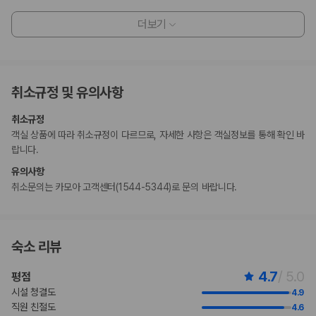
체크인 시 부대 비용 발생에 대비해 정부에서 발급한 사진이 부착된 신분증
과 신용카드, 직불카드 또는 현금으로 보증금이 필요할 수 있습니다.
더보기
특별 요청 사항은 체크인 시 이용 상황에 따라 제공 여부가 달라질 수 있으
며 추가 요금이 부과될 수 있습니다. 또한, 반드시 보장되지는 않습니다.
부대 비용 발생에 대비해 체크인 시 제시하는 신용카드상의 이름은 객실 예
약 시 사용된 대표 예약자의 이름이어야 합니다.
취소규정 및 유의사항
이 숙박 시설에서는 신용카드로 결제하실 수 있습니다. 현금은 받지 않습니
다.
취소규정
이 숙박 시설은 도착 전에 고객의 신용카드를 사전 승인할 수 있습니다.
객실 상품에 따라 취소규정이 다르므로, 자세한 사항은 객실정보를 통해 확인 바
현금 없이 결제 옵션을 이용하실 수 있습니다.
랍니다.
이 숙박 시설은 안전을 위해 소화기, 연기 감지기, 구급상자 등을 갖추고 있
습니다.
유의사항
이 숙박 시설에는 어린이에게 적합하지 않을 수 있는 발코니, 파티오, 테라
취소문의는 카모아 고객센터(1544-5344)로 문의 바랍니다.
스와 같은 야외 공간이 있습니다. 이 부분이 염려되시면 도착 전에 숙박 시
설에 연락하여 적합한 객실을 이용할 수 있는지 확인하시기 바랍니다.
이 숙박 시설은 GBAC STAR(하얏트)의 청소 및 소독 지침을 준수합니다.
마사지 서비스 및 스파 트리트먼트의 경우 사전 예약이 필요합니다. 예약
숙소 리뷰
확인 메일에 나와 있는 연락처 정보로 도착 전에 호텔에 연락하여 예약하실
수 있습니다.
4.7
/ 5.0
평점
만 12 세 이하 아동은 부모 또는 보호자와 같은 객실에서 침구를 추가하지
시설 청결도
4.9
않고 이용할 경우 무료로 숙박할 수 있습니다.
직원 친절도
4.6
이용 상황에 따라 객실 연결이 가능하며, 예약 확인 메일에 나와 있는 번호