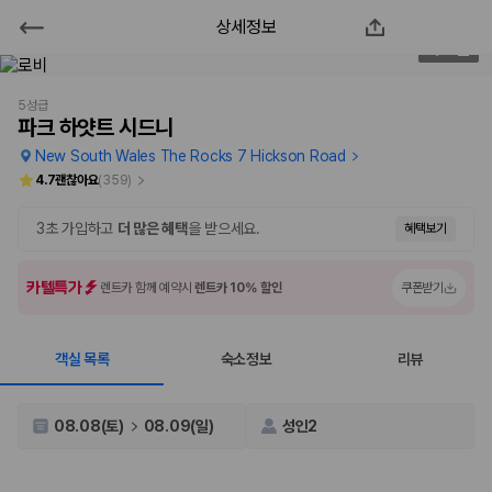
상세정보
파크 하얏트 시드니
2
/
67
2000만 이용고객이 선택한 제주 렌트카 가격비교 플랫폼
5성급
파크 하얏트 시드니
New South Wales The Rocks 7 Hickson Road
4.7
괜찮아요
(
359
)
3초 가입하고
더 많은 혜택
을 받으세요.
혜택보기
카텔특가
렌트카 함께 예약시
렌트카 10% 할인
쿠폰받기
객실 목록
숙소정보
리뷰
제주렌트카 가격비교는 카모아에서 한 번에
제주도 렌트카는 업체마다 차량 가격, 보험 조건, 면책금, 보상 한도, 인수
08.08(토)
08.09(일)
성인2
장소, 취소 규정이 다릅니다. 카모아는 여러 제주 렌트카 업체의 조건을 한
화면에서 비교해 사용자가 자신의 일정과 예산에 맞는 차량을 선택할 수 있
도록 돕습니다.