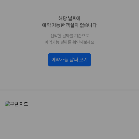
업체별 가격비교:
제주 렌트카 업체별 실시간 예약 가능 차량과 요금
을 비교합니다.
해당 날짜에
차종별 최저가 비교:
경차, 소형, 준중형, 중형, SUV, 승합차 등 여행
인원에 맞는 차종별 가격을 비교합니다.
예약 가능한 객실이 없습니다
보험 조건 비교:
일반자차, 완전자차, 슈퍼자차의 면책금과 보상 한
선택한 날짜를 기준으로
도를 비교합니다.
제주공항 인수 조건 비교:
셔틀 이동, 인수 위치, 반납 편의성을 함께
예약가능 날짜를 확인해보세요
확인합니다.
실시간 예약:
비교 후 원하는 차량을 바로 예약할 수 있습니다.
예약가능 날짜 보기
제주렌트카 실시간 가격비교 바로가기
제주 렌트카를 찾을 때 꼭 비교해야 하는 기준
1. 단순 최저가가 아니라 실제 결제 조건을 비교하세요
제주렌트카 최저가는 차량 기본요금만으로 판단하기 어렵습니다. 보험 포
함 여부, 면책금, 보상 한도, 옵션 비용, 취소 수수료를 함께 확인해야 실제
로 저렴한 차량을 고를 수 있습니다.
2. 보험 조건은 가격만큼 중요합니다