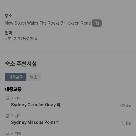
완전자차와 슈퍼자차는 업체별 보장 범위가 다를 수 있습니다. 카모아에서
는 제주 렌트카 가격과 함께 보험 조건을 비교해 여행 스타일에 맞는 보장
수준을 선택할 수 있습니다.
주소
New South Wales The Rocks 7 Hickson Road
3. 제주공항 접근성과 셔틀 조건을 함께 확인하세요
전화
제주 렌트카는 차량 인수 위치와 셔틀 편의성에 따라 실제 이용 만족도가
+61-2-92561234
달라집니다. 공항에서 렌트카 사무실까지의 이동 조건을 가격과 함께 비교
하는 것이 좋습니다.
제주도 렌트카 차종별 가격비교
숙소 주변시설
경차·소형차
대중교통
명소
혼자 또는 2인 여행에 적합하며 제주 렌트카 최저가를 찾는 사용자
가 가장 먼저 비교하는 차종입니다.
대중교통
준중형·중형차
기차역
커플·친구 여행에서 많이 선택되며 가격과 승차감의 균형이 좋은 차
종입니다.
Sydney Circular Quay 역
624m
SUV
기차역
가족 여행, 짐이 많은 여행, 장거리 이동에 적합하며 보험 조건과 차
량 연식을 함께 비교하는 것이 좋습니다.
Sydney Milsons Point 역
1.1km
승합차·대형차
단체 여행이나 4인 이상 가족 여행에 적합하며 인원수, 짐 공간, 보
기차역