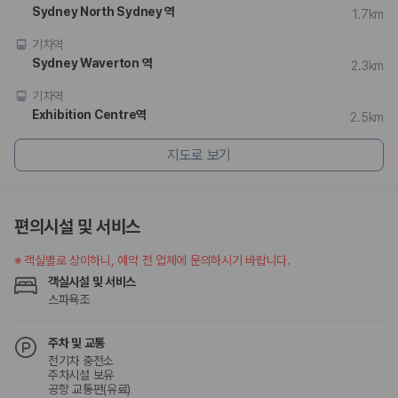
험 조건을 함께 확인해야 합니다.
Sydney North Sydney 역
1.7km
제주렌트카 보험까지 비교해야 진짜 가격비교입
기차역
Sydney Waverton 역
2.3km
니다
기차역
동일한 차량이라도 보험 조건에 따라 실제 부담 금액이 달라질 수 있습니
Exhibition Centre역
2.5km
다. 카모아는 제주 렌트카 가격뿐 아니라 일반자차, 완전자차, 슈퍼자차 조
건을 함께 확인할 수 있도록 돕습니다.
지도로 보기
일반자차:
사고 발생 시 일정 금액의 면책금이 발생할 수 있습니다.
완전자차:
보상 한도 내에서 면책금 부담이 줄어드는 보험 조건입니
다.
편의시설 및 서비스
슈퍼자차:
더 높은 보장 조건을 원하는 사용자에게 적합합니다.
※
객실별로 상이하니, 예약 전 업체에 문의하시기 바랍니다.
2000만 고객이 선택한 렌트카 가격비교 플랫폼
객실시설 및 서비스
스파욕조
카모아는 제주렌트카부터 국내·해외 렌트카까지 비교할 수 있는 렌트카 가
격비교 플랫폼입니다.
주차 및 교통
누적 이용 고객수
전기차 충전소
20,871,562
명
주차시설 보유
사용자 리뷰
공항 교통편(유료)