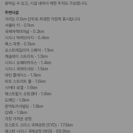
휠체어로 이용 가능
용하실 수 있고, 시설 내에서 제한 주차도 가능합니다.
주변시설
흡연 시설
거리는 0.1km 단위로 최대한 가깝게 표시됩니다.
금연 숙박 시설
서큘러 키 - 0.1km
국제여객터미널 - 0.2km
기타
시드니 하버브리지 - 0.4km
커플/프라이빗 다이닝
록스 마켓 - 0.5km
프러포즈/로맨스 패키지 이용 가능
오스트레일리아 스퀘어 - 1.1km
캐슬레이 스트리트 - 1.3km
시드니 오페라하우스 - 1.4km
시드니 국회의사당 - 1.5km
마틴 플레이스 - 1.5km
피트 스트리트 몰 - 1.6km
시어터 로열 - 1.6km
웨스트필드 쇼핑센터 - 1.6km
도메인 - 1.6km
퀸빅토리아빌딩 - 1.8km
QVB - 1.8km
가장 가까운 공항:
킹스포드 스미스 국제공항 (SYD) - 17.8km
웨스턴 시드니 국제공항 (WSI) - 69.9km