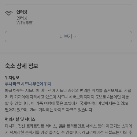
175,206
건
예약 가능 차량
인터넷
67,123
대
인터넷
전국 렌트카 지점
WiFi(무료)
1,829
개
더보기
제주렌트카 가격비교 자주 묻는 질문
식사 및 음료
레스토랑
조식 제공
Q. 제주렌트카 가격비교는 카모아에서 어떻게 하나요?
커피숍/카페
A. 대여일, 반납일, 인수 지역을 선택하면 제주도 렌트카 업체별 가격, 차종,
보험 조건, 예약 가능 차량을 한 번에 비교할 수 있습니다.
숙소 상세 정보
편의시설
Q. 제주 렌트카 최저가는 무엇을 기준으로 비교해야 하나요?
엘리베이터
Q. 제주공항 근처 렌트카도 비교할 수 있나요?
위치정보
PC코너
Q. 제주 렌트카 가격비교 시 보험도 함께 비교할 수 있나요?
루나 파크 시드니 부근에 위치
Q. 가족 여행에는 어떤 제주 렌트카를 비교해야 하나요?
파크 하얏트 시드니에 머무르며 시드니 중심의 편리한 위치를 즐겨보세요. 서큘
리셉션 서비스
러 키 가까이에 자리하고 있으며 시드니 하버브리지까지 도보로 4분이면 이동
제주렌트카 가격비교 주요 링크
다국어 구사 가능 직원
할 수 있습니다. 이 가족 여행에 좋은 호텔에서 국제여객터미널까지는 0.2km
주차 대행
떨어져 있으며, 2km 거리에는 하이드 파크도 있습니다.
콘시어지 서비스
제주도 렌트카 실시간 최저가 가격비교
포터/벨보이
편의시설 및 서비스
제주 렌트카 예약
드라이클리닝/세탁서비스
리무진 또는 타운카 서비스 이용가능
마사지, 전신 트리트먼트 서비스, 얼굴 트리트먼트 서비스 등이 제공되는 스파에
국내 렌트카 가격비교
짐 보관 서비스
해외 렌트카 가격비교
서 럭셔리한 분위기를 맘껏 즐기실 수 있습니다. 레크리에이션 시설로는 야외 수
간편 체크인/체크아웃