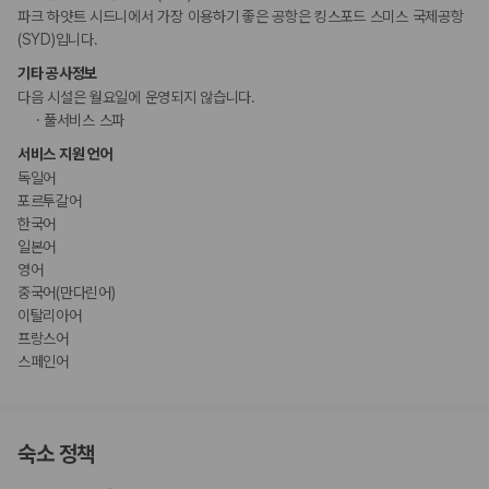
파크 하얏트 시드니에서 가장 이용하기 좋은 공항은 킹스포드 스미스 국제공항
(SYD)입니다.
기타 공사정보
다음 시설은 월요일에 운영되지 않습니다.
풀서비스 스파
서비스 지원 언어
독일어
포르투갈어
한국어
일본어
영어
중국어(만다린어)
이탈리아어
프랑스어
스페인어
숙소 정책