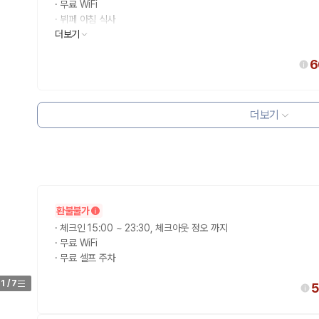
·
무료 WiFi
·
뷔페 아침 식사
·
더보기
무료 셀프 주차
6
더보기
 보험 조건, 예약 가능 차량을 한 번에 비교할 수 있습니다.
환불불가
·
체크인 15:00 ~ 23:30, 체크아웃 정오 까지
·
무료 WiFi
·
무료 셀프 주차
1
/
7
5