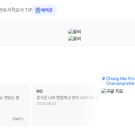
렌트카
카모아 TIP
혜택존
Chiang Mai Pro
Charoenprathe
HO
도 맛있는 편
조식은 너무 번잡하고 맛이 너무너무 없으며, 식재료 수준도
…
2025.08.02
 장소, 취소 규정이 다릅니다. 카모아는 여러 제주 렌트카 업체의 조건을 한
더보기
더보기
을 비교합니다.