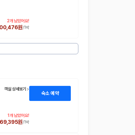
2개 남았어요!
00,476원
/
1박
객실 상세보기
숙소 예약
1개 남았어요!
69,395원
/
1박