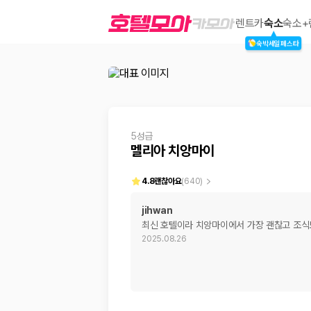
멜리아 치앙마이
렌트카
숙소
숙소+
숙박세일페스타
2000만 이용고객이 선택한 제주 렌트카 가격비교 플랫폼
5성급
멜리아 치앙마이
4.8
괜찮아요
(
640
)
jihwan
최신 호텔이라 치앙마이에서 가장 괜찮고 조식
제주렌트카 가격비교는 카모아에서 한 번에
2025.08.26
제주도 렌트카는 업체마다 차량 가격, 보험 조건, 면책금, 보상 한도, 인수
록 돕습니다.
업체별 가격비교:
제주 렌트카 업체별 실시간 예약 가능 차량과 요금