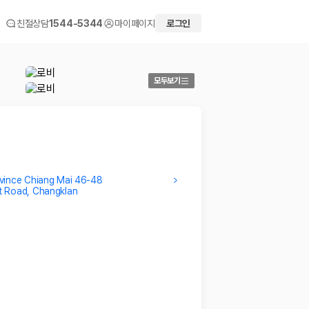
친절상담
1544-5344
마이페이지
로그인
모두보기
vince Chiang Mai 46-48
t Road, Changklan
JIHOON
WONM
첫 치앙마이 였는데 매우 좋았어요. 깨끗하고 서비스도 좋구요
아이와 
주변에 로컬 마켓 접근성도 매우 좋아요
2025.0
2025.03.30
 화면에서 비교해 사용자가 자신의 일정과 예산에 맞는 차량을 선택할 수 있도
더보기