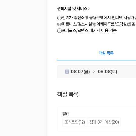
차종별 최저가 비교:
경차, 소형, 준중형, 중형, SUV, 승합차 등 
보험 조건 비교:
일반자차, 완전자차, 슈퍼자차의 면책금과 보상 한
편의시설 및 서비스
제주공항 인수 조건 비교:
셔틀 이동, 인수 위치, 반납 편의성을 함께
전기차 충전소
공용구역에서 인터넷 사용가
실시간 예약:
비교 후 원하는 차량을 바로 예약할 수 있습니다.
피트니스/헬스시설
아케이드룸/오락실
돌
제주렌트카 실시간 가격비교 바로가기
프러포즈/로맨스 패키지 이용 가능
제주 렌트카를 찾을 때 꼭 비교해야 하는 기준
객실 목록
1. 단순 최저가가 아니라 실제 결제 조건을 비교하세요
제주렌트카 최저가는 차량 기본요금만으로 판단하기 어렵습니다. 보험 포함 여
08.07(금)
08.08(토)
2. 보험 조건은 가격만큼 중요합니다
완전자차와 슈퍼자차는 업체별 보장 범위가 다를 수 있습니다. 카모아에서는
객실 목록
3. 제주공항 접근성과 셔틀 조건을 함께 확인하세요
필터
제주 렌트카는 차량 인수 위치와 셔틀 편의성에 따라 실제 이용 만족도가 
조식포함(12)
침대 3개 이상(20)
제주도 렌트카 차종별 가격비교