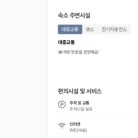
20,871,562
명
사용자 리뷰
숙소 주변시설
175,206
건
예약 가능 차량
67,123
대
대중교통
명소
전기차충전소
전국 렌트카 지점
1,829
개
대중교통
제주렌트카 가격비교 자주 묻는 질문
차량 방문을 권장해요!
Q. 제주렌트카 가격비교는 카모아에서 어떻게 하나요?
A. 대여일, 반납일, 인수 지역을 선택하면 제주도 렌트카 업체별 가격, 차종,
Q. 제주 렌트카 최저가는 무엇을 기준으로 비교해야 하나요?
Q. 제주공항 근처 렌트카도 비교할 수 있나요?
Q. 제주 렌트카 가격비교 시 보험도 함께 비교할 수 있나요?
편의시설 및 서비스
Q. 가족 여행에는 어떤 제주 렌트카를 비교해야 하나요?
주차 및 교통
제주렌트카 가격비교 주요 링크
주차시설 보유
제주도 렌트카 실시간 최저가 가격비교
인터넷
제주 렌트카 예약
WiFi(무료)
국내 렌트카 가격비교