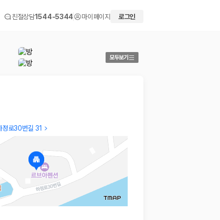
친절상담
1544-5344
마이페이지
로그인
모두보기
정로30번길 31
Jinhee
DONG
객실 깔끔하고, 일출을 보며 일어날 수 있는 멋진 숙소입니다.
(1) 객
2026.02.05
2025.11
 화면에서 비교해 사용자가 자신의 일정과 예산에 맞는 차량을 선택할 수 있도
더보기