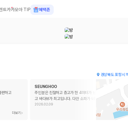
렌트카
카모아 TIP
혜택존
경상북도 포항시 하
SEUNGHOO
 불편하고
주인분은 친절하고 층고가 한 4미터가 넘을듯해여. 개방감 좋
고 바다뷰가 최고입니다. 다만 소파가 너무 안좋아요. 나무
…
2026.02.09
 장소, 취소 규정이 다릅니다. 카모아는 여러 제주 렌트카 업체의 조건을 한
더보기
더보기
을 비교합니다.