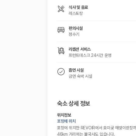
해외 렌트카 가격비교
카모아 사이트맵
식사 및 음료
레스토랑
편의시설
정수기
리셉션 서비스
프런트데스크 24시간 운영
흡연 시설
금연 숙박 시설
숙소 상세 정보
위치정보
포항에 위치
포항에 위치한 REVOIR에서 호미곶 해맞이광장까지
46km 거리에는 불국사도 있습니다.