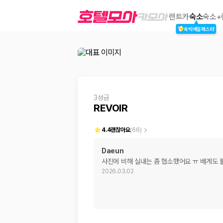
REVOIR
렌트카
숙소
숙소+
숙박세일페스타
2000만 이용고객이 선택한 제주 렌트카 가격비교 플랫폼
3성급
REVOIR
4.4
괜찮아요
(
66
)
Daeun
사진에 비해 실내는 좀 협소했어요 ㅠ 배게도
제주렌트카 가격비교는 카모아에서 한 번에
2026.03.02
제주도 렌트카는 업체마다 차량 가격, 보험 조건, 면책금, 보상 한도, 인수
록 돕습니다.
업체별 가격비교:
제주 렌트카 업체별 실시간 예약 가능 차량과 요금