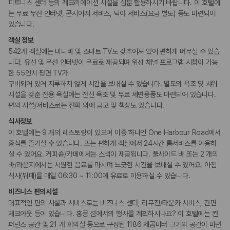
피트니스 센터 등의 레크리에이션 시설을 십분 활용하시기 바랍니다. 이 호텔에
리무진 또는 타운카 서비스 이용가능
다국어 구사 가능 직원
는 무료 무선 인터넷, 콘시어지 서비스, 탁아 서비스(요금 별도) 등도 마련되어
있습니다.
웰빙 및 피트니스
객실 정보
피트니스/헬스시설
542개 객실에는 미니바 및 스마트 TV도 갖추어져 있어 편하게 머무실 수 있습
사우나/스파
니다. 유선 및 무선 인터넷이 무료로 제공되며 위성 채널 프로그램 시청이 가능
한 55인치 평면 TV가
액티비티
구비되어 있어 지루하지 않게 시간을 보내실 수 있습니다. 별도의 욕조 및 샤워
수영장
시설을 갖춘 전용 욕실에는 전신 욕조 및 무료 세면용품도 마련되어 있습니다.
편의 시설/서비스로는 전화 외에 금고 및 책상도 있습니다.
키즈
식사정보
장난감
이 호텔에는 9 개의 레스토랑이 있으며 이중 하나인 One Harbour Road에서
어린이 수영장
중식를 즐기실 수 있습니다. 또는 편하게 객실에서 24시간 룸서비스를 이용하
돌봄 서비스
유모차
실 수 있어요. 커피숍/카페에서는 스낵이 제공됩니다. 풀사이드 바 또는 2 개의
바/라운지에서는 시원한 음료를 마시며 느긋한 시간을 보내실 수 있어요. 아침
식사(뷔페)를 매일 06:30 ~ 11:00에 유료로 이용하실 수 있습니다.
비즈니스
비즈니스 센터
비즈니스 편의시설
회의공간
대표적인 편의 시설과 서비스로는 비즈니스 센터, 리무진/타운카 서비스, 간편
연회장
체크아웃 등이 있습니다. 홍콩 섬에서의 행사를 계획하시나요? 이 호텔에는 컨
퍼런스 공간 및 21 개 회의실 등으로 구성된 1186 제곱미터 크기의 공간이 마련
장애인 편의시설