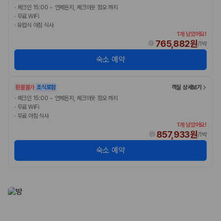
·
체크인 15:00 ~ 언제든지, 체크아웃 정오 까지
·
무료 WiFi
·
유럽식 아침 식사
1개 남았어요!
765,882원
/
1박
숙소 예약
환불불가
조식포함
객실 상세보기
·
체크인 15:00 ~ 언제든지, 체크아웃 정오 까지
·
무료 WiFi
·
무료 아침 식사
1개 남았어요!
857,933원
/
1박
숙소 예약