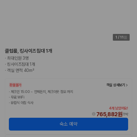
1
/
11
클럽룸, 킹사이즈침대 1개
·
최대인원 3명
·
킹사이즈침대 1개
·
객실 면적 40m²
환불불가
객실 상세보기
·
체크인 15:00 ~ 언제든지, 체크아웃 정오 까지
·
무료 WiFi
·
유럽식 아침 식사
4개 남았어요!
765,882원
/
1박
숙소 예약