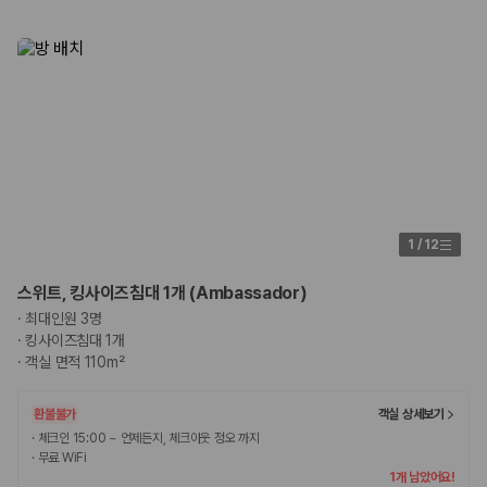
1
/
12
스위트, 킹사이즈침대 1개 (Ambassador)
·
최대인원 3명
·
킹사이즈침대 1개
·
객실 면적 110m²
환불불가
객실 상세보기
·
체크인 15:00 ~ 언제든지, 체크아웃 정오 까지
·
무료 WiFi
1개 남았어요!