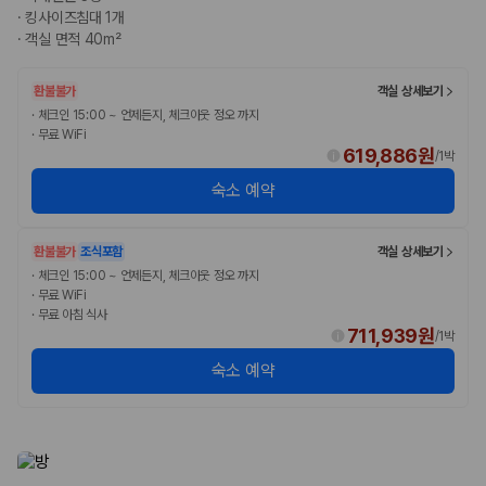
카모아 사이트맵
·
킹사이즈침대 1개
·
객실 면적 40m²
환불불가
객실 상세보기
·
체크인 15:00 ~ 언제든지, 체크아웃 정오 까지
·
무료 WiFi
619,886원
/
1박
숙소 예약
환불불가
조식포함
객실 상세보기
·
체크인 15:00 ~ 언제든지, 체크아웃 정오 까지
·
무료 WiFi
·
무료 아침 식사
711,939원
/
1박
숙소 예약