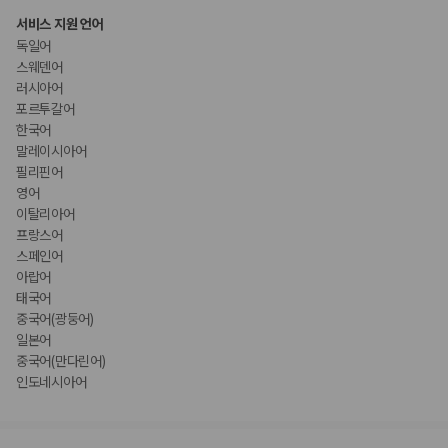
서비스 지원 언어
독일어
스웨덴어
러시아어
포르투갈어
한국어
말레이시아어
필리핀어
영어
이탈리아어
프랑스어
스페인어
아랍어
태국어
중국어(광둥어)
일본어
중국어(만다린어)
인도네시아어