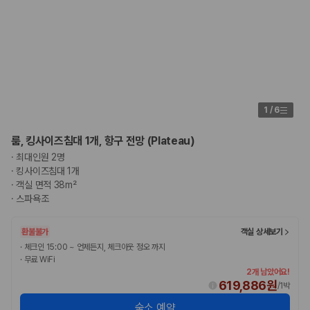
1
/
6
룸, 킹사이즈침대 1개, 항구 전망 (Plateau)
·
최대인원 2명
·
킹사이즈침대 1개
·
객실 면적 38m²
·
스파욕조
환불불가
객실 상세보기
·
체크인 15:00 ~ 언제든지, 체크아웃 정오 까지
·
무료 WiFi
2개 남았어요!
619,886원
/
1박
숙소 예약