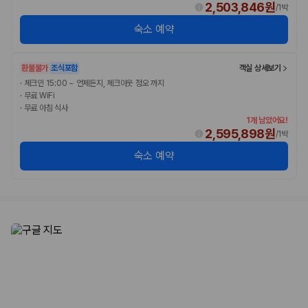
2,503,846원
/
1박
숙소 예약
환불불가
조식포함
객실 상세보기
·
체크인 15:00 ~ 언제든지, 체크아웃 정오 까지
·
무료 WiFi
·
무료 아침 식사
1개 남았어요!
2,595,898원
/
1박
숙소 예약