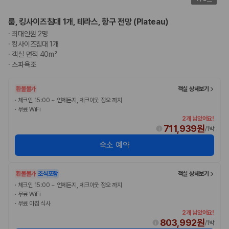
룸, 킹사이즈침대 1개, 테라스, 항구 전망 (Plateau)
·
최대인원 2명
·
킹사이즈침대 1개
·
객실 면적 40m²
·
스파욕조
환불불가
객실 상세보기
·
체크인 15:00 ~ 언제든지, 체크아웃 정오 까지
·
무료 WiFi
2개 남았어요!
711,939원
/
1박
숙소 예약
환불불가
조식포함
객실 상세보기
·
체크인 15:00 ~ 언제든지, 체크아웃 정오 까지
·
무료 WiFi
·
무료 아침 식사
2개 남았어요!
803,992원
/
1박