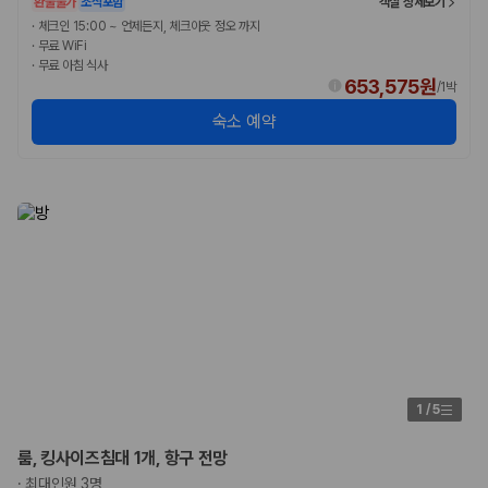
환불불가
조식포함
객실 상세보기
175,206
건
·
체크인 15:00 ~ 언제든지, 체크아웃 정오 까지
예약 가능 차량
·
무료 WiFi
67,123
대
·
무료 아침 식사
전국 렌트카 지점
653,575원
/
1박
1,829
개
숙소 예약
제주렌트카 가격비교 자주 묻는 질문
Q. 제주렌트카 가격비교는 카모아에서 어떻게 하나요?
A. 대여일, 반납일, 인수 지역을 선택하면 제주도 렌트카 업체별 가격, 차종,
보험 조건, 예약 가능 차량을 한 번에 비교할 수 있습니다.
Q. 제주 렌트카 최저가는 무엇을 기준으로 비교해야 하나요?
Q. 제주공항 근처 렌트카도 비교할 수 있나요?
Q. 제주 렌트카 가격비교 시 보험도 함께 비교할 수 있나요?
Q. 가족 여행에는 어떤 제주 렌트카를 비교해야 하나요?
제주렌트카 가격비교 주요 링크
제주도 렌트카 실시간 최저가 가격비교
1
/
5
제주 렌트카 예약
국내 렌트카 가격비교
룸, 킹사이즈침대 1개, 항구 전망
해외 렌트카 가격비교
·
최대인원 3명