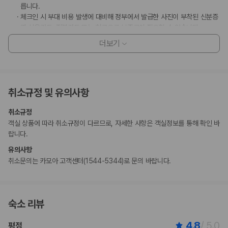
릅니다.
체크인 시 부대 비용 발생에 대비해 정부에서 발급한 사진이 부착된 신분증
과 신용카드, 직불카드 또는 현금으로 보증금이 필요할 수 있습니다.
특별 요청 사항은 체크인 시 이용 상황에 따라 제공 여부가 달라질 수 있으
더보기
며 추가 요금이 부과될 수 있습니다. 또한, 반드시 보장되지는 않습니다.
이 숙박 시설에서는 신용카드로 결제하실 수 있습니다. 현금은 받지 않습니
다.
현금 없이 결제 옵션을 이용하실 수 있습니다.
취소규정 및 유의사항
이 숙박 시설은 안전을 위해 소화기, 연기 감지기 등을 갖추고 있습니다.
이 숙박 시설은 빗, 샤워 타월, 면도기, 네일 도구, 신발닦이 등의 일회용 개
취소규정
인용품을 제공하지 않습니다.
객실 상품에 따라 취소규정이 다르므로, 자세한 사항은 객실정보를 통해 확인 바
고객 정책과 문화적 기준이나 규범은 국가 및 숙박 시설에 따라 다를 수 있
랍니다.
습니다. 명시된 정책은 숙박 시설에서 제공했습니다.
수영장 이용 시간은 07:00 ~ 19:00입니다.
유의사항
마사지 서비스 및 스파 트리트먼트의 경우 사전 예약이 필요합니다. 예약
취소문의는 카모아 고객센터(1544-5344)로 문의 바랍니다.
확인 메일에 나와 있는 연락처 정보로 도착 전에 호텔에 연락하여 예약하실
수 있습니다.
만 12 세 이하 아동은 부모 또는 보호자와 같은 객실에서 침구를 추가하지
않고 이용할 경우 무료로 숙박할 수 있습니다(최대 2명).
숙소 리뷰
이용 상황에 따라 객실 연결이 가능하며, 예약 확인 메일에 나와 있는 번호
로 숙박 시설에 직접 연락하여 요청하실 수 있습니다.
4.8
/ 5.0
평점