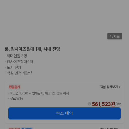
험 조건을 함께 확인해야 합니다.
제주렌트카 보험까지 비교해야 진짜 가격비교입
니다
1
/
6
동일한 차량이라도 보험 조건에 따라 실제 부담 금액이 달라질 수 있습니
다. 카모아는 제주 렌트카 가격뿐 아니라 일반자차, 완전자차, 슈퍼자차 조
건을 함께 확인할 수 있도록 돕습니다.
룸, 킹사이즈침대 1개, 시내 전망
·
최대인원 3명
일반자차:
사고 발생 시 일정 금액의 면책금이 발생할 수 있습니다.
·
킹사이즈침대 1개
완전자차:
보상 한도 내에서 면책금 부담이 줄어드는 보험 조건입니
·
도시 전망
다.
·
객실 면적 40m²
슈퍼자차:
더 높은 보장 조건을 원하는 사용자에게 적합합니다.
2000만 고객이 선택한 렌트카 가격비교 플랫폼
환불불가
객실 상세보기
·
체크인 15:00 ~ 언제든지, 체크아웃 정오 까지
·
무료 WiFi
카모아는 제주렌트카부터 국내·해외 렌트카까지 비교할 수 있는 렌트카 가
561,523원
/
1박
격비교 플랫폼입니다.
숙소 예약
누적 이용 고객수
20,871,562
명
사용자 리뷰