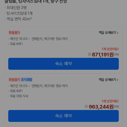
클럽룸, 킹사이즈침대 1개, 항구 전망
·
최대인원 3명
·
킹사이즈침대 1개
·
객실 면적 40m²
환불불가
객실 상세보기
·
체크인 15:00 ~ 언제든지, 체크아웃 정오 까지
·
무료 WiFi
1개 남았어요!
871,191원
/
1박
숙소 예약
환불불가
조식포함
객실 상세보기
·
체크인 15:00 ~ 언제든지, 체크아웃 정오 까지
·
무료 WiFi
·
무료 아침 식사
1개 남았어요!
963,244원
/
1박
숙소 예약