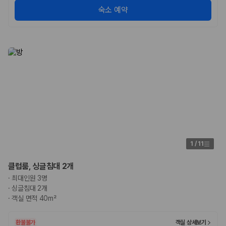
숙소 예약
1
/
11
클럽룸, 싱글침대 2개
·
최대인원 3명
·
싱글침대 2개
·
객실 면적 40m²
환불불가
객실 상세보기