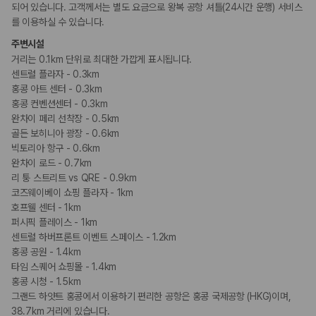
되어 있습니다. 고객께서는 별도 요금으로 왕복 공항 셔틀(24시간 운행) 서비스
휠체어로 이용 가능
를 이용하실 수 있습니다.
주변시설
흡연 시설
거리는 0.1km 단위로 최대한 가깝게 표시됩니다.
지정 흡연 구역
센트럴 플라자 - 0.3km
홍콩 아트 센터 - 0.3km
기타
홍콩 컨벤션센터 - 0.3km
프러포즈/로맨스 패키지 이용 가능
완차이 페리 선착장 - 0.5km
커플/프라이빗 다이닝
골든 보히니아 광장 - 0.6km
빅토리아 항구 - 0.6km
완차이 로드 - 0.7km
리 퉁 스트리트 vs QRE - 0.9km
코즈웨이베이 쇼핑 플라자 - 1km
호프웰 센터 - 1km
퍼시픽 플레이스 - 1km
센트럴 하버프론트 이벤트 스페이스 - 1.2km
홍콩 공원 - 1.4km
타임 스퀘어 쇼핑몰 - 1.4km
홍콩 시청 - 1.5km
그랜드 하얏트 홍콩에서 이용하기 편리한 공항은 홍콩 국제공항 (HKG)이며,
38.7km 거리에 있습니다.