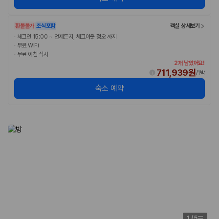
환불불가
조식포함
객실 상세보기
·
체크인 15:00 ~ 언제든지, 체크아웃 정오 까지
·
무료 WiFi
·
무료 아침 식사
2개 남았어요!
711,939원
/
1박
숙소 예약
1
/
5