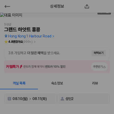
상세정보
그랜드 하얏트 홍콩
1
/
69
2000만 이용고객이 선택한 제주 렌트카 가격비교 플랫폼
5성급
그랜드 하얏트 홍콩
Hong Kong 1 Harbour Road
4.8
괜찮아요
(
999+
)
3초 가입하고
더 많은 혜택
을 받으세요.
혜택보기
카텔특가
렌트카 함께 예약시
렌트카 10% 할인
쿠폰받기
객실 목록
숙소정보
리뷰
제주렌트카 가격비교는 카모아에서 한 번에
제주도 렌트카는 업체마다 차량 가격, 보험 조건, 면책금, 보상 한도, 인수
08.10(월)
08.11(화)
성인2
장소, 취소 규정이 다릅니다. 카모아는 여러 제주 렌트카 업체의 조건을 한
화면에서 비교해 사용자가 자신의 일정과 예산에 맞는 차량을 선택할 수 있
도록 돕습니다.