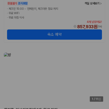
환불불가
조식포함
객실 상세보기
·
체크인 15:00 ~ 언제든지, 체크아웃 정오 까지
·
무료 WiFi
·
무료 아침 식사
4개 남았어요!
857,933원
/
1박
숙소 예약
1
/
11