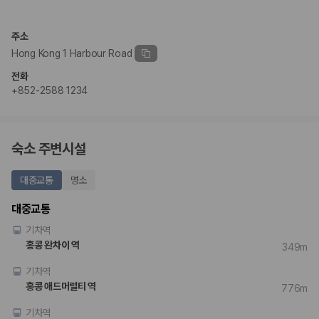
주소
Hong Kong 1 Harbour Road
전화
+852-2588 1234
숙소 주변시설
대중교통
명소
대중교통
기차역
홍콩 완차이 역
349m
기차역
홍콩 애드머럴티 역
776m
기차역