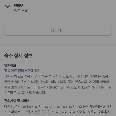
인터넷
WiFi(무료)
식사 및 음료
레스토랑
더보기
커피숍/카페
조식가능(유료)
채식메뉴 옵션 이용 가능
편의시설
숙소 상세 정보
기념품 가게
테라스
위치정보
엘리베이터
홍콩 아트 센터 부근에 위치
시설 내 미술관
정원
그랜드 하얏트 홍콩의 경우 홍콩 섬 중심에 있으며 걸어서 4분 거리에는 홍콩
컨벤션센터, 7분 거리에는 완차이 페리 선착장 등이 있습니다. 이 가족 여행에
좋은 호텔에서 빅토리아 항구까지는 1km 떨어져 있으며, 1.2km 거리에는 리 퉁
리셉션 서비스
스트리트 vs QRE도 있습니다.
주차 대행
드라이클리닝/세탁서비스
편의시설 및 서비스
콘시어지 서비스
짐 보관 서비스
마사지, 전신 트리트먼트 서비스, 얼굴 트리트먼트 서비스 등이 제공되는 풀서비
간편 체크인/체크아웃
스 스파에서 느긋한 시간을 즐기실 수 있습니다. 야외 수영장, 사우나, 24시간
포터/벨보이