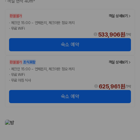
·
객실 면적 40m²
완전자차와 슈퍼자차는 업체별 보장 범위가 다를 수 있습니다. 카모아에서
는 제주 렌트카 가격과 함께 보험 조건을 비교해 여행 스타일에 맞는 보장
수준을 선택할 수 있습니다.
환불불가
객실 상세보기
·
체크인 15:00 ~ 언제든지, 체크아웃 정오 까지
3. 제주공항 접근성과 셔틀 조건을 함께 확인하세요
·
무료 WiFi
533,906원
/
1박
제주 렌트카는 차량 인수 위치와 셔틀 편의성에 따라 실제 이용 만족도가
숙소 예약
달라집니다. 공항에서 렌트카 사무실까지의 이동 조건을 가격과 함께 비교
하는 것이 좋습니다.
환불불가
조식포함
객실 상세보기
제주도 렌트카 차종별 가격비교
·
체크인 15:00 ~ 언제든지, 체크아웃 정오 까지
·
무료 WiFi
경차·소형차
·
무료 아침 식사
혼자 또는 2인 여행에 적합하며 제주 렌트카 최저가를 찾는 사용자
625,961원
/
1박
가 가장 먼저 비교하는 차종입니다.
숙소 예약
준중형·중형차
커플·친구 여행에서 많이 선택되며 가격과 승차감의 균형이 좋은 차
종입니다.
SUV
가족 여행, 짐이 많은 여행, 장거리 이동에 적합하며 보험 조건과 차
량 연식을 함께 비교하는 것이 좋습니다.
승합차·대형차
단체 여행이나 4인 이상 가족 여행에 적합하며 인원수, 짐 공간, 보