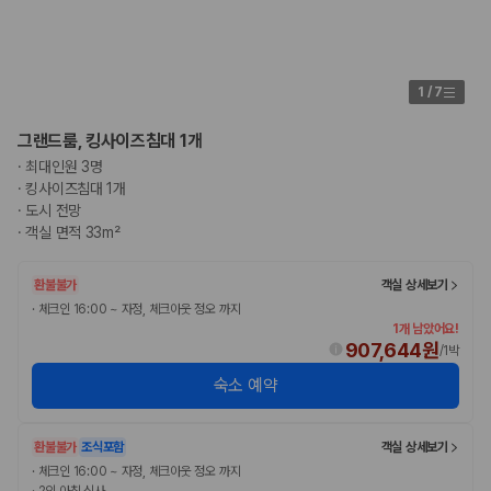
1
/
7
그랜드룸, 킹사이즈침대 1개
·
최대인원 3명
·
킹사이즈침대 1개
·
도시 전망
·
객실 면적 33m²
환불불가
객실 상세보기
·
체크인 16:00 ~ 자정, 체크아웃 정오 까지
1개 남았어요!
907,644원
/
1박
숙소 예약
환불불가
조식포함
객실 상세보기
·
체크인 16:00 ~ 자정, 체크아웃 정오 까지
·
2인 아침 식사