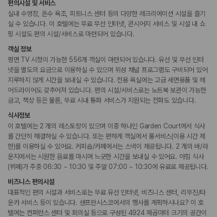
간편 체크인/체크아웃
편의시설 및 서비스
포터/벨보이
실내 수영장, 온수 욕조, 피트니스 센터 등의 다양한 레크리에이션 시설을 즐기
리무진 또는 타운카 서비스 이용가능
실 수 있습니다. 이 호텔에는 무료 무선 인터넷, 콘시어지 서비스 및 시설 내 쇼
다국어 구사 가능 직원
핑 시설도 편의 시설/서비스로 마련되어 있습니다.
객실 정보
웰빙 및 피트니스
피트니스/헬스시설
평면 TV 시청이 가능한 556개 객실이 마련되어 있습니다. 유선 및 무선 인터
넷을 별도의 요금으로 이용하실 수 있으며 위성 채널 프로그램도 구비되어 있어
지루하지 않게 시간을 보내실 수 있습니다. 전용 욕실에는 고급 세면용품 및 헤
액티비티
어드라이어도 갖추어져 있습니다. 편의 시설/서비스로는 노트북 보관이 가능한
골프시설
금고, 책상 등은 물론, 무료 시내 통화 서비스가 지원되는 전화도 있습니다.
수영장
식사정보
비즈니스
이 호텔에는 2 개의 레스토랑이 있으며 이중 하나인 Garden Court에서 식사
비즈니스 센터
를 간단히 해결하실 수 있습니다. 또는 편하게 객실에서 룸서비스(이용 시간 제
컨퍼런스 센터
한)를 이용하실 수 있어요. 커피숍/카페에서는 스낵이 제공됩니다. 2 개의 바/라
회의공간
운지에서는 시원한 음료를 마시며 느긋한 시간을 보내실 수 있어요. 아침 식사
연회장
(뷔페)가 주중 06:30 ~ 10:30 및 주말 07:00 ~ 10:30에 유료로 제공됩니다.
장애인 편의시설
비즈니스 편의시설
점자 표시
대표적인 편의 시설과 서비스로는 무료 유선 인터넷, 비즈니스 센터, 리무진/타
휠체어 이용 가능 화장실
운카 서비스 등이 있습니다. 샌프란시스코에서의 행사를 계획하시나요? 이 호
휠체어로 이용 가능
텔에는 컨퍼런스 센터 및 회의실 등으로 구성된 4924 제곱미터 크기의 공간이