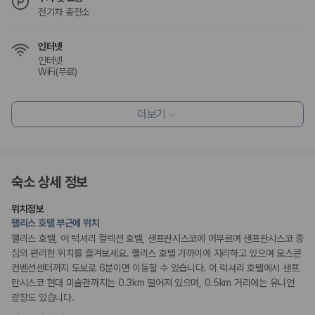
전기차 충전소
인터넷
인터넷
WiFi(무료)
식사 및 음료
더보기
조식 제공
레스토랑
커피숍/카페
조식가능(유료)
채식메뉴 옵션 이용 가능
숙소 상세 정보
편의시설
위치정보
엘리베이터
팰리스 호텔 부근에 위치
루프탑
팰리스 호텔, 어 럭셔리 컬렉션 호텔, 샌프란시스코에 머무르며 샌프란시스코 중
심의 편리한 위치를 즐겨보세요. 팰리스 호텔 가까이에 자리하고 있으며 모스콘
리셉션 서비스
컨벤션센터까지 도보로 6분이면 이동할 수 있습니다. 이 럭셔리 호텔에서 샌프
주차 대행
란시스코 현대 미술관까지는 0.3km 떨어져 있으며, 0.5km 거리에는 유니언
드라이클리닝/세탁서비스
콘시어지 서비스
광장도 있습니다.
짐 보관 서비스