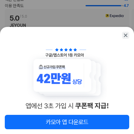
입니다.
이용 만족도
4.7
비대면 체크인, 비대면 체크아웃 서비스를 이용하실 수 있습니다.
이 숙박 시설에서는 고객의 모든 성적 지향과 성 정체성을 존중합니다(성소
5.0
/
5.0
수자(LGBTQ+) 환영).
JEYOUN
지불 요금
현재 호텔 노동자 파업 때문에 로비 앞이 좀 시끄럽지만 고급 호텔답게 나
체크인 또는 체크아웃 시 숙박 시설에서 다음 요금을 청구할 수 있습니다(요금에
머지 부분은 너무 만족스러웠습니다. 화려하면서 클래식한 로비에서 먹
…
는 해당 세금이 포함될 수 있음).
2024.11.05
목적지별 추가 요금: USD 47.08(숙소당, 1박 기준)
이 숙박 시설에서 제공한 모든 요금 정보가 포함되어 있습니다.
더보기
트러스트 리뷰
부가 정보
추가 안내사항
주차 높이 제한 적용
기타 선택사항
뷔페아침 식사 요금: 성인 USD 49, 어린이 USD 25(대략적인 금액)
객실 내 무선 인터넷 요금: 24시간 기준 USD 14.95(요금 변동 가능)
객실 내 유선 인터넷 요금: 24시간 기준 USD 14.95(요금 변동 가능)
아직 충분한 리뷰가 쌓이지 않았어요
카모아 앱 다운로드
주차 대행 요금: 1일 기준, USD 72(자유롭게 출입 가능)
숙소 이용 후 리뷰를 남겨보세요
반려동물 동반 시 요금: 숙박 기간 내 1회, 숙소당 USD 150.00