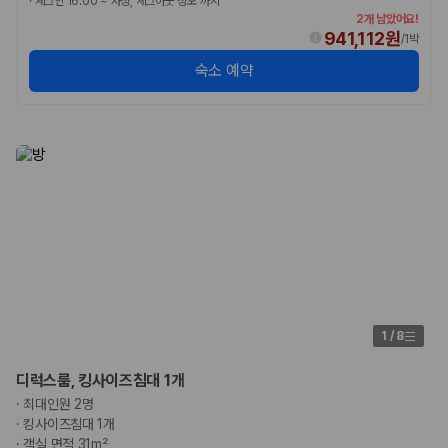
·
체크인 16:00 ~ 자정, 체크아웃 정오 까지
2개 남았어요!
941,112원
/
1박
숙소 예약
1
/
8
디럭스룸, 킹사이즈침대 1개
·
최대인원 2명
·
킹사이즈침대 1개
·
객실 면적 31m²