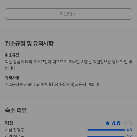
다.
현금 없이 결제 옵션을 이용하실 수 있습니다.
더보기
이 숙박 시설은 안전을 위해 일산화탄소 감지기, 소화기, 연기 감지기, 보안
시스템, 구급상자, 방범창 등을 갖추고 있습니다.
이 숙박 시설은 위생을 위한 노력(메리어트)의 청소 및 소독 지침을 준수합
니다.
취소규정 및 유의사항
고객 정책과 문화적 기준이나 규범은 국가 및 숙박 시설에 따라 다를 수 있
습니다. 명시된 정책은 숙박 시설에서 제공했습니다.
취소규정
이 숙박 시설은 파티, 단체 기념행사 또는 객실 및 스위트룸에서 모임을 금
객실 상품에 따라 취소규정이 다르므로, 자세한 사항은 객실정보를 통해 확인 바
지합니다. 고객께서는 개인 행사실 또는 레스토랑에서 파티를 주관할 수 있
랍니다.
습니다.
만 17 세 이하 아동은 부모 또는 보호자와 같은 객실에서 침구를 추가하지
유의사항
않고 이용할 경우 무료로 숙박할 수 있습니다(최대 2명).
취소문의는 카모아 고객센터(1544-5344)로 문의 바랍니다.
이용 상황에 따라 객실 연결이 가능하며, 예약 확인 메일에 나와 있는 번호
로 숙박 시설에 직접 연락하여 요청하실 수 있습니다.
이 숙박 시설에서는 특정 객실에만 반려동물 동반이 가능하며 기타 반려동
물 제한 사항이 있습니다. 추가 요금이 적용되며 요금 섹션에서 확인하실
숙소 리뷰
수 있습니다. 예약 확인 메일에 나와 있는 연락처 정보로 해당 숙박 시설에
직접 연락하여 반려동물 동반과 관련된 사항을 문의하실 수 있습니다.
4.6
/ 5.0
평점
주차 시 높이 제한이 적용됩니다.
시설 청결도
4.8
고객의 안전을 위해 모든 거래 시 현금 없이 결제 가능 등의 조치를 시행 중
직원 친절도
4.7