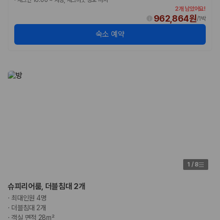
·
체크인 16:00 ~ 자정, 체크아웃 정오 까지
2개 남았어요!
962,864원
/
1박
숙소 예약
1
/
8
슈피리어룸, 더블침대 2개
·
최대인원 4명
·
더블침대 2개
·
객실 면적 28m²