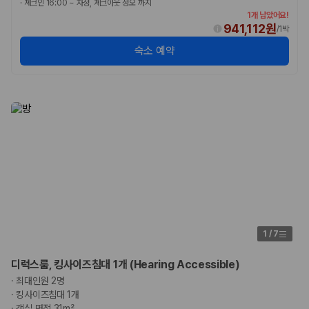
·
체크인 16:00 ~ 자정, 체크아웃 정오 까지
1개 남았어요!
941,112원
/
1박
숙소 예약
1
/
7
디럭스룸, 킹사이즈침대 1개 (Hearing Accessible)
·
최대인원 2명
·
킹사이즈침대 1개
·
객실 면적 31m²