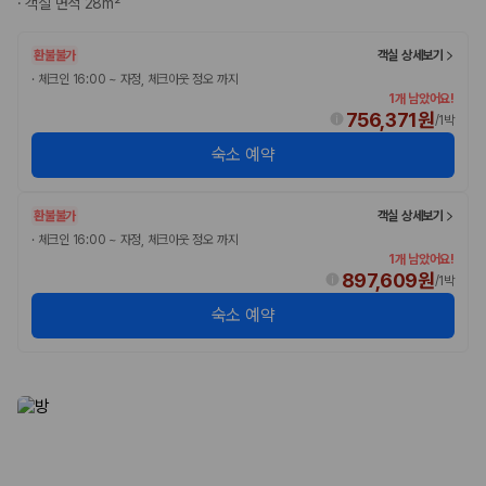
·
객실 면적 28m²
2. 보험 조건은 가격만큼 중요합니다
완전자차와 슈퍼자차는 업체별 보장 범위가 다를 수 있습니다. 카모아에서
환불불가
객실 상세보기
는 제주 렌트카 가격과 함께 보험 조건을 비교해 여행 스타일에 맞는 보장
·
체크인 16:00 ~ 자정, 체크아웃 정오 까지
수준을 선택할 수 있습니다.
1개 남았어요!
756,371원
/
1박
3. 제주공항 접근성과 셔틀 조건을 함께 확인하세요
숙소 예약
제주 렌트카는 차량 인수 위치와 셔틀 편의성에 따라 실제 이용 만족도가
달라집니다. 공항에서 렌트카 사무실까지의 이동 조건을 가격과 함께 비교
환불불가
객실 상세보기
하는 것이 좋습니다.
·
체크인 16:00 ~ 자정, 체크아웃 정오 까지
제주도 렌트카 차종별 가격비교
1개 남았어요!
897,609원
/
1박
경차·소형차
숙소 예약
혼자 또는 2인 여행에 적합하며 제주 렌트카 최저가를 찾는 사용자
가 가장 먼저 비교하는 차종입니다.
준중형·중형차
커플·친구 여행에서 많이 선택되며 가격과 승차감의 균형이 좋은 차
종입니다.
SUV
가족 여행, 짐이 많은 여행, 장거리 이동에 적합하며 보험 조건과 차
량 연식을 함께 비교하는 것이 좋습니다.