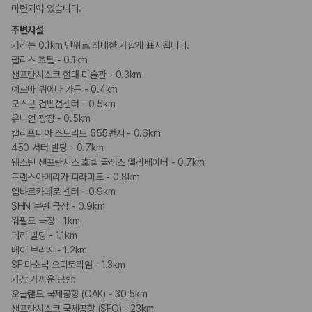
마련되어 있습니다.
흡연 시설
주변시설
금연 숙박 시설
거리는 0.1km 단위로 최대한 가깝게 표시됩니다.
팰리스 호텔 - 0.1km
샌프란시스코 현대 미술관 - 0.3km
예르바 뷔에나 가든 - 0.4km
모스콘 컨벤션센터 - 0.5km
유니언 광장 - 0.5km
캘리포니아 스트리트 555번지 - 0.6km
450 서터 빌딩 - 0.7km
웨스틴 샌프란시스 호텔 글래스 엘리베이터 - 0.7km
트랜스아메리카 피라미드 - 0.8km
엠바르카데로 센터 - 0.9km
SHN 쿠란 극장 - 0.9km
워필드 극장 - 1km
페리 빌딩 - 1.1km
베이 브리지 - 1.2km
SF 마소닉 오디토리엄 - 1.3km
가장 가까운 공항:
오클랜드 국제공항 (OAK) - 30.5km
샌프란시스코 국제공항 (SFO) - 23km