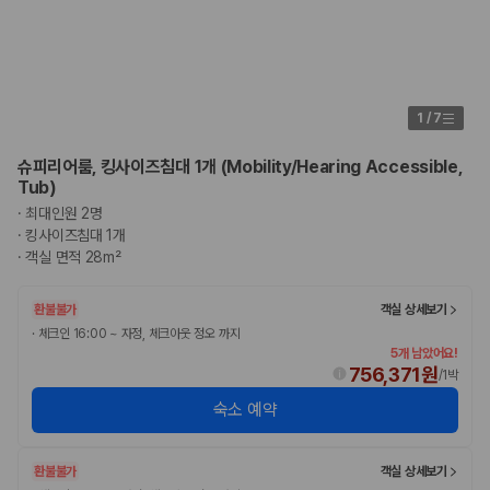
승합차·대형차
단체 여행이나 4인 이상 가족 여행에 적합하며 인원수, 짐 공간, 보
험 조건을 함께 확인해야 합니다.
제주렌트카 보험까지 비교해야 진짜 가격비교입
1
/
7
니다
슈피리어룸, 킹사이즈침대 1개 (Mobility/Hearing Accessible,
동일한 차량이라도 보험 조건에 따라 실제 부담 금액이 달라질 수 있습니
Tub)
다. 카모아는 제주 렌트카 가격뿐 아니라 일반자차, 완전자차, 슈퍼자차 조
·
최대인원 2명
건을 함께 확인할 수 있도록 돕습니다.
·
킹사이즈침대 1개
·
객실 면적 28m²
일반자차:
사고 발생 시 일정 금액의 면책금이 발생할 수 있습니다.
완전자차:
보상 한도 내에서 면책금 부담이 줄어드는 보험 조건입니
다.
환불불가
객실 상세보기
슈퍼자차:
더 높은 보장 조건을 원하는 사용자에게 적합합니다.
·
체크인 16:00 ~ 자정, 체크아웃 정오 까지
5개 남았어요!
2000만 고객이 선택한 렌트카 가격비교 플랫폼
756,371원
/
1박
숙소 예약
카모아는 제주렌트카부터 국내·해외 렌트카까지 비교할 수 있는 렌트카 가
격비교 플랫폼입니다.
환불불가
객실 상세보기
누적 이용 고객수