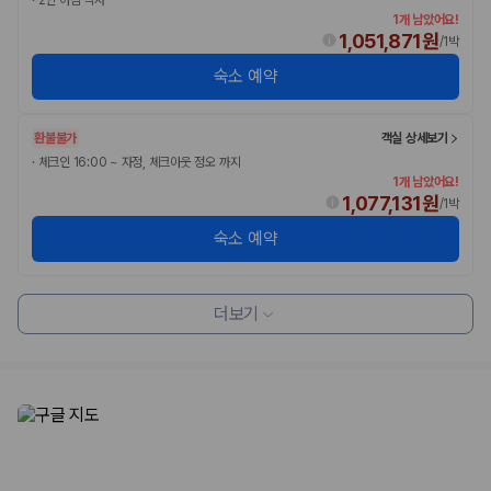
1개 남았어요!
1,051,871원
/
1박
숙소 예약
환불불가
객실 상세보기
·
체크인 16:00 ~ 자정, 체크아웃 정오 까지
1개 남았어요!
1,077,131원
/
1박
숙소 예약
더보기