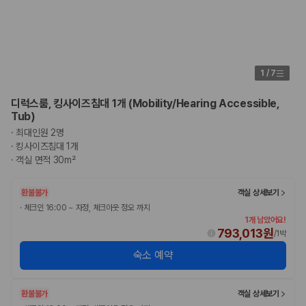
1
/
7
디럭스룸, 킹사이즈침대 1개 (Mobility/Hearing Accessible,
Tub)
·
최대인원 2명
·
킹사이즈침대 1개
·
객실 면적 30m²
환불불가
객실 상세보기
·
체크인 16:00 ~ 자정, 체크아웃 정오 까지
1개 남았어요!
793,013원
/
1박
숙소 예약
환불불가
객실 상세보기