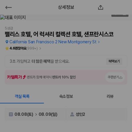
상세정보
팰리스 호텔, 어 럭셔리 컬렉션 호텔,
1
/
136
샌프란시스코
5성급
팰리스 호텔, 어 럭셔리 컬렉션 호텔, 샌프란시스코
2000만 이용고객이 선택한 제주 렌트카 가격비교 플랫폼
California San Francisco 2 New Montgomery St
4.6
괜찮아요
(
999+
)
3초 가입하고
더 많은 혜택
을 받으세요.
혜택보기
카텔특가
렌트카 함께 예약시
렌트카 10% 할인
쿠폰받기
객실 목록
숙소정보
리뷰
제주렌트카 가격비교는 카모아에서 한 번에
08.08(토)
08.09(일)
성인2
제주도 렌트카는 업체마다 차량 가격, 보험 조건, 면책금, 보상 한도, 인수
장소, 취소 규정이 다릅니다. 카모아는 여러 제주 렌트카 업체의 조건을 한