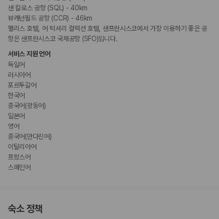
샌 칼로스 공항 (SQL) - 40km
뷰캐넌필드 공항 (CCR) - 46km
팰리스 호텔, 어 럭셔리 컬렉션 호텔, 샌프란시스코에서 가장 이용하기 좋은 공
항은 샌프란시스코 국제공항 (SFO)입니다.
서비스 지원 언어
독일어
러시아어
포르투갈어
한국어
중국어(광둥어)
일본어
영어
중국어(만다린어)
이탈리아어
프랑스어
스페인어
숙소 정책