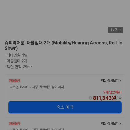
1
/
7
슈피리어룸, 더블침대 2개 (Mobility/Hearing Access, Roll-In
Shwr)
·
최대인원 4명
·
더블침대 2개
·
객실 면적 28m²
환불불가
객실 상세보기
·
체크인 16:00 ~ 자정, 체크아웃 정오 까지
2개 남았어요!
811,343원
/
1박
숙소 예약
환불불가
객실 상세보기