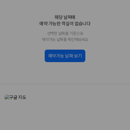
업체별 가격비교:
제주 렌트카 업체별 실시간 예약 가능 차량과 요금
을 비교합니다.
해당 날짜에
차종별 최저가 비교:
경차, 소형, 준중형, 중형, SUV, 승합차 등 여행
인원에 맞는 차종별 가격을 비교합니다.
예약 가능한 객실이 없습니다
보험 조건 비교:
일반자차, 완전자차, 슈퍼자차의 면책금과 보상 한
선택한 날짜를 기준으로
도를 비교합니다.
제주공항 인수 조건 비교:
셔틀 이동, 인수 위치, 반납 편의성을 함께
예약가능 날짜를 확인해보세요
확인합니다.
실시간 예약:
비교 후 원하는 차량을 바로 예약할 수 있습니다.
예약가능 날짜 보기
제주렌트카 실시간 가격비교 바로가기
제주 렌트카를 찾을 때 꼭 비교해야 하는 기준
1. 단순 최저가가 아니라 실제 결제 조건을 비교하세요
제주렌트카 최저가는 차량 기본요금만으로 판단하기 어렵습니다. 보험 포
함 여부, 면책금, 보상 한도, 옵션 비용, 취소 수수료를 함께 확인해야 실제
로 저렴한 차량을 고를 수 있습니다.
2. 보험 조건은 가격만큼 중요합니다