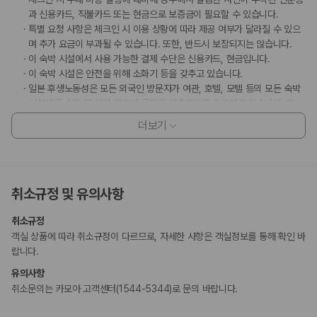
과 신용카드, 직불카드 또는 현금으로 보증금이 필요할 수 있습니다.
특별 요청 사항은 체크인 시 이용 상황에 따라 제공 여부가 달라질 수 있으
며 추가 요금이 부과될 수 있습니다. 또한, 반드시 보장되지는 않습니다.
이 숙박 시설에서 사용 가능한 결제 수단은 신용카드, 현금입니다.
이 숙박 시설은 안전을 위해 소화기 등을 갖추고 있습니다.
일본 후생노동성은 모든 외국인 방문자가 여관, 호텔, 모텔 등의 모든 숙박
시설에 투숙할 때 여권 번호와 국적을 제출하도록 요구하고 있습니다. 또
한, 숙박 시설의 소유주는 제출된 모든 투숙객의 여권을 복사하고 해당 복
더보기
사본을 보관해야 합니다.
주차 시 높이 제한이 적용됩니다.
이 숙박 시설에서는 고객의 모든 성적 지향과 성 정체성을 존중합니다(성소
수자(LGBTQ+) 환영).
취소규정 및 유의사항
지불 요금
체크인 또는 체크아웃 시 숙박 시설에서 다음 요금을 청구할 수 있습니다(요금에
취소규정
는 해당 세금이 포함될 수 있음).
객실 상품에 따라 취소규정이 다르므로, 자세한 사항은 객실정보를 통해 확인 바
도시세가 숙박 시설에서 부과될 수 있습니다. 도시세는 객실 요금에 따라 1
랍니다.
박 기준 1인당 JPY 100~10,000입니다. 추가 면제가 적용될 수 있습니
유의사항
다. 자세한 내용은 예약 후 받으신 예약 확인 메일에 나와 있는 연락처 정보
취소문의는 카모아 고객센터(1544-5344)로 문의 바랍니다.
로 숙박 시설에 문의해 주시기 바랍니다.
이 숙박 시설에서 제공한 모든 요금 정보가 포함되어 있습니다.