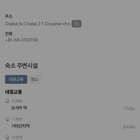
완전자차와 슈퍼자차는 업체별 보장 범위가 다를 수 있습니다. 카모아에서
는 제주 렌트카 가격과 함께 보험 조건을 비교해 여행 스타일에 맞는 보장
수준을 선택할 수 있습니다.
주소
Osaka-fu Osaka 2-1 Doyama-cho
3. 제주공항 접근성과 셔틀 조건을 함께 확인하세요
전화
제주 렌트카는 차량 인수 위치와 셔틀 편의성에 따라 실제 이용 만족도가
+81-66-3150109
달라집니다. 공항에서 렌트카 사무실까지의 이동 조건을 가격과 함께 비교
하는 것이 좋습니다.
제주도 렌트카 차종별 가격비교
숙소 주변시설
경차·소형차
대중교통
명소
혼자 또는 2인 여행에 적합하며 제주 렌트카 최저가를 찾는 사용자
가 가장 먼저 비교하는 차종입니다.
대중교통
준중형·중형차
기차역
커플·친구 여행에서 많이 선택되며 가격과 승차감의 균형이 좋은 차
종입니다.
오사카 역
750m
SUV
기차역
가족 여행, 짐이 많은 여행, 장거리 이동에 적합하며 보험 조건과 차
량 연식을 함께 비교하는 것이 좋습니다.
기타신치역
844m
승합차·대형차
단체 여행이나 4인 이상 가족 여행에 적합하며 인원수, 짐 공간, 보
기차역