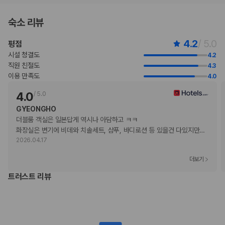
부가 정보
숙소 리뷰
추가 안내사항
4.2
/ 5.0
평점
간이/추가 침대 이용 불가
주차 높이 제한 적용
시설 청결도
4.2
직원 친절도
4.3
기타 선택사항
이용 만족도
4.0
뷔페아침 식사 요금: 성인 JPY 2420, 어린이 JPY 1210(대략적인 금액)
셀프 주차 요금: 1박 기준 JPY 1500
4.0
/
5.0
위 목록에 명시되지 않은 다른 항목이 있을 수 있습니다. 요금 및 보증금은 세전
GYEONGHO
금액일 수 있으며 변경될 수 있습니다.
더블룸 객실은 일본답게 역시나 아담하고 ㅋㅋ

현장 결제 유형 및 수단
화장실은 변기에 비데와 치솔세트, 샴푸, 바디로션 등 있을건 다있지만
…
Visa
2026.04.17
Diners Club
더보기
직불카드 결제 불가
현금
트러스트 리뷰
American Express
JCB International
Mastercard
반려동물