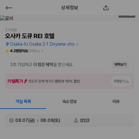
상세정보
오사카 도큐 REI 호텔
2
/
93
2000만 이용고객이 선택한 제주 렌트카 가격비교 플랫폼
3.5성급
오사카 도큐 REI 호텔
Osaka-fu Osaka 2-1 Doyama-cho
4.2
괜찮아요
(
999+
)
3초 가입하고
더 많은 혜택
을 받으세요.
혜택보기
카텔특가
렌트카 함께 예약시
렌트카 10% 할인
쿠폰받기
객실 목록
숙소정보
리뷰
제주렌트카 가격비교는 카모아에서 한 번에
제주도 렌트카는 업체마다 차량 가격, 보험 조건, 면책금, 보상 한도, 인수
08.07(금)
08.08(토)
성인2
장소, 취소 규정이 다릅니다. 카모아는 여러 제주 렌트카 업체의 조건을 한
화면에서 비교해 사용자가 자신의 일정과 예산에 맞는 차량을 선택할 수 있
도록 돕습니다.