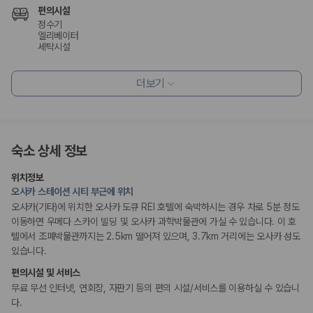
175,206
건
편의시설
예약 가능 차량
정수기
67,123
대
엘리베이터
전국 렌트카 지점
세탁시설
1,829
개
리셉션 서비스
더보기
제주렌트카 가격비교 자주 묻는 질문
드라이클리닝/세탁서비스
짐 보관 서비스
Q. 제주렌트카 가격비교는 카모아에서 어떻게 하나요?
A. 대여일, 반납일, 인수 지역을 선택하면 제주도 렌트카 업체별 가격, 차종,
비즈니스
보험 조건, 예약 가능 차량을 한 번에 비교할 수 있습니다.
숙소 상세 정보
코워킹 스페이스
Q. 제주 렌트카 최저가는 무엇을 기준으로 비교해야 하나요?
회의공간
Q. 제주공항 근처 렌트카도 비교할 수 있나요?
연회장
위치정보
Q. 제주 렌트카 가격비교 시 보험도 함께 비교할 수 있나요?
오사카 스테이션 시티 부근에 위치
Q. 가족 여행에는 어떤 제주 렌트카를 비교해야 하나요?
오사카(기타)에 위치한 오사카 도큐 REI 호텔에 숙박하시는 경우 차로 5분 정도
흡연 시설
이동하면 우메다 스카이 빌딩 및 오사카 과학박물관에 가실 수 있습니다. 이 호
지정 흡연 구역
제주렌트카 가격비교 주요 링크
텔에서 조폐박물관까지는 2.5km 떨어져 있으며, 3.7km 거리에는 오사카 성도
있습니다.
제주도 렌트카 실시간 최저가 가격비교
편의시설 및 서비스
제주 렌트카 예약
무료 무선 인터넷, 연회장, 자판기 등의 편의 시설/서비스를 이용하실 수 있습니
국내 렌트카 가격비교
해외 렌트카 가격비교
다.