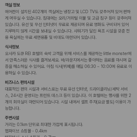
카모아 사이트맵
객실 정보
에어컨이 설치된 402개의 객실에는 냉장고 및 LCD TV도 갖추어져 있어 편하
게 머무실 수 있습니다. 침대에는 오리/거위털 이불 및 고급 침구 등이 갖추어져
있습니다. 유선 및 무선 인터넷이 무료로 제공되며 유료 영화도 구비되어 있어
지루하지 않게 시간을 보내실 수 있습니다. 샤워기가 달린 욕조 시설을 갖춘 전
용 욕실에는 무료 세면용품 및 비데도 마련되어 있습니다.
식사정보
오사카 도큐 REI 호텔의 숙박 고객을 위해 서비스를 제공하는 little monster에
서 만족스러운 식사를 즐겨보세요. 바/라운지에서는 좋아하는 음료를 마시며 갈
증을 해소하실 수 있어요. 아침 식사(뷔페)를 매일 06:30 ~ 10:00에 유료로 이
용하실 수 있습니다.
비즈니스 편의시설
대표적인 편의 시설과 서비스로는 무료 유선 인터넷, 드라이클리닝/세탁 서비
스, 24시간 운영되는 프런트 데스크 등이 있습니다. 이 호텔에는 행사를 위한 2
개의 회의실이 마련되어 있습니다. 시설 내에서 셀프 주차(요금 별도) 이용이 가
능합니다.
주변시설
거리는 0.1km 단위로 최대한 가깝게 표시됩니다.
헵파이브 쇼핑몰 - 0.4km