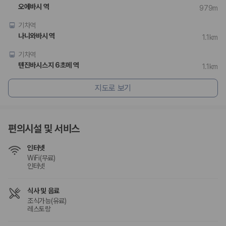
험 조건을 함께 확인해야 합니다.
오에바시 역
979m
제주렌트카 보험까지 비교해야 진짜 가격비교입
기차역
나니와바시 역
1.1km
니다
기차역
동일한 차량이라도 보험 조건에 따라 실제 부담 금액이 달라질 수 있습니
텐진바시스지 6초메 역
1.1km
다. 카모아는 제주 렌트카 가격뿐 아니라 일반자차, 완전자차, 슈퍼자차 조
건을 함께 확인할 수 있도록 돕습니다.
지도로 보기
일반자차:
사고 발생 시 일정 금액의 면책금이 발생할 수 있습니다.
완전자차:
보상 한도 내에서 면책금 부담이 줄어드는 보험 조건입니
다.
편의시설 및 서비스
슈퍼자차:
더 높은 보장 조건을 원하는 사용자에게 적합합니다.
인터넷
2000만 고객이 선택한 렌트카 가격비교 플랫폼
WiFi(무료)
인터넷
카모아는 제주렌트카부터 국내·해외 렌트카까지 비교할 수 있는 렌트카 가
격비교 플랫폼입니다.
식사 및 음료
조식가능(유료)
누적 이용 고객수
레스토랑
20,871,562
명
사용자 리뷰