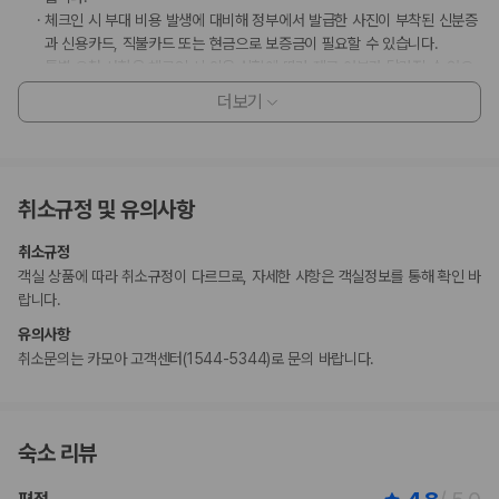
체크인 시 부대 비용 발생에 대비해 정부에서 발급한 사진이 부착된 신분증
과 신용카드, 직불카드 또는 현금으로 보증금이 필요할 수 있습니다.
특별 요청 사항은 체크인 시 이용 상황에 따라 제공 여부가 달라질 수 있으
며 추가 요금이 부과될 수 있습니다. 또한, 반드시 보장되지는 않습니다.
더보기
부대 비용 발생에 대비해 체크인 시 제시하는 신용카드상의 이름은 객실 예
약 시 사용된 대표 예약자의 이름이어야 합니다.
시설 내 주차 등을 예약하시려는 고객께서는 이 숙박 시설에 미리 연락해
주셔야 합니다.
취소규정 및 유의사항
이 숙박 시설에서 사용 가능한 결제 수단은 신용카드, 직불카드, 현금입니
다.
취소규정
현금 없이 결제 옵션을 이용하실 수 있습니다.
객실 상품에 따라 취소규정이 다르므로, 자세한 사항은 객실정보를 통해 확인 바
이 숙박 시설은 안전을 위해 소화기, 연기 감지기, 보안 시스템, 구급상자 등
랍니다.
을 갖추고 있습니다.
이 숙박 시설에는 어린이에게 적합하지 않을 수 있는 발코니, 파티오, 테라
유의사항
스와 같은 야외 공간이 있습니다. 이 부분이 염려되시면 도착 전에 숙박 시
취소문의는 카모아 고객센터(1544-5344)로 문의 바랍니다.
설에 연락하여 적합한 객실을 이용할 수 있는지 확인하시기 바랍니다.
고객 정책과 문화적 기준이나 규범은 국가 및 숙박 시설에 따라 다를 수 있
습니다. 명시된 정책은 숙박 시설에서 제공했습니다.
수영장 이용 시간은 06:00 ~ 22:00입니다.
숙소 리뷰
마사지 서비스 및 스파 트리트먼트의 경우 사전 예약이 필요합니다. 예약
확인 메일에 나와 있는 연락처 정보로 도착 전에 호텔에 연락하여 예약하실