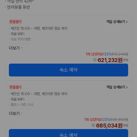
·
객실 면적 42m²
완전자차와 슈퍼자차는 업체별 보장 범위가 다를 수 있습니다. 카모아에서
·
반려동물 동반
는 제주 렌트카 가격과 함께 보험 조건을 비교해 여행 스타일에 맞는 보장
수준을 선택할 수 있습니다.
환불불가
객실 상세보기
3. 제주공항 접근성과 셔틀 조건을 함께 확인하세요
·
체크인 15:00 ~ 자정, 체크아웃 정오 까지
·
무료 WiFi
제주 렌트카는 차량 인수 위치와 셔틀 편의성에 따라 실제 이용 만족도가
·
무료 주차 대행
달라집니다. 공항에서 렌트카 사무실까지의 이동 조건을 가격과 함께 비교
·
무료 셀프 주차
더보기
하는 것이 좋습니다.
1개 남았어요!
23
%
812,244원
621,232원
/
1박
제주도 렌트카 차종별 가격비교
숙소 예약
경차·소형차
혼자 또는 2인 여행에 적합하며 제주 렌트카 최저가를 찾는 사용자
환불불가
객실 상세보기
가 가장 먼저 비교하는 차종입니다.
준중형·중형차
·
체크인 15:00 ~ 자정, 체크아웃 정오 까지
·
무료 WiFi
커플·친구 여행에서 많이 선택되며 가격과 승차감의 균형이 좋은 차
·
풀코스 아침 식사
종입니다.
·
무료 주차 대행
SUV
더보기
·
무료 셀프 주차
가족 여행, 짐이 많은 여행, 장거리 이동에 적합하며 보험 조건과 차
1개 남았어요!
23
%
895,663원
량 연식을 함께 비교하는 것이 좋습니다.
685,034원
/
1박
승합차·대형차
단체 여행이나 4인 이상 가족 여행에 적합하며 인원수, 짐 공간, 보
숙소 예약