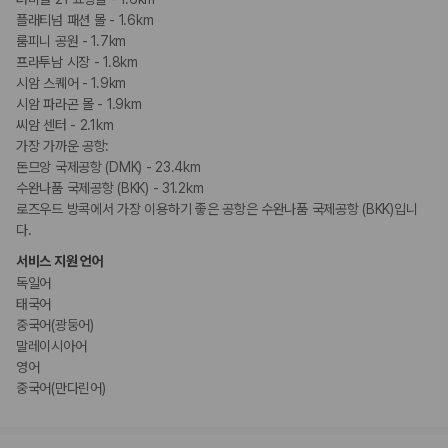
플래티넘 패션 몰 - 1.6km
룸피니 공원 - 1.7km
프라투남 시장 - 1.8km
시암 스퀘어 - 1.9km
시암 파라곤 몰 - 1.9km
씨암 센터 - 2.1km
가장 가까운 공항:
돈므앙 국제공항 (DMK) - 23.4km
수완나품 국제공항 (BKK) - 31.2km
로즈우드 방콕에서 가장 이용하기 좋은 공항은 수완나품 국제공항 (BKK)입니
다.
서비스 지원 언어
독일어
태국어
중국어(광둥어)
말레이시아어
영어
중국어(만다린어)