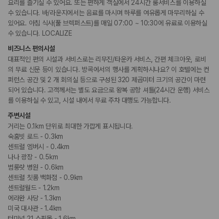
요리를 즐기실 수 있어요. 또는 편하게 객실에서 24시간 룸서비스를 이용하실
흡연 시설
수 있습니다. 바/라운지에서는 음료를 마시며 하루를 여유롭게 마무리하실 수
지정 흡연 구역
있어요. 아침 식사(풀 브렉퍼스트)를 매일 07:00 ~ 10:30에 유료로 이용하실
수 있습니다. LOCALIZE
기타
비즈니스 편의시설
프러포즈/로맨스 패키지 이용 가능
대표적인 편의 시설과 서비스로는 리무진/타운카 서비스, 간편 체크아웃, 로비
의 무료 신문 등이 있습니다. 방콕에서의 행사를 계획하시나요? 이 호텔에는 컨
퍼런스 공간 및 2 개 회의실 등으로 구성된 320 제곱미터 크기의 공간이 마련
되어 있습니다. 고객께서는 별도 요금으로 왕복 공항 셔틀(24시간 운행) 서비스
를 이용하실 수 있고, 시설 내에서 무료 주차 대행도 가능합니다.
주변시설
거리는 0.1km 단위로 최대한 가깝게 표시됩니다.
숙훔빗 로드 - 0.3km
센트럴 엠버시 - 0.4km
나나 광장 - 0.5km
범룽랏 병원 - 0.6km
센트럴 칫롬 백화점 - 0.9km
센트럴월드 - 1.2km
에라완 사당 - 1.3km
미국 대사관 - 1.4km
터미널 21 쇼핑몰 - 1.6km