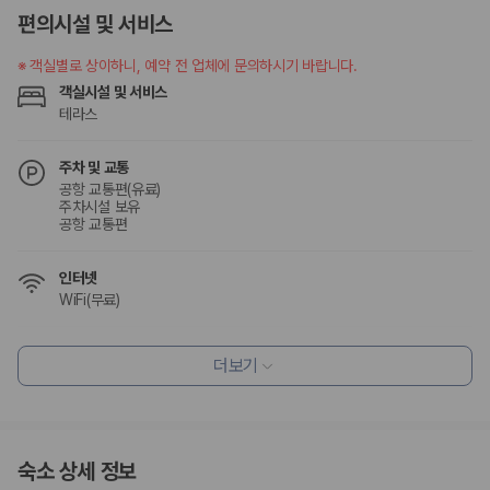
카모아 사이트맵
편의시설 및 서비스
※
객실별로 상이하니, 예약 전 업체에 문의하시기 바랍니다.
객실시설 및 서비스
테라스
주차 및 교통
공항 교통편(유료)
주차시설 보유
공항 교통편
인터넷
WiFi(무료)
식사 및 음료
더보기
조식가능(유료)
레스토랑
편의시설
숙소 상세 정보
테라스
엘리베이터