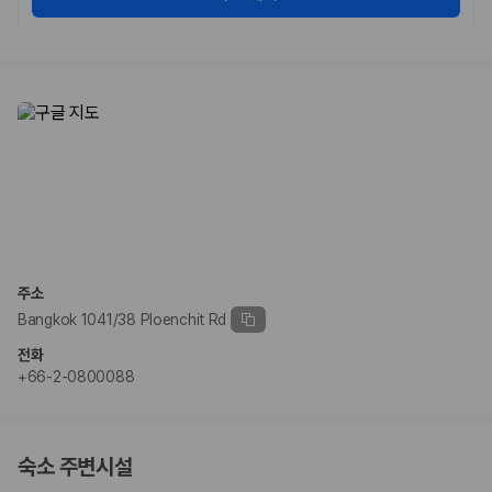
험 조건을 함께 확인해야 합니다.
제주렌트카 보험까지 비교해야 진짜 가격비교입
니다
동일한 차량이라도 보험 조건에 따라 실제 부담 금액이 달라질 수 있습니
다. 카모아는 제주 렌트카 가격뿐 아니라 일반자차, 완전자차, 슈퍼자차 조
건을 함께 확인할 수 있도록 돕습니다.
일반자차:
사고 발생 시 일정 금액의 면책금이 발생할 수 있습니다.
완전자차:
보상 한도 내에서 면책금 부담이 줄어드는 보험 조건입니
다.
슈퍼자차:
더 높은 보장 조건을 원하는 사용자에게 적합합니다.
주소
Bangkok 1041/38 Ploenchit Rd
2000만 고객이 선택한 렌트카 가격비교 플랫폼
전화
+66-2-0800088
카모아는 제주렌트카부터 국내·해외 렌트카까지 비교할 수 있는 렌트카 가
격비교 플랫폼입니다.
누적 이용 고객수
20,871,562
명
숙소 주변시설
사용자 리뷰