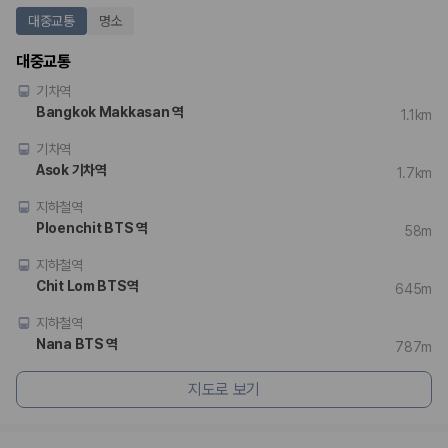
175,206
건
대중교통
명소
예약 가능 차량
67,123
대
대중교통
전국 렌트카 지점
1,829
개
기차역
Bangkok Makkasan 역
1.1km
제주렌트카 가격비교 자주 묻는 질문
기차역
Asok 기차역
Q. 제주렌트카 가격비교는 카모아에서 어떻게 하나요?
1.7km
A. 대여일, 반납일, 인수 지역을 선택하면 제주도 렌트카 업체별 가격, 차종,
지하철역
보험 조건, 예약 가능 차량을 한 번에 비교할 수 있습니다.
Ploenchit BTS 역
Q. 제주 렌트카 최저가는 무엇을 기준으로 비교해야 하나요?
58m
Q. 제주공항 근처 렌트카도 비교할 수 있나요?
지하철역
Q. 제주 렌트카 가격비교 시 보험도 함께 비교할 수 있나요?
Chit Lom BTS역
Q. 가족 여행에는 어떤 제주 렌트카를 비교해야 하나요?
645m
지하철역
제주렌트카 가격비교 주요 링크
Nana BTS 역
787m
제주도 렌트카 실시간 최저가 가격비교
지도로 보기
제주 렌트카 예약
국내 렌트카 가격비교
해외 렌트카 가격비교