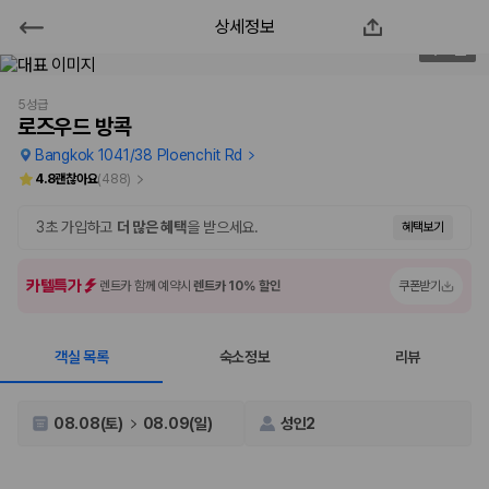
상세정보
로즈우드 방콕
2
/
95
2000만 이용고객이 선택한 제주 렌트카 가격비교 플랫폼
5성급
로즈우드 방콕
Bangkok 1041/38 Ploenchit Rd
4.8
괜찮아요
(
488
)
3초 가입하고
더 많은 혜택
을 받으세요.
혜택보기
카텔특가
렌트카 함께 예약시
렌트카 10% 할인
쿠폰받기
객실 목록
숙소정보
리뷰
제주렌트카 가격비교는 카모아에서 한 번에
제주도 렌트카는 업체마다 차량 가격, 보험 조건, 면책금, 보상 한도, 인수
08.08(토)
08.09(일)
성인2
장소, 취소 규정이 다릅니다. 카모아는 여러 제주 렌트카 업체의 조건을 한
화면에서 비교해 사용자가 자신의 일정과 예산에 맞는 차량을 선택할 수 있
도록 돕습니다.