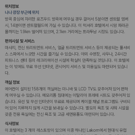
시설 내 미술관
위치정보
나나 광장 부근에 위치
리셉션 서비스
방콕 중심에 자리한 로즈우드 방콕에 머무실 경우 걸어서 5분이면 센트럴 엠버
간편 체크인/체크아웃
시, 14분이면 센트럴월드에 가실 수 있습니다. 이 럭셔리 호텔에서 시암 파라곤
주차 대행
몰까지는 1.9km 떨어져 있으며, 2.1km 거리에는 프라투남 시장도 있습니다.
드라이클리닝/세탁서비스
콘시어지 서비스
편의시설 및 서비스
짐 보관 서비스
마사지, 전신 트리트먼트 서비스, 얼굴 트리트먼트 서비스 등이 제공되는 풀서비
리무진 또는 타운카 서비스 이용가능
스 스파에서 느긋한 시간을 즐기실 수 있습니다. 야외 수영장, 사우나, 24시간
피트니스 센터 등의 레크리에이션 시설에 확실히 만족하실 것입니다. 이 호텔에
웰빙 및 피트니스
는 이 밖에도 무료 무선 인터넷, 콘시어지 서비스 및 미용실도 마련되어 있습니
피트니스/헬스시설
다.
사우나/스파
객실 정보
에어컨이 설치된 158개의 객실에는 미니바 및 LCD TV도 갖추어져 있어 편하
비즈니스
회의공간
게 머무실 수 있습니다. 메모리폼 침대에는 이탈리아 프레떼 시트도 갖추어져 있
연회장
습니다. 유선 및 무선 인터넷이 무료로 제공되며 케이블 채널 프로그램도 구비되
어 있어 지루하지 않게 시간을 보내실 수 있습니다. 별도의 욕조 및 샤워 시설을
갖춘 전용 욕실에는 전신 욕조 및 고급 세면용품도 마련되어 있습니다.
장애인 편의시설
휠체어 이용 가능 화장실
식사정보
휠체어로 이용 가능
이 호텔에는 3 개의 레스토랑이 있으며 이중 하나인 Lakorn에서 현대식 유럽