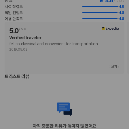
4.8
/ 5.0
평점
수 있습니다.
시설 청결도
4.9
만 5 세 이하 아동은 부모 또는 보호자와 같은 객실에서 침구를 추가하지
직원 친절도
4.8
않고 이용할 경우 무료로 숙박할 수 있습니다(최대 2명).
이용 만족도
4.8
등록된 고객만 객실에 허용됩니다.
이용 상황에 따라 객실 연결이 가능하며, 예약 확인 메일에 나와 있는 번호
5.0
/
5.0
로 숙박 시설에 직접 연락하여 요청하실 수 있습니다.
Verified traveler
고객의 안전을 위해 모든 거래 시 현금 없이 결제 가능 등의 조치를 시행 중
fell so classical and convenient for transportation
입니다.
2019.09.02
비대면 체크인, 비대면 체크아웃 서비스를 이용하실 수 있습니다.
부가 정보
더보기
추가 안내사항
트러스트 리뷰
기타 선택사항
풀 브렉퍼스트아침 식사 요금: 성인 THB 1507, 어린이 THB 754(대략적
인 금액)
공항 셔틀 요금: 차량 1대당 THB 4000(편도, 정원 2명)
반려동물 동반 시 요금: 1주 기준, 1마리당 THB 2943
추가 요금 지불 시 이른 체크인 가능(객실 이용 상황에 따라 다름)
추가 요금 지불 시 늦은 체크아웃 가능(객실 이용 상황에 따라 다름)
아직 충분한 리뷰가 쌓이지 않았어요
간이 침대 이용 요금: 1박 기준, THB 2000.0