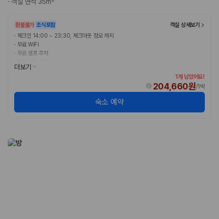
·
객실 면적 35m²
완전자차와 슈퍼자차는 업체별 보장 범위가 다를 수 있습니다. 카모아에서
는 제주 렌트카 가격과 함께 보험 조건을 비교해 여행 스타일에 맞는 보장
수준을 선택할 수 있습니다.
환불불가
조식포함
객실 상세보기
·
체크인 14:00 ~ 23:30, 체크아웃 정오 까지
3. 제주공항 접근성과 셔틀 조건을 함께 확인하세요
·
무료 WiFi
·
무료 셀프 주차
제주 렌트카는 차량 인수 위치와 셔틀 편의성에 따라 실제 이용 만족도가
·
무료 아침 식사
더보기
달라집니다. 공항에서 렌트카 사무실까지의 이동 조건을 가격과 함께 비교
1개 남았어요!
하는 것이 좋습니다.
204,660원
/
1박
제주도 렌트카 차종별 가격비교
숙소 예약
경차·소형차
혼자 또는 2인 여행에 적합하며 제주 렌트카 최저가를 찾는 사용자
가 가장 먼저 비교하는 차종입니다.
준중형·중형차
커플·친구 여행에서 많이 선택되며 가격과 승차감의 균형이 좋은 차
종입니다.
SUV
가족 여행, 짐이 많은 여행, 장거리 이동에 적합하며 보험 조건과 차
량 연식을 함께 비교하는 것이 좋습니다.
승합차·대형차
단체 여행이나 4인 이상 가족 여행에 적합하며 인원수, 짐 공간, 보