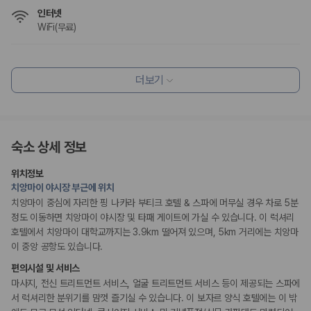
인터넷
WiFi(무료)
식사 및 음료
레스토랑
더보기
커피숍/카페
바비큐 시설
조식가능(유료)
편의시설
숙소 상세 정보
기념품 가게
테라스
위치정보
엘리베이터
치앙마이 야시장 부근에 위치
도서관
루프탑
치앙마이 중심에 자리한 핑 나카라 부티크 호텔 & 스파에 머무실 경우 차로 5분
정원
정도 이동하면 치앙마이 야시장 및 타패 게이트에 가실 수 있습니다. 이 럭셔리
호텔에서 치앙마이 대학교까지는 3.9km 떨어져 있으며, 5km 거리에는 치앙마
리셉션 서비스
이 중앙 공항도 있습니다.
드라이클리닝/세탁서비스
편의시설 및 서비스
콘시어지 서비스
프런트데스크 24시간 운영
마사지, 전신 트리트먼트 서비스, 얼굴 트리트먼트 서비스 등이 제공되는 스파에
짐 보관 서비스
서 럭셔리한 분위기를 맘껏 즐기실 수 있습니다. 이 보자르 양식 호텔에는 이 밖
간편 체크인/체크아웃