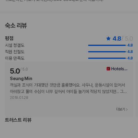
부가 정보
추가 안내사항
차량 필요함
숙소 리뷰
기타 선택사항
4.8
/ 5.0
평점
뷔페아침 식사 요금: 성인 THB 3200, 어린이 THB 890(대략적인 금액)
공항 셔틀 요금: 차량 1대당 THB 1050(편도, 정원 2명)
시설 청결도
4.8
간이 침대 이용 요금: 1박 기준, THB 3000.0
직원 친절도
4.8
위 목록에 명시되지 않은 다른 항목이 있을 수 있습니다. 요금 및 보증금은 세전
이용 만족도
4.8
금액일 수 있으며 변경될 수 있습니다.
5.0
/
5.0
현장 결제 유형 및 수단
Seung Min
Visa
객실과 조식이 기대했던 것만큼 훌륭했어요. 사우나, 운동시설이 없어서 
직불카드 결제 불가
아쉬웠고 풀의 수심이 너무 깊어서 아이들 놀기에 적당치 않았지만.. 그
…
현금 결제 불가
2019.01.28
American Express
JCB International
더보기
Mastercard
트러스트 리뷰
반려동물
장애인 안내 동물 동반 불가
반려동물 동반 불가