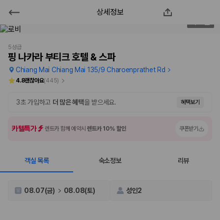
상세정보
핑 나카라 부티크 호텔 & 스파
2
/
72
2000만 이용고객이 선택한 제주 렌트카 가격비교 플랫폼
5성급
핑 나카라 부티크 호텔 & 스파
Chiang Mai Chiang Mai 135/9 Charoenprathet Rd
4.8
괜찮아요
(
445
)
3초 가입하고
더 많은 혜택
을 받으세요.
혜택보기
카텔특가
렌트카 함께 예약시
렌트카 10% 할인
쿠폰받기
객실 목록
숙소정보
리뷰
제주렌트카 가격비교는 카모아에서 한 번에
제주도 렌트카는 업체마다 차량 가격, 보험 조건, 면책금, 보상 한도, 인수
08.07(금)
08.08(토)
성인2
장소, 취소 규정이 다릅니다. 카모아는 여러 제주 렌트카 업체의 조건을 한
화면에서 비교해 사용자가 자신의 일정과 예산에 맞는 차량을 선택할 수 있
도록 돕습니다.