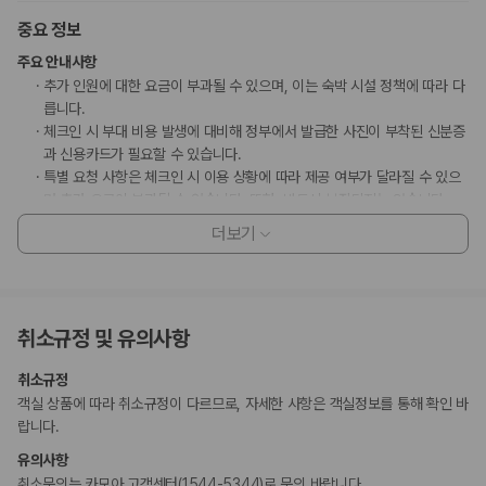
중요 정보
주요 안내사항
추가 인원에 대한 요금이 부과될 수 있으며, 이는 숙박 시설 정책에 따라 다
릅니다.
체크인 시 부대 비용 발생에 대비해 정부에서 발급한 사진이 부착된 신분증
과 신용카드가 필요할 수 있습니다.
특별 요청 사항은 체크인 시 이용 상황에 따라 제공 여부가 달라질 수 있으
며 추가 요금이 부과될 수 있습니다. 또한, 반드시 보장되지는 않습니다.
이 숙박 시설에서는 신용카드로 결제하실 수 있습니다. 현금은 받지 않습니
더보기
다.
이 숙박 시설은 안전을 위해 소화기 등을 갖추고 있습니다.
이 숙박 시설에는 어린이에게 적합하지 않을 수 있는 발코니, 파티오, 테라
스와 같은 야외 공간이 있습니다. 이 부분이 염려되시면 도착 전에 숙박 시
취소규정 및 유의사항
설에 연락하여 적합한 객실을 이용할 수 있는지 확인하시기 바랍니다.
만 3 세 이하 아동 1명은 부모 또는 보호자와 같은 객실에서 침구를 추가하
취소규정
지 않고 이용할 경우 무료로 숙박할 수 있습니다.
객실 상품에 따라 취소규정이 다르므로, 자세한 사항은 객실정보를 통해 확인 바
이 숙박 시설은 장애인 안내 동물을 비롯한 모든 반려동물의 출입을 금지하
랍니다.
고 있습니다.
이 숙박 시설까지 오고 가실 때 자동차가 필요합니다.
유의사항
취소문의는 카모아 고객센터(1544-5344)로 문의 바랍니다.