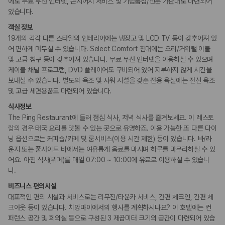
에도 무료 무선 인터넷, 콘시어지 서비스 및 기념품점/신문 가판대도 마련되어
포터/벨보이
리무진 또는 타운카 서비스 이용가능
있습니다.
다국어 구사 가능 직원
객실 정보
19개의 각각 다른 스타일의 인테리어에는 냉장고 및 LCD TV 등이 갖추어져 있
웰빙 및 피트니스
어 편하게 머무실 수 있습니다. Select Comfort 침대에는 오리/거위털 이불
사우나/스파
및 고급 침구 등이 갖추어져 있습니다. 무료 무선 인터넷을 이용하실 수 있으며
케이블 채널 프로그램, DVD 플레이어도 구비되어 있어 지루하지 않게 시간을
액티비티
보내실 수 있습니다. 별도의 욕조 및 샤워 시설을 갖춘 전용 욕실에는 전신 욕조
골프시설
및 고급 세면용품도 마련되어 있습니다.
자전거 대여
식사정보
The Ping Restaurant에 들러 점심 식사, 저녁 식사를 즐겨보세요. 이 레스토
비즈니스
랑의 경우 태국 요리를 맛볼 수 있는 곳으로 유명하죠. 이용 가능한 또 다른 다이
회의공간
닝 옵션으로는 커피숍/카페 및 룸서비스(이용 시간 제한) 등이 있습니다. 바/라
운지 또는 풀사이드 바에서는 여유롭게 음료를 마시며 하루를 마무리하실 수 있
장애인 편의시설
어요. 아침 식사(뷔페)를 매일 07:00 ~ 10:00에 유료로 이용하실 수 있습니
휠체어로 이용 가능
다.
비즈니스 편의시설
흡연 시설
대표적인 편의 시설과 서비스로는 리무진/타운카 서비스, 간편 체크인, 간편 체
지정 흡연 구역
크아웃 등이 있습니다. 치앙마이에서의 행사를 계획하시나요? 이 호텔에는 컨
퍼런스 공간 및 회의실 등으로 구성된 3 제곱미터 크기의 공간이 마련되어 있습