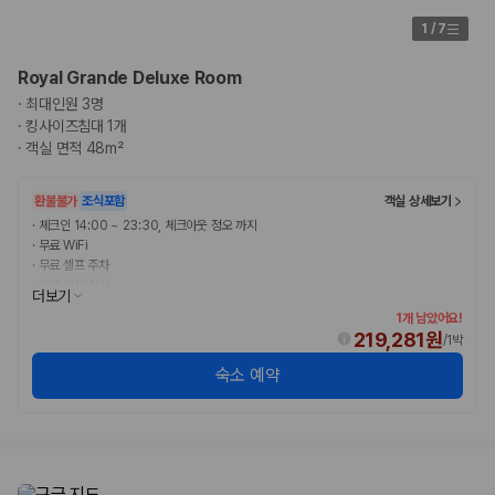
험 조건을 함께 확인해야 합니다.
1
/
7
제주렌트카 보험까지 비교해야 진짜 가격비교입
Royal Grande Deluxe Room
니다
·
최대인원 3명
·
킹사이즈침대 1개
동일한 차량이라도 보험 조건에 따라 실제 부담 금액이 달라질 수 있습니
·
객실 면적 48m²
다. 카모아는 제주 렌트카 가격뿐 아니라 일반자차, 완전자차, 슈퍼자차 조
건을 함께 확인할 수 있도록 돕습니다.
환불불가
조식포함
객실 상세보기
일반자차:
사고 발생 시 일정 금액의 면책금이 발생할 수 있습니다.
·
체크인 14:00 ~ 23:30, 체크아웃 정오 까지
완전자차:
보상 한도 내에서 면책금 부담이 줄어드는 보험 조건입니
·
무료 WiFi
다.
·
무료 셀프 주차
슈퍼자차:
더 높은 보장 조건을 원하는 사용자에게 적합합니다.
·
무료 아침 식사
더보기
1개 남았어요!
2000만 고객이 선택한 렌트카 가격비교 플랫폼
219,281원
/
1박
숙소 예약
카모아는 제주렌트카부터 국내·해외 렌트카까지 비교할 수 있는 렌트카 가
격비교 플랫폼입니다.
누적 이용 고객수
20,871,562
명
사용자 리뷰