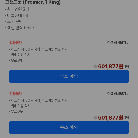
그랜드룸 (Premier, 1 King)
·
최대인원 3명
·
더블침대 1개
·
도시 전망
·
객실 면적 65m²
환불불가
객실 상세보기
·
체크인 14:00 ~ 자정, 체크아웃 정오 까지
·
뷔페 아침 식사
·
무료 WiFi
601,877원
/
1박
숙소 예약
환불불가
객실 상세보기
·
체크인 14:00 ~ 자정, 체크아웃 정오 까지
·
뷔페 아침 식사
·
무료 WiFi
601,877원
/
1박
숙소 예약