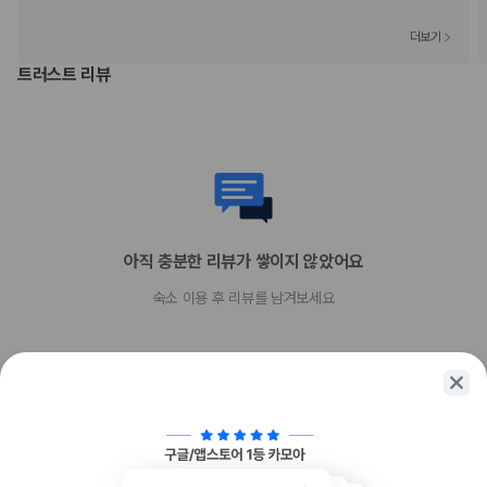
셀프 주차 요금: 1일 기준 CNY 240
간이 침대 이용 요금: 1박 기준, CNY 575.0
더보기
위 목록에 명시되지 않은 다른 항목이 있을 수 있습니다. 요금 및 보증금은 세전
트러스트 리뷰
금액일 수 있으며 변경될 수 있습니다.
현장 결제 유형 및 수단
Visa
Diners Club
직불카드
현금
American Express
JCB International
아직 충분한 리뷰가 쌓이지 않았어요
Mastercard
숙소 이용 후 리뷰를 남겨보세요
UnionPay
반려동물
장애인 안내 동물 동반 불가
반려동물 동반 불가
함께 가는 친구에게 정보를 공유해보세요