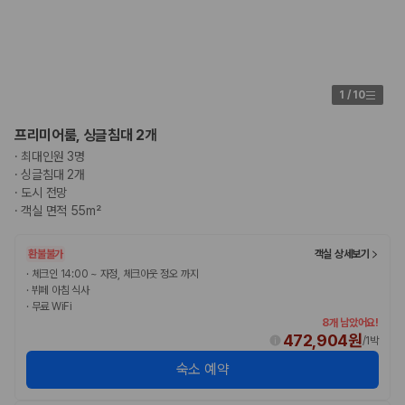
1
/
10
프리미어룸, 싱글침대 2개
·
최대인원 3명
·
싱글침대 2개
·
도시 전망
·
객실 면적 55m²
환불불가
객실 상세보기
·
체크인 14:00 ~ 자정, 체크아웃 정오 까지
·
뷔페 아침 식사
·
무료 WiFi
8개 남았어요!
472,904원
/
1박
숙소 예약