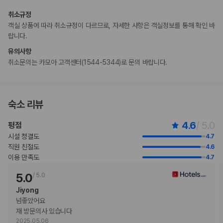
고객 정책과 문화적 기준이나 규범은 국가 및 숙박 시설에 따라 다를 수 있
취소규정
습니다. 명시된 정책은 숙박 시설에서 제공했습니다.
객실 상품에 따라 취소규정이 다르므로, 자세한 사항은 객실정보를 통해 확인 바
만 11세 이하 고객에게는 명시된 어린이 아침 식사 요금이 적용됩니다.
랍니다.
만 11 세 이하 아동은 부모 또는 보호자와 같은 객실에서 침구를 추가하지
않고 이용할 경우 무료로 숙박할 수 있습니다.
유의사항
등록된 고객만 객실에 허용됩니다.
취소문의는 카모아 고객센터(1544-5344)로 문의 바랍니다.
일부 시설의 경우 출입이 제한될 수 있습니다. 자세한 내용은 예약 확인 메
일에 나와 있는 연락처 정보로 해당 숙박 시설에 직접 문의하실 수 있습니
다.
이 숙박 시설은 장애인 안내 동물을 비롯한 모든 반려동물의 출입을 금지하
숙소 리뷰
고 있습니다.
주차 시 높이 제한이 적용됩니다.
4.6
/ 5.0
평점
비대면 체크아웃 서비스를 이용하실 수 있습니다.
시설 청결도
4.7
직원 친절도
4.6
부가 정보
이용 만족도
4.7
추가 안내사항
5.0
/
5.0
주차 높이 제한 적용
Jiyong
기타 선택사항
넘좋았어요

뷔페 아침 식사 요금: 1인당 CNY 276 ~ 276(대략적인 금액)
재 방문의사 있습니다
공항 셔틀 요금: 차량 1대당 CNY 990
2025.05.06