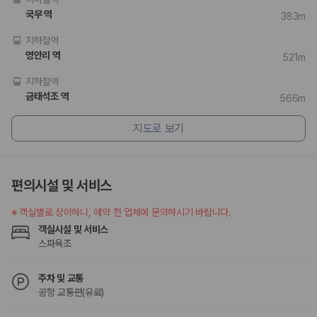
국무 역
383m
지하철역
영안리 역
521m
지하철역
금태석조 역
566m
지도로 보기
편의시설 및 서비스
※
객실별로 상이하니, 예약 전 업체에 문의하시기 바랍니다.
객실시설 및 서비스
스파욕조
주차 및 교통
공항 교통편(유료)