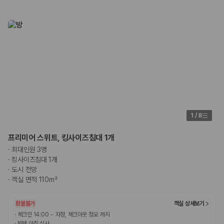
1
/
8
프리미어 스위트, 킹사이즈침대 1개
·
최대인원 3명
·
킹사이즈침대 1개
·
도시 전망
·
객실 면적 110m²
환불불가
객실 상세보기
·
체크인 14:00 ~ 자정, 체크아웃 정오 까지
·
뷔페 아침 식사