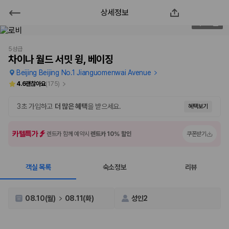
상세정보
차이나 월드 서밋 윙, 베이징
2
/
122
2000만 이용고객이 선택한 제주 렌트카 가격비교 플랫폼
5성급
차이나 월드 서밋 윙, 베이징
Beijing Beijing No.1 Jianguomenwai Avenue
4.6
괜찮아요
(
175
)
3초 가입하고
더 많은 혜택
을 받으세요.
혜택보기
카텔특가
렌트카 함께 예약시
렌트카 10% 할인
쿠폰받기
객실 목록
숙소정보
리뷰
제주렌트카 가격비교는 카모아에서 한 번에
제주도 렌트카는 업체마다 차량 가격, 보험 조건, 면책금, 보상 한도, 인수
08.10(월)
08.11(화)
성인2
장소, 취소 규정이 다릅니다. 카모아는 여러 제주 렌트카 업체의 조건을 한
화면에서 비교해 사용자가 자신의 일정과 예산에 맞는 차량을 선택할 수 있
도록 돕습니다.