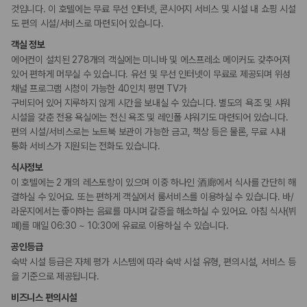
피트니스/헬스시설
것입니다. 이 호텔에는 무료 무선 인터넷, 콘시어지 서비스 및 시설 내 쇼핑 시설
사우나/스파
도 편의 시설/서비스로 마련되어 있습니다.
객실 정보
액티비티
에어컨이 설치된 278개의 객실에는 미니바 및 에스프레소 메이커도 갖추어져
수영장
있어 편하게 머무실 수 있습니다. 유선 및 무선 인터넷이 무료로 제공되며 위성
채널 프로그램 시청이 가능한 40인치 평면 TV가
비즈니스
구비되어 있어 지루하지 않게 시간을 보내실 수 있습니다. 별도의 욕조 및 샤워
회의공간
시설을 갖춘 전용 욕실에는 전신 욕조 및 레인폴 샤워기도 마련되어 있습니다.
연회장
편의 시설/서비스로는 노트북 보관이 가능한 금고, 책상 등은 물론, 무료 시내
비즈니스 센터
통화 서비스가 지원되는 전화도 있습니다.
장애인 편의시설
식사정보
점자 표시
이 호텔에는 2 개의 레스토랑이 있으며 이중 하나인 酒廊에서 식사를 간단히 해
휠체어로 이용 가능
결하실 수 있어요. 또는 편하게 객실에서 룸서비스를 이용하실 수 있습니다. 바/
라운지에서는 좋아하는 음료를 마시며 갈증을 해소하실 수 있어요. 아침 식사(뷔
흡연 시설
페)를 매일 06:30 ~ 10:30에 유료로 이용하실 수 있습니다.
지정 흡연 구역
공인등급
숙박 시설 등급은 자체 평가 시스템에 따라 숙박 시설 유형, 편의시설, 서비스 등
을 기준으로 제공됩니다.
비즈니스 편의시설