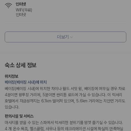
인터넷
WiFi(무료)
인터넷
식사 및 음료
조식가능(유료)
더보기
레스토랑
편의시설
ATM/은행업무
숙소 상세 정보
엘리베이터
정원
위치정보
베이징(베이징 시내)에 위치
리셉션 서비스
베이징(베이징 시내)에 위치한 차이나 월드 서밋 윙, 베이징에 머무실 경우 차로
간편 체크인/체크아웃
드라이클리닝/세탁서비스
4분이면 왕푸징 거리에, 5분이면 싼리툰 로드에 가실 수 있습니다. 이 럭셔리
콘시어지 서비스
호텔에서 자금성까지는 6.1km 떨어져 있으며, 5.6km 거리에는 치안먼 거리도
포터/벨보이
있습니다.
짐 보관 서비스
다국어 구사 가능 직원
편의시설 및 서비스
마사지를 받을 수 있는 스파에서 럭셔리한 분위기를 맘껏 즐기실 수 있습니다.
웰빙 및 피트니스
4 개 온수 욕조, 헬스클럽, 사우나 등의 레크리에이션 시설에 확실히 만족하실