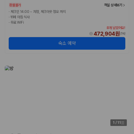
환불불가
객실 상세보기
·
체크인 14:00 ~ 자정, 체크아웃 정오 까지
·
뷔페 아침 식사
·
무료 WiFi
8개 남았어요!
472,904원
/
1박
숙소 예약
1
/
11