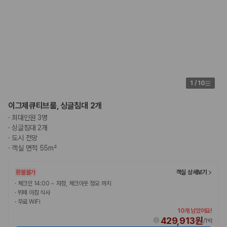
험 조건을 함께 확인해야 합니다.
제주렌트카 보험까지 비교해야 진짜 가격비교입
니다
동일한 차량이라도 보험 조건에 따라 실제 부담 금액이 달라질 수 있습니
다. 카모아는 제주 렌트카 가격뿐 아니라 일반자차, 완전자차, 슈퍼자차 조
1
/
10
건을 함께 확인할 수 있도록 돕습니다.
일반자차:
사고 발생 시 일정 금액의 면책금이 발생할 수 있습니다.
이그제큐티브룸, 싱글침대 2개
완전자차:
보상 한도 내에서 면책금 부담이 줄어드는 보험 조건입니
·
최대인원 3명
다.
·
싱글침대 2개
슈퍼자차:
더 높은 보장 조건을 원하는 사용자에게 적합합니다.
·
도시 전망
·
객실 면적 55m²
2000만 고객이 선택한 렌트카 가격비교 플랫폼
환불불가
객실 상세보기
카모아는 제주렌트카부터 국내·해외 렌트카까지 비교할 수 있는 렌트카 가
·
체크인 14:00 ~ 자정, 체크아웃 정오 까지
격비교 플랫폼입니다.
·
뷔페 아침 식사
·
무료 WiFi
누적 이용 고객수
10개 남았어요!
20,871,562
명
429,913원
/
1박
사용자 리뷰