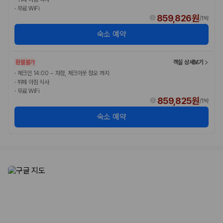
·
무료 WiFi
859,826원
/
1박
숙소 예약
환불불가
객실 상세보기
·
체크인 14:00 ~ 자정, 체크아웃 정오 까지
·
뷔페 아침 식사
·
무료 WiFi
859,825원
/
1박
숙소 예약