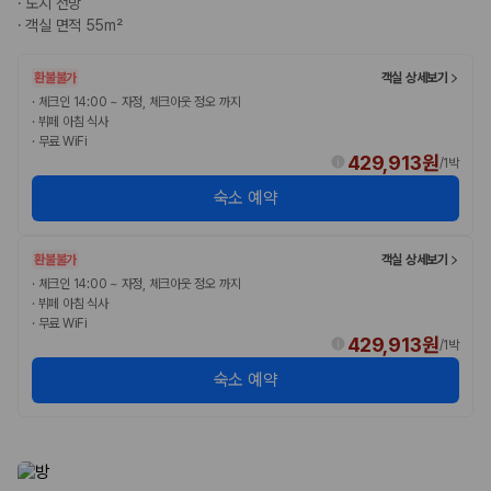
·
도시 전망
완전자차와 슈퍼자차는 업체별 보장 범위가 다를 수 있습니다. 카모아에서
·
객실 면적 55m²
는 제주 렌트카 가격과 함께 보험 조건을 비교해 여행 스타일에 맞는 보장
수준을 선택할 수 있습니다.
환불불가
객실 상세보기
3. 제주공항 접근성과 셔틀 조건을 함께 확인하세요
·
체크인 14:00 ~ 자정, 체크아웃 정오 까지
·
뷔페 아침 식사
제주 렌트카는 차량 인수 위치와 셔틀 편의성에 따라 실제 이용 만족도가
·
무료 WiFi
달라집니다. 공항에서 렌트카 사무실까지의 이동 조건을 가격과 함께 비교
429,913원
/
1박
하는 것이 좋습니다.
숙소 예약
제주도 렌트카 차종별 가격비교
환불불가
객실 상세보기
경차·소형차
·
체크인 14:00 ~ 자정, 체크아웃 정오 까지
혼자 또는 2인 여행에 적합하며 제주 렌트카 최저가를 찾는 사용자
·
뷔페 아침 식사
가 가장 먼저 비교하는 차종입니다.
·
무료 WiFi
준중형·중형차
429,913원
/
1박
커플·친구 여행에서 많이 선택되며 가격과 승차감의 균형이 좋은 차
숙소 예약
종입니다.
SUV
가족 여행, 짐이 많은 여행, 장거리 이동에 적합하며 보험 조건과 차
량 연식을 함께 비교하는 것이 좋습니다.
승합차·대형차
단체 여행이나 4인 이상 가족 여행에 적합하며 인원수, 짐 공간, 보