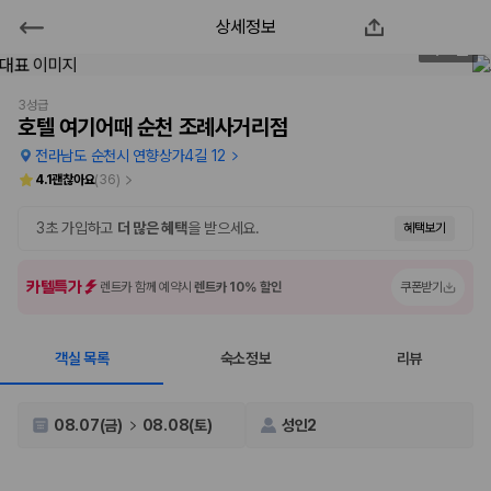
상세정보
호텔 여기어때 순천 조례사거리점
2
/
59
2000만 이용고객이 선택한 제주 렌트카 가격비교 플랫폼
3성급
호텔 여기어때 순천 조례사거리점
전라남도 순천시 연향상가4길 12
4.1
괜찮아요
(
36
)
3초 가입하고
더 많은 혜택
을 받으세요.
혜택보기
카텔특가
렌트카 함께 예약시
렌트카 10% 할인
쿠폰받기
객실 목록
숙소정보
리뷰
제주렌트카 가격비교는 카모아에서 한 번에
제주도 렌트카는 업체마다 차량 가격, 보험 조건, 면책금, 보상 한도, 인수
08.07(금)
08.08(토)
성인2
장소, 취소 규정이 다릅니다. 카모아는 여러 제주 렌트카 업체의 조건을 한
화면에서 비교해 사용자가 자신의 일정과 예산에 맞는 차량을 선택할 수 있
도록 돕습니다.