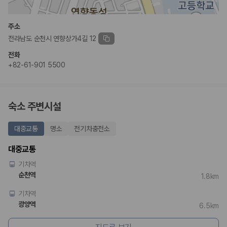
완전자차와 슈퍼자차는 업체별 보장 범위가 다를 수 있습니다. 카모아에서
는 제주 렌트카 가격과 함께 보험 조건을 비교해 여행 스타일에 맞는 보장
수준을 선택할 수 있습니다.
주소
전라남도 순천시 연향상가4길 12
3. 제주공항 접근성과 셔틀 조건을 함께 확인하세요
전화
제주 렌트카는 차량 인수 위치와 셔틀 편의성에 따라 실제 이용 만족도가
+82-61-901 5500
달라집니다. 공항에서 렌트카 사무실까지의 이동 조건을 가격과 함께 비교
하는 것이 좋습니다.
제주도 렌트카 차종별 가격비교
숙소 주변시설
경차·소형차
대중교통
명소
전기차충전소
혼자 또는 2인 여행에 적합하며 제주 렌트카 최저가를 찾는 사용자
가 가장 먼저 비교하는 차종입니다.
대중교통
준중형·중형차
기차역
커플·친구 여행에서 많이 선택되며 가격과 승차감의 균형이 좋은 차
종입니다.
순천역
1.8km
SUV
기차역
가족 여행, 짐이 많은 여행, 장거리 이동에 적합하며 보험 조건과 차
량 연식을 함께 비교하는 것이 좋습니다.
광양역
6.5km
승합차·대형차
단체 여행이나 4인 이상 가족 여행에 적합하며 인원수, 짐 공간, 보