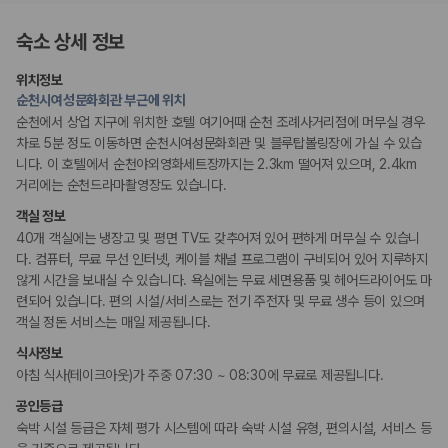
175,206
건
예약 가능 차량
숙소 상세 정보
67,123
대
전국 렌트카 지점
위치정보
1,829
개
순천시여성문화회관 부근에 위치
순천에서 상업 지구에 위치한 호텔 여기어때 순천 조례사거리점에 머무실 경우
제주렌트카 가격비교 자주 묻는 질문
차로 5분 정도 이동하면 순천시여성문화회관 및 블루탑볼링장에 가실 수 있습
니다. 이 호텔에서 순천야외영화세트장까지는 2.3km 떨어져 있으며, 2.4km
Q. 제주렌트카 가격비교는 카모아에서 어떻게 하나요?
거리에는 순천드라마촬영장도 있습니다.
A. 대여일, 반납일, 인수 지역을 선택하면 제주도 렌트카 업체별 가격, 차종,
보험 조건, 예약 가능 차량을 한 번에 비교할 수 있습니다.
객실 정보
Q. 제주 렌트카 최저가는 무엇을 기준으로 비교해야 하나요?
40개 객실에는 냉장고 및 평면 TV도 갖추어져 있어 편하게 머무실 수 있습니
Q. 제주공항 근처 렌트카도 비교할 수 있나요?
다. 컴퓨터, 무료 무선 인터넷, 케이블 채널 프로그램이 구비되어 있어 지루하지
Q. 제주 렌트카 가격비교 시 보험도 함께 비교할 수 있나요?
않게 시간을 보내실 수 있습니다. 욕실에는 무료 세면용품 및 헤어드라이어도 마
Q. 가족 여행에는 어떤 제주 렌트카를 비교해야 하나요?
련되어 있습니다. 편의 시설/서비스로는 전기 주전자 및 무료 생수 등이 있으며
객실 정돈 서비스는 매일 제공됩니다.
제주렌트카 가격비교 주요 링크
식사정보
제주도 렌트카 실시간 최저가 가격비교
아침 식사(테이크아웃)가 주중 07:30 ~ 08:30에 무료로 제공됩니다.
제주 렌트카 예약
공인등급
국내 렌트카 가격비교
숙박 시설 등급은 자체 평가 시스템에 따라 숙박 시설 유형, 편의시설, 서비스 등
해외 렌트카 가격비교