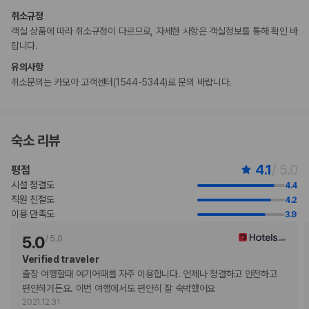
습니다. 명시된 정책은 숙박 시설에서 제공했습니다.
취소규정
비대면 체크인, 비대면 체크아웃 서비스를 이용하실 수 있습니다.
객실 상품에 따라 취소규정이 다르므로, 자세한 사항은 객실정보를 통해 확인 바
랍니다.
부가 정보
유의사항
추가 안내사항
취소문의는 카모아 고객센터(1544-5344)로 문의 바랍니다.
현장 결제 유형 및 수단
Visa
직불카드 결제 불가
숙소 리뷰
현금 결제 불가
Mastercard
4.1
/ 5.0
평점
반려동물
시설 청결도
4.4
반려동물 동반 불가
직원 친절도
4.2
이용 만족도
3.9
5.0
/
5.0
Verified traveler
출장 여행할때 여기어때를 자주 이용합니다. 언제나 청결하고 안전하고 
편안하거든요. 이번 여행에서도 편안히 잘 숙박했어요
2021.12.31