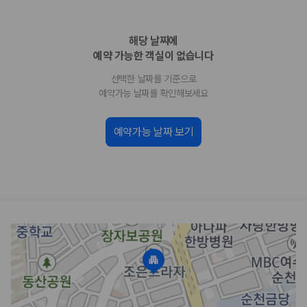
업체별 가격비교:
제주 렌트카 업체별 실시간 예약 가능 차량과 요금
을 비교합니다.
해당 날짜에
차종별 최저가 비교:
경차, 소형, 준중형, 중형, SUV, 승합차 등 여행
인원에 맞는 차종별 가격을 비교합니다.
예약 가능한 객실이 없습니다
보험 조건 비교:
일반자차, 완전자차, 슈퍼자차의 면책금과 보상 한
선택한 날짜를 기준으로
도를 비교합니다.
제주공항 인수 조건 비교:
셔틀 이동, 인수 위치, 반납 편의성을 함께
예약가능 날짜를 확인해보세요
확인합니다.
실시간 예약:
비교 후 원하는 차량을 바로 예약할 수 있습니다.
예약가능 날짜 보기
제주렌트카 실시간 가격비교 바로가기
제주 렌트카를 찾을 때 꼭 비교해야 하는 기준
1. 단순 최저가가 아니라 실제 결제 조건을 비교하세요
제주렌트카 최저가는 차량 기본요금만으로 판단하기 어렵습니다. 보험 포
함 여부, 면책금, 보상 한도, 옵션 비용, 취소 수수료를 함께 확인해야 실제
로 저렴한 차량을 고를 수 있습니다.
2. 보험 조건은 가격만큼 중요합니다