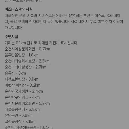
을 기준으로 제공됩니다.
카모아 사이트맵
비즈니스 편의시설
대표적인 편의 시설과 서비스로는 24시간 운영되는 프런트 데스크, 엘리베이
터, 공용 구역의 전자레인지 등이 있습니다. 시설 내에서 무료 셀프 주차 이용이
가능합니다.
주변시설
거리는 0.1km 단위로 최대한 가깝게 표시됩니다.
순천시여성문화회관 - 0.7km
블루탑볼링장 - 1.8km
순천야외영화세트장 - 2.3km
순천드라마촬영장 - 2.7km
흥륜사 - 3km
퍼펙트볼링장 - 3.1km
아랫장 야시장 - 3.2km
순천만국가정원 - 3.4km
순천탁구인의집 - 4km
순천시문화예술회관 - 5.2km
애플볼링센터 - 5.8km
유당공원 - 7.6km
칠성볼링장 - 8.1km
순천만 자연생태공원 - 10.4km