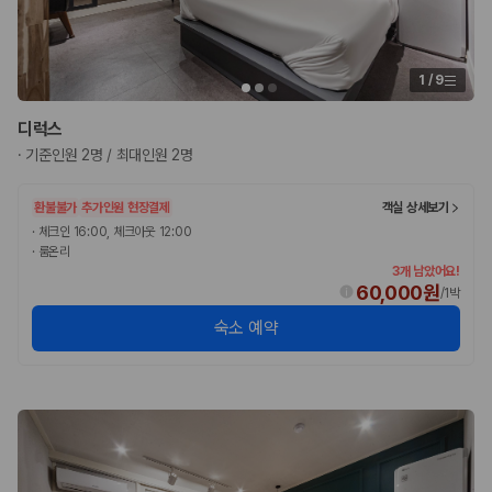
험 조건을 함께 확인해야 합니다.
제주렌트카 보험까지 비교해야 진짜 가격비교입
1
/
9
니다
디럭스
동일한 차량이라도 보험 조건에 따라 실제 부담 금액이 달라질 수 있습니
·
기준인원 2명 / 최대인원 2명
다. 카모아는 제주 렌트카 가격뿐 아니라 일반자차, 완전자차, 슈퍼자차 조
건을 함께 확인할 수 있도록 돕습니다.
환불불가
추가인원 현장결제
객실 상세보기
일반자차:
사고 발생 시 일정 금액의 면책금이 발생할 수 있습니다.
·
체크인 16:00, 체크아웃 12:00
완전자차:
보상 한도 내에서 면책금 부담이 줄어드는 보험 조건입니
·
룸온리
다.
3개 남았어요!
슈퍼자차:
더 높은 보장 조건을 원하는 사용자에게 적합합니다.
60,000원
/
1박
숙소 예약
2000만 고객이 선택한 렌트카 가격비교 플랫폼
카모아는 제주렌트카부터 국내·해외 렌트카까지 비교할 수 있는 렌트카 가
격비교 플랫폼입니다.
누적 이용 고객수
20,871,562
명
사용자 리뷰