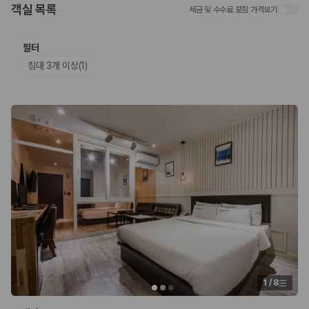
객실 목록
세금 및 수수료 포함 가격보기
업체별 가격비교:
제주 렌트카 업체별 실시간 예약 가능 차량과 요금
을 비교합니다.
차종별 최저가 비교:
경차, 소형, 준중형, 중형, SUV, 승합차 등 여행
필터
인원에 맞는 차종별 가격을 비교합니다.
침대 3개 이상(1)
보험 조건 비교:
일반자차, 완전자차, 슈퍼자차의 면책금과 보상 한
도를 비교합니다.
제주공항 인수 조건 비교:
셔틀 이동, 인수 위치, 반납 편의성을 함께
확인합니다.
실시간 예약:
비교 후 원하는 차량을 바로 예약할 수 있습니다.
제주렌트카 실시간 가격비교 바로가기
제주 렌트카를 찾을 때 꼭 비교해야 하는 기준
1. 단순 최저가가 아니라 실제 결제 조건을 비교하세요
제주렌트카 최저가는 차량 기본요금만으로 판단하기 어렵습니다. 보험 포
함 여부, 면책금, 보상 한도, 옵션 비용, 취소 수수료를 함께 확인해야 실제
로 저렴한 차량을 고를 수 있습니다.
1
/
8
2. 보험 조건은 가격만큼 중요합니다