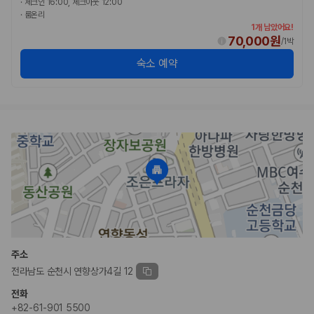
·
체크인 16:00, 체크아웃 12:00
·
룸온리
1개 남았어요!
70,000원
/
1박
숙소 예약
주소
전라남도 순천시 연향상가4길 12
전화
+82-61-901 5500