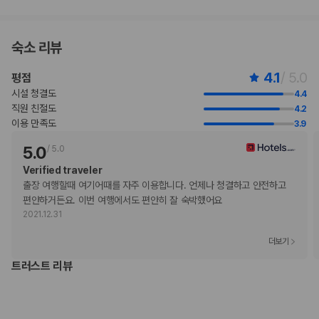
현장 결제 유형 및 수단
Visa
직불카드 결제 불가
숙소 리뷰
현금 결제 불가
Mastercard
4.1
/ 5.0
평점
반려동물
시설 청결도
4.4
반려동물 동반 불가
직원 친절도
4.2
이용 만족도
3.9
5.0
/
5.0
Verified traveler
출장 여행할때 여기어때를 자주 이용합니다. 언제나 청결하고 안전하고 
편안하거든요. 이번 여행에서도 편안히 잘 숙박했어요
2021.12.31
더보기
트러스트 리뷰