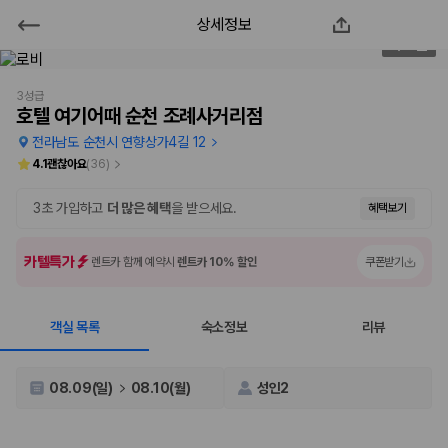
상세정보
호텔 여기어때 순천 조례사거리점
2
/
59
2000만 이용고객이 선택한 제주 렌트카 가격비교 플랫폼
3성급
호텔 여기어때 순천 조례사거리점
전라남도 순천시 연향상가4길 12
4.1
괜찮아요
(
36
)
3초 가입하고
더 많은 혜택
을 받으세요.
혜택보기
카텔특가
렌트카 함께 예약시
렌트카 10% 할인
쿠폰받기
객실 목록
숙소정보
리뷰
제주렌트카 가격비교는 카모아에서 한 번에
제주도 렌트카는 업체마다 차량 가격, 보험 조건, 면책금, 보상 한도, 인수
08.09(일)
08.10(월)
성인2
장소, 취소 규정이 다릅니다. 카모아는 여러 제주 렌트카 업체의 조건을 한
화면에서 비교해 사용자가 자신의 일정과 예산에 맞는 차량을 선택할 수 있
도록 돕습니다.