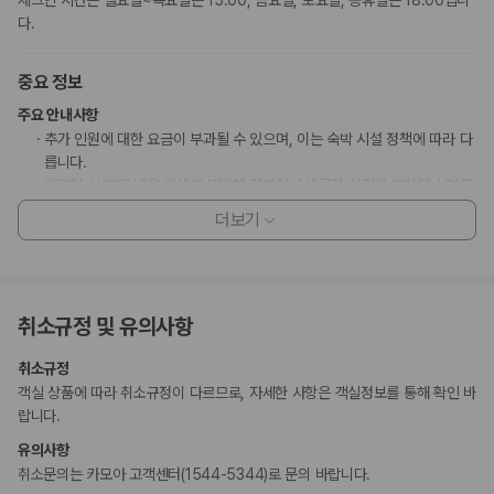
체크인 시간은 일요일~목요일은 15:00, 금요일, 토요일, 공휴일은 18:00입니
다.
중요 정보
주요 안내사항
추가 인원에 대한 요금이 부과될 수 있으며, 이는 숙박 시설 정책에 따라 다
릅니다.
체크인 시 부대 비용 발생에 대비해 정부에서 발급한 사진이 부착된 신분증
과 신용카드, 직불카드 또는 현금으로 보증금이 필요할 수 있습니다.
더보기
특별 요청 사항은 체크인 시 이용 상황에 따라 제공 여부가 달라질 수 있으
며 추가 요금이 부과될 수 있습니다. 또한, 반드시 보장되지는 않습니다.
이 숙박 시설에서는 신용카드로 결제하실 수 있습니다. 현금은 받지 않습니
다.
취소규정 및 유의사항
고객 정책과 문화적 기준이나 규범은 국가 및 숙박 시설에 따라 다를 수 있
습니다. 명시된 정책은 숙박 시설에서 제공했습니다.
취소규정
비대면 체크인, 비대면 체크아웃 서비스를 이용하실 수 있습니다.
객실 상품에 따라 취소규정이 다르므로, 자세한 사항은 객실정보를 통해 확인 바
랍니다.
부가 정보
유의사항
추가 안내사항
취소문의는 카모아 고객센터(1544-5344)로 문의 바랍니다.