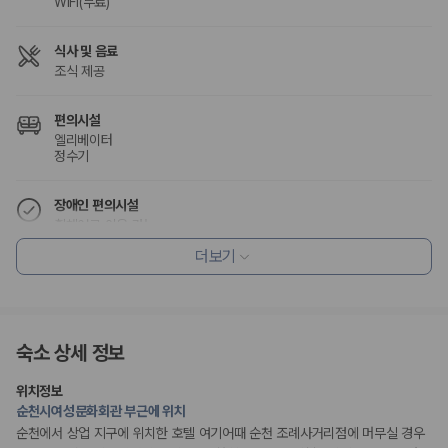
WiFi(무료)
식사 및 음료
조식 제공
편의시설
엘리베이터
정수기
장애인 편의시설
휠체어로 이용 가능
더보기
흡연 시설
금연 숙박 시설
숙소 상세 정보
위치정보
순천시여성문화회관 부근에 위치
순천에서 상업 지구에 위치한 호텔 여기어때 순천 조례사거리점에 머무실 경우