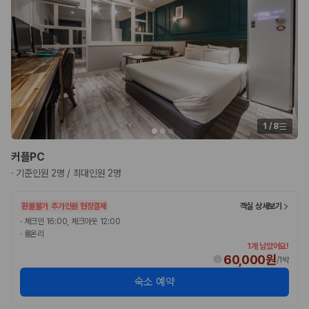
175,206
건
예약 가능 차량
67,123
대
전국 렌트카 지점
1,829
개
제주렌트카 가격비교 자주 묻는 질문
Q. 제주렌트카 가격비교는 카모아에서 어떻게 하나요?
1
/
8
A. 대여일, 반납일, 인수 지역을 선택하면 제주도 렌트카 업체별 가격, 차종,
보험 조건, 예약 가능 차량을 한 번에 비교할 수 있습니다.
커플PC
Q. 제주 렌트카 최저가는 무엇을 기준으로 비교해야 하나요?
Q. 제주공항 근처 렌트카도 비교할 수 있나요?
·
기준인원 2명 / 최대인원 2명
Q. 제주 렌트카 가격비교 시 보험도 함께 비교할 수 있나요?
Q. 가족 여행에는 어떤 제주 렌트카를 비교해야 하나요?
환불불가
추가인원 현장결제
객실 상세보기
·
체크인 16:00, 체크아웃 12:00
제주렌트카 가격비교 주요 링크
·
룸온리
1개 남았어요!
60,000원
제주도 렌트카 실시간 최저가 가격비교
/
1박
제주 렌트카 예약
숙소 예약
국내 렌트카 가격비교
해외 렌트카 가격비교