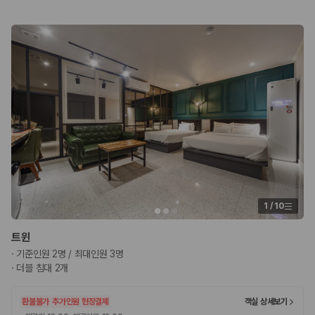
카모아 사이트맵
1
/
10
트윈
·
기준인원 2명 / 최대인원 3명
·
더블 침대 2개
환불불가
추가인원 현장결제
객실 상세보기