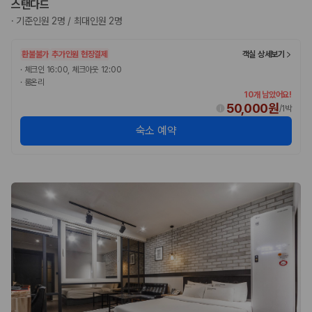
스탠다드
완전자차와 슈퍼자차는 업체별 보장 범위가 다를 수 있습니다. 카모아에서
는 제주 렌트카 가격과 함께 보험 조건을 비교해 여행 스타일에 맞는 보장
·
기준인원 2명 / 최대인원 2명
수준을 선택할 수 있습니다.
환불불가
추가인원 현장결제
객실 상세보기
3. 제주공항 접근성과 셔틀 조건을 함께 확인하세요
·
체크인 16:00, 체크아웃 12:00
·
룸온리
제주 렌트카는 차량 인수 위치와 셔틀 편의성에 따라 실제 이용 만족도가
10개 남았어요!
달라집니다. 공항에서 렌트카 사무실까지의 이동 조건을 가격과 함께 비교
50,000원
/
1박
하는 것이 좋습니다.
숙소 예약
제주도 렌트카 차종별 가격비교
경차·소형차
혼자 또는 2인 여행에 적합하며 제주 렌트카 최저가를 찾는 사용자
가 가장 먼저 비교하는 차종입니다.
준중형·중형차
커플·친구 여행에서 많이 선택되며 가격과 승차감의 균형이 좋은 차
종입니다.
SUV
가족 여행, 짐이 많은 여행, 장거리 이동에 적합하며 보험 조건과 차
량 연식을 함께 비교하는 것이 좋습니다.
승합차·대형차
단체 여행이나 4인 이상 가족 여행에 적합하며 인원수, 짐 공간, 보