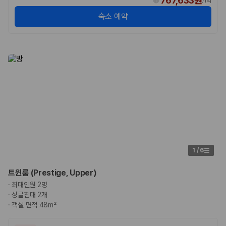
767,633원
/
1박
숙소 예약
1
/
6
트윈룸 (Prestige, Upper)
·
최대인원 2명
·
싱글침대 2개
·
객실 면적 48m²