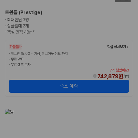
험 조건을 함께 확인해야 합니다.
트윈룸 (Prestige)
제주렌트카 보험까지 비교해야 진짜 가격비교입
·
최대인원 3명
니다
·
싱글침대 2개
·
객실 면적 48m²
동일한 차량이라도 보험 조건에 따라 실제 부담 금액이 달라질 수 있습니
다. 카모아는 제주 렌트카 가격뿐 아니라 일반자차, 완전자차, 슈퍼자차 조
환불불가
객실 상세보기
건을 함께 확인할 수 있도록 돕습니다.
·
체크인 15:00 ~ 자정, 체크아웃 정오 까지
·
무료 WiFi
일반자차:
사고 발생 시 일정 금액의 면책금이 발생할 수 있습니다.
·
무료 셀프 주차
완전자차:
보상 한도 내에서 면책금 부담이 줄어드는 보험 조건입니
7개 남았어요!
다.
742,879원
/
1박
슈퍼자차:
더 높은 보장 조건을 원하는 사용자에게 적합합니다.
숙소 예약
2000만 고객이 선택한 렌트카 가격비교 플랫폼
카모아는 제주렌트카부터 국내·해외 렌트카까지 비교할 수 있는 렌트카 가
격비교 플랫폼입니다.
누적 이용 고객수
20,871,562
명
사용자 리뷰