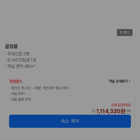
1
/
5
클럽룸
·
최대인원 2명
·
킹사이즈침대 1개
·
객실 면적 48m²
환불불가
객실 상세보기
·
체크인 15:00 ~ 자정, 체크아웃 정오 까지
·
무료 WiFi
·
무료 셀프 주차
6개 남았어요!
1,114,320원
/
1박
숙소 예약