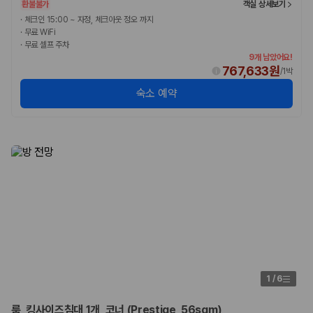
환불불가
객실 상세보기
·
체크인 15:00 ~ 자정, 체크아웃 정오 까지
·
무료 WiFi
·
무료 셀프 주차
9개 남았어요!
767,633원
/
1박
숙소 예약
1
/
6
룸, 킹사이즈침대 1개, 코너 (Prestige, 56sqm)