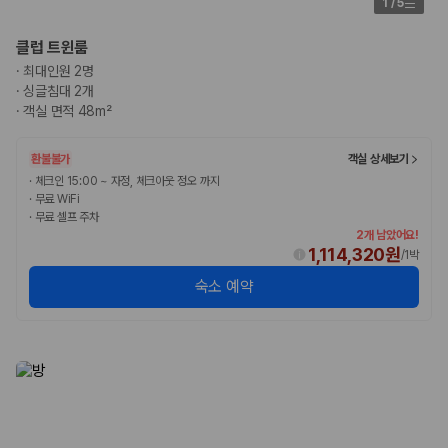
1
/
5
클럽 트윈룸
·
최대인원 2명
·
싱글침대 2개
·
객실 면적 48m²
환불불가
객실 상세보기
·
체크인 15:00 ~ 자정, 체크아웃 정오 까지
·
무료 WiFi
·
무료 셀프 주차
2개 남았어요!
1,114,320원
/
1박
숙소 예약