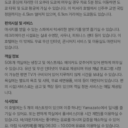
도쿄 중심에 자리한 더 오쿠라 도쿄에 머무실 경우 차로 5분 정도 이동하면 도
쿄 타워 및 도쿄 황궁에 가실 수 있습니다. 이 럭셔리 호텔에서 신주쿠 교엔 국립
웰빙 및 피트니스
정원까지는 4.5km 떨어져 있으며, 6.1km 거리에는 도쿄돔도 있습니다.
피트니스/헬스시설
사우나/스파
편의시설 및 서비스
마사지를 받을 수 있는 스파에서 럭셔리한 분위기를 맘껏 즐기실 수 있습니다.
액티비티
레크리에이션 시설로는 실내 수영장, 사우나, 피트니스 센터 등이 있습니다. 이
수영장
호텔에는 이 밖에도 무료 무선 인터넷, 콘시어지 서비스 및 미용실도 마련되어
있습니다.
비즈니스
객실 정보
컨퍼런스 센터
508개 객실에는 냉장고 및 에스프레소 메이커도 갖추어져 있어 편하게 머무실
회의공간
연회장
수 있습니다. 유선 및 무선 인터넷이 무료로 제공되며 위성 채널 프로그램 시청
비즈니스 센터
이 가능한 평면 TV가 구비되어 있어 지루하지 않게 시간을 보내실 수 있습니다.
욕실에는 별도의 욕조 및 샤워, 무료 세면용품, 비데 등이 마련되어 있습니다. 편
장애인 편의시설
의 시설/서비스로는 금고 및 책상 등이 있으며 객실 정돈 서비스는 매일 제공됩
휠체어로 이용가능한 주차장
니다.
휠체어로 이용 가능
식사정보
이 호텔에는 5 개의 레스토랑이 있으며 이중 하나인 Yamazato에서 일식를 즐
흡연 시설
기실 수 있어요. 또는 편하게 객실에서 룸서비스(이용 시간 제한)를 이용하실 수
지정 흡연 구역
있습니다. 바/라운지에서는 좋아하는 음료를 마시며 갈증을 해소하실 수 있어
요. 아침 식사(뷔페)를 매일 06:30 ~ 10:00에 유료로 이용하실 수 있습니다.