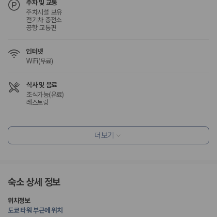
주차 및 교통
주차시설 보유
전기차 충전소
공항 교통편
인터넷
WiFi(무료)
식사 및 음료
조식가능(유료)
레스토랑
편의시설
더보기
엘리베이터
정원
리셉션 서비스
드라이클리닝/세탁서비스
숙소 상세 정보
콘시어지 서비스
포터/벨보이
짐 보관 서비스
위치정보
다국어 구사 가능 직원
도쿄 타워 부근에 위치