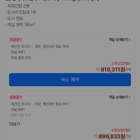
·
최대인원 2명
·
킹사이즈침대 1개
·
도시 전망
·
객실 면적 56m²
환불불가
객실 상세보기
·
체크인 15:00 ~ 자정, 체크아웃 정오 까지
·
무료 WiFi
·
무료 셀프 주차
2개 남았어요!
815,311원
/
1박
숙소 예약
환불불가
객실 상세보기
·
체크인 15:00 ~ 자정, 체크아웃 정오 까지
·
무료 WiFi
·
뷔페 아침 식사
·
무료 셀프 주차
더보기
2개 남았어요!
896,833원
/
1박