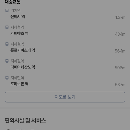
대중교통
기차역
신바시 역
1.3km
지하철역
가미야초 역
434m
지하철역
롯폰기이초메 역
564m
지하철역
다메이케산노 역
596m
지하철역
도라노몬 역
637m
지도로 보기
편의시설 및 서비스