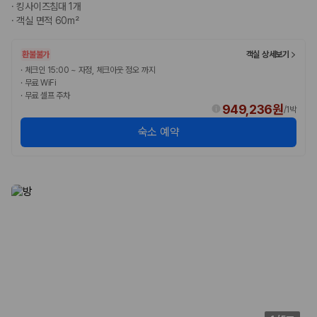
·
킹사이즈침대 1개
·
객실 면적 60m²
환불불가
객실 상세보기
·
체크인 15:00 ~ 자정, 체크아웃 정오 까지
·
무료 WiFi
·
무료 셀프 주차
949,236원
/
1박
숙소 예약