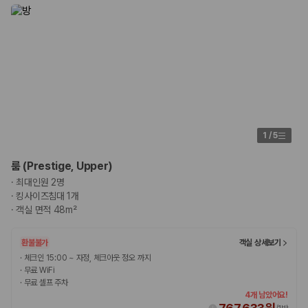
카모아 사이트맵
1
/
5
룸 (Prestige, Upper)
·
최대인원 2명
·
킹사이즈침대 1개
·
객실 면적 48m²
환불불가
객실 상세보기
·
체크인 15:00 ~ 자정, 체크아웃 정오 까지
·
무료 WiFi
·
무료 셀프 주차
4개 남았어요!