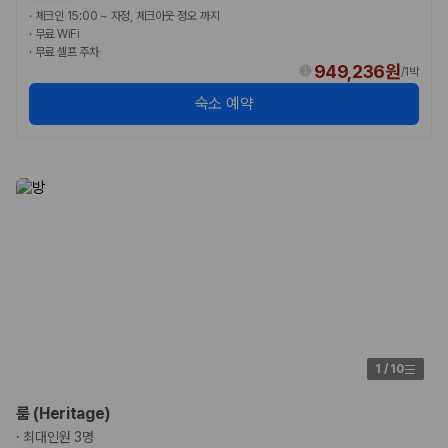
·
체크인 15:00 ~ 자정, 체크아웃 정오 까지
·
무료 WiFi
·
무료 셀프 주차
949,236원
/
1박
숙소 예약
1
/
10
룸 (Heritage)
·
최대인원 3명