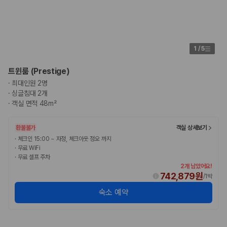
175,206
건
예약 가능 차량
67,123
대
전국 렌트카 지점
1,829
개
1
/
5
제주렌트카 가격비교 자주 묻는 질문
트윈룸 (Prestige)
·
최대인원 2명
Q. 제주렌트카 가격비교는 카모아에서 어떻게 하나요?
·
싱글침대 2개
A. 대여일, 반납일, 인수 지역을 선택하면 제주도 렌트카 업체별 가격, 차종,
·
객실 면적 48m²
보험 조건, 예약 가능 차량을 한 번에 비교할 수 있습니다.
Q. 제주 렌트카 최저가는 무엇을 기준으로 비교해야 하나요?
Q. 제주공항 근처 렌트카도 비교할 수 있나요?
환불불가
객실 상세보기
Q. 제주 렌트카 가격비교 시 보험도 함께 비교할 수 있나요?
·
체크인 15:00 ~ 자정, 체크아웃 정오 까지
Q. 가족 여행에는 어떤 제주 렌트카를 비교해야 하나요?
·
무료 WiFi
·
무료 셀프 주차
제주렌트카 가격비교 주요 링크
2개 남았어요!
742,879원
/
1박
제주도 렌트카 실시간 최저가 가격비교
숙소 예약
제주 렌트카 예약
국내 렌트카 가격비교
해외 렌트카 가격비교