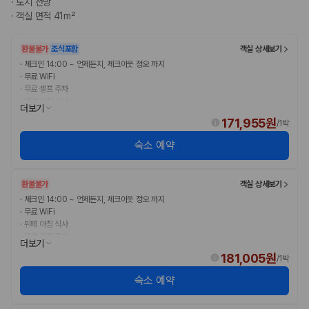
·
도시 전망
완전자차와 슈퍼자차는 업체별 보장 범위가 다를 수 있습니다. 카모아에서
·
객실 면적 41m²
는 제주 렌트카 가격과 함께 보험 조건을 비교해 여행 스타일에 맞는 보장
수준을 선택할 수 있습니다.
환불불가
조식포함
객실 상세보기
3. 제주공항 접근성과 셔틀 조건을 함께 확인하세요
·
체크인 14:00 ~ 언제든지, 체크아웃 정오 까지
·
무료 WiFi
제주 렌트카는 차량 인수 위치와 셔틀 편의성에 따라 실제 이용 만족도가
·
무료 셀프 주차
달라집니다. 공항에서 렌트카 사무실까지의 이동 조건을 가격과 함께 비교
·
무료 아침 식사
더보기
하는 것이 좋습니다.
171,955원
/
1박
제주도 렌트카 차종별 가격비교
숙소 예약
경차·소형차
환불불가
객실 상세보기
혼자 또는 2인 여행에 적합하며 제주 렌트카 최저가를 찾는 사용자
가 가장 먼저 비교하는 차종입니다.
·
체크인 14:00 ~ 언제든지, 체크아웃 정오 까지
준중형·중형차
·
무료 WiFi
·
뷔페 아침 식사
커플·친구 여행에서 많이 선택되며 가격과 승차감의 균형이 좋은 차
·
무료 셀프 주차
종입니다.
더보기
SUV
181,005원
/
1박
가족 여행, 짐이 많은 여행, 장거리 이동에 적합하며 보험 조건과 차
량 연식을 함께 비교하는 것이 좋습니다.
숙소 예약
승합차·대형차
단체 여행이나 4인 이상 가족 여행에 적합하며 인원수, 짐 공간, 보