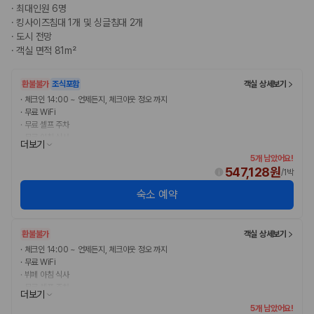
·
최대인원 6명
·
킹사이즈침대 1개 및 싱글침대 2개
·
도시 전망
·
객실 면적 81m²
환불불가
조식포함
객실 상세보기
·
체크인 14:00 ~ 언제든지, 체크아웃 정오 까지
·
무료 WiFi
·
무료 셀프 주차
·
무료 아침 식사
더보기
5개 남았어요!
547,128원
/
1박
숙소 예약
환불불가
객실 상세보기
·
체크인 14:00 ~ 언제든지, 체크아웃 정오 까지
·
무료 WiFi
·
뷔페 아침 식사
·
무료 셀프 주차
더보기
5개 남았어요!