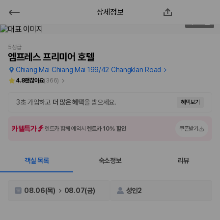
상세정보
엠프레스 프리미어 호텔
1
/
218
2000만 이용고객이 선택한 제주 렌트카 가격비교 플랫폼
5성급
엠프레스 프리미어 호텔
Chiang Mai Chiang Mai 199/42 Changklan Road
4.8
괜찮아요
(
366
)
3초 가입하고
더 많은 혜택
을 받으세요.
혜택보기
카텔특가
렌트카 함께 예약시
렌트카 10% 할인
쿠폰받기
객실 목록
숙소정보
리뷰
제주렌트카 가격비교는 카모아에서 한 번에
제주도 렌트카는 업체마다 차량 가격, 보험 조건, 면책금, 보상 한도, 인수
08.06(목)
08.07(금)
성인2
장소, 취소 규정이 다릅니다. 카모아는 여러 제주 렌트카 업체의 조건을 한
화면에서 비교해 사용자가 자신의 일정과 예산에 맞는 차량을 선택할 수 있
도록 돕습니다.