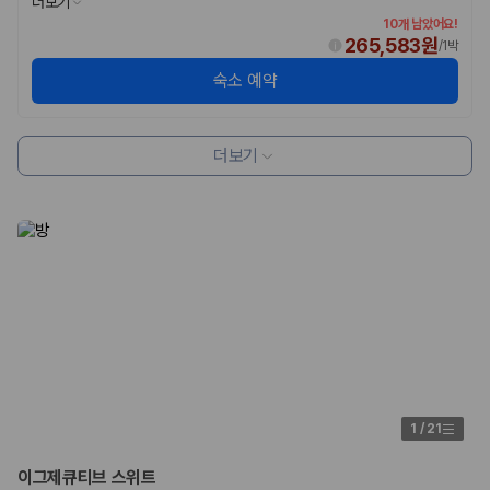
더보기
10개 남았어요!
265,583원
/
1박
숙소 예약
더보기
1
/
21
이그제큐티브 스위트