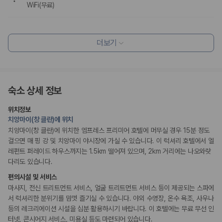
WiFi(무료)
식사 및 음료
조식가능(유료)
더보기
레스토랑
편의시설
테라스
숙소 상세 정보
ATM/은행업무
도서관
PC코너
위치정보
엘리베이터
치앙마이(창 클란)에 위치
치앙마이(창 클란)에 위치한 엠프레스 프리미어 호텔에 머무실 경우 15분 정도
리셉션 서비스
걸으면 매 핑 강 및 치앙마이 야시장에 가실 수 있습니다. 이 럭셔리 호텔에서 엘
콘시어지 서비스
레펀트 퍼레이드 하우스까지는 1.5km 떨어져 있으며, 2km 거리에는 나오와랏
짐 보관 서비스
다리도 있습니다.
드라이클리닝/세탁서비스
포터/벨보이
편의시설 및 서비스
다국어 구사 가능 직원
마사지, 전신 트리트먼트 서비스, 얼굴 트리트먼트 서비스 등이 제공되는 스파에
서 럭셔리한 분위기를 맘껏 즐기실 수 있습니다. 야외 수영장, 온수 욕조, 사우나
웰빙 및 피트니스
등의 레크리에이션 시설을 십분 활용하시기 바랍니다. 이 호텔에는 무료 무선 인
사우나/스파
터넷, 콘시어지 서비스, 미용실 등도 마련되어 있습니다.
피트니스/헬스시설