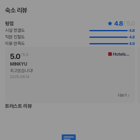
지불 요금
숙소 리뷰
체크인 또는 체크아웃 시 숙박 시설에서 다음 요금을 청구할 수 있습니다(요금에
는 해당 세금이 포함될 수 있음).
4.8
/ 5.0
평점
보증금: THB 1500(1박 기준)
이 숙박 시설에서 제공한 모든 요금 정보가 포함되어 있습니다.
시설 청결도
4.8
직원 친절도
4.8
이용 만족도
4.9
부가 정보
5.0
/
5.0
추가 안내사항
MINKYU
기타 선택사항
최고였습니다! 
뷔페아침 식사 요금: 성인 THB 900, 어린이 THB 450(대략적인 금액)
2025.06.14
공항 셔틀 요금: 1인당 THB 250(편도)
공항 셔틀 요금(어린이 1인 기준): THB 150(편도, 만 12 세 이하)
추가 요금 지불 시 늦은 체크아웃 가능(객실 이용 상황에 따라 다름)
더보기
간이 침대 이용 요금: 1일 기준, THB 1500.0
위 목록에 명시되지 않은 다른 항목이 있을 수 있습니다. 요금 및 보증금은 세전
트러스트 리뷰
금액일 수 있으며 변경될 수 있습니다.
현장 결제 유형 및 수단
Visa
직불카드