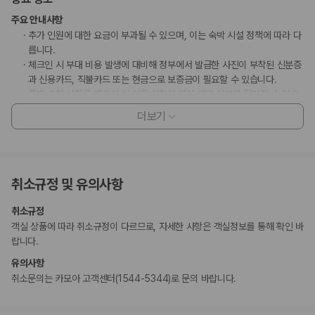
주요 안내사항
추가 인원에 대한 요금이 부과될 수 있으며, 이는 숙박 시설 정책에 따라 다
릅니다.
체크인 시 부대 비용 발생에 대비해 정부에서 발급한 사진이 부착된 신분증
과 신용카드, 직불카드 또는 현금으로 보증금이 필요할 수 있습니다.
특별 요청 사항은 체크인 시 이용 상황에 따라 제공 여부가 달라질 수 있으
며 추가 요금이 부과될 수 있습니다. 또한, 반드시 보장되지는 않습니다.
더보기
이 숙박 시설에서 사용 가능한 결제 수단은 신용카드, 직불카드, 현금입니
다.
현금 없이 결제 옵션을 이용하실 수 있습니다.
이 숙박 시설은 안전을 위해 일산화탄소 감지기, 소화기, 연기 감지기, 보안
취소규정 및 유의사항
시스템, 구급상자, 방범창, 야외 조명 등을 갖추고 있습니다.
고객 정책과 문화적 기준이나 규범은 국가 및 숙박 시설에 따라 다를 수 있
취소규정
습니다. 명시된 정책은 숙박 시설에서 제공했습니다.
객실 상품에 따라 취소규정이 다르므로, 자세한 사항은 객실정보를 통해 확인 바
수영장 이용 시간은 08:00 ~ 20:00입니다.
랍니다.
등록된 고객만 객실에 허용됩니다.
이용 상황에 따라 객실 연결이 가능하며, 예약 확인 메일에 나와 있는 번호
유의사항
로 숙박 시설에 직접 연락하여 요청하실 수 있습니다.
취소문의는 카모아 고객센터(1544-5344)로 문의 바랍니다.
고객의 안전을 위해 모든 거래 시 현금 없이 결제 가능 등의 조치를 시행 중
입니다.