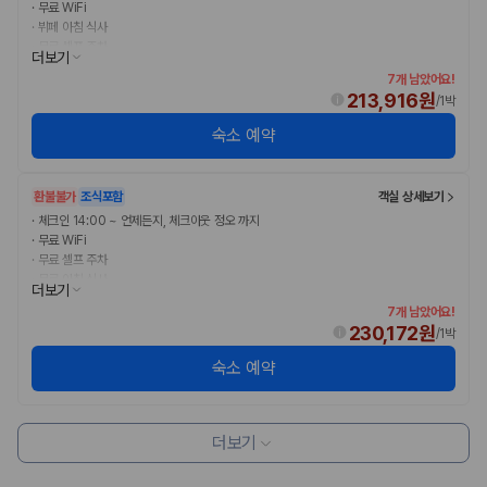
카모아 사이트맵
·
무료 WiFi
·
뷔페 아침 식사
·
무료 셀프 주차
더보기
7개 남았어요!
213,916원
/
1박
숙소 예약
환불불가
조식포함
객실 상세보기
·
체크인 14:00 ~ 언제든지, 체크아웃 정오 까지
·
무료 WiFi
·
무료 셀프 주차
·
무료 아침 식사
더보기
7개 남았어요!
230,172원
/
1박
숙소 예약
더보기