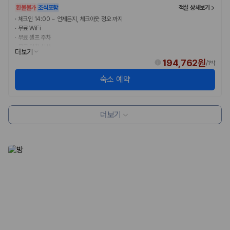
험 조건을 함께 확인해야 합니다.
환불불가
조식포함
객실 상세보기
·
체크인 14:00 ~ 언제든지, 체크아웃 정오 까지
제주렌트카 보험까지 비교해야 진짜 가격비교입
·
무료 WiFi
·
무료 셀프 주차
니다
·
무료 아침 식사
더보기
194,762원
/
1박
동일한 차량이라도 보험 조건에 따라 실제 부담 금액이 달라질 수 있습니
다. 카모아는 제주 렌트카 가격뿐 아니라 일반자차, 완전자차, 슈퍼자차 조
숙소 예약
건을 함께 확인할 수 있도록 돕습니다.
일반자차:
사고 발생 시 일정 금액의 면책금이 발생할 수 있습니다.
완전자차:
보상 한도 내에서 면책금 부담이 줄어드는 보험 조건입니
더보기
다.
슈퍼자차:
더 높은 보장 조건을 원하는 사용자에게 적합합니다.
2000만 고객이 선택한 렌트카 가격비교 플랫폼
카모아는 제주렌트카부터 국내·해외 렌트카까지 비교할 수 있는 렌트카 가
격비교 플랫폼입니다.
누적 이용 고객수
20,871,562
명
사용자 리뷰