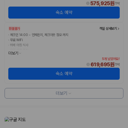
575,925원
/
1박
숙소 예약
환불불가
객실 상세보기
·
체크인 14:00 ~ 언제든지, 체크아웃 정오 까지
·
무료 WiFi
·
뷔페 아침 식사
·
무료 셀프 주차
더보기
5개 남았어요!
619,695원
/
1박
숙소 예약
더보기