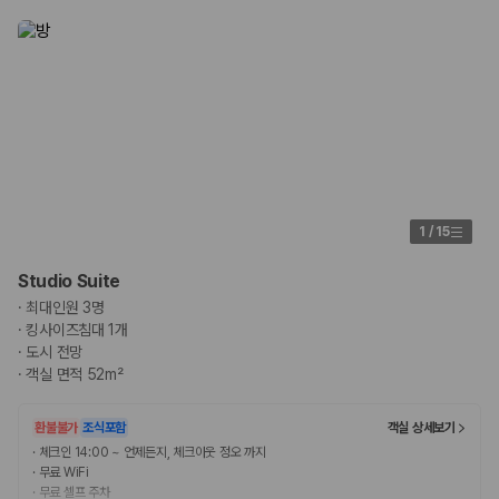
1
/
15
Studio Suite
·
최대인원 3명
·
킹사이즈침대 1개
·
도시 전망
·
객실 면적 52m²
환불불가
조식포함
객실 상세보기
·
체크인 14:00 ~ 언제든지, 체크아웃 정오 까지
·
무료 WiFi
·
무료 셀프 주차