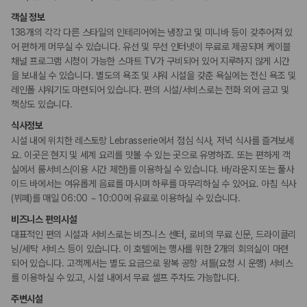
객실 정보
138개의 각각 다른 스타일의 인테리어에는 냉장고 및 미니바 등이 갖추어져 있
키즈
어린이 수영장
어 편하게 머무실 수 있습니다. 유선 및 무선 인터넷이 무료로 제공되며 케이블
채널 프로그램 시청이 가능한 스마트 TV가 구비되어 있어 지루하지 않게 시간
을 보내실 수 있습니다. 별도의 욕조 및 샤워 시설을 갖춘 욕실에는 전신 욕조 및
비즈니스
레인폴 샤워기도 마련되어 있습니다. 편의 시설/서비스로는 전화 외에 금고 및
비즈니스 센터
책상도 있습니다.
회의공간
연회장
식사정보
시설 내에 위치한 레스토랑 Lebrasserie에서 점심 식사, 저녁 식사를 즐겨보세
흡연 시설
요. 이곳은 현지 및 세계 요리를 맛볼 수 있는 곳으로 유명하죠. 또는 편하게 객
지정 흡연 구역
실에서 룸서비스(이용 시간 제한)를 이용하실 수 있습니다. 바/라운지 또는 풀사
이드 바에서는 여유롭게 음료를 마시며 하루를 마무리하실 수 있어요. 아침 식사
(뷔페)를 매일 06:00 ~ 10:00에 유료로 이용하실 수 있습니다.
비즈니스 편의시설
대표적인 편의 시설과 서비스로는 비즈니스 센터, 로비의 무료 신문, 드라이클리
닝/세탁 서비스 등이 있습니다. 이 호텔에는 행사를 위한 2개의 회의실이 마련
되어 있습니다. 고객께서는 별도 요금으로 왕복 공항 셔틀(요청 시 운행) 서비스
를 이용하실 수 있고, 시설 내에서 무료 셀프 주차도 가능합니다.
주변시설