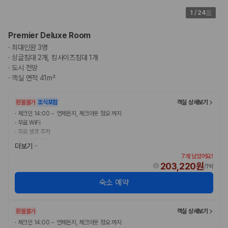
175,206
건
1
/
24
예약 가능 차량
67,123
대
전국 렌트카 지점
Premier Deluxe Room
1,829
개
·
최대인원 3명
·
싱글침대 2개, 킹사이즈침대 1개
제주렌트카 가격비교 자주 묻는 질문
·
도시 전망
·
객실 면적 41m²
Q. 제주렌트카 가격비교는 카모아에서 어떻게 하나요?
A. 대여일, 반납일, 인수 지역을 선택하면 제주도 렌트카 업체별 가격, 차종,
환불불가
조식포함
객실 상세보기
보험 조건, 예약 가능 차량을 한 번에 비교할 수 있습니다.
·
체크인 14:00 ~ 언제든지, 체크아웃 정오 까지
Q. 제주 렌트카 최저가는 무엇을 기준으로 비교해야 하나요?
·
무료 WiFi
Q. 제주공항 근처 렌트카도 비교할 수 있나요?
·
무료 셀프 주차
Q. 제주 렌트카 가격비교 시 보험도 함께 비교할 수 있나요?
·
무료 아침 식사
Q. 가족 여행에는 어떤 제주 렌트카를 비교해야 하나요?
더보기
7개 남았어요!
203,220원
제주렌트카 가격비교 주요 링크
/
1박
숙소 예약
제주도 렌트카 실시간 최저가 가격비교
제주 렌트카 예약
국내 렌트카 가격비교
환불불가
객실 상세보기
해외 렌트카 가격비교
·
체크인 14:00 ~ 언제든지, 체크아웃 정오 까지