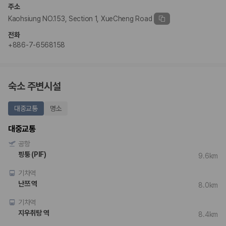
험 조건을 함께 확인해야 합니다.
주소
Kaohsiung NO.153, Section 1, XueCheng Road
제주렌트카 보험까지 비교해야 진짜 가격비교입
전화
니다
+886-7-6568158
동일한 차량이라도 보험 조건에 따라 실제 부담 금액이 달라질 수 있습니
다. 카모아는 제주 렌트카 가격뿐 아니라 일반자차, 완전자차, 슈퍼자차 조
건을 함께 확인할 수 있도록 돕습니다.
숙소 주변시설
일반자차:
사고 발생 시 일정 금액의 면책금이 발생할 수 있습니다.
대중교통
명소
완전자차:
보상 한도 내에서 면책금 부담이 줄어드는 보험 조건입니
다.
대중교통
슈퍼자차:
더 높은 보장 조건을 원하는 사용자에게 적합합니다.
공항
2000만 고객이 선택한 렌트카 가격비교 플랫폼
핑퉁 (PIF)
9.6km
기차역
카모아는 제주렌트카부터 국내·해외 렌트카까지 비교할 수 있는 렌트카 가
난쯔 역
격비교 플랫폼입니다.
8.0km
누적 이용 고객수
기차역
20,871,562
명
지우취탕 역
8.4km
사용자 리뷰