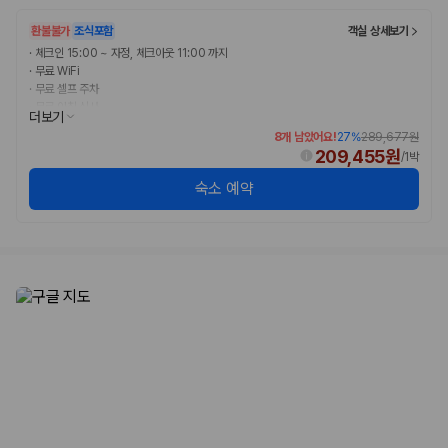
완전자차와 슈퍼자차는 업체별 보장 범위가 다를 수 있습니다. 카모아에서
는 제주 렌트카 가격과 함께 보험 조건을 비교해 여행 스타일에 맞는 보장
환불불가
조식포함
객실 상세보기
수준을 선택할 수 있습니다.
·
체크인 15:00 ~ 자정, 체크아웃 11:00 까지
·
무료 WiFi
3. 제주공항 접근성과 셔틀 조건을 함께 확인하세요
·
무료 셀프 주차
·
무료 아침 식사
더보기
제주 렌트카는 차량 인수 위치와 셔틀 편의성에 따라 실제 이용 만족도가
8개 남았어요!
27
%
289,677원
달라집니다. 공항에서 렌트카 사무실까지의 이동 조건을 가격과 함께 비교
209,455원
/
1박
하는 것이 좋습니다.
숙소 예약
제주도 렌트카 차종별 가격비교
경차·소형차
혼자 또는 2인 여행에 적합하며 제주 렌트카 최저가를 찾는 사용자
가 가장 먼저 비교하는 차종입니다.
준중형·중형차
커플·친구 여행에서 많이 선택되며 가격과 승차감의 균형이 좋은 차
종입니다.
SUV
가족 여행, 짐이 많은 여행, 장거리 이동에 적합하며 보험 조건과 차
량 연식을 함께 비교하는 것이 좋습니다.
승합차·대형차
단체 여행이나 4인 이상 가족 여행에 적합하며 인원수, 짐 공간, 보