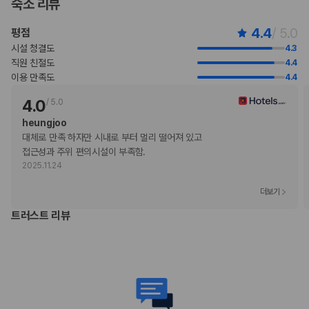
숙소 리뷰
위 목록에 명시되지 않은 다른 항목이 있을 수 있습니다. 요금 및 보증금은 세전
금액일 수 있으며 변경될 수 있습니다.
4.4
/ 5.0
평점
현장 결제 유형 및 수단
시설 청결도
4.3
Visa
직원 친절도
4.4
Diners Club
이용 만족도
4.4
직불카드 결제 불가
현금 결제 불가
4.0
/
5.0
American Express
heungjoo
JCB International
대체로 만족 하자만 시내로 부터 멀리 떨어져 있고

Mastercard
접근성과 주위 편의시설이 부족함.
UnionPay
2025.11.24
반려동물
더보기
장애인 안내 동물 동반 가능
장애인 안내 동물은 요금 및 제한 사항이 면제됩니다.
트러스트 리뷰
반려동물 동반 불가