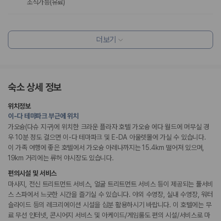
카모아 사이트맵
조식가능(유료)
편의시설
테라스
더보기
엘리베이터
정원
시설 내 쇼핑몰
리셉션 서비스
숙소 상세 정보
드라이클리닝/세탁서비스
콘시어지 서비스
위치정보
포터/벨보이
이-다 테마파크 부근에 위치
가오슝(다슈 지구)에 위치한 크라운 플라자 호텔 가오슝 에다 월드에 머무실 경
웰빙 및 피트니스
우 10분 정도 걸으면 이-다 테마파크 및 E-DA 아울렛몰에 가실 수 있습니다.
피트니스/헬스시설
이 가족 여행에 좋은 호텔에서 가오슝 아레나까지는 15.4km 떨어져 있으며,
사우나/스파
19km 거리에는 류허 야시장도 있습니다.
편의시설 및 서비스
액티비티
마사지, 전신 트리트먼트 서비스, 얼굴 트리트먼트 서비스 등이 제공되는 풀서비
아케이드룸/오락실
골프시설
스 스파에서 느긋한 시간을 즐기실 수 있습니다. 야외 수영장, 실내 수영장, 워터
수영장
슬라이드 등의 레크리에이션 시설을 십분 활용하시기 바랍니다. 이 호텔에는 무
워터파크
료 무선 인터넷, 콘시어지 서비스 및 아케이드/게임룸도 편의 시설/서비스로 마