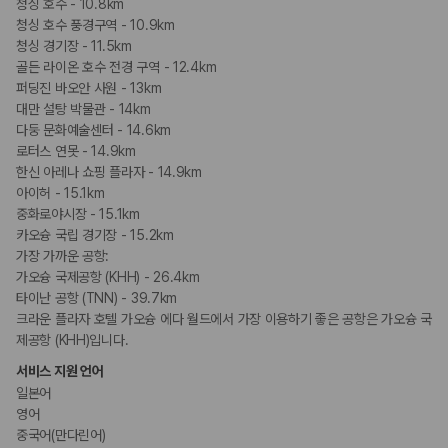
청싱 호수 - 10.8km
청싱 호수 풍경구역 - 10.9km
청싱 경기장 - 11.5km
골든 라이온 호수 전경 구역 - 12.4km
퍼딩진 바오안 사원 - 13km
대만 설탕 박물관 - 14km
다둥 문화예술센터 - 14.6km
로터스 연못 - 14.9km
한신 아레나 쇼핑 플라자 - 14.9km
아이허 - 15.1km
중화로야시장 - 15.1km
카오슝 국립 경기장 - 15.2km
가장 가까운 공항:
가오슝 국제공항 (KHH) - 26.4km
타이난 공항 (TNN) - 39.7km
크라운 플라자 호텔 가오슝 에다 월드에서 가장 이용하기 좋은 공항은 가오슝 국
제공항 (KHH)입니다.
서비스 지원 언어
일본어
영어
중국어(만다린어)