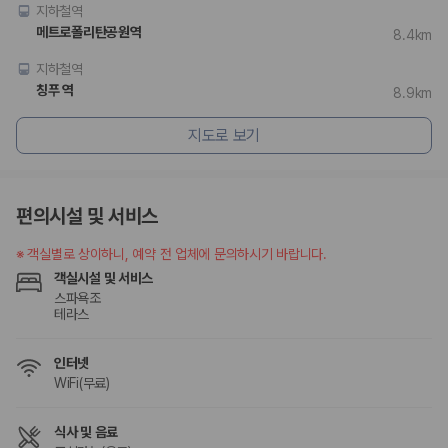
175,206
건
지하철역
예약 가능 차량
메트로폴리탄공원역
8.4km
67,123
대
전국 렌트카 지점
지하철역
1,829
개
칭푸 역
8.9km
제주렌트카 가격비교 자주 묻는 질문
지도로 보기
Q. 제주렌트카 가격비교는 카모아에서 어떻게 하나요?
A. 대여일, 반납일, 인수 지역을 선택하면 제주도 렌트카 업체별 가격, 차종,
보험 조건, 예약 가능 차량을 한 번에 비교할 수 있습니다.
편의시설 및 서비스
Q. 제주 렌트카 최저가는 무엇을 기준으로 비교해야 하나요?
Q. 제주공항 근처 렌트카도 비교할 수 있나요?
※
객실별로 상이하니, 예약 전 업체에 문의하시기 바랍니다.
Q. 제주 렌트카 가격비교 시 보험도 함께 비교할 수 있나요?
객실시설 및 서비스
Q. 가족 여행에는 어떤 제주 렌트카를 비교해야 하나요?
스파욕조
테라스
제주렌트카 가격비교 주요 링크
인터넷
제주도 렌트카 실시간 최저가 가격비교
WiFi(무료)
제주 렌트카 예약
국내 렌트카 가격비교
해외 렌트카 가격비교
식사 및 음료