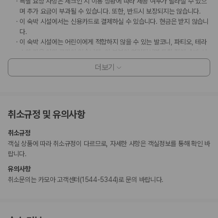
특별 요청 사항은 체크인 시 이용 상황에 따라 제공 여부가 달라질 수 있으
며 추가 요금이 부과될 수 있습니다. 또한, 반드시 보장되지는 않습니다.
이 숙박 시설에서는 신용카드로 결제하실 수 있습니다. 현금은 받지 않습니
다.
이 숙박 시설에는 어린이에게 적합하지 않을 수 있는 발코니, 파티오, 테라
스와 같은 야외 공간이 있습니다. 이 부분이 염려되시면 도착 전에 숙박 시
설에 연락하여 적합한 객실을 이용할 수 있는지 확인하시기 바랍니다.
더보기
이 숙박 시설은 빗, 샤워 타월, 면도기, 네일 도구, 신발닦이 등의 일회용 개
인용품을 제공하지 않습니다.
마사지 서비스 및 스파 트리트먼트의 경우 사전 예약이 필요합니다. 예약
확인 메일에 나와 있는 연락처 정보로 도착 전에 호텔에 연락하여 예약하실
취소규정 및 유의사항
수 있습니다.
만 12 세 이하 아동 1명은 부모 또는 보호자와 같은 객실에서 침구를 추가하
취소규정
지 않고 이용할 경우 무료로 숙박할 수 있습니다.
객실 상품에 따라 취소규정이 다르므로, 자세한 사항은 객실정보를 통해 확인 바
랍니다.
부가 정보
유의사항
추가 안내사항
취소문의는 카모아 고객센터(1544-5344)로 문의 바랍니다.
기타 선택사항
테이크아웃아침 식사 요금: 성인 TWD 803, 어린이 TWD 330(대략적인
금액)