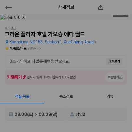
상세정보
크라운 플라자 호텔 가오슝 에다 월드
1
/
68
2000만 이용고객이 선택한 제주 렌트카 가격비교 플랫폼
4.5성급
크라운 플라자 호텔 가오슝 에다 월드
Kaohsiung NO.153, Section 1, XueCheng Road
4.4
괜찮아요
(
999+
)
3초 가입하고
더 많은 혜택
을 받으세요.
혜택보기
카텔특가
렌트카 함께 예약시
렌트카 10% 할인
쿠폰받기
객실 목록
숙소정보
리뷰
제주렌트카 가격비교는 카모아에서 한 번에
제주도 렌트카는 업체마다 차량 가격, 보험 조건, 면책금, 보상 한도, 인수
08.08(토)
08.09(일)
성인2
장소, 취소 규정이 다릅니다. 카모아는 여러 제주 렌트카 업체의 조건을 한
화면에서 비교해 사용자가 자신의 일정과 예산에 맞는 차량을 선택할 수 있
도록 돕습니다.