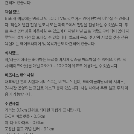
련되어 있습니다.
키즈
객실 정보
키즈 클럽
시설 내 놀이터
656개 객실에는 냉장고 및 LCD TV도 갖추어져 있어 편하게 머무실 수 있습니
다. 객실에 딸린 전용 발코니 또는 파티오에서 전망을 감상하실 수 있습니다. 무
료 무선 인터넷을 이용하실 수 있으며 디지털 채널 프로그램도 구비되어 있어 지
비즈니스
루하지 않게 시간을 보내실 수 있습니다. 별도의 욕조 및 샤워 시설을 갖춘 전용
비즈니스 센터
욕실에는 헤어드라이어 및 목욕가운도 마련되어 있습니다.
식사정보
장애인 편의시설
바/라운지에서는 좋아하는 음료를 마시며 갈증을 해소하실 수 있어요. 아침 식
휠체어로 이용가능한 주차장
점자 표시
사(테이크아웃)를 매일 06:30 ~ 10:30에 유료로 이용하실 수 있습니다.
비즈니스 편의시설
흡연 시설
대표적인 편의 시설과 서비스로는 비즈니스 센터, 드라이클리닝/세탁 서비스,
금연 숙박 시설
24시간 운영되는 프런트 데스크 등이 있습니다. 시설 내에서 무료 셀프 주차 이
용이 가능합니다.
주변시설
거리는 0.1km 단위로 최대한 가깝게 표시됩니다.
E-DA 아울렛몰 - 0.5km
이-다 테마파크 - 0.6km
포광샨 불교 기념 센터 - 9.1km