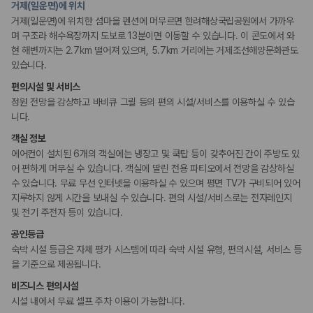
거제(일운면)에 위치
175,206
건
예약 가능 차량
거제(일운면)에 위치한 섬마을 펜션에 머무르면 한려해상국립공원에서 가까우
67,123
대
며 구조라 해수욕장까지 도보로 13분이면 이동할 수 있습니다. 이 콘도에서 와
전국 렌트카 지점
현 해변까지는 2.7km 떨어져 있으며, 5.7km 거리에는 거제조선해양문화관도
1,829
개
있습니다.
제주렌트카 가격비교 자주 묻는 질문
편의시설 및 서비스
정원 전망을 감상하고 바비큐 그릴 등의 편의 시설/서비스를 이용하실 수 있습
니다.
Q. 제주렌트카 가격비교는 카모아에서 어떻게 하나요?
A. 대여일, 반납일, 인수 지역을 선택하면 제주도 렌트카 업체별 가격, 차종,
객실 정보
보험 조건, 예약 가능 차량을 한 번에 비교할 수 있습니다.
에어컨이 설치된 6개의 객실에는 냉장고 및 쿡탑 등이 갖추어진 간이 주방도 있
Q. 제주 렌트카 최저가는 무엇을 기준으로 비교해야 하나요?
어 편하게 머무실 수 있습니다. 객실에 딸린 전용 파티오에서 전망을 감상하실
Q. 제주공항 근처 렌트카도 비교할 수 있나요?
수 있습니다. 무료 무선 인터넷을 이용하실 수 있으며 평면 TV가 구비되어 있어
Q. 제주 렌트카 가격비교 시 보험도 함께 비교할 수 있나요?
지루하지 않게 시간을 보내실 수 있습니다. 편의 시설/서비스로는 전자레인지
Q. 가족 여행에는 어떤 제주 렌트카를 비교해야 하나요?
및 전기 주전자 등이 있습니다.
제주렌트카 가격비교 주요 링크
공인등급
숙박 시설 등급은 자체 평가 시스템에 따라 숙박 시설 유형, 편의시설, 서비스 등
제주도 렌트카 실시간 최저가 가격비교
을 기준으로 제공됩니다.
제주 렌트카 예약
비즈니스 편의시설
국내 렌트카 가격비교
시설 내에서 무료 셀프 주차 이용이 가능합니다.
해외 렌트카 가격비교