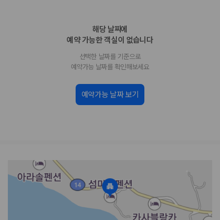
업체별 가격비교:
제주 렌트카 업체별 실시간 예약 가능 차량과 요금
을 비교합니다.
해당 날짜에
차종별 최저가 비교:
경차, 소형, 준중형, 중형, SUV, 승합차 등 여행
인원에 맞는 차종별 가격을 비교합니다.
예약 가능한 객실이 없습니다
보험 조건 비교:
일반자차, 완전자차, 슈퍼자차의 면책금과 보상 한
선택한 날짜를 기준으로
도를 비교합니다.
제주공항 인수 조건 비교:
셔틀 이동, 인수 위치, 반납 편의성을 함께
예약가능 날짜를 확인해보세요
확인합니다.
실시간 예약:
비교 후 원하는 차량을 바로 예약할 수 있습니다.
예약가능 날짜 보기
제주렌트카 실시간 가격비교 바로가기
제주 렌트카를 찾을 때 꼭 비교해야 하는 기준
1. 단순 최저가가 아니라 실제 결제 조건을 비교하세요
제주렌트카 최저가는 차량 기본요금만으로 판단하기 어렵습니다. 보험 포
함 여부, 면책금, 보상 한도, 옵션 비용, 취소 수수료를 함께 확인해야 실제
로 저렴한 차량을 고를 수 있습니다.
2. 보험 조건은 가격만큼 중요합니다