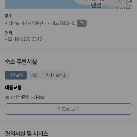
완전자차와 슈퍼자차는 업체별 보장 범위가 다를 수 있습니다. 카모아에서
는 제주 렌트카 가격과 함께 보험 조건을 비교해 여행 스타일에 맞는 보장
수준을 선택할 수 있습니다.
주소
경상남도 거제시 일운면 거제대로 1988-10
3. 제주공항 접근성과 셔틀 조건을 함께 확인하세요
전화
제주 렌트카는 차량 인수 위치와 셔틀 편의성에 따라 실제 이용 만족도가
+82-10-9239 6343
달라집니다. 공항에서 렌트카 사무실까지의 이동 조건을 가격과 함께 비교
하는 것이 좋습니다.
숙소 주변시설
제주도 렌트카 차종별 가격비교
대중교통
명소
전기차충전소
경차·소형차
혼자 또는 2인 여행에 적합하며 제주 렌트카 최저가를 찾는 사용자
대중교통
가 가장 먼저 비교하는 차종입니다.
준중형·중형차
차량 방문을 권장해요!
커플·친구 여행에서 많이 선택되며 가격과 승차감의 균형이 좋은 차
종입니다.
지도로 보기
SUV
가족 여행, 짐이 많은 여행, 장거리 이동에 적합하며 보험 조건과 차
량 연식을 함께 비교하는 것이 좋습니다.
승합차·대형차
편의시설 및 서비스
단체 여행이나 4인 이상 가족 여행에 적합하며 인원수, 짐 공간, 보