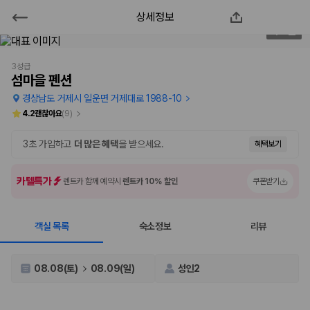
상세정보
섬마을 펜션
1
/
53
2000만 이용고객이 선택한 제주 렌트카 가격비교 플랫폼
3성급
섬마을 펜션
경상남도 거제시 일운면 거제대로 1988-10
4.2
괜찮아요
(
9
)
3초 가입하고
더 많은 혜택
을 받으세요.
혜택보기
카텔특가
렌트카 함께 예약시
렌트카 10% 할인
쿠폰받기
객실 목록
숙소정보
리뷰
제주렌트카 가격비교는 카모아에서 한 번에
제주도 렌트카는 업체마다 차량 가격, 보험 조건, 면책금, 보상 한도, 인수
08.08(토)
08.09(일)
성인2
장소, 취소 규정이 다릅니다. 카모아는 여러 제주 렌트카 업체의 조건을 한
화면에서 비교해 사용자가 자신의 일정과 예산에 맞는 차량을 선택할 수 있
도록 돕습니다.