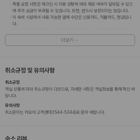
특별 요청 사항은 체크인 시 이용 상황에 따라 제공 여부가 달라질 수 있으
며 추가 요금이 부과될 수 있습니다. 또한, 반드시 보장되지는 않습니다.
이 숙박 시설에서 사용 가능한 결제 수단은 신용카드, 직불카드, 현금입니
다.
숙박 시설의 일산화탄소 감지기 설치 여부를 호스트가 안내하지 않았습니
다. 여행 시 휴대용 감지기를 지참해 주세요.
더보기
숙박 시설의 연기 감지기 설치 여부를 호스트가 안내하지 않았습니다.
이 숙박 시설에는 어린이에게 적합하지 않을 수 있는 발코니, 파티오, 테라
스와 같은 야외 공간이 있습니다. 이 부분이 염려되시면 도착 전에 숙박 시
설에 연락하여 적합한 객실을 이용할 수 있는지 확인하시기 바랍니다.
취소규정 및 유의사항
부가 정보
취소규정
추가 안내사항
객실 상품에 따라 취소규정이 다르므로, 자세한 사항은 객실정보를 통해 확인 바
랍니다.
현장 결제 유형 및 수단
유의사항
Visa
취소문의는 카모아 고객센터(1544-5344)로 문의 바랍니다.
직불카드
현금
Mastercard
반려동물
숙소 리뷰