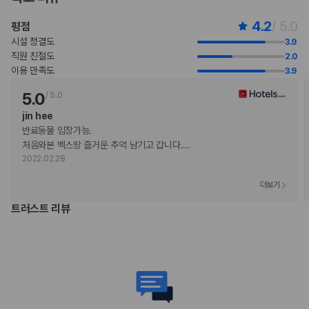
반려동물 동반 불가
4.2
/ 5.0
평점
시설 청결도
3.9
직원 친절도
2.0
이용 만족도
3.9
5.0
/
5.0
jin hee
반료동물 입장가능.

처음와본 벡스랑 즐거운 추억 남기고 갑니다.
…
2022.02.28
더보기
트러스트 리뷰