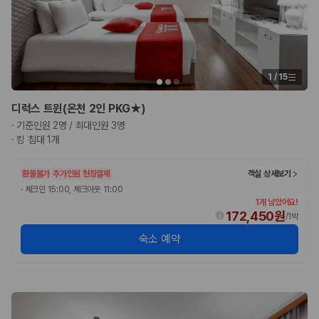
1
/
15
디럭스 트윈(온천 2인 PKG★)
·
기준인원 2명 / 최대인원 3명
·
킹 침대 1개
환불불가
추가인원 현장결제
객실 상세보기
·
체크인 15:00, 체크아웃 11:00
1개 남았어요!
172,450원
/
1박
숙소 예약