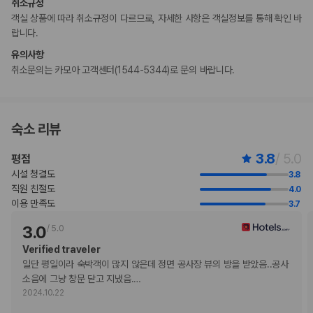
취소규정
추가 안내사항
객실 상품에 따라 취소규정이 다르므로, 자세한 사항은 객실정보를 통해 확인 바
간이/추가 침대 이용 불가
랍니다.
기타 선택사항
유의사항
뷔페아침 식사 요금: 성인 KRW 15000, 어린이 KRW 9000(대략적인 금
취소문의는 카모아 고객센터(1544-5344)로 문의 바랍니다.
액)
위 목록에 명시되지 않은 다른 항목이 있을 수 있습니다. 요금 및 보증금은 세전
금액일 수 있으며 변경될 수 있습니다.
현장 결제 유형 및 수단
숙소 리뷰
Visa
직불카드 결제 불가
3.8
/ 5.0
평점
현금 결제 불가
시설 청결도
3.8
Discover
직원 친절도
4.0
American Express
이용 만족도
3.7
JCB International
Mastercard
3.0
/
5.0
반려동물
Verified traveler
장애인 안내 동물 동반 가능
일단 평일이라 숙박객이 많지 않은데 정면 공사장 뷰의 방을 받았음..공사 
장애인 안내 동물은 요금 및 제한 사항이 면제됩니다.
소음에 그냥 창문 닫고 지냈음.
…
반려동물 동반 불가
2024.10.22