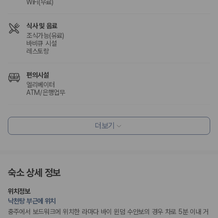
WiFi(무료)
식사 및 음료
조식가능(유료)
바비큐 시설
레스토랑
편의시설
엘리베이터
ATM/은행업무
리셉션 서비스
더보기
간편 체크인/체크아웃
웰빙 및 피트니스
사우나/스파
숙소 상세 정보
액티비티
위치정보
노래방
낙천탕 부근에 위치
충주에서 보드워크에 위치한 라마다 바이 윈덤 수안보의 경우 차로 5분 이내 거
키즈