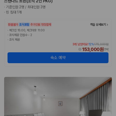
스탠다드 트윈(조식 2인 PKG)
·
기준인원 2명 / 최대인원 3명
·
킹 침대 1개
환불불가
조식포함
추가인원 현장결제
객실 상세보기
·
체크인 15:00, 체크아웃 11:00
·
조식제공 인원수 - 2
·
조식 제공
3개 남았어요!
12
%
175,000원
153,000원
/
1박
숙소 예약