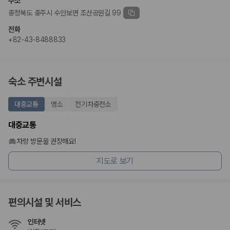
주소
충청북도 충주시 수안보면 조산공원길 99
전화
+82-43-8488833
숙소 주변시설
대중교통
명소
전기차충전소
대중교통
차량 방문을 권장해요!
지도로 보기
편의시설 및 서비스
인터넷