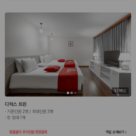
카모아 사이트맵
1
/
15
디럭스 트윈
·
기준인원 2명 / 최대인원 3명
·
킹 침대 1개
환불불가
추가인원 현장결제
객실 상세보기