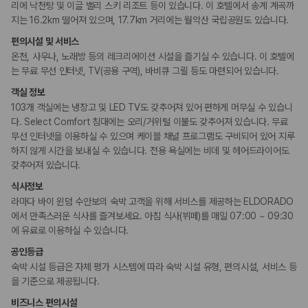
리에 낙천탕 및 이글 밸리 스키 리조트 등이 있습니다. 이 호텔에서 송계 계곡까
장난감
지는 16.2km 떨어져 있으며, 17.7km 거리에는 월악산 국립공원도 있습니다.
편의시설 및 서비스
비즈니스
온천, 사우나, 노래방 등의 레크리에이션 시설을 즐기실 수 있습니다. 이 호텔에
연회장
는 무료 무선 인터넷, TV(공용 구역), 바비큐 그릴 등도 마련되어 있습니다.
객실 정보
장애인 편의시설
103개 객실에는 냉장고 및 LED TV도 갖추어져 있어 편하게 머무실 수 있습니
수화 가능 직원
휠체어 이용 가능 화장실
다. Select Comfort 침대에는 오리/거위털 이불도 갖추어져 있습니다. 무료
휠체어로 이용 가능
무선 인터넷을 이용하실 수 있으며 케이블 채널 프로그램도 구비되어 있어 지루
휠체어로 이용가능한 주차장
하지 않게 시간을 보내실 수 있습니다. 전용 욕실에는 비데 및 헤어드라이어도
갖추어져 있습니다.
흡연 시설
식사정보
지정 흡연 구역
라마다 바이 윈덤 수안보의 숙박 고객을 위해 서비스를 제공하는 ELDORADO
에서 만족스러운 식사를 즐겨보세요. 아침 식사(뷔페)를 매일 07:00 ~ 09:30
기타
에 유료로 이용하실 수 있습니다.
커플/프라이빗 다이닝
공인등급
숙박 시설 등급은 자체 평가 시스템에 따라 숙박 시설 유형, 편의시설, 서비스 등
을 기준으로 제공됩니다.
비즈니스 편의시설