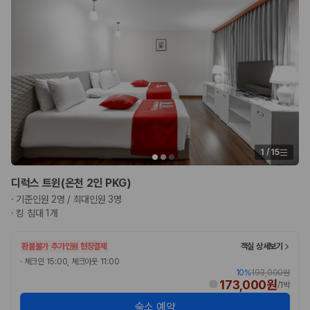
1
/
15
디럭스 트윈(온천 2인 PKG)
·
기준인원 2명 / 최대인원 3명
·
킹 침대 1개
환불불가
추가인원 현장결제
객실 상세보기
·
체크인 15:00, 체크아웃 11:00
10
%
193,000원
173,000원
/
1박
숙소 예약