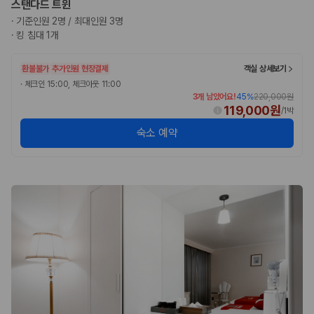
스탠다드 트윈
완전자차와 슈퍼자차는 업체별 보장 범위가 다를 수 있습니다. 카모아에서
는 제주 렌트카 가격과 함께 보험 조건을 비교해 여행 스타일에 맞는 보장
·
기준인원 2명 / 최대인원 3명
수준을 선택할 수 있습니다.
·
킹 침대 1개
3. 제주공항 접근성과 셔틀 조건을 함께 확인하세요
환불불가
추가인원 현장결제
객실 상세보기
·
체크인 15:00, 체크아웃 11:00
제주 렌트카는 차량 인수 위치와 셔틀 편의성에 따라 실제 이용 만족도가
3개 남았어요!
45
%
220,000원
달라집니다. 공항에서 렌트카 사무실까지의 이동 조건을 가격과 함께 비교
119,000원
/
1박
하는 것이 좋습니다.
숙소 예약
제주도 렌트카 차종별 가격비교
경차·소형차
혼자 또는 2인 여행에 적합하며 제주 렌트카 최저가를 찾는 사용자
가 가장 먼저 비교하는 차종입니다.
준중형·중형차
커플·친구 여행에서 많이 선택되며 가격과 승차감의 균형이 좋은 차
종입니다.
SUV
가족 여행, 짐이 많은 여행, 장거리 이동에 적합하며 보험 조건과 차
량 연식을 함께 비교하는 것이 좋습니다.
승합차·대형차
단체 여행이나 4인 이상 가족 여행에 적합하며 인원수, 짐 공간, 보