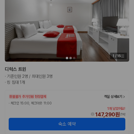
175,206
건
예약 가능 차량
67,123
대
전국 렌트카 지점
1,829
개
제주렌트카 가격비교 자주 묻는 질문
Q. 제주렌트카 가격비교는 카모아에서 어떻게 하나요?
1
/
15
A. 대여일, 반납일, 인수 지역을 선택하면 제주도 렌트카 업체별 가격, 차종,
보험 조건, 예약 가능 차량을 한 번에 비교할 수 있습니다.
Q. 제주 렌트카 최저가는 무엇을 기준으로 비교해야 하나요?
디럭스 트윈
Q. 제주공항 근처 렌트카도 비교할 수 있나요?
·
기준인원 2명 / 최대인원 3명
Q. 제주 렌트카 가격비교 시 보험도 함께 비교할 수 있나요?
·
킹 침대 1개
Q. 가족 여행에는 어떤 제주 렌트카를 비교해야 하나요?
환불불가
추가인원 현장결제
객실 상세보기
제주렌트카 가격비교 주요 링크
·
체크인 15:00, 체크아웃 11:00
1개 남았어요!
제주도 렌트카 실시간 최저가 가격비교
147,290원
/
1박
제주 렌트카 예약
국내 렌트카 가격비교
숙소 예약
해외 렌트카 가격비교