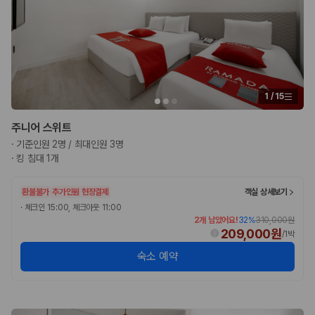
1
/
15
주니어 스위트
·
기준인원 2명 / 최대인원 3명
·
킹 침대 1개
환불불가
추가인원 현장결제
객실 상세보기
·
체크인 15:00, 체크아웃 11:00
2개 남았어요!
32
%
310,000원
209,000원
/
1박
숙소 예약