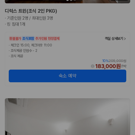
디럭스 트윈(조식 2인 PKG)
·
기준인원 2명 / 최대인원 3명
·
킹 침대 1개
환불불가
조식포함
추가인원 현장결제
객실 상세보기
·
체크인 15:00, 체크아웃 11:00
·
조식제공 인원수 - 2
·
조식 제공
10
%
205,000원
183,000원
/
1박
숙소 예약