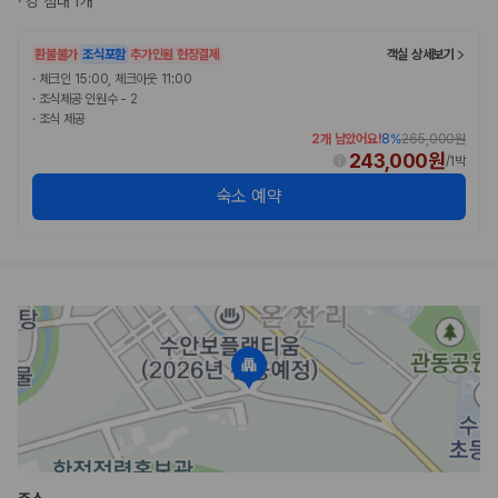
·
킹 침대 1개
환불불가
조식포함
추가인원 현장결제
객실 상세보기
·
체크인 15:00, 체크아웃 11:00
·
조식제공 인원수 - 2
·
조식 제공
2개 남았어요!
8
%
265,000원
243,000원
/
1박
숙소 예약