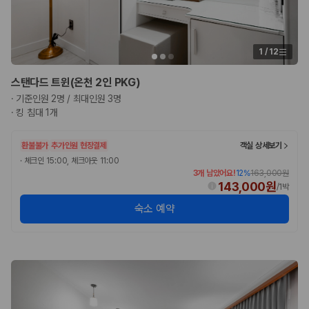
험 조건을 함께 확인해야 합니다.
제주렌트카 보험까지 비교해야 진짜 가격비교입
1
/
12
니다
스탠다드 트윈(온천 2인 PKG)
동일한 차량이라도 보험 조건에 따라 실제 부담 금액이 달라질 수 있습니
·
기준인원 2명 / 최대인원 3명
다. 카모아는 제주 렌트카 가격뿐 아니라 일반자차, 완전자차, 슈퍼자차 조
·
킹 침대 1개
건을 함께 확인할 수 있도록 돕습니다.
일반자차:
사고 발생 시 일정 금액의 면책금이 발생할 수 있습니다.
환불불가
추가인원 현장결제
객실 상세보기
완전자차:
보상 한도 내에서 면책금 부담이 줄어드는 보험 조건입니
·
체크인 15:00, 체크아웃 11:00
다.
3개 남았어요!
12
%
163,000원
슈퍼자차:
더 높은 보장 조건을 원하는 사용자에게 적합합니다.
143,000원
/
1박
2000만 고객이 선택한 렌트카 가격비교 플랫폼
숙소 예약
카모아는 제주렌트카부터 국내·해외 렌트카까지 비교할 수 있는 렌트카 가
격비교 플랫폼입니다.
누적 이용 고객수
20,871,562
명
사용자 리뷰