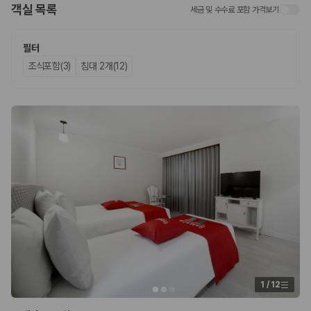
객실 목록
세금 및 수수료 포함 가격보기
업체별 가격비교:
제주 렌트카 업체별 실시간 예약 가능 차량과 요금
을 비교합니다.
차종별 최저가 비교:
경차, 소형, 준중형, 중형, SUV, 승합차 등 여행
필터
인원에 맞는 차종별 가격을 비교합니다.
조식포함(3)
침대 2개(12)
보험 조건 비교:
일반자차, 완전자차, 슈퍼자차의 면책금과 보상 한
도를 비교합니다.
제주공항 인수 조건 비교:
셔틀 이동, 인수 위치, 반납 편의성을 함께
확인합니다.
실시간 예약:
비교 후 원하는 차량을 바로 예약할 수 있습니다.
제주렌트카 실시간 가격비교 바로가기
제주 렌트카를 찾을 때 꼭 비교해야 하는 기준
1. 단순 최저가가 아니라 실제 결제 조건을 비교하세요
제주렌트카 최저가는 차량 기본요금만으로 판단하기 어렵습니다. 보험 포
함 여부, 면책금, 보상 한도, 옵션 비용, 취소 수수료를 함께 확인해야 실제
로 저렴한 차량을 고를 수 있습니다.
1
/
12
2. 보험 조건은 가격만큼 중요합니다