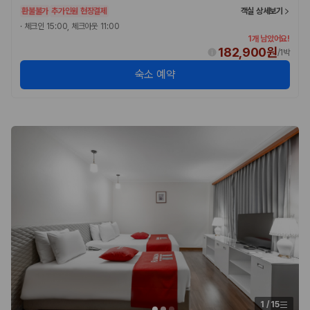
환불불가
추가인원 현장결제
객실 상세보기
·
체크인 15:00, 체크아웃 11:00
1개 남았어요!
182,900원
/
1박
숙소 예약
1
/
15