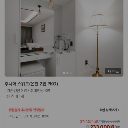
1
/
15
주니어 스위트(온천 2인 PKG)
·
기준인원 2명 / 최대인원 3명
·
킹 침대 1개
환불불가
추가인원 현장결제
객실 상세보기
·
체크인 15:00, 체크아웃 11:00
2개 남았어요!
7
%
253,000원
233,000원
/
1박