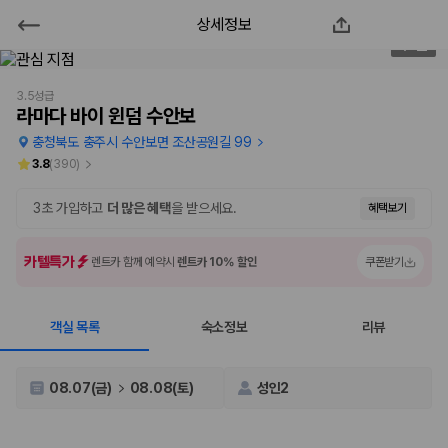
상세정보
라마다 바이 윈덤 수안보
1
/
2
2000만 이용고객이 선택한 제주 렌트카 가격비교 플랫폼
3.5성급
라마다 바이 윈덤 수안보
충청북도 충주시 수안보면 조산공원길 99
3.8
(
390
)
3초 가입하고
더 많은 혜택
을 받으세요.
혜택보기
카텔특가
렌트카 함께 예약시
렌트카 10% 할인
쿠폰받기
객실 목록
숙소정보
리뷰
제주렌트카 가격비교는 카모아에서 한 번에
제주도 렌트카는 업체마다 차량 가격, 보험 조건, 면책금, 보상 한도, 인수
08.07(금)
08.08(토)
성인2
장소, 취소 규정이 다릅니다. 카모아는 여러 제주 렌트카 업체의 조건을 한
화면에서 비교해 사용자가 자신의 일정과 예산에 맞는 차량을 선택할 수 있
도록 돕습니다.