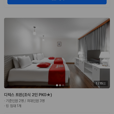
1
/
15
디럭스 트윈(조식 2인 PKG★)
·
기준인원 2명 / 최대인원 3명
·
킹 침대 1개