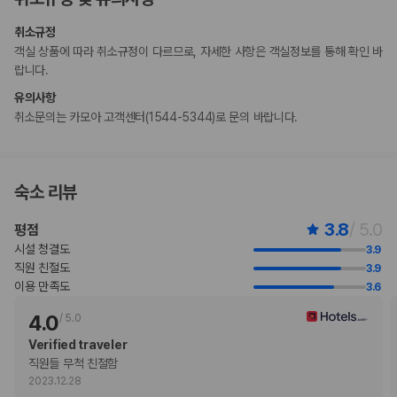
취소규정
부가 정보
객실 상품에 따라 취소규정이 다르므로, 자세한 사항은 객실정보를 통해 확인 바
추가 안내사항
랍니다.
간이/추가 침대 이용 불가
유의사항
기타 선택사항
취소문의는 카모아 고객센터(1544-5344)로 문의 바랍니다.
뷔페아침 식사 요금: 성인 JPY 1600, 어린이 JPY 800(대략적인 금액)
셀프 주차 요금: 1박 기준 JPY 500
위 목록에 명시되지 않은 다른 항목이 있을 수 있습니다. 요금 및 보증금은 세전
숙소 리뷰
금액일 수 있으며 변경될 수 있습니다.
현장 결제 유형 및 수단
3.8
/ 5.0
평점
Visa
시설 청결도
3.9
Diners Club
직원 친절도
3.9
직불카드
이용 만족도
3.6
PayPay
현금
4.0
/
5.0
American Express
Verified traveler
JCB International
직원들 무척 친절함
Mastercard
2023.12.28