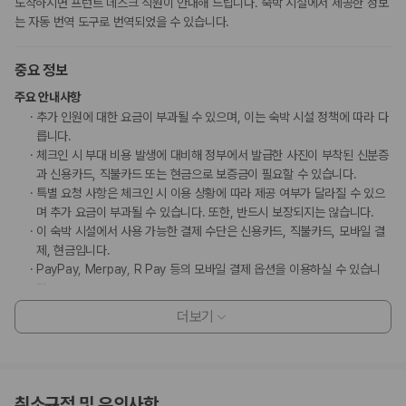
도착하시면 프런트 데스크 직원이 안내해 드립니다. 숙박 시설에서 제공한 정보
는 자동 번역 도구로 번역되었을 수 있습니다.
중요 정보
주요 안내사항
추가 인원에 대한 요금이 부과될 수 있으며, 이는 숙박 시설 정책에 따라 다
릅니다.
체크인 시 부대 비용 발생에 대비해 정부에서 발급한 사진이 부착된 신분증
과 신용카드, 직불카드 또는 현금으로 보증금이 필요할 수 있습니다.
특별 요청 사항은 체크인 시 이용 상황에 따라 제공 여부가 달라질 수 있으
며 추가 요금이 부과될 수 있습니다. 또한, 반드시 보장되지는 않습니다.
이 숙박 시설에서 사용 가능한 결제 수단은 신용카드, 직불카드, 모바일 결
제, 현금입니다.
PayPay, Merpay, R Pay 등의 모바일 결제 옵션을 이용하실 수 있습니
다.
이 숙박 시설은 안전을 위해 소화기, 연기 감지기, 보안 시스템, 방범창 등을
더보기
갖추고 있습니다.
일본 후생노동성은 모든 외국인 방문자가 여관, 호텔, 모텔 등의 모든 숙박
시설에 투숙할 때 여권 번호와 국적을 제출하도록 요구하고 있습니다. 또
한, 숙박 시설의 소유주는 제출된 모든 투숙객의 여권을 복사하고 해당 복
취소규정 및 유의사항
사본을 보관해야 합니다.