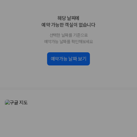
업체별 가격비교:
제주 렌트카 업체별 실시간 예약 가능 차량과 요금
을 비교합니다.
해당 날짜에
차종별 최저가 비교:
경차, 소형, 준중형, 중형, SUV, 승합차 등 여행
인원에 맞는 차종별 가격을 비교합니다.
예약 가능한 객실이 없습니다
보험 조건 비교:
일반자차, 완전자차, 슈퍼자차의 면책금과 보상 한
선택한 날짜를 기준으로
도를 비교합니다.
제주공항 인수 조건 비교:
셔틀 이동, 인수 위치, 반납 편의성을 함께
예약가능 날짜를 확인해보세요
확인합니다.
실시간 예약:
비교 후 원하는 차량을 바로 예약할 수 있습니다.
예약가능 날짜 보기
제주렌트카 실시간 가격비교 바로가기
제주 렌트카를 찾을 때 꼭 비교해야 하는 기준
1. 단순 최저가가 아니라 실제 결제 조건을 비교하세요
제주렌트카 최저가는 차량 기본요금만으로 판단하기 어렵습니다. 보험 포
함 여부, 면책금, 보상 한도, 옵션 비용, 취소 수수료를 함께 확인해야 실제
로 저렴한 차량을 고를 수 있습니다.
2. 보험 조건은 가격만큼 중요합니다