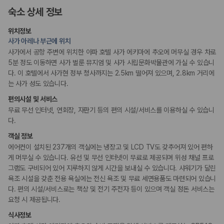
175,206
건
숙소 상세 정보
예약 가능 차량
비즈니스
67,123
대
위치정보
전국 렌트카 지점
연회장
사가 아레나 부근에 위치
1,829
개
사가에서 공항 주변에 위치한 아파 호텔 사가 에키마에 추오에 머무실 경우 차로
장애인 편의시설
제주렌트카 가격비교 자주 묻는 질문
5분 정도 이동하면 사가 벌룬 뮤지엄 및 사가 시립문화박물관에 가실 수 있습니
휠체어로 이용 가능
다. 이 호텔에서 사가현 정부 청사까지는 2.5km 떨어져 있으며, 2.8km 거리에
는 사가 성도 있습니다.
Q. 제주렌트카 가격비교는 카모아에서 어떻게 하나요?
흡연 시설
A. 대여일, 반납일, 인수 지역을 선택하면 제주도 렌트카 업체별 가격, 차종,
편의시설 및 서비스
금연 숙박 시설
보험 조건, 예약 가능 차량을 한 번에 비교할 수 있습니다.
무료 무선 인터넷, 연회장, 자판기 등의 편의 시설/서비스를 이용하실 수 있습니
Q. 제주 렌트카 최저가는 무엇을 기준으로 비교해야 하나요?
다.
Q. 제주공항 근처 렌트카도 비교할 수 있나요?
Q. 제주 렌트카 가격비교 시 보험도 함께 비교할 수 있나요?
객실 정보
Q. 가족 여행에는 어떤 제주 렌트카를 비교해야 하나요?
에어컨이 설치된 237개의 객실에는 냉장고 및 LCD TV도 갖추어져 있어 편하
게 머무실 수 있습니다. 유선 및 무선 인터넷이 무료로 제공되며 위성 채널 프로
제주렌트카 가격비교 주요 링크
그램도 구비되어 있어 지루하지 않게 시간을 보내실 수 있습니다. 샤워기가 달린
욕조 시설을 갖춘 전용 욕실에는 전신 욕조 및 무료 세면용품도 마련되어 있습니
제주도 렌트카 실시간 최저가 가격비교
다. 편의 시설/서비스로는 책상 및 전기 주전자 등이 있으며 객실 정돈 서비스는
제주 렌트카 예약
요청 시 제공됩니다.
국내 렌트카 가격비교
식사정보
해외 렌트카 가격비교