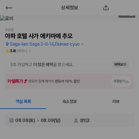
상세정보
아파 호텔 사가 에키마에 추오
2
/
57
2000만 이용고객이 선택한 제주 렌트카 가격비교 플랫폼
3성급
아파 호텔 사가 에키마에 추오
Saga-ken Saga 2-6-14,Ekimae-cyuo
3.8
(
999+
)
3초 가입하고
더 많은 혜택
을 받으세요.
혜택보기
카텔특가
렌트카 함께 예약시
렌트카 10% 할인
쿠폰받기
객실 목록
숙소정보
리뷰
제주렌트카 가격비교는 카모아에서 한 번에
제주도 렌트카는 업체마다 차량 가격, 보험 조건, 면책금, 보상 한도, 인수
08.08(토)
08.09(일)
성인2
장소, 취소 규정이 다릅니다. 카모아는 여러 제주 렌트카 업체의 조건을 한
화면에서 비교해 사용자가 자신의 일정과 예산에 맞는 차량을 선택할 수 있
도록 돕습니다.