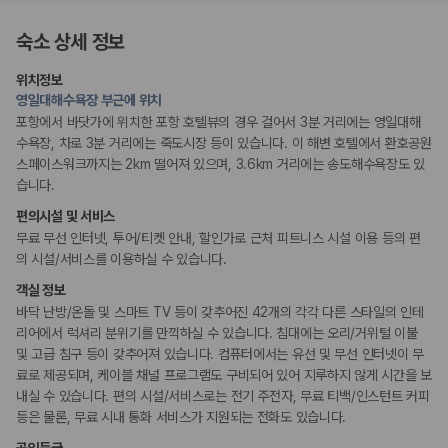
175,206
건
피트니스/헬스시설
예약 가능 차량
숙소 상세 정보
67,123
대
액티비티
전국 렌트카 지점
위치정보
수영장
1,829
개
영일대해수욕장 부근에 위치
포항에서 바닷가에 위치한 포항 호텔뷰의 경우 걸어서 3분 거리에는 영일대해
제주렌트카 가격비교 자주 묻는 질문
비즈니스
수욕장, 차로 3분 거리에는 죽도시장 등이 있습니다. 이 해변 호텔에서 환호공원
비즈니스 센터
스페이스워크까지는 2km 떨어져 있으며, 3.6km 거리에는 송도해수욕장도 있
Q. 제주렌트카 가격비교는 카모아에서 어떻게 하나요?
습니다.
A. 대여일, 반납일, 인수 지역을 선택하면 제주도 렌트카 업체별 가격, 차종,
장애인 편의시설
보험 조건, 예약 가능 차량을 한 번에 비교할 수 있습니다.
편의시설 및 서비스
점자 표시
Q. 제주 렌트카 최저가는 무엇을 기준으로 비교해야 하나요?
무료 무선 인터넷, 투어/티켓 안내, 할인가로 근처 피트니스 시설 이용 등의 편
휠체어로 이용 가능
Q. 제주공항 근처 렌트카도 비교할 수 있나요?
휠체어로 이용가능한 주차장
의 시설/서비스를 이용하실 수 있습니다.
Q. 제주 렌트카 가격비교 시 보험도 함께 비교할 수 있나요?
Q. 가족 여행에는 어떤 제주 렌트카를 비교해야 하나요?
객실 정보
흡연 시설
바닥 난방/온돌 및 스마트 TV 등이 갖추어진 42개의 각각 다른 스타일의 인테
금연 숙박 시설
제주렌트카 가격비교 주요 링크
리어에서 럭셔리 분위기를 만끽하실 수 있습니다. 침대에는 오리/거위털 이불
및 고급 침구 등이 갖추어져 있습니다. 컴퓨터에서는 유선 및 무선 인터넷이 무
제주도 렌트카 실시간 최저가 가격비교
료로 제공되며, 케이블 채널 프로그램도 구비되어 있어 지루하지 않게 시간을 보
제주 렌트카 예약
내실 수 있습니다. 편의 시설/서비스로는 전기 주전자, 무료 티백/인스턴트 커피
국내 렌트카 가격비교
등은 물론, 무료 시내 통화 서비스가 지원되는 전화도 있습니다.
해외 렌트카 가격비교