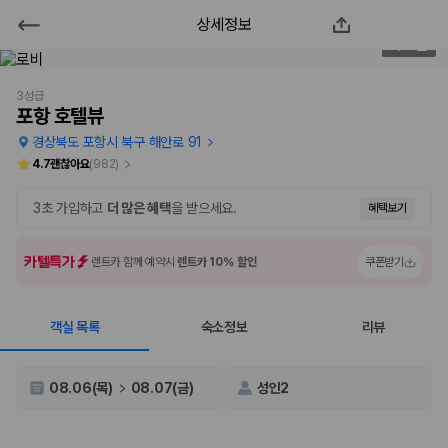
상세정보
포항 호텔뷰
2
/
59
2000만 이용고객이 선택한 제주 렌트카 가격비교 플랫폼
3성급
포항 호텔뷰
경상북도 포항시 북구 해안로 91
4.7
괜찮아요
(
982
)
3초 가입하고
더 많은 혜택
을 받으세요.
혜택보기
카텔특가
렌트카 함께 예약시
렌트카 10% 할인
쿠폰받기
객실 목록
숙소정보
리뷰
제주렌트카 가격비교는 카모아에서 한 번에
제주도 렌트카는 업체마다 차량 가격, 보험 조건, 면책금, 보상 한도, 인수
08.06(목)
08.07(금)
성인2
장소, 취소 규정이 다릅니다. 카모아는 여러 제주 렌트카 업체의 조건을 한
화면에서 비교해 사용자가 자신의 일정과 예산에 맞는 차량을 선택할 수 있
도록 돕습니다.