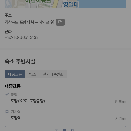
완전자차와 슈퍼자차는 업체별 보장 범위가 다를 수 있습니다. 카모아에서
는 제주 렌트카 가격과 함께 보험 조건을 비교해 여행 스타일에 맞는 보장
수준을 선택할 수 있습니다.
주소
경상북도 포항시 북구 해안로 91
3. 제주공항 접근성과 셔틀 조건을 함께 확인하세요
전화
제주 렌트카는 차량 인수 위치와 셔틀 편의성에 따라 실제 이용 만족도가
+82-10-6651 3133
달라집니다. 공항에서 렌트카 사무실까지의 이동 조건을 가격과 함께 비교
하는 것이 좋습니다.
제주도 렌트카 차종별 가격비교
숙소 주변시설
경차·소형차
대중교통
명소
전기차충전소
혼자 또는 2인 여행에 적합하며 제주 렌트카 최저가를 찾는 사용자
가 가장 먼저 비교하는 차종입니다.
대중교통
준중형·중형차
공항
커플·친구 여행에서 많이 선택되며 가격과 승차감의 균형이 좋은 차
종입니다.
포항 (KPO-포항공항)
9.6km
SUV
기차역
가족 여행, 짐이 많은 여행, 장거리 이동에 적합하며 보험 조건과 차
량 연식을 함께 비교하는 것이 좋습니다.
포항역
3.7km
승합차·대형차
단체 여행이나 4인 이상 가족 여행에 적합하며 인원수, 짐 공간, 보