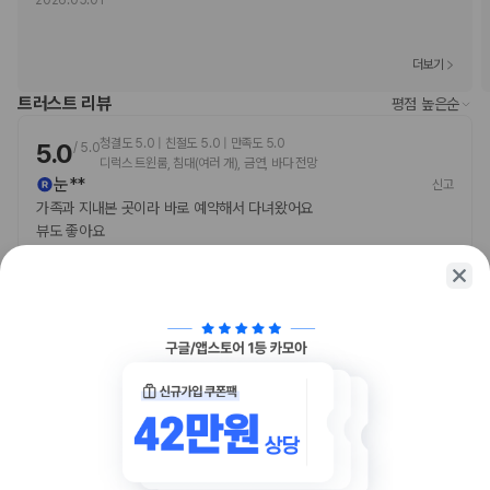
2026.05.01
이 숙박 시설에서는 주류가 제공되지 않습니다.
주차 시 높이 제한이 적용됩니다.
고객의 안전을 위해 모든 거래 시 현금 없이 결제 가능 등의 조치를 시행 중
더보기
입니다.
이 숙박 시설에서는 고객의 모든 성적 지향과 성 정체성을 존중합니다(성소
트러스트 리뷰
평점 높은순
수자(LGBTQ+) 환영).
청결도 5.0 | 친절도 5.0 | 만족도 5.0
5.0
/
5.0
디럭스 트윈룸, 침대(여러 개), 금연, 바다 전망
부가 정보
눈**
신고
가족과 지내본 곳이라 바로 예약해서 다녀왔어요
추가 안내사항
뷰도 좋아요
현금으로 보증금 필요
2025.01.17
도움돼요
주차 높이 제한 적용
시설 내 주류 제공 안 됨
기타 선택사항
요이불 세트 요금: 1일 기준 KRW 10000
함께 가는 친구에게 정보를 공유해보세요
위 목록에 명시되지 않은 다른 항목이 있을 수 있습니다. 요금 및 보증금은 세전
금액일 수 있으며 변경될 수 있습니다.
현장 결제 유형 및 수단
Visa
카카오톡
링크복사
직불카드