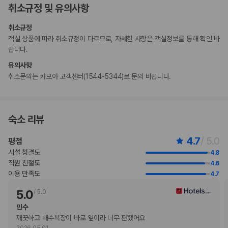
취소규정 및 유의사항
부대 비용 발생에 대비해 체크인 시 제시하는 신용카드상의 이름은 객실 예
약 시 사용된 대표 예약자의 이름이어야 합니다.
취소규정
시설 내 주차 등을 예약하시려는 고객께서는 이 숙박 시설에 미리 연락해
객실 상품에 따라 취소규정이 다르므로, 자세한 사항은 객실정보를 통해 확인 바
주셔야 합니다.
랍니다.
이 숙박 시설에서 사용 가능한 결제 수단은 신용카드, 직불카드, 현금입니
다.
유의사항
현금 없이 결제 옵션을 이용하실 수 있습니다.
취소문의는 카모아 고객센터(1544-5344)로 문의 바랍니다.
시설 내 파티 또는 그룹 이벤트는 엄격히 금지됩니다.
무소음 객실이 보장되지는 않습니다.
이 숙박 시설은 안전을 위해 일산화탄소 감지기, 소화기, 연기 감지기, 보안
시스템 등을 갖추고 있습니다.
숙소 리뷰
외부 음식의 시설 내 반입은 허용되지 않습니다.
이 숙박 시설에는 금연 정책이 엄격하게 적용됩니다. 위반 시 벌금이 부과
4.7
/ 5.0
평점
됩니다(100,000원).
시설 청결도
4.8
소포는 숙박 시설에 계신 고객 또는 택배 수령 당일 체크인하신 고객의 택
직원 친절도
4.6
배만 수령해 드립니다. 고객 투숙 이전 또는 이후 수령하는 택배는 반송하
이용 만족도
4.7
게 됩니다.
등록된 고객만 객실에 허용됩니다.
5.0
/
5.0
일부 시설의 경우 출입이 제한될 수 있습니다. 자세한 내용은 예약 확인 메
민수
일에 나와 있는 연락처 정보로 해당 숙박 시설에 직접 문의하실 수 있습니
깨끗하고 해수욕장이 바로 옆이라 너무 편했어요
다.