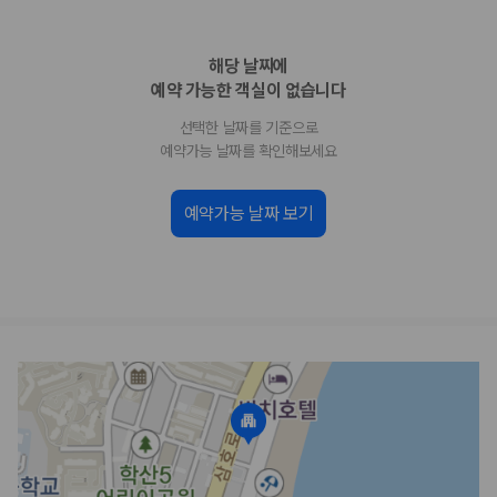
업체별 가격비교:
제주 렌트카 업체별 실시간 예약 가능 차량과 요금
을 비교합니다.
해당 날짜에
차종별 최저가 비교:
경차, 소형, 준중형, 중형, SUV, 승합차 등 여행
인원에 맞는 차종별 가격을 비교합니다.
예약 가능한 객실이 없습니다
보험 조건 비교:
일반자차, 완전자차, 슈퍼자차의 면책금과 보상 한
선택한 날짜를 기준으로
도를 비교합니다.
제주공항 인수 조건 비교:
셔틀 이동, 인수 위치, 반납 편의성을 함께
예약가능 날짜를 확인해보세요
확인합니다.
실시간 예약:
비교 후 원하는 차량을 바로 예약할 수 있습니다.
예약가능 날짜 보기
제주렌트카 실시간 가격비교 바로가기
제주 렌트카를 찾을 때 꼭 비교해야 하는 기준
1. 단순 최저가가 아니라 실제 결제 조건을 비교하세요
제주렌트카 최저가는 차량 기본요금만으로 판단하기 어렵습니다. 보험 포
함 여부, 면책금, 보상 한도, 옵션 비용, 취소 수수료를 함께 확인해야 실제
로 저렴한 차량을 고를 수 있습니다.
2. 보험 조건은 가격만큼 중요합니다