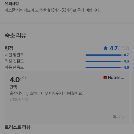
추가 안내사항
유의사항
기타 선택사항
취소문의는 카모아 고객센터(1544-5344)로 문의 바랍니다.
추가 요금 지불 시 늦은 체크아웃 가능(객실 이용 상황에 따라 다름)
위 목록에 명시되지 않은 다른 항목이 있을 수 있습니다. 요금 및 보증금은 세전
금액일 수 있으며 변경될 수 있습니다.
숙소 리뷰
현장 결제 유형 및 수단
Visa
4.7
/ 5.0
평점
Diners Club
시설 청결도
4.7
직불카드
직원 친절도
4.6
Discover
이용 만족도
4.6
현금
American Express
4.0
/
5.0
JCB International
건택
Mastercard
출장자인데, 조명이 너무 어두워서 아쉬웠어요.
UnionPay
2026.04.16
반려동물
반려동물 동반 불가
더보기
트러스트 리뷰