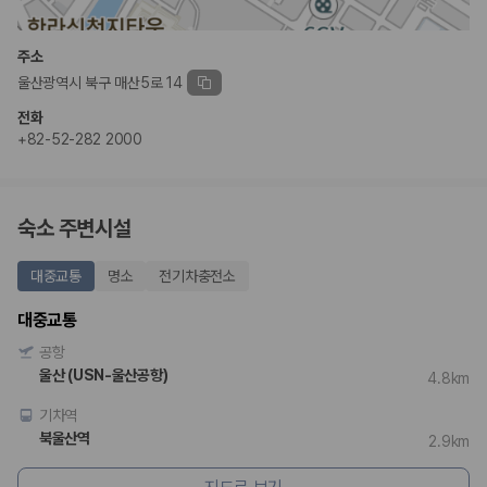
완전자차와 슈퍼자차는 업체별 보장 범위가 다를 수 있습니다. 카모아에서
는 제주 렌트카 가격과 함께 보험 조건을 비교해 여행 스타일에 맞는 보장
수준을 선택할 수 있습니다.
주소
울산광역시 북구 매산5로 14
3. 제주공항 접근성과 셔틀 조건을 함께 확인하세요
전화
제주 렌트카는 차량 인수 위치와 셔틀 편의성에 따라 실제 이용 만족도가
+82-52-282 2000
달라집니다. 공항에서 렌트카 사무실까지의 이동 조건을 가격과 함께 비교
하는 것이 좋습니다.
제주도 렌트카 차종별 가격비교
숙소 주변시설
경차·소형차
대중교통
명소
전기차충전소
혼자 또는 2인 여행에 적합하며 제주 렌트카 최저가를 찾는 사용자
가 가장 먼저 비교하는 차종입니다.
대중교통
준중형·중형차
공항
커플·친구 여행에서 많이 선택되며 가격과 승차감의 균형이 좋은 차
종입니다.
울산 (USN-울산공항)
4.8km
SUV
기차역
가족 여행, 짐이 많은 여행, 장거리 이동에 적합하며 보험 조건과 차
량 연식을 함께 비교하는 것이 좋습니다.
북울산역
2.9km
승합차·대형차
단체 여행이나 4인 이상 가족 여행에 적합하며 인원수, 짐 공간, 보