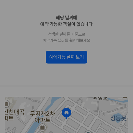
업체별 가격비교:
제주 렌트카 업체별 실시간 예약 가능 차량과 요금
을 비교합니다.
해당 날짜에
차종별 최저가 비교:
경차, 소형, 준중형, 중형, SUV, 승합차 등 여행
인원에 맞는 차종별 가격을 비교합니다.
예약 가능한 객실이 없습니다
보험 조건 비교:
일반자차, 완전자차, 슈퍼자차의 면책금과 보상 한
선택한 날짜를 기준으로
도를 비교합니다.
제주공항 인수 조건 비교:
셔틀 이동, 인수 위치, 반납 편의성을 함께
예약가능 날짜를 확인해보세요
확인합니다.
실시간 예약:
비교 후 원하는 차량을 바로 예약할 수 있습니다.
예약가능 날짜 보기
제주렌트카 실시간 가격비교 바로가기
제주 렌트카를 찾을 때 꼭 비교해야 하는 기준
1. 단순 최저가가 아니라 실제 결제 조건을 비교하세요
제주렌트카 최저가는 차량 기본요금만으로 판단하기 어렵습니다. 보험 포
함 여부, 면책금, 보상 한도, 옵션 비용, 취소 수수료를 함께 확인해야 실제
로 저렴한 차량을 고를 수 있습니다.
2. 보험 조건은 가격만큼 중요합니다