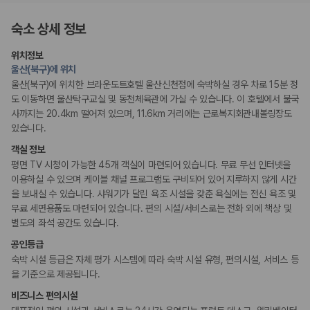
175,206
건
예약 가능 차량
숙소 상세 정보
67,123
대
전국 렌트카 지점
위치정보
1,829
개
울산(북구)에 위치
울산(북구)에 위치한 브라운도트호텔 울산신천점에 숙박하실 경우 차로 15분 정
제주렌트카 가격비교 자주 묻는 질문
도 이동하면 울산탁구교실 및 동천체육관에 가실 수 있습니다. 이 호텔에서 불국
사까지는 20.4km 떨어져 있으며, 11.6km 거리에는 근로복지회관내볼링장도
Q. 제주렌트카 가격비교는 카모아에서 어떻게 하나요?
있습니다.
A. 대여일, 반납일, 인수 지역을 선택하면 제주도 렌트카 업체별 가격, 차종,
보험 조건, 예약 가능 차량을 한 번에 비교할 수 있습니다.
객실 정보
Q. 제주 렌트카 최저가는 무엇을 기준으로 비교해야 하나요?
평면 TV 시청이 가능한 45개 객실이 마련되어 있습니다. 무료 무선 인터넷을
Q. 제주공항 근처 렌트카도 비교할 수 있나요?
이용하실 수 있으며 케이블 채널 프로그램도 구비되어 있어 지루하지 않게 시간
Q. 제주 렌트카 가격비교 시 보험도 함께 비교할 수 있나요?
을 보내실 수 있습니다. 샤워기가 달린 욕조 시설을 갖춘 욕실에는 전신 욕조 및
Q. 가족 여행에는 어떤 제주 렌트카를 비교해야 하나요?
무료 세면용품도 마련되어 있습니다. 편의 시설/서비스로는 전화 외에 책상 및
별도의 좌석 공간도 있습니다.
제주렌트카 가격비교 주요 링크
공인등급
제주도 렌트카 실시간 최저가 가격비교
숙박 시설 등급은 자체 평가 시스템에 따라 숙박 시설 유형, 편의시설, 서비스 등
제주 렌트카 예약
을 기준으로 제공됩니다.
국내 렌트카 가격비교
비즈니스 편의시설
해외 렌트카 가격비교