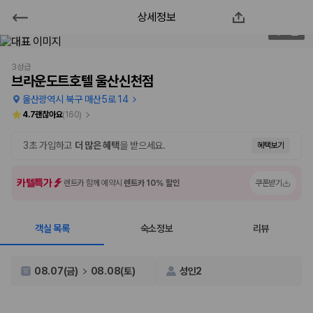
상세정보
브라운도트호텔 울산신천점
1
/
34
2000만 이용고객이 선택한 제주 렌트카 가격비교 플랫폼
3성급
브라운도트호텔 울산신천점
울산광역시 북구 매산5로 14
4.7
괜찮아요
(
160
)
3초 가입하고
더 많은 혜택
을 받으세요.
혜택보기
카텔특가
렌트카 함께 예약시
렌트카 10% 할인
쿠폰받기
객실 목록
숙소정보
리뷰
제주렌트카 가격비교는 카모아에서 한 번에
제주도 렌트카는 업체마다 차량 가격, 보험 조건, 면책금, 보상 한도, 인수
08.07(금)
08.08(토)
성인2
장소, 취소 규정이 다릅니다. 카모아는 여러 제주 렌트카 업체의 조건을 한
화면에서 비교해 사용자가 자신의 일정과 예산에 맞는 차량을 선택할 수 있
도록 돕습니다.