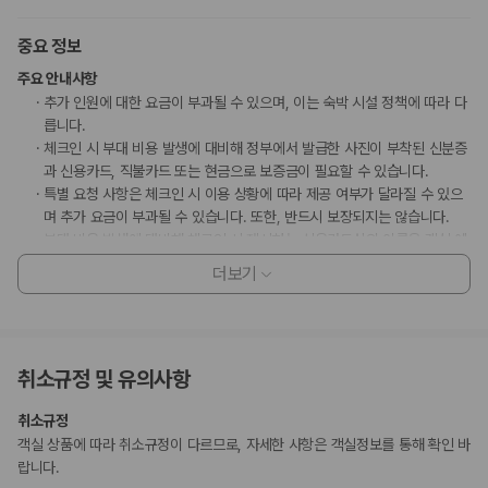
중요 정보
주요 안내사항
추가 인원에 대한 요금이 부과될 수 있으며, 이는 숙박 시설 정책에 따라 다
릅니다.
체크인 시 부대 비용 발생에 대비해 정부에서 발급한 사진이 부착된 신분증
과 신용카드, 직불카드 또는 현금으로 보증금이 필요할 수 있습니다.
특별 요청 사항은 체크인 시 이용 상황에 따라 제공 여부가 달라질 수 있으
며 추가 요금이 부과될 수 있습니다. 또한, 반드시 보장되지는 않습니다.
부대 비용 발생에 대비해 체크인 시 제시하는 신용카드상의 이름은 객실 예
약 시 사용된 대표 예약자의 이름이어야 합니다.
더보기
이 숙박 시설에서 사용 가능한 결제 수단은 신용카드, 직불카드, 현금입니
다.
이 숙박 시설은 안전을 위해 소화기, 연기 감지기, 보안 시스템, 방범창 등을
갖추고 있습니다.
취소규정 및 유의사항
고객 정책과 문화적 기준이나 규범은 국가 및 숙박 시설에 따라 다를 수 있
습니다. 명시된 정책은 숙박 시설에서 제공했습니다.
취소규정
객실 상품에 따라 취소규정이 다르므로, 자세한 사항은 객실정보를 통해 확인 바
부가 정보
랍니다.