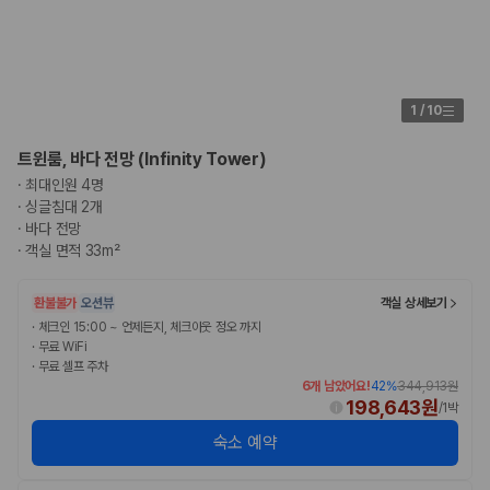
1
/
10
트윈룸, 바다 전망 (Infinity Tower)
·
최대인원 4명
·
싱글침대 2개
·
바다 전망
·
객실 면적 33m²
환불불가
오션뷰
객실 상세보기
·
체크인 15:00 ~ 언제든지, 체크아웃 정오 까지
·
무료 WiFi
·
무료 셀프 주차
6개 남았어요!
42
%
344,913원
198,643원
/
1박
숙소 예약