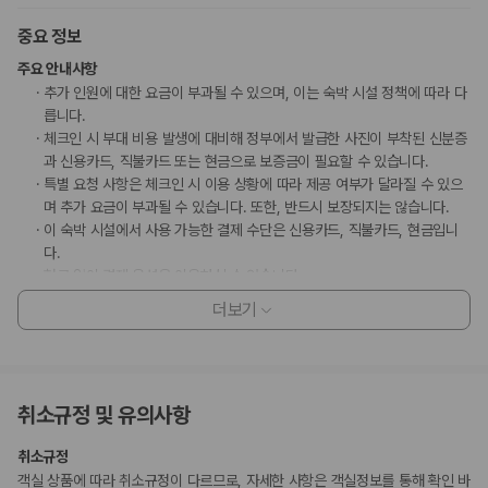
중요 정보
주요 안내사항
추가 인원에 대한 요금이 부과될 수 있으며, 이는 숙박 시설 정책에 따라 다
릅니다.
체크인 시 부대 비용 발생에 대비해 정부에서 발급한 사진이 부착된 신분증
과 신용카드, 직불카드 또는 현금으로 보증금이 필요할 수 있습니다.
특별 요청 사항은 체크인 시 이용 상황에 따라 제공 여부가 달라질 수 있으
며 추가 요금이 부과될 수 있습니다. 또한, 반드시 보장되지는 않습니다.
이 숙박 시설에서 사용 가능한 결제 수단은 신용카드, 직불카드, 현금입니
다.
현금 없이 결제 옵션을 이용하실 수 있습니다.
이 숙박 시설은 안전을 위해 소화기, 연기 감지기, 보안 시스템, 구급상자 등
더보기
을 갖추고 있습니다.
이 숙박 시설에는 어린이에게 적합하지 않을 수 있는 발코니, 파티오, 테라
스와 같은 야외 공간이 있습니다. 이 부분이 염려되시면 도착 전에 숙박 시
설에 연락하여 적합한 객실을 이용할 수 있는지 확인하시기 바랍니다.
취소규정 및 유의사항
고객 정책과 문화적 기준이나 규범은 국가 및 숙박 시설에 따라 다를 수 있
습니다. 명시된 정책은 숙박 시설에서 제공했습니다.
취소규정
아침 식사 포함 요금제로 예약하신 고객께는 성인에 한해 아침 식사가 제공
객실 상품에 따라 취소규정이 다르므로, 자세한 사항은 객실정보를 통해 확인 바
됩니다. 숙박 요금에 포함되어 숙박하는 만 11세 미만 어린이의 아침 식사