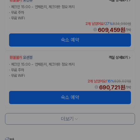
·
체크인 15:00 ~ 언제든지, 체크아웃 정오 까지
·
무료 주차
·
무료 WiFi
2개 남았어요!
27
%
834,959원
609,459원
/
1박
숙소 예약
환불불가
오션뷰
객실 상세보기
·
체크인 15:00 ~ 언제든지, 체크아웃 정오 까지
·
무료 주차
·
무료 WiFi
2개 남았어요!
16
%
826,021원
690,721원
/
1박
숙소 예약
더보기