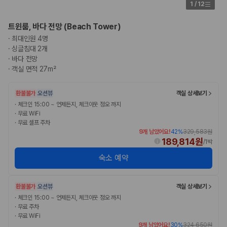
175,206
건
1
/
12
예약 가능 차량
67,123
대
트윈룸, 바다 전망 (Beach Tower)
전국 렌트카 지점
·
최대인원 4명
1,829
개
·
싱글침대 2개
·
바다 전망
제주렌트카 가격비교 자주 묻는 질문
·
객실 면적 27m²
Q. 제주렌트카 가격비교는 카모아에서 어떻게 하나요?
환불불가
오션뷰
객실 상세보기
A. 대여일, 반납일, 인수 지역을 선택하면 제주도 렌트카 업체별 가격, 차종,
·
체크인 15:00 ~ 언제든지, 체크아웃 정오 까지
보험 조건, 예약 가능 차량을 한 번에 비교할 수 있습니다.
·
무료 WiFi
Q. 제주 렌트카 최저가는 무엇을 기준으로 비교해야 하나요?
·
무료 셀프 주차
Q. 제주공항 근처 렌트카도 비교할 수 있나요?
9개 남았어요!
42
%
329,583원
Q. 제주 렌트카 가격비교 시 보험도 함께 비교할 수 있나요?
189,814원
/
1박
Q. 가족 여행에는 어떤 제주 렌트카를 비교해야 하나요?
숙소 예약
제주렌트카 가격비교 주요 링크
환불불가
오션뷰
객실 상세보기
제주도 렌트카 실시간 최저가 가격비교
·
체크인 15:00 ~ 언제든지, 체크아웃 정오 까지
제주 렌트카 예약
·
무료 주차
국내 렌트카 가격비교
·
무료 WiFi
해외 렌트카 가격비교
9개 남았어요!
30
%
324,650원