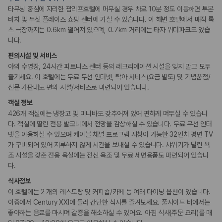
리셉션 서비스
타무닝 중심에 자리한 괌리프호텔에 머무실 경우 차로 10분 정도 이동하면 투몬
드라이클리닝/세탁서비스
비치 및 두싯 플레이스 쇼핑 센터에 가실 수 있습니다. 이 해변 호텔에서 매직 록
짐 보관 서비스
스 극장까지는 0.6km 떨어져 있으며, 0.7km 거리에는 타자 워터파크도 있습
다국어 구사 가능 직원
니다.
편의시설 및 서비스
웰빙 및 피트니스
야외 수영장, 24시간 피트니스 센터 등의 레크리에이션 시설을 잊지 말고 모두
피트니스/헬스시설
즐기세요. 이 호텔에는 무료 무선 인터넷, 탁아 서비스(요금 별도) 및 기념품점/
신문 가판대도 편의 시설/서비스로 마련되어 있습니다.
액티비티
스노쿨링
객실 정보
수상스키
426개 객실에는 냉장고 및 미니바도 갖추어져 있어 편하게 머무실 수 있습니
수영장
다. 객실에 딸린 전용 발코니에서 전망을 감상하실 수 있습니다. 무료 무선 인터
당구장
넷을 이용하실 수 있으며 케이블 채널 프로그램 시청이 가능한 32인치 평면 TV
가 구비되어 있어 지루하지 않게 시간을 보내실 수 있습니다. 샤워기가 달린 욕
키즈
조 시설을 갖춘 전용 욕실에는 전신 욕조 및 무료 세면용품도 마련되어 있습니
돌봄 서비스
다.
식사정보
비즈니스
이 호텔에는 2 개의 레스토랑 및 커피숍/카페 등 여러 다이닝 옵션이 있습니다.
연회장
이중에서 Century XXI에 들러 간단한 식사를 즐겨보세요. 풀사이드 바에서는
좋아하는 음료를 마시며 갈증을 해소하실 수 있어요. 아침 식사(주문 요리)를 매
장애인 편의시설