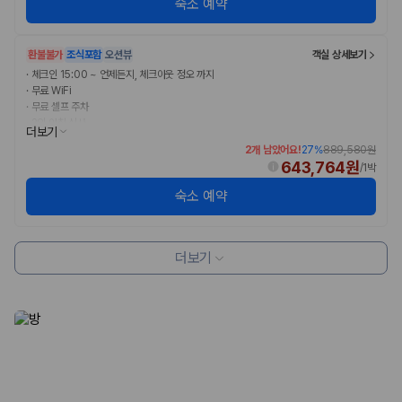
숙소 예약
환불불가
조식포함
오션뷰
객실 상세보기
·
체크인 15:00 ~ 언제든지, 체크아웃 정오 까지
·
무료 WiFi
·
무료 셀프 주차
·
2인 아침 식사
더보기
2개 남았어요!
27
%
889,580원
643,764원
/
1박
숙소 예약
더보기