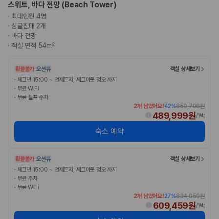
스위트, 바다 전망 (Beach Tower)
·
최대인원 4명
·
싱글침대 2개
·
바다 전망
·
객실 면적 54m²
환불불가
오션뷰
객실 상세보기
·
체크인 15:00 ~ 언제든지, 체크아웃 정오 까지
·
무료 WiFi
·
무료 셀프 주차
2개 남았어요!
42
%
850,798원
489,999원
/
1박
숙소 예약
환불불가
오션뷰
객실 상세보기
·
체크인 15:00 ~ 언제든지, 체크아웃 정오 까지
·
무료 주차
·
무료 WiFi
2개 남았어요!
27
%
834,959원
609,459원
/
1박