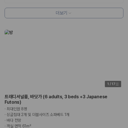
더보기
1
/
17
트래디셔널룸, 바닷가 (6 adults, 3 beds +3 Japanese
Futons)
·
최대인원 8명
·
싱글침대 2개 및 더블사이즈 소파베드 1개
·
바다 전망
·
객실 면적 61m²