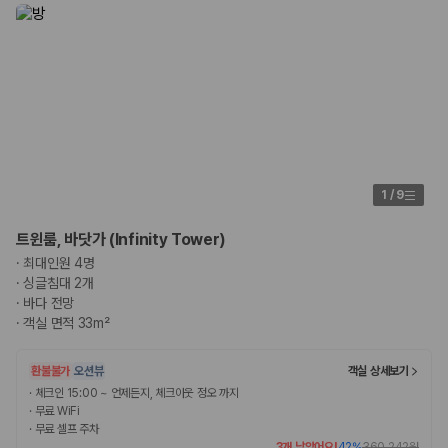
1
/
9
트윈룸, 바닷가 (Infinity Tower)
·
최대인원 4명
·
싱글침대 2개
·
바다 전망
·
객실 면적 33m²
환불불가
오션뷰
객실 상세보기
·
체크인 15:00 ~ 언제든지, 체크아웃 정오 까지
·
무료 WiFi
·
무료 셀프 주차
3개 남았어요!
42
%
360,242원