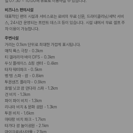
일 07:30 ~ 10:00에 유료로 이용하실 수 있습니다.
휠체어로 이용가능한 주차장
휠체어로 이용 가능
비즈니스 편의시설
대표적인 편의 시설과 서비스로는 로비의 무료 신문, 드라이클리닝/세탁 서비
스, 24시간 운영되는 프런트 데스크 등이 있습니다. 시설 내에서 무료 셀프 주
흡연 시설
차 이용이 가능합니다.
지정 흡연 구역
주변시설
거리는 0.1km 단위로 최대한 가깝게 표시됩니다.
매직 록스 극장 - 0.3km
티 갤러리아 바이 DFS - 0.3km
두싯 플레이스 쇼핑 센터 - 0.4km
타자 워터파크 - 0.5km
벵 텡 스파 - 괌 - 0.8km
투몬샌즈 플라자 - 0.9km
호텔 닛코 괌 만다라 스파 - 1.2km
건 비치 - 1.3km
파이 파이 비치 - 1.3km
리나라 비치 & 문화 공원 - 1.3km
투몬 비치 - 1.6km
마타팡 비치 파크 - 1.7km
타가다 괌 놀이공원 - 2.1km
마이크로네시아몰 - 2.1km