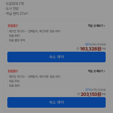
완전자차와 슈퍼자차는 업체별 보장 범위가 다를 수 있습니다. 카모아에서
·
싱글침대 2개
는 제주 렌트카 가격과 함께 보험 조건을 비교해 여행 스타일에 맞는 보장
·
도시 전망
수준을 선택할 수 있습니다.
·
객실 면적 27m²
3. 제주공항 접근성과 셔틀 조건을 함께 확인하세요
환불불가
객실 상세보기
제주 렌트카는 차량 인수 위치와 셔틀 편의성에 따라 실제 이용 만족도가
·
체크인 15:00 ~ 언제든지, 체크아웃 정오 까지
·
무료 WiFi
달라집니다. 공항에서 렌트카 사무실까지의 이동 조건을 가격과 함께 비교
·
무료 셀프 주차
하는 것이 좋습니다.
42
%
283,594원
163,328원
/
1박
제주도 렌트카 차종별 가격비교
숙소 예약
경차·소형차
혼자 또는 2인 여행에 적합하며 제주 렌트카 최저가를 찾는 사용자
환불불가
객실 상세보기
가 가장 먼저 비교하는 차종입니다.
·
체크인 15:00 ~ 언제든지, 체크아웃 정오 까지
준중형·중형차
·
무료 주차
커플·친구 여행에서 많이 선택되며 가격과 승차감의 균형이 좋은 차
·
무료 WiFi
종입니다.
27
%
278,320원
SUV
203,153원
/
1박
가족 여행, 짐이 많은 여행, 장거리 이동에 적합하며 보험 조건과 차
량 연식을 함께 비교하는 것이 좋습니다.
숙소 예약
승합차·대형차
단체 여행이나 4인 이상 가족 여행에 적합하며 인원수, 짐 공간, 보