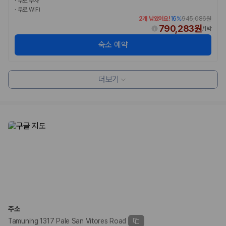
·
무료 주차
·
무료 WiFi
2개 남았어요!
16
%
945,086원
790,283원
/
1박
숙소 예약
더보기
주소
Tamuning 1317 Pale San Vitores Road