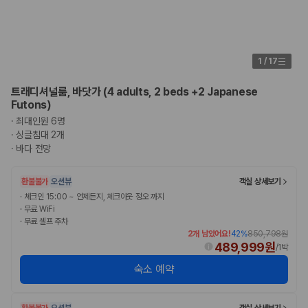
1
/
17
트래디셔널룸, 바닷가 (4 adults, 2 beds +2 Japanese
Futons)
·
최대인원 6명
·
싱글침대 2개
·
바다 전망
환불불가
오션뷰
객실 상세보기
·
체크인 15:00 ~ 언제든지, 체크아웃 정오 까지
·
무료 WiFi
·
무료 셀프 주차
2개 남았어요!
42
%
850,798원
489,999원
/
1박
숙소 예약
환불불가
오션뷰
객실 상세보기