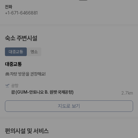
전화
+1-671-6466881
숙소 주변시설
대중교통
명소
대중교통
차량 방문을 권장해요!
공항
괌 (GUM-안토니오 B. 원팻 국제공항)
2.7km
지도로 보기
편의시설 및 서비스