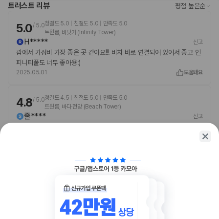
현금
트러스트 리뷰
평점 높은순
American Express
청결도 5.0 | 친절도 5.0 | 만족도 5.0
5.0
JCB International
/
5.0
트윈룸, 바닷가 (Infinity Tower)
Mastercard
H*****
신고
UnionPay
괌에서 가성비 가장 좋은 곳 같아요!!! 비치 바로 연결되어 있어서 좋고 인
반려동물
피니티풀도 너무 좋아용:)
장애인 안내 동물 동반 가능
2025.05.01
도움돼요
장애인 안내 동물은 요금 및 제한 사항이 면제됩니다.
반려동물 동반 불가
청결도 4.5 | 친절도 5.0 | 만족도 5.0
4.8
/
5.0
트윈룸, 바다 전망 (Beach Tower)
줄****
신고
노후되긴 했지만 다들 친절하시고 청결한편이라 잘 쉬다 갑니다. 다음에
오더라도 리프로!
2025.12.20
도움돼요
함께 가는 친구에게 정보를 공유해보세요