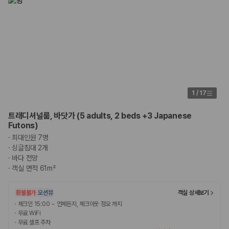
1
/
17
트래디셔널룸, 바닷가 (5 adults, 2 beds +3 Japanese
Futons)
·
최대인원 7명
·
싱글침대 2개
·
바다 전망
·
객실 면적 61m²
환불불가
오션뷰
객실 상세보기
·
체크인 15:00 ~ 언제든지, 체크아웃 정오 까지
·
무료 WiFi
·
무료 셀프 주차