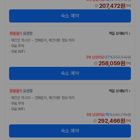
207,472원
/
1박
숙소 예약
환불불가
오션뷰
객실 상세보기
·
체크인 15:00 ~ 언제든지, 체크아웃 정오 까지
·
무료 주차
·
무료 WiFi
3개 남았어요!
27
%
353,542원
258,059원
/
1박
숙소 예약
환불불가
오션뷰
객실 상세보기
·
체크인 15:00 ~ 언제든지, 체크아웃 정오 까지
·
무료 주차
·
무료 WiFi
3개 남았어요!
16
%
349,756원
292,466원
/
1박
숙소 예약