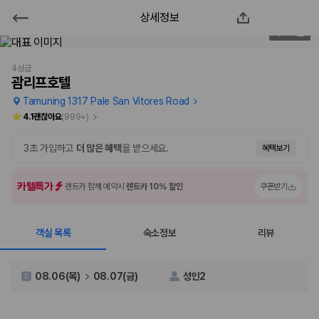
상세정보
괌리프호텔
1
/
130
2000만 이용고객이 선택한 제주 렌트카 가격비교 플랫폼
4성급
괌리프호텔
Tamuning 1317 Pale San Vitores Road
4.1
괜찮아요
(
999+
)
3초 가입하고
더 많은 혜택
을 받으세요.
혜택보기
카텔특가
렌트카 함께 예약시
렌트카 10% 할인
쿠폰받기
객실 목록
숙소정보
리뷰
제주렌트카 가격비교는 카모아에서 한 번에
제주도 렌트카는 업체마다 차량 가격, 보험 조건, 면책금, 보상 한도, 인수
08.06(목)
08.07(금)
성인2
장소, 취소 규정이 다릅니다. 카모아는 여러 제주 렌트카 업체의 조건을 한
화면에서 비교해 사용자가 자신의 일정과 예산에 맞는 차량을 선택할 수 있
도록 돕습니다.