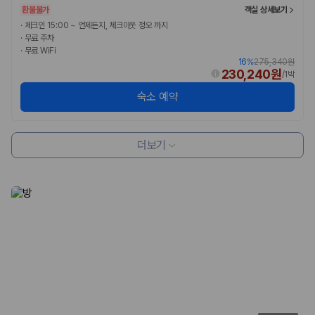
험 조건을 함께 확인해야 합니다.
환불불가
객실 상세보기
·
체크인 15:00 ~ 언제든지, 체크아웃 정오 까지
제주렌트카 보험까지 비교해야 진짜 가격비교입
·
무료 주차
·
무료 WiFi
니다
16
%
275,340원
230,240원
/
1박
동일한 차량이라도 보험 조건에 따라 실제 부담 금액이 달라질 수 있습니
숙소 예약
다. 카모아는 제주 렌트카 가격뿐 아니라 일반자차, 완전자차, 슈퍼자차 조
건을 함께 확인할 수 있도록 돕습니다.
일반자차:
사고 발생 시 일정 금액의 면책금이 발생할 수 있습니다.
더보기
완전자차:
보상 한도 내에서 면책금 부담이 줄어드는 보험 조건입니
다.
슈퍼자차:
더 높은 보장 조건을 원하는 사용자에게 적합합니다.
2000만 고객이 선택한 렌트카 가격비교 플랫폼
카모아는 제주렌트카부터 국내·해외 렌트카까지 비교할 수 있는 렌트카 가
격비교 플랫폼입니다.
누적 이용 고객수
20,871,562
명
사용자 리뷰