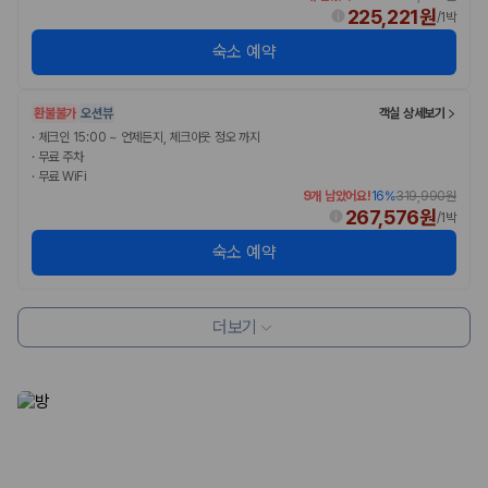
카모아 사이트맵
225,221원
/
1박
숙소 예약
환불불가
오션뷰
객실 상세보기
·
체크인 15:00 ~ 언제든지, 체크아웃 정오 까지
·
무료 주차
·
무료 WiFi
9개 남았어요!
16
%
319,990원
267,576원
/
1박
숙소 예약
더보기