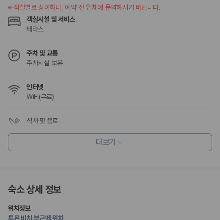
※
객실별로 상이하니, 예약 전 업체에 문의하시기 바랍니다.
객실시설 및 서비스
테라스
주차 및 교통
주차시설 보유
인터넷
WiFi(무료)
식사 및 음료
조식가능(유료)
레스토랑
더보기
커피숍/카페
편의시설
정수기
숙소 상세 정보
기념품 가게
테라스
엘리베이터
위치정보
투몬 비치 부근에 위치