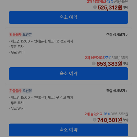
2개 남았어요!
42
%
912,115원
525,312원
/
1박
숙소 예약
환불불가
오션뷰
객실 상세보기
·
체크인 15:00 ~ 언제든지, 체크아웃 정오 까지
·
무료 주차
·
무료 WiFi
2개 남았어요!
27
%
895,135원
653,383원
/
1박
숙소 예약
환불불가
오션뷰
객실 상세보기
·
체크인 15:00 ~ 언제든지, 체크아웃 정오 까지
·
무료 주차
·
무료 WiFi
2개 남았어요!
16
%
885,552원
740,501원
/
1박
숙소 예약