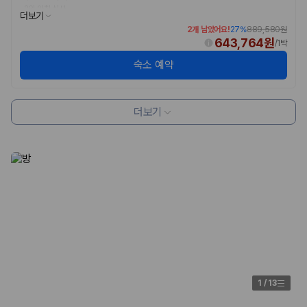
·
2인 아침 식사
더보기
2개 남았어요!
27
%
889,580원
643,764원
/
1박
숙소 예약
더보기
1
/
13