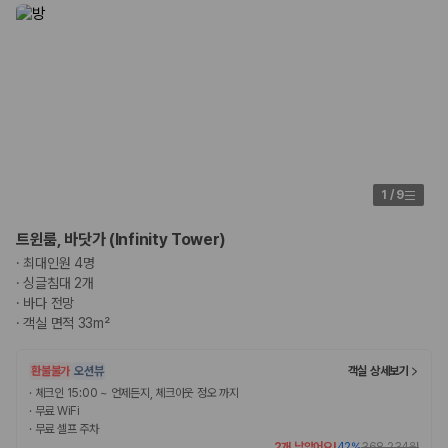
1
/
9
트윈룸, 바닷가 (Infinity Tower)
·
최대인원 4명
·
싱글침대 2개
·
바다 전망
·
객실 면적 33m²
환불불가
오션뷰
객실 상세보기
·
체크인 15:00 ~ 언제든지, 체크아웃 정오 까지
·
무료 WiFi
·
무료 셀프 주차
2개 남았어요!
42
%
368,234원