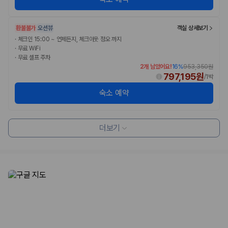
환불불가
오션뷰
객실 상세보기
·
체크인 15:00 ~ 언제든지, 체크아웃 정오 까지
·
무료 WiFi
·
무료 셀프 주차
2개 남았어요!
16
%
953,350원
797,195원
/
1박
숙소 예약
더보기