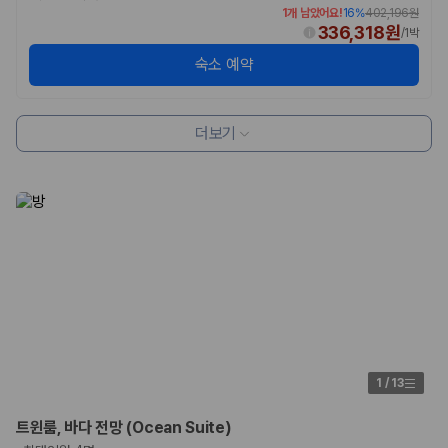
1개 남았어요!
16
%
402,196원
336,318원
/
1박
숙소 예약
더보기
1
/
13
트윈룸, 바다 전망 (Ocean Suite)