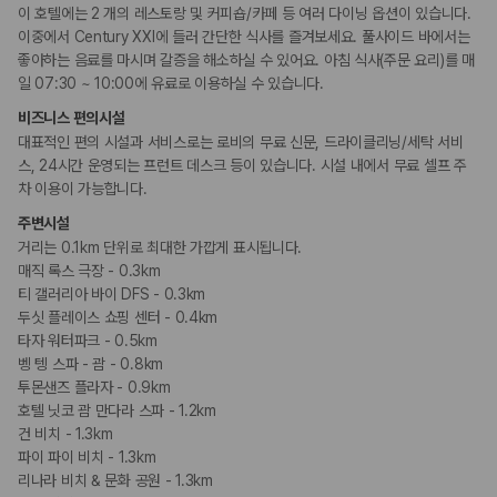
이 호텔에는 2 개의 레스토랑 및 커피숍/카페 등 여러 다이닝 옵션이 있습니다.
비즈니스
이중에서 Century XXI에 들러 간단한 식사를 즐겨보세요. 풀사이드 바에서는
연회장
좋아하는 음료를 마시며 갈증을 해소하실 수 있어요. 아침 식사(주문 요리)를 매
일 07:30 ~ 10:00에 유료로 이용하실 수 있습니다.
장애인 편의시설
비즈니스 편의시설
휠체어로 이용 가능
휠체어로 이용가능한 주차장
대표적인 편의 시설과 서비스로는 로비의 무료 신문, 드라이클리닝/세탁 서비
스, 24시간 운영되는 프런트 데스크 등이 있습니다. 시설 내에서 무료 셀프 주
차 이용이 가능합니다.
흡연 시설
지정 흡연 구역
주변시설
거리는 0.1km 단위로 최대한 가깝게 표시됩니다.
매직 록스 극장 - 0.3km
티 갤러리아 바이 DFS - 0.3km
두싯 플레이스 쇼핑 센터 - 0.4km
타자 워터파크 - 0.5km
벵 텡 스파 - 괌 - 0.8km
투몬샌즈 플라자 - 0.9km
호텔 닛코 괌 만다라 스파 - 1.2km
건 비치 - 1.3km
파이 파이 비치 - 1.3km
리나라 비치 & 문화 공원 - 1.3km