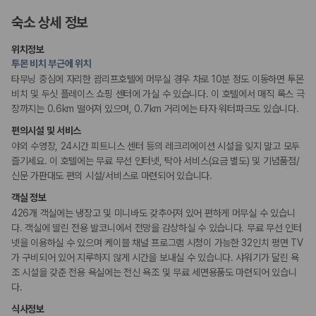
엘리베이터
숙소 상세 정보
기념품 가게
테라스
정수기
위치정보
투몬 비치 부근에 위치
리셉션 서비스
타무닝 중심에 자리한 괌리프호텔에 머무실 경우 차로 10분 정도 이동하면 투몬
다국어 구사 가능 직원
비치 및 두싯 플레이스 쇼핑 센터에 가실 수 있습니다. 이 호텔에서 매직 록스 극
짐 보관 서비스
장까지는 0.6km 떨어져 있으며, 0.7km 거리에는 타자 워터파크도 있습니다.
드라이클리닝/세탁서비스
편의시설 및 서비스
야외 수영장, 24시간 피트니스 센터 등의 레크리에이션 시설을 잊지 말고 모두
웰빙 및 피트니스
즐기세요. 이 호텔에는 무료 무선 인터넷, 탁아 서비스(요금 별도) 및 기념품점/
피트니스/헬스시설
신문 가판대도 편의 시설/서비스로 마련되어 있습니다.
객실 정보
액티비티
수영장
426개 객실에는 냉장고 및 미니바도 갖추어져 있어 편하게 머무실 수 있습니
당구장
다. 객실에 딸린 전용 발코니에서 전망을 감상하실 수 있습니다. 무료 무선 인터
수상스키
넷을 이용하실 수 있으며 케이블 채널 프로그램 시청이 가능한 32인치 평면 TV
스노쿨링
가 구비되어 있어 지루하지 않게 시간을 보내실 수 있습니다. 샤워기가 달린 욕
조 시설을 갖춘 전용 욕실에는 전신 욕조 및 무료 세면용품도 마련되어 있습니
키즈
다.
돌봄 서비스
식사정보