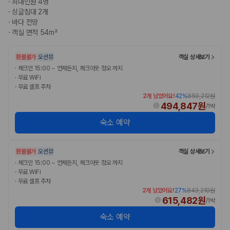
·
최대인원 4명
·
싱글침대 2개
·
바다 전망
·
객실 면적 54m²
환불불가
오션뷰
객실 상세보기
·
체크인 15:00 ~ 언제든지, 체크아웃 정오 까지
·
무료 WiFi
·
무료 셀프 주차
2개 남았어요!
42
%
859,212원
494,847원
/
1박
숙소 예약
환불불가
오션뷰
객실 상세보기
·
체크인 15:00 ~ 언제든지, 체크아웃 정오 까지
·
무료 WiFi
·
무료 셀프 주차
2개 남았어요!
27
%
843,210원
615,482원
/
1박
숙소 예약