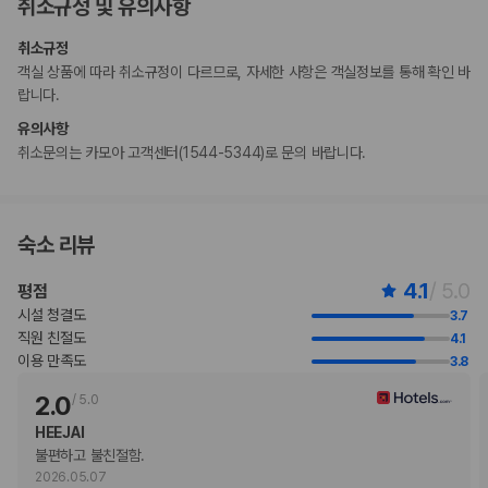
취소규정 및 유의사항
고객 정책과 문화적 기준이나 규범은 국가 및 숙박 시설에 따라 다를 수 있
습니다. 명시된 정책은 숙박 시설에서 제공했습니다.
취소규정
아침 식사 포함 요금제로 예약하신 고객께는 성인에 한해 아침 식사가 제공
객실 상품에 따라 취소규정이 다르므로, 자세한 사항은 객실정보를 통해 확인 바
됩니다. 숙박 요금에 포함되어 숙박하는 만 11세 미만 어린이의 아침 식사
랍니다.
는 포함되어 있지 않습니다.
수영장 이용 시간은 08:00 ~ 22:00입니다.
유의사항
만 11 세 이하 아동은 부모 또는 보호자와 같은 객실에서 침구를 추가하지
취소문의는 카모아 고객센터(1544-5344)로 문의 바랍니다.
않고 이용할 경우 무료로 숙박할 수 있습니다.
고객의 안전을 위해 모든 거래 시 현금 없이 결제 가능 등의 조치를 시행 중
입니다.
숙소 리뷰
부가 정보
4.1
/ 5.0
평점
추가 안내사항
시설 청결도
3.7
기타 선택사항
직원 친절도
4.1
주문 요리아침 식사 요금: 성인 USD 23, 어린이 USD 23(대략적인 금액)
이용 만족도
3.8
간이 침대 이용 요금: 1박 기준, USD 44.4
2.0
/
5.0
위 목록에 명시되지 않은 다른 항목이 있을 수 있습니다. 요금 및 보증금은 세전
금액일 수 있으며 변경될 수 있습니다.
HEEJAI
불편하고 불친절함. 
현장 결제 유형 및 수단
2026.05.07
Visa