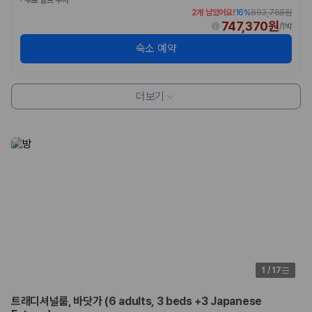
·
무료 셀프 주차
2개 남았어요!
16
%
893,768원
747,370원
/
1박
숙소 예약
더보기
1
/
17
트래디셔널룸, 바닷가 (6 adults, 3 beds +3 Japanese