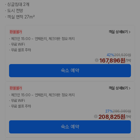
완전자차와 슈퍼자차는 업체별 보장 범위가 다를 수 있습니다. 카모아에서
·
싱글침대 2개
는 제주 렌트카 가격과 함께 보험 조건을 비교해 여행 스타일에 맞는 보장
·
도시 전망
수준을 선택할 수 있습니다.
·
객실 면적 27m²
3. 제주공항 접근성과 셔틀 조건을 함께 확인하세요
환불불가
객실 상세보기
제주 렌트카는 차량 인수 위치와 셔틀 편의성에 따라 실제 이용 만족도가
·
체크인 15:00 ~ 언제든지, 체크아웃 정오 까지
·
무료 WiFi
달라집니다. 공항에서 렌트카 사무실까지의 이동 조건을 가격과 함께 비교
·
무료 셀프 주차
하는 것이 좋습니다.
42
%
291,520원
167,896원
/
1박
제주도 렌트카 차종별 가격비교
숙소 예약
경차·소형차
혼자 또는 2인 여행에 적합하며 제주 렌트카 최저가를 찾는 사용자
환불불가
객실 상세보기
가 가장 먼저 비교하는 차종입니다.
·
체크인 15:00 ~ 언제든지, 체크아웃 정오 까지
준중형·중형차
·
무료 WiFi
커플·친구 여행에서 많이 선택되며 가격과 승차감의 균형이 좋은 차
·
무료 셀프 주차
종입니다.
27
%
286,089원
SUV
208,825원
/
1박
가족 여행, 짐이 많은 여행, 장거리 이동에 적합하며 보험 조건과 차
량 연식을 함께 비교하는 것이 좋습니다.
숙소 예약
승합차·대형차
단체 여행이나 4인 이상 가족 여행에 적합하며 인원수, 짐 공간, 보