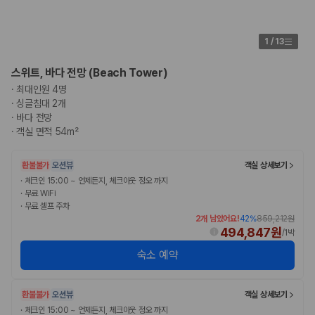
1
/
13
스위트, 바다 전망 (Beach Tower)
·
최대인원 4명
·
싱글침대 2개
·
바다 전망
·
객실 면적 54m²
환불불가
오션뷰
객실 상세보기
·
체크인 15:00 ~ 언제든지, 체크아웃 정오 까지
·
무료 WiFi
·
무료 셀프 주차
2개 남았어요!
42
%
859,212원
494,847원
/
1박
숙소 예약
환불불가
오션뷰
객실 상세보기
·
체크인 15:00 ~ 언제든지, 체크아웃 정오 까지