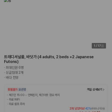
1
/
17
트래디셔널룸, 바닷가 (4 adults, 2 beds +2 Japanese
Futons)
·
최대인원 6명
·
싱글침대 2개
·
바다 전망
환불불가
오션뷰
객실 상세보기
·
체크인 15:00 ~ 언제든지, 체크아웃 정오 까지
·
무료 WiFi
·
무료 셀프 주차
2개 남았어요!
42
%
859,212원