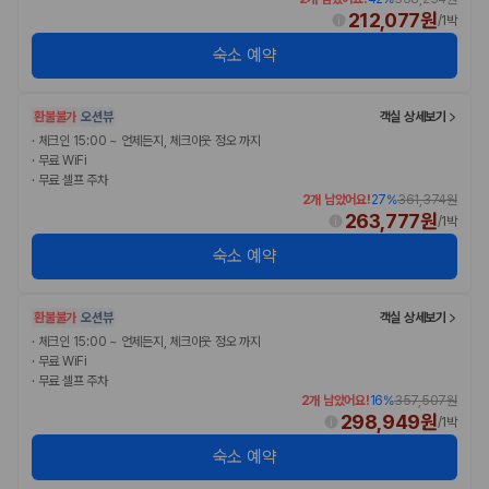
212,077원
/
1박
숙소 예약
환불불가
오션뷰
객실 상세보기
·
체크인 15:00 ~ 언제든지, 체크아웃 정오 까지
·
무료 WiFi
·
무료 셀프 주차
2개 남았어요!
27
%
361,374원
263,777원
/
1박
숙소 예약
환불불가
오션뷰
객실 상세보기
·
체크인 15:00 ~ 언제든지, 체크아웃 정오 까지
·
무료 WiFi
·
무료 셀프 주차
2개 남았어요!
16
%
357,507원
298,949원
/
1박
숙소 예약