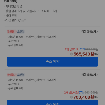
Futons)
·
최대인원 8명
·
싱글침대 2개 및 더블사이즈 소파베드 1개
·
바다 전망
·
객실 면적 61m²
환불불가
오션뷰
객실 상세보기
·
체크인 15:00 ~ 언제든지, 체크아웃 정오 까지
·
무료 WiFi
·
무료 셀프 주차
2개 남았어요!
42
%
981,958원
565,540원
/
1박
숙소 예약
환불불가
오션뷰
객실 상세보기
·
체크인 15:00 ~ 언제든지, 체크아웃 정오 까지
·
무료 WiFi
·
무료 셀프 주차
2개 남았어요!
27
%
963,669원
703,408원
/
1박
숙소 예약