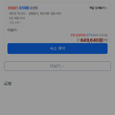
환불불가
조식포함
오션뷰
객실 상세보기
·
체크인 15:00 ~ 언제든지, 체크아웃 정오 까지
·
2인 아침 식사
·
무료 WiFi
·
무료 셀프 주차
더보기
2개 남았어요!
27
%
897,703원
649,640원
/
1박
숙소 예약
더보기