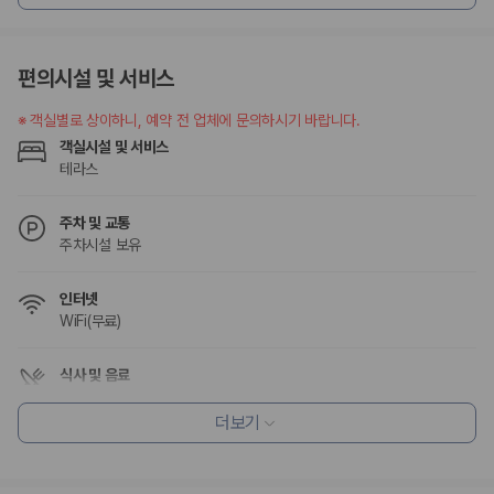
편의시설 및 서비스
※
객실별로 상이하니, 예약 전 업체에 문의하시기 바랍니다.
객실시설 및 서비스
테라스
주차 및 교통
주차시설 보유
인터넷
WiFi(무료)
식사 및 음료
조식가능(유료)
레스토랑
더보기
커피숍/카페
편의시설