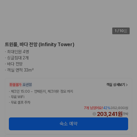
1
/
10
트윈룸, 바다 전망 (Infinity Tower)
·
최대인원 4명
·
싱글침대 2개
·
바다 전망
·
객실 면적 33m²
환불불가
오션뷰
객실 상세보기
·
체크인 15:00 ~ 언제든지, 체크아웃 정오 까지
·
무료 WiFi
·
무료 셀프 주차
7개 남았어요!
42
%
352,890원
203,241원
/
1박
숙소 예약