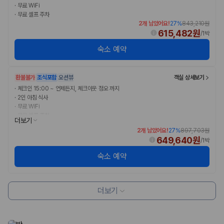
·
무료 WiFi
·
무료 셀프 주차
2개 남았어요!
27
%
843,210원
615,482원
/
1박
숙소 예약
환불불가
조식포함
오션뷰
객실 상세보기
·
체크인 15:00 ~ 언제든지, 체크아웃 정오 까지
·
2인 아침 식사
·
무료 WiFi
·
무료 셀프 주차
더보기
2개 남았어요!
27
%
897,703원
649,640원
/
1박
숙소 예약
더보기