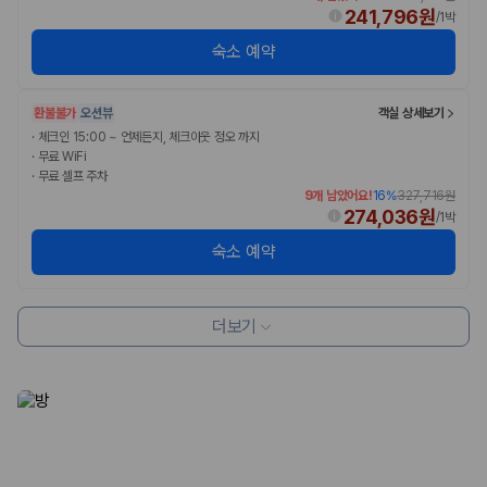
카모아 사이트맵
241,796원
/
1박
숙소 예약
환불불가
오션뷰
객실 상세보기
·
체크인 15:00 ~ 언제든지, 체크아웃 정오 까지
·
무료 WiFi
·
무료 셀프 주차
9개 남았어요!
16
%
327,716원
274,036원
/
1박
숙소 예약
더보기