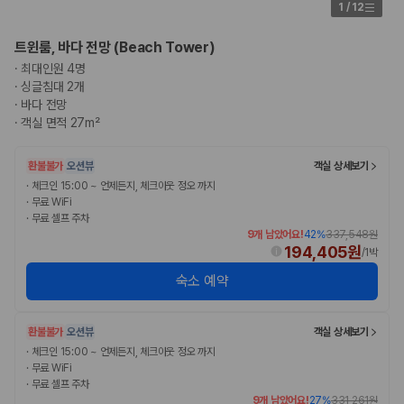
175,206
건
1
/
12
예약 가능 차량
67,123
대
트윈룸, 바다 전망 (Beach Tower)
전국 렌트카 지점
·
최대인원 4명
1,829
개
·
싱글침대 2개
·
바다 전망
제주렌트카 가격비교 자주 묻는 질문
·
객실 면적 27m²
Q. 제주렌트카 가격비교는 카모아에서 어떻게 하나요?
환불불가
오션뷰
객실 상세보기
A. 대여일, 반납일, 인수 지역을 선택하면 제주도 렌트카 업체별 가격, 차종,
·
체크인 15:00 ~ 언제든지, 체크아웃 정오 까지
보험 조건, 예약 가능 차량을 한 번에 비교할 수 있습니다.
·
무료 WiFi
Q. 제주 렌트카 최저가는 무엇을 기준으로 비교해야 하나요?
·
무료 셀프 주차
Q. 제주공항 근처 렌트카도 비교할 수 있나요?
9개 남았어요!
42
%
337,548원
Q. 제주 렌트카 가격비교 시 보험도 함께 비교할 수 있나요?
194,405원
/
1박
Q. 가족 여행에는 어떤 제주 렌트카를 비교해야 하나요?
숙소 예약
제주렌트카 가격비교 주요 링크
환불불가
오션뷰
객실 상세보기
제주도 렌트카 실시간 최저가 가격비교
·
체크인 15:00 ~ 언제든지, 체크아웃 정오 까지
제주 렌트카 예약
·
무료 WiFi
국내 렌트카 가격비교
·
무료 셀프 주차
해외 렌트카 가격비교
9개 남았어요!
27
%
331,261원