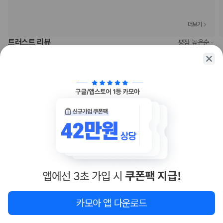
Diners Club
직불카드
더보기
Discover
현금
트러스트 리뷰
평점 높은순
American Express
청결도 5.0 | 친절도 5.0 | 만족도 5.0
5.0
JCB International
/
5.0
트윈룸, 바닷가 (Infinity Tower)
Mastercard
H*****
신고
UnionPay
괌에서 가성비 가장 좋은 곳 같아요!!! 비치 바로 연결되어 있어서 좋고 인
반려동물
피니티풀도 너무 좋아용:)
장애인 안내 동물 동반 가능
2025.05.01
도움돼요
장애인 안내 동물은 요금 및 제한 사항이 면제됩니다.
반려동물 동반 불가
청결도 4.5 | 친절도 5.0 | 만족도 5.0
4.8
/
5.0
트윈룸, 바다 전망 (Beach Tower)
줄****
신고
노후되긴 했지만 다들 친절하시고 청결한편이라 잘 쉬다 갑니다. 다음에
오더라도 리프로!
2025.12.20
도움돼요
카모아 앱 다운로드