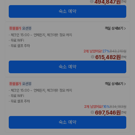
494,847원
/
1박
숙소 예약
환불불가
오션뷰
객실 상세보기
·
체크인 15:00 ~ 언제든지, 체크아웃 정오 까지
·
무료 WiFi
·
무료 셀프 주차
2개 남았어요!
27
%
843,210원
615,482원
/
1박
숙소 예약
환불불가
오션뷰
객실 상세보기
·
체크인 15:00 ~ 언제든지, 체크아웃 정오 까지
·
무료 WiFi
·
무료 셀프 주차
2개 남았어요!
16
%
834,183원
697,546원
/
1박
숙소 예약