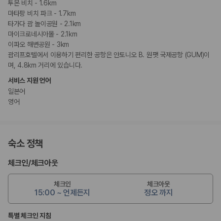
투몬 비치 - 1.6km
마타팡 비치 파크 - 1.7km
타가다 괌 놀이공원 - 2.1km
마이크로네시아몰 - 2.1km
이파오 해변공원 - 3km
괌리프호텔에서 이용하기 편리한 공항은 안토니오 B. 원팻 국제공항 (GUM)이
며, 4.8km 거리에 있습니다.
서비스 지원 언어
일본어
영어
숙소 정책
체크인
/
체크아웃
체크인
체크아웃
15:00 ~ 언제든지
정오 까지
특별 체크인 지침