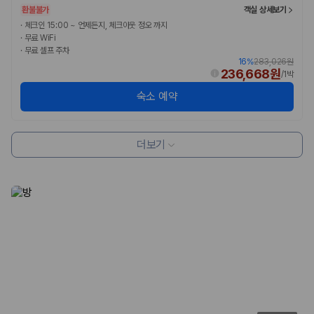
험 조건을 함께 확인해야 합니다.
환불불가
객실 상세보기
·
체크인 15:00 ~ 언제든지, 체크아웃 정오 까지
제주렌트카 보험까지 비교해야 진짜 가격비교입
·
무료 WiFi
·
무료 셀프 주차
니다
16
%
283,026원
236,668원
/
1박
동일한 차량이라도 보험 조건에 따라 실제 부담 금액이 달라질 수 있습니
숙소 예약
다. 카모아는 제주 렌트카 가격뿐 아니라 일반자차, 완전자차, 슈퍼자차 조
건을 함께 확인할 수 있도록 돕습니다.
일반자차:
사고 발생 시 일정 금액의 면책금이 발생할 수 있습니다.
더보기
완전자차:
보상 한도 내에서 면책금 부담이 줄어드는 보험 조건입니
다.
슈퍼자차:
더 높은 보장 조건을 원하는 사용자에게 적합합니다.
2000만 고객이 선택한 렌트카 가격비교 플랫폼
카모아는 제주렌트카부터 국내·해외 렌트카까지 비교할 수 있는 렌트카 가
격비교 플랫폼입니다.
누적 이용 고객수
20,871,562
명
사용자 리뷰