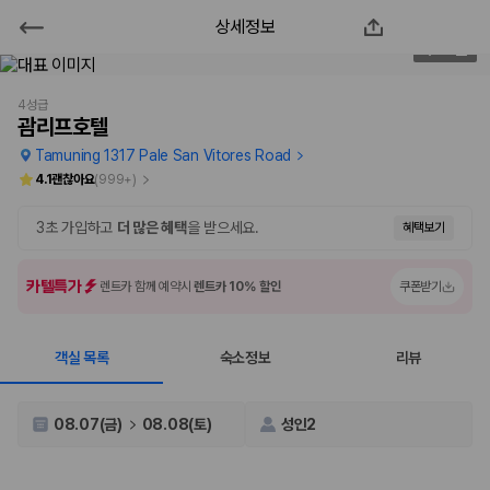
상세정보
괌리프호텔
1
/
130
2000만 이용고객이 선택한 제주 렌트카 가격비교 플랫폼
4성급
괌리프호텔
Tamuning 1317 Pale San Vitores Road
4.1
괜찮아요
(
999+
)
3초 가입하고
더 많은 혜택
을 받으세요.
혜택보기
카텔특가
렌트카 함께 예약시
렌트카 10% 할인
쿠폰받기
객실 목록
숙소정보
리뷰
제주렌트카 가격비교는 카모아에서 한 번에
제주도 렌트카는 업체마다 차량 가격, 보험 조건, 면책금, 보상 한도, 인수
08.07(금)
08.08(토)
성인2
장소, 취소 규정이 다릅니다. 카모아는 여러 제주 렌트카 업체의 조건을 한
화면에서 비교해 사용자가 자신의 일정과 예산에 맞는 차량을 선택할 수 있
도록 돕습니다.