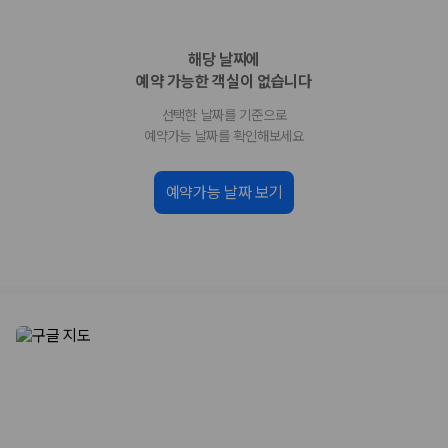
업체별 가격비교:
제주 렌트카 업체별 실시간 예약 가능 차량과 요금
을 비교합니다.
해당 날짜에
차종별 최저가 비교:
경차, 소형, 준중형, 중형, SUV, 승합차 등 여행
인원에 맞는 차종별 가격을 비교합니다.
예약 가능한 객실이 없습니다
보험 조건 비교:
일반자차, 완전자차, 슈퍼자차의 면책금과 보상 한
선택한 날짜를 기준으로
도를 비교합니다.
제주공항 인수 조건 비교:
셔틀 이동, 인수 위치, 반납 편의성을 함께
예약가능 날짜를 확인해보세요
확인합니다.
실시간 예약:
비교 후 원하는 차량을 바로 예약할 수 있습니다.
예약가능 날짜 보기
제주렌트카 실시간 가격비교 바로가기
제주 렌트카를 찾을 때 꼭 비교해야 하는 기준
1. 단순 최저가가 아니라 실제 결제 조건을 비교하세요
제주렌트카 최저가는 차량 기본요금만으로 판단하기 어렵습니다. 보험 포
함 여부, 면책금, 보상 한도, 옵션 비용, 취소 수수료를 함께 확인해야 실제
로 저렴한 차량을 고를 수 있습니다.
2. 보험 조건은 가격만큼 중요합니다