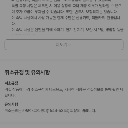
특별 요청 사항은 체크인 시 이용 상황에 따라 제공 여부가 달라질 수 있으
며 추가 요금이 부과될 수 있습니다. 또한, 반드시 보장되지는 않습니다.
이 숙박 시설에서 사용 가능한 결제 수단은 신용카드, 직불카드, 현금입니
다.
이 숙박 시설은 안전을 위해 소화기, 연기 감지기, 보안 시스템, 방범창 등을
갖추고 있습니다.
일본 후생노동성은 모든 외국인 방문자가 여관, 호텔, 모텔 등의 모든 숙박
더보기
시설에 투숙할 때 여권 번호와 국적을 제출하도록 요구하고 있습니다. 또
한, 숙박 시설의 소유주는 제출된 모든 투숙객의 여권을 복사하고 해당 복
사본을 보관해야 합니다.
지불 요금
취소규정 및 유의사항
체크인 또는 체크아웃 시 숙박 시설에서 다음 요금을 청구할 수 있습니다(요금에
는 해당 세금이 포함될 수 있음).
취소규정
1박 기준 1인당 JPY 200.00의 도시세가 부과됩니다.
객실 상품에 따라 취소규정이 다르므로, 자세한 사항은 객실정보를 통해 확인 바
이 숙박 시설에서 제공한 모든 요금 정보가 포함되어 있습니다.
랍니다.
유의사항
부가 정보
취소문의는 카모아 고객센터(1544-5344)로 문의 바랍니다.
추가 안내사항
기타 선택사항