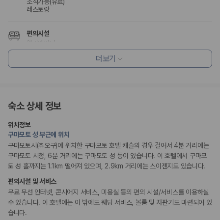
조식가능(유료)
175,206
건
레스토랑
예약 가능 차량
67,123
대
전국 렌트카 지점
편의시설
1,829
개
엘리베이터
더보기
제주렌트카 가격비교 자주 묻는 질문
리셉션 서비스
다국어 구사 가능 직원
Q. 제주렌트카 가격비교는 카모아에서 어떻게 하나요?
콘시어지 서비스
포터/벨보이
A. 대여일, 반납일, 인수 지역을 선택하면 제주도 렌트카 업체별 가격, 차종,
짐 보관 서비스
보험 조건, 예약 가능 차량을 한 번에 비교할 수 있습니다.
숙소 상세 정보
드라이클리닝/세탁서비스
Q. 제주 렌트카 최저가는 무엇을 기준으로 비교해야 하나요?
Q. 제주공항 근처 렌트카도 비교할 수 있나요?
위치정보
Q. 제주 렌트카 가격비교 시 보험도 함께 비교할 수 있나요?
비즈니스
구마모토 성 부근에 위치
Q. 가족 여행에는 어떤 제주 렌트카를 비교해야 하나요?
연회장
구마모토시(츄오구)에 위치한 구마모토 호텔 캐슬의 경우 걸어서 4분 거리에는
컨퍼런스 센터
구마모토 시청, 6분 거리에는 구마모토 성 등이 있습니다. 이 호텔에서 구마모
회의공간
제주렌트카 가격비교 주요 링크
토 성 홀까지는 1.1km 떨어져 있으며, 2.9km 거리에는 스이젠지도 있습니다.
편의시설 및 서비스
흡연 시설
제주도 렌트카 실시간 최저가 가격비교
무료 무선 인터넷, 콘시어지 서비스, 미용실 등의 편의 시설/서비스를 이용하실
지정 흡연 구역
제주 렌트카 예약
수 있습니다. 이 호텔에는 이 밖에도 웨딩 서비스, 볼룸 및 자판기도 마련되어 있
국내 렌트카 가격비교
해외 렌트카 가격비교
습니다.