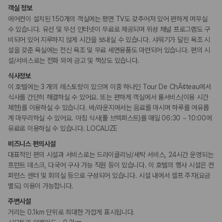
카모아 사이트맵
객실 정보
에어컨이 설치된 150개의 객실에는 평면 TV도 갖추어져 있어 편하게 머무실
수 있습니다. 유선 및 무선 인터넷이 무료로 제공되며 위성 채널 프로그램도 구
비되어 있어 지루하지 않게 시간을 보내실 수 있습니다. 샤워기가 달린 욕조 시
설을 갖춘 욕실에는 전신 욕조 및 무료 세면용품도 마련되어 있습니다. 편의 시
설/서비스로는 전화 외에 금고 및 책상도 있습니다.
식사정보
이 호텔에는 3 개의 레스토랑이 있으며 이중 하나인 Tour De ChÃ¢teau에서
식사를 간단히 해결하실 수 있어요. 또는 편하게 객실에서 룸서비스(이용 시간
제한)를 이용하실 수 있습니다. 바/라운지에서는 음료를 마시며 하루를 여유롭
게 마무리하실 수 있어요. 아침 식사(풀 브렉퍼스트)를 매일 06:30 ~ 10:00에
유료로 이용하실 수 있습니다. LOCALIZE
비즈니스 편의시설
대표적인 편의 시설과 서비스로는 드라이클리닝/세탁 서비스, 24시간 운영되는
프런트 데스크, 다국어 구사 가능 직원 등이 있습니다. 이 호텔의 행사 시설은 컨
퍼런스 센터 및 회의실 등으로 구성되어 있습니다. 시설 내에서 셀프 주차(요금
별도) 이용이 가능합니다.
주변시설
거리는 0.1km 단위로 최대한 가깝게 표시됩니다.