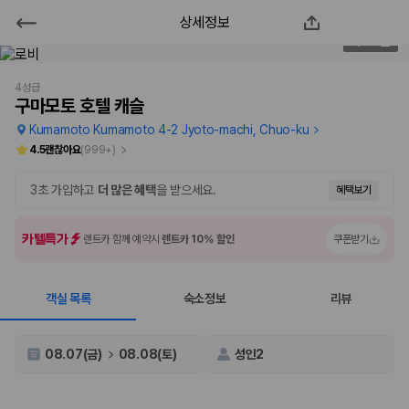
상세정보
구마모토 호텔 캐슬
2
/
174
2000만 이용고객이 선택한 제주 렌트카 가격비교 플랫폼
4성급
구마모토 호텔 캐슬
Kumamoto Kumamoto 4-2 Jyoto-machi, Chuo-ku
4.5
괜찮아요
(
999+
)
3초 가입하고
더 많은 혜택
을 받으세요.
혜택보기
카텔특가
렌트카 함께 예약시
렌트카 10% 할인
쿠폰받기
객실 목록
숙소정보
리뷰
제주렌트카 가격비교는 카모아에서 한 번에
제주도 렌트카는 업체마다 차량 가격, 보험 조건, 면책금, 보상 한도, 인수
08.07(금)
08.08(토)
성인2
장소, 취소 규정이 다릅니다. 카모아는 여러 제주 렌트카 업체의 조건을 한
화면에서 비교해 사용자가 자신의 일정과 예산에 맞는 차량을 선택할 수 있
도록 돕습니다.