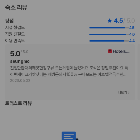
풀 브렉퍼스트아침 식사 요금: 성인 JPY 4000, 어린이 JPY 2500(대략
숙소 리뷰
적인 금액)
셀프 주차 요금: 1박 기준 JPY 1500
4.5
/ 5.0
평점
위 목록에 명시되지 않은 다른 항목이 있을 수 있습니다. 요금 및 보증금은 세전
시설 청결도
4.5
금액일 수 있으며 변경될 수 있습니다.
직원 친절도
4.6
현장 결제 유형 및 수단
이용 만족도
4.4
Visa
5.0
/
5.0
Diners Club
직불카드
seungmo
Discover
친절한환대와깨끗한침구류 모든게맘에들었어요 조식은 정말추천이요 특
현금
히팬케이크가맛낫다는 재방문의사100% 구마모토는 이호텔적극추천
…
American Express
2026.05.02
JCB International
더보기
Mastercard
반려동물
트러스트 리뷰
반려동물 동반 불가