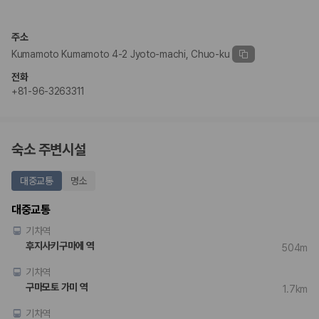
완전자차와 슈퍼자차는 업체별 보장 범위가 다를 수 있습니다. 카모아에서
는 제주 렌트카 가격과 함께 보험 조건을 비교해 여행 스타일에 맞는 보장
수준을 선택할 수 있습니다.
주소
Kumamoto Kumamoto 4-2 Jyoto-machi, Chuo-ku
3. 제주공항 접근성과 셔틀 조건을 함께 확인하세요
전화
제주 렌트카는 차량 인수 위치와 셔틀 편의성에 따라 실제 이용 만족도가
+81-96-3263311
달라집니다. 공항에서 렌트카 사무실까지의 이동 조건을 가격과 함께 비교
하는 것이 좋습니다.
제주도 렌트카 차종별 가격비교
숙소 주변시설
경차·소형차
대중교통
명소
혼자 또는 2인 여행에 적합하며 제주 렌트카 최저가를 찾는 사용자
가 가장 먼저 비교하는 차종입니다.
대중교통
준중형·중형차
기차역
커플·친구 여행에서 많이 선택되며 가격과 승차감의 균형이 좋은 차
종입니다.
후지사키구마에 역
504m
SUV
기차역
가족 여행, 짐이 많은 여행, 장거리 이동에 적합하며 보험 조건과 차
량 연식을 함께 비교하는 것이 좋습니다.
구마모토 가미 역
1.7km
승합차·대형차
단체 여행이나 4인 이상 가족 여행에 적합하며 인원수, 짐 공간, 보
기차역