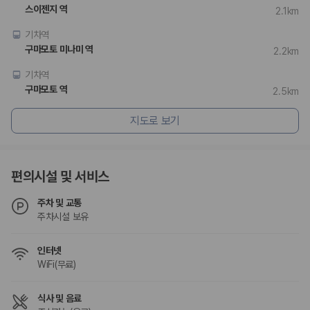
험 조건을 함께 확인해야 합니다.
스이젠지 역
2.1km
제주렌트카 보험까지 비교해야 진짜 가격비교입
기차역
구마모토 미나미 역
2.2km
니다
기차역
동일한 차량이라도 보험 조건에 따라 실제 부담 금액이 달라질 수 있습니
구마모토 역
2.5km
다. 카모아는 제주 렌트카 가격뿐 아니라 일반자차, 완전자차, 슈퍼자차 조
건을 함께 확인할 수 있도록 돕습니다.
지도로 보기
일반자차:
사고 발생 시 일정 금액의 면책금이 발생할 수 있습니다.
완전자차:
보상 한도 내에서 면책금 부담이 줄어드는 보험 조건입니
다.
편의시설 및 서비스
슈퍼자차:
더 높은 보장 조건을 원하는 사용자에게 적합합니다.
주차 및 교통
2000만 고객이 선택한 렌트카 가격비교 플랫폼
주차시설 보유
카모아는 제주렌트카부터 국내·해외 렌트카까지 비교할 수 있는 렌트카 가
인터넷
격비교 플랫폼입니다.
WiFi(무료)
누적 이용 고객수
20,871,562
명
식사 및 음료
사용자 리뷰