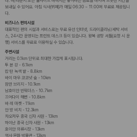
장애인 편의시설
다. 바/라운지 또는 풀사이드 바에서는 좋아하는 음료를 마시며 느긋한 시간을
카모아 사이트맵
휠체어로 이용 가능
보내실 수 있어요. 아침 식사(뷔페)가 매일 06:30 ~ 11:00에 무료로 제공됩니
다.
흡연 시설
비즈니스 편의시설
지정 흡연 구역
대표적인 편의 시설과 서비스로는 무료 유선 인터넷, 드라이클리닝/세탁 서비
스, 24시간 운영되는 프런트 데스크 등이 있습니다. 왕복 공항 셔틀(요청 시 운
행) 서비스를 무료로 이용하실 수 있습니다.
기타
프러포즈/로맨스 패키지 이용 가능
주변시설
거리는 0.1km 단위로 최대한 가깝게 표시됩니다.
투 본 강 - 6.1km
캄 탄 녹색 밭 - 8.8km
바이 마우 코코넛 숲 - 10km
깜딴 브리지 - 10.1km
남호이안 빈워더스 - 10.7km
끄어다이 해변 - 10.8km
바 레 마켓 - 11km
안 방 비치 - 12.3km
차오저우 중국 신자 사원 - 13km
하이난 중국 신자 사원 - 13km
호이안 의류시장 - 13km
역사 문화 박물관 - 13km