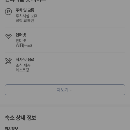
험 조건을 함께 확인해야 합니다.
주차 및 교통
제주렌트카 보험까지 비교해야 진짜 가격비교입
주차시설 보유
공항 교통편
니다
인터넷
동일한 차량이라도 보험 조건에 따라 실제 부담 금액이 달라질 수 있습니
인터넷
다. 카모아는 제주 렌트카 가격뿐 아니라 일반자차, 완전자차, 슈퍼자차 조
WiFi(무료)
건을 함께 확인할 수 있도록 돕습니다.
일반자차:
사고 발생 시 일정 금액의 면책금이 발생할 수 있습니다.
식사 및 음료
완전자차:
보상 한도 내에서 면책금 부담이 줄어드는 보험 조건입니
조식 제공
다.
레스토랑
슈퍼자차:
더 높은 보장 조건을 원하는 사용자에게 적합합니다.
편의시설
2000만 고객이 선택한 렌트카 가격비교 플랫폼
더보기
기념품 가게
ATM/은행업무
루프탑
카모아는 제주렌트카부터 국내·해외 렌트카까지 비교할 수 있는 렌트카 가
정원
격비교 플랫폼입니다.
시설 내 쇼핑몰
누적 이용 고객수
숙소 상세 정보
20,871,562
명
리셉션 서비스
사용자 리뷰
드라이클리닝/세탁서비스
위치정보