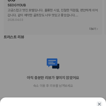
SEOGYOUB
현장 결제 유형 및 수단
고급스럽고 멋진 호텔입니다. 훌륭한 시설, 친절한 직원들, 편안하게 쉬어
Visa
갑니다. 같이 예약한 골프장도 너무 멋있고 좋았습니다.
…
직불카드 결제 불가
2026.04.03
현금 결제 불가
American Express
더보기
JCB International
트러스트 리뷰
반려동물
장애인 안내 동물 동반 불가
반려동물 동반 가능
아직 충분한 리뷰가 쌓이지 않았어요
숙소 이용 후 리뷰를 남겨보세요