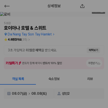
상세정보
호이아나 호텔 & 스위트
2
/
70
2000만 이용고객이 선택한 제주 렌트카 가격비교 플랫폼
5성급
호이아나 호텔 & 스위트
Da Nang Tay Son Tay Hamlet
4.8
괜찮아요
(
35
)
3초 가입하고
더 많은 혜택
을 받으세요.
혜택보기
카텔특가
렌트카 함께 예약시
렌트카 10% 할인
쿠폰받기
객실 목록
숙소정보
리뷰
제주렌트카 가격비교는 카모아에서 한 번에
제주도 렌트카는 업체마다 차량 가격, 보험 조건, 면책금, 보상 한도, 인수
08.07(금)
08.08(토)
성인2
장소, 취소 규정이 다릅니다. 카모아는 여러 제주 렌트카 업체의 조건을 한
화면에서 비교해 사용자가 자신의 일정과 예산에 맞는 차량을 선택할 수 있
도록 돕습니다.