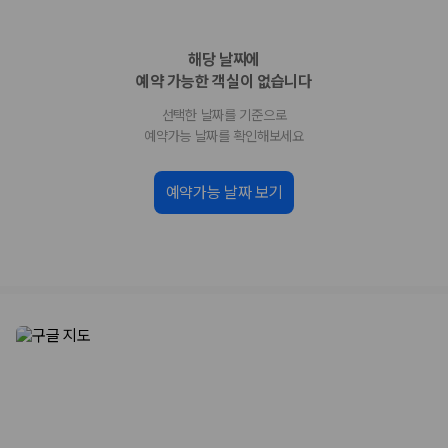
업체별 가격비교:
제주 렌트카 업체별 실시간 예약 가능 차량과 요금
을 비교합니다.
해당 날짜에
차종별 최저가 비교:
경차, 소형, 준중형, 중형, SUV, 승합차 등 여행
인원에 맞는 차종별 가격을 비교합니다.
예약 가능한 객실이 없습니다
보험 조건 비교:
일반자차, 완전자차, 슈퍼자차의 면책금과 보상 한
선택한 날짜를 기준으로
도를 비교합니다.
제주공항 인수 조건 비교:
셔틀 이동, 인수 위치, 반납 편의성을 함께
예약가능 날짜를 확인해보세요
확인합니다.
실시간 예약:
비교 후 원하는 차량을 바로 예약할 수 있습니다.
예약가능 날짜 보기
제주렌트카 실시간 가격비교 바로가기
제주 렌트카를 찾을 때 꼭 비교해야 하는 기준
1. 단순 최저가가 아니라 실제 결제 조건을 비교하세요
제주렌트카 최저가는 차량 기본요금만으로 판단하기 어렵습니다. 보험 포
함 여부, 면책금, 보상 한도, 옵션 비용, 취소 수수료를 함께 확인해야 실제
로 저렴한 차량을 고를 수 있습니다.
2. 보험 조건은 가격만큼 중요합니다