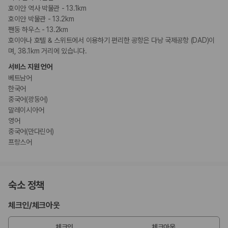
호이안 역사 박물관 - 13.1km
호이안 박물관 - 13.2km
짼둥 하우스 - 13.2km
호이아나 호텔 & 스위트에서 이용하기 편리한 공항은 다낭 국제공항 (DAD)이
며, 38.1km 거리에 있습니다.
서비스 지원 언어
베트남어
한국어
중국어(광둥어)
말레이시아어
영어
중국어(만다린어)
프랑스어
숙소 정책
체크인
/
체크아웃
체크인
체크아웃