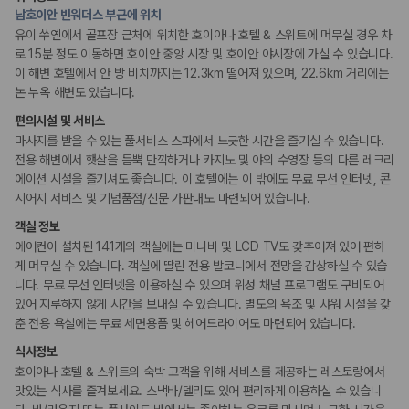
175,206
건
콘시어지 서비스
남호이안 빈워더스 부근에 위치
짐 보관 서비스
예약 가능 차량
유이 쑤옌에서 골프장 근처에 위치한 호이아나 호텔 & 스위트에 머무실 경우 차
포터/벨보이
67,123
대
로 15분 정도 이동하면 호이안 중앙 시장 및 호이안 야시장에 가실 수 있습니다.
전국 렌트카 지점
이 해변 호텔에서 안 방 비치까지는 12.3km 떨어져 있으며, 22.6km 거리에는
1,829
개
웰빙 및 피트니스
논 누옥 해변도 있습니다.
피트니스/헬스시설
제주렌트카 가격비교 자주 묻는 질문
사우나/스파
편의시설 및 서비스
마사지를 받을 수 있는 풀서비스 스파에서 느긋한 시간을 즐기실 수 있습니다.
Q. 제주렌트카 가격비교는 카모아에서 어떻게 하나요?
전용 해변에서 햇살을 듬뿍 만끽하거나 카지노 및 야외 수영장 등의 다른 레크리
액티비티
A. 대여일, 반납일, 인수 지역을 선택하면 제주도 렌트카 업체별 가격, 차종,
에이션 시설을 즐기셔도 좋습니다. 이 호텔에는 이 밖에도 무료 무선 인터넷, 콘
골프시설
보험 조건, 예약 가능 차량을 한 번에 비교할 수 있습니다.
카지노
시어지 서비스 및 기념품점/신문 가판대도 마련되어 있습니다.
전용해변
Q. 제주 렌트카 최저가는 무엇을 기준으로 비교해야 하나요?
객실 정보
Q. 제주공항 근처 렌트카도 비교할 수 있나요?
Q. 제주 렌트카 가격비교 시 보험도 함께 비교할 수 있나요?
에어컨이 설치된 141개의 객실에는 미니바 및 LCD TV도 갖추어져 있어 편하
키즈
Q. 가족 여행에는 어떤 제주 렌트카를 비교해야 하나요?
게 머무실 수 있습니다. 객실에 딸린 전용 발코니에서 전망을 감상하실 수 있습
어린이 수영장
니다. 무료 무선 인터넷을 이용하실 수 있으며 위성 채널 프로그램도 구비되어
키즈 클럽
제주렌트카 가격비교 주요 링크
시설 내 놀이터
있어 지루하지 않게 시간을 보내실 수 있습니다. 별도의 욕조 및 샤워 시설을 갖
춘 전용 욕실에는 무료 세면용품 및 헤어드라이어도 마련되어 있습니다.
제주도 렌트카 실시간 최저가 가격비교
비즈니스
식사정보
제주 렌트카 예약
연회장
호이아나 호텔 & 스위트의 숙박 고객을 위해 서비스를 제공하는 레스토랑에서
국내 렌트카 가격비교
맛있는 식사를 즐겨보세요. 스낵바/델리도 있어 편리하게 이용하실 수 있습니
해외 렌트카 가격비교