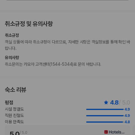
이 숙박 시설은 안전을 위해 소화기, 연기 감지기, 구급상자 등을 갖추고 있
습니다.
이 숙박 시설에는 어린이에게 적합하지 않을 수 있는 발코니, 파티오, 테라
취소규정 및 유의사항
스와 같은 야외 공간이 있습니다. 이 부분이 염려되시면 도착 전에 숙박 시
설에 연락하여 적합한 객실을 이용할 수 있는지 확인하시기 바랍니다.
취소규정
골프 티오프 시간 및 스파 트리트먼트의 경우 사전 예약이 필요합니다. 예
객실 상품에 따라 취소규정이 다르므로, 자세한 사항은 객실정보를 통해 확인 바
약 확인 메일에 나와 있는 연락처 정보로 도착 전에 호텔에 연락하여 예약
랍니다.
하실 수 있습니다.
무료 아침 식사는 아동에게 제공되지 않을 수 있습니다.
유의사항
이용 상황에 따라 객실 연결이 가능하며, 예약 확인 메일에 나와 있는 번호
취소문의는 카모아 고객센터(1544-5344)로 문의 바랍니다.
로 숙박 시설에 직접 연락하여 요청하실 수 있습니다.
비대면 체크인, 비대면 체크아웃 서비스를 이용하실 수 있습니다.
숙소 리뷰
부가 정보
추가 안내사항
4.8
/ 5.0
평점
기타 선택사항
시설 청결도
4.9
반려동물 동반 시 요금: 1일 기준, 1마리당 VND 2835000
직원 친절도
4.9
간이 침대 이용 요금: 1박 기준, VND 1701000.0
이용 만족도
4.8
위 목록에 명시되지 않은 다른 항목이 있을 수 있습니다. 요금 및 보증금은 세전
5.0
/
5.0
금액일 수 있으며 변경될 수 있습니다.