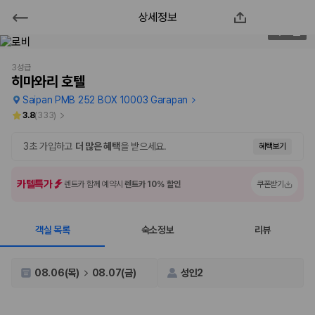
상세정보
히마와리 호텔
2
/
40
2000만 이용고객이 선택한 제주 렌트카 가격비교 플랫폼
3성급
히마와리 호텔
Saipan PMB 252 BOX 10003 Garapan
3.8
(
333
)
3초 가입하고
더 많은 혜택
을 받으세요.
혜택보기
카텔특가
렌트카 함께 예약시
렌트카 10% 할인
쿠폰받기
객실 목록
숙소정보
리뷰
제주렌트카 가격비교는 카모아에서 한 번에
제주도 렌트카는 업체마다 차량 가격, 보험 조건, 면책금, 보상 한도, 인수
08.06(목)
08.07(금)
성인2
장소, 취소 규정이 다릅니다. 카모아는 여러 제주 렌트카 업체의 조건을 한
화면에서 비교해 사용자가 자신의 일정과 예산에 맞는 차량을 선택할 수 있
도록 돕습니다.