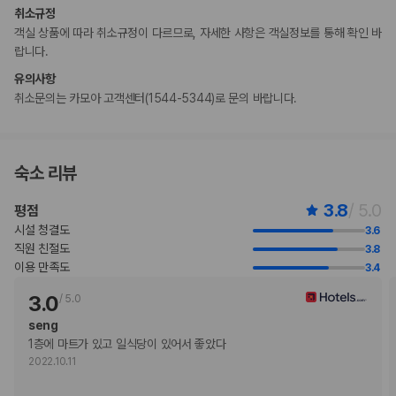
취소규정
간이/추가 침대 이용 불가
객실 상품에 따라 취소규정이 다르므로, 자세한 사항은 객실정보를 통해 확인 바
엘리베이터 없음
랍니다.
기타 선택사항
유의사항
이른 체크인 요금: USD 20(객실 이용 상황에 따라 다름)
취소문의는 카모아 고객센터(1544-5344)로 문의 바랍니다.
늦은 체크아웃 요금: USD 15(객실 이용 상황에 따라 다름)
위 목록에 명시되지 않은 다른 항목이 있을 수 있습니다. 요금 및 보증금은 세전
금액일 수 있으며 변경될 수 있습니다.
현장 결제 유형 및 수단
숙소 리뷰
Visa
Diners Club
3.8
/ 5.0
평점
직불카드 결제 불가
시설 청결도
3.6
Discover
직원 친절도
3.8
현금
이용 만족도
3.4
JCB International
Mastercard
3.0
/
5.0
반려동물
seng
장애인 안내 동물 동반 불가
1층에 마트가 있고 일식당이 있어서 좋았다
반려동물 동반 불가
2022.10.11