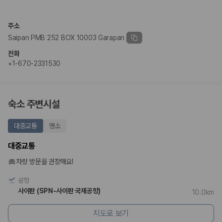
완전자차와 슈퍼자차는 업체별 보장 범위가 다를 수 있습니다. 카모아에서
는 제주 렌트카 가격과 함께 보험 조건을 비교해 여행 스타일에 맞는 보장
수준을 선택할 수 있습니다.
주소
Saipan PMB 252 BOX 10003 Garapan
3. 제주공항 접근성과 셔틀 조건을 함께 확인하세요
전화
제주 렌트카는 차량 인수 위치와 셔틀 편의성에 따라 실제 이용 만족도가
+1-670-2331530
달라집니다. 공항에서 렌트카 사무실까지의 이동 조건을 가격과 함께 비교
하는 것이 좋습니다.
제주도 렌트카 차종별 가격비교
숙소 주변시설
경차·소형차
대중교통
명소
혼자 또는 2인 여행에 적합하며 제주 렌트카 최저가를 찾는 사용자
가 가장 먼저 비교하는 차종입니다.
대중교통
준중형·중형차
커플·친구 여행에서 많이 선택되며 가격과 승차감의 균형이 좋은 차
차량 방문을 권장해요!
종입니다.
SUV
공항
가족 여행, 짐이 많은 여행, 장거리 이동에 적합하며 보험 조건과 차
사이판 (SPN-사이판 국제공항)
10.0km
량 연식을 함께 비교하는 것이 좋습니다.
승합차·대형차
지도로 보기
단체 여행이나 4인 이상 가족 여행에 적합하며 인원수, 짐 공간, 보