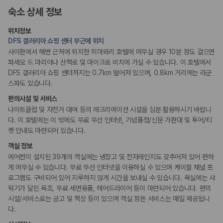
175,206
건
액티비티
숙소 상세 정보
예약 가능 차량
자전거 대여
67,123
대
클럽
위치정보
전국 렌트카 지점
테니스장
DFS 갤러리아 쇼핑 센터 부근에 위치
1,829
개
사이판에서 해변 근처에 위치한 히마와리 호텔에 머무실 경우 10분 정도 걸으면
흡연 시설
제주렌트카 가격비교 자주 묻는 질문
파세오 드 마리아나 산책로 및 마이크로 비치에 가실 수 있습니다. 이 호텔에서
금연 숙박 시설
DFS 갤러리아 쇼핑 센터까지는 0.7km 떨어져 있으며, 0.8km 거리에는 라군
스파도 있습니다.
Q. 제주렌트카 가격비교는 카모아에서 어떻게 하나요?
A. 대여일, 반납일, 인수 지역을 선택하면 제주도 렌트카 업체별 가격, 차종,
편의시설 및 서비스
보험 조건, 예약 가능 차량을 한 번에 비교할 수 있습니다.
나이트클럽 및 자전거 대여 등의 레크리에이션 시설을 십분 활용하시기 바랍니
Q. 제주 렌트카 최저가는 무엇을 기준으로 비교해야 하나요?
다. 이 호텔에는 이 밖에도 무료 무선 인터넷, 기념품점/신문 가판대 및 투어/티
Q. 제주공항 근처 렌트카도 비교할 수 있나요?
켓 안내도 마련되어 있습니다.
Q. 제주 렌트카 가격비교 시 보험도 함께 비교할 수 있나요?
Q. 가족 여행에는 어떤 제주 렌트카를 비교해야 하나요?
객실 정보
에어컨이 설치된 39개의 객실에는 냉장고 및 전자레인지도 갖추어져 있어 편하
제주렌트카 가격비교 주요 링크
게 머무실 수 있습니다. 무료 무선 인터넷을 이용하실 수 있으며 케이블 채널 프
로그램도 구비되어 있어 지루하지 않게 시간을 보내실 수 있습니다. 욕실에는 샤
제주도 렌트카 실시간 최저가 가격비교
워기가 달린 욕조, 무료 세면용품, 헤어드라이어 등이 마련되어 있습니다. 편의
제주 렌트카 예약
시설/서비스로는 금고 및 책상 등이 있으며 객실 정돈 서비스는 매일 제공됩니
국내 렌트카 가격비교
다.
해외 렌트카 가격비교