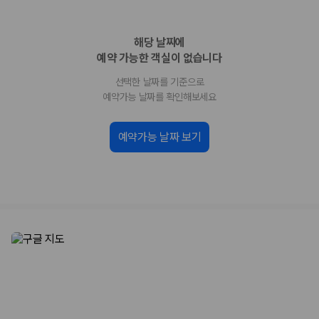
업체별 가격비교:
제주 렌트카 업체별 실시간 예약 가능 차량과 요금
을 비교합니다.
해당 날짜에
차종별 최저가 비교:
경차, 소형, 준중형, 중형, SUV, 승합차 등 여행
인원에 맞는 차종별 가격을 비교합니다.
예약 가능한 객실이 없습니다
보험 조건 비교:
일반자차, 완전자차, 슈퍼자차의 면책금과 보상 한
선택한 날짜를 기준으로
도를 비교합니다.
제주공항 인수 조건 비교:
셔틀 이동, 인수 위치, 반납 편의성을 함께
예약가능 날짜를 확인해보세요
확인합니다.
실시간 예약:
비교 후 원하는 차량을 바로 예약할 수 있습니다.
예약가능 날짜 보기
제주렌트카 실시간 가격비교 바로가기
제주 렌트카를 찾을 때 꼭 비교해야 하는 기준
1. 단순 최저가가 아니라 실제 결제 조건을 비교하세요
제주렌트카 최저가는 차량 기본요금만으로 판단하기 어렵습니다. 보험 포
함 여부, 면책금, 보상 한도, 옵션 비용, 취소 수수료를 함께 확인해야 실제
로 저렴한 차량을 고를 수 있습니다.
2. 보험 조건은 가격만큼 중요합니다