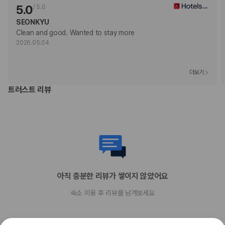
직불카드
5.0
/
5.0
Discover
SEONKYU
현금
Clean and good. Wanted to stay more
American Express
2026.05.04
JCB International
Mastercard
반려동물
더보기
반려동물 동반 불가
트러스트 리뷰
아직 충분한 리뷰가 쌓이지 않았어요
숙소 이용 후 리뷰를 남겨보세요