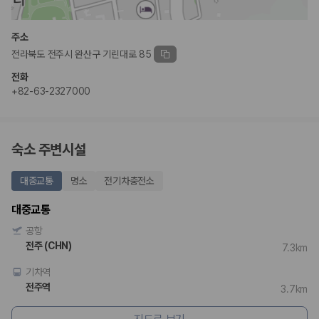
완전자차와 슈퍼자차는 업체별 보장 범위가 다를 수 있습니다. 카모아에서
는 제주 렌트카 가격과 함께 보험 조건을 비교해 여행 스타일에 맞는 보장
수준을 선택할 수 있습니다.
주소
전라북도 전주시 완산구 기린대로 85
3. 제주공항 접근성과 셔틀 조건을 함께 확인하세요
전화
제주 렌트카는 차량 인수 위치와 셔틀 편의성에 따라 실제 이용 만족도가
+82-63-2327000
달라집니다. 공항에서 렌트카 사무실까지의 이동 조건을 가격과 함께 비교
하는 것이 좋습니다.
제주도 렌트카 차종별 가격비교
숙소 주변시설
경차·소형차
대중교통
명소
전기차충전소
혼자 또는 2인 여행에 적합하며 제주 렌트카 최저가를 찾는 사용자
가 가장 먼저 비교하는 차종입니다.
대중교통
준중형·중형차
공항
커플·친구 여행에서 많이 선택되며 가격과 승차감의 균형이 좋은 차
종입니다.
전주 (CHN)
7.3km
SUV
기차역
가족 여행, 짐이 많은 여행, 장거리 이동에 적합하며 보험 조건과 차
량 연식을 함께 비교하는 것이 좋습니다.
전주역
3.7km
승합차·대형차
단체 여행이나 4인 이상 가족 여행에 적합하며 인원수, 짐 공간, 보