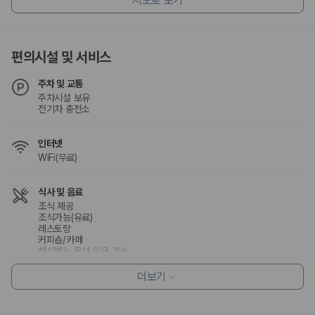
지도로 보기
험 조건을 함께 확인해야 합니다.
제주렌트카 보험까지 비교해야 진짜 가격비교입
편의시설 및 서비스
니다
주차 및 교통
동일한 차량이라도 보험 조건에 따라 실제 부담 금액이 달라질 수 있습니
주차시설 보유
다. 카모아는 제주 렌트카 가격뿐 아니라 일반자차, 완전자차, 슈퍼자차 조
전기차 충전소
건을 함께 확인할 수 있도록 돕습니다.
일반자차:
사고 발생 시 일정 금액의 면책금이 발생할 수 있습니다.
인터넷
완전자차:
보상 한도 내에서 면책금 부담이 줄어드는 보험 조건입니
WiFi(무료)
다.
슈퍼자차:
더 높은 보장 조건을 원하는 사용자에게 적합합니다.
식사 및 음료
조식 제공
2000만 고객이 선택한 렌트카 가격비교 플랫폼
조식가능(유료)
레스토랑
커피숍/카페
카모아는 제주렌트카부터 국내·해외 렌트카까지 비교할 수 있는 렌트카 가
채식메뉴 옵션 이용 가능
격비교 플랫폼입니다.
더보기
누적 이용 고객수
편의시설
20,871,562
명
엘리베이터
사용자 리뷰