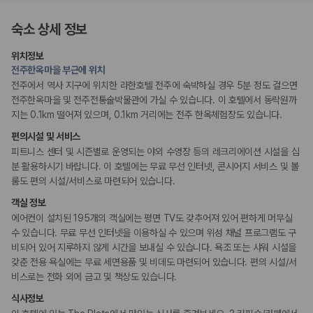
175,206
건
리셉션 서비스
예약 가능 차량
숙소 상세 정보
67,123
대
콘시어지 서비스
짐 보관 서비스
전국 렌트카 지점
위치정보
1,829
개
전주한옥마을 부근에 위치
웰빙 및 피트니스
전주에서 역사 지구에 위치한 라한호텔 전주에 숙박하실 경우 5분 정도 걸으면
제주렌트카 가격비교 자주 묻는 질문
피트니스/헬스시설
전주한옥마을 및 전주전통술박물관에 가실 수 있습니다. 이 호텔에서 동락원까
지는 0.1km 떨어져 있으며, 0.1km 거리에는 전주 한옥체험장도 있습니다.
Q. 제주렌트카 가격비교는 카모아에서 어떻게 하나요?
액티비티
A. 대여일, 반납일, 인수 지역을 선택하면 제주도 렌트카 업체별 가격, 차종,
편의시설 및 서비스
수영장
보험 조건, 예약 가능 차량을 한 번에 비교할 수 있습니다.
피트니스 센터 및 시즌별로 운영되는 야외 수영장 등의 레크리에이션 시설을 십
Q. 제주 렌트카 최저가는 무엇을 기준으로 비교해야 하나요?
분 활용하시기 바랍니다. 이 호텔에는 무료 무선 인터넷, 콘시어지 서비스 및 볼
Q. 제주공항 근처 렌트카도 비교할 수 있나요?
키즈
룸도 편의 시설/서비스로 마련되어 있습니다.
Q. 제주 렌트카 가격비교 시 보험도 함께 비교할 수 있나요?
어린이 수영장
Q. 가족 여행에는 어떤 제주 렌트카를 비교해야 하나요?
객실 정보
에어컨이 설치된 195개의 객실에는 평면 TV도 갖추어져 있어 편하게 머무실
비즈니스
제주렌트카 가격비교 주요 링크
수 있습니다. 무료 무선 인터넷을 이용하실 수 있으며 위성 채널 프로그램도 구
연회장
비되어 있어 지루하지 않게 시간을 보내실 수 있습니다. 욕조 또는 샤워 시설을
제주도 렌트카 실시간 최저가 가격비교
갖춘 전용 욕실에는 무료 세면용품 및 비데도 마련되어 있습니다. 편의 시설/서
흡연 시설
제주 렌트카 예약
비스로는 전화 외에 금고 및 책상도 있습니다.
금연 숙박 시설
국내 렌트카 가격비교
식사정보
해외 렌트카 가격비교