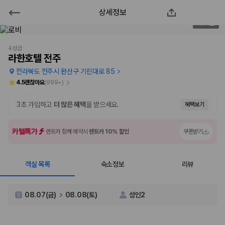
상세정보
라한호텔 전주
2
/
51
2000만 이용고객이 선택한 제주 렌트카 가격비교 플랫폼
4성급
라한호텔 전주
전라북도 전주시 완산구 기린대로 85
4.5
괜찮아요
(
999+
)
3초 가입하고
더 많은 혜택
을 받으세요.
혜택보기
카텔특가
렌트카 함께 예약시
렌트카 10% 할인
쿠폰받기
객실 목록
숙소정보
리뷰
제주렌트카 가격비교는 카모아에서 한 번에
제주도 렌트카는 업체마다 차량 가격, 보험 조건, 면책금, 보상 한도, 인수
08.07(금)
08.08(토)
성인2
장소, 취소 규정이 다릅니다. 카모아는 여러 제주 렌트카 업체의 조건을 한
화면에서 비교해 사용자가 자신의 일정과 예산에 맞는 차량을 선택할 수 있
도록 돕습니다.