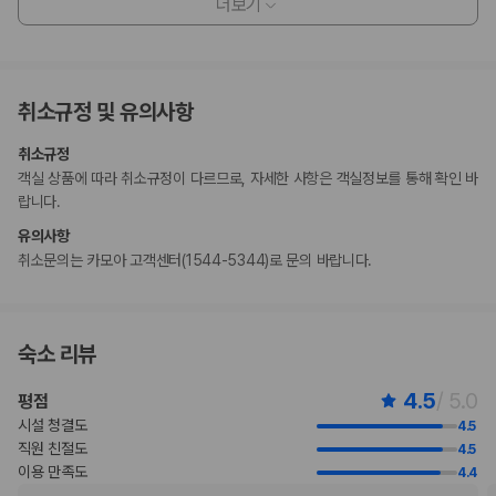
더보기
계절에 따라 운영되는 수영장은 5월 01일 ~ 10월 26일에 이용 가능합니
다.
수영장 이용 시간은 10:00 ~ 19:00입니다.
고객의 안전을 위해 모든 거래 시 현금 없이 결제 가능 등의 조치를 시행 중
취소규정 및 유의사항
입니다.
취소규정
부가 정보
객실 상품에 따라 취소규정이 다르므로, 자세한 사항은 객실정보를 통해 확인 바
추가 안내사항
랍니다.
간이/추가 침대 이용 불가
유의사항
기타 선택사항
취소문의는 카모아 고객센터(1544-5344)로 문의 바랍니다.
뷔페아침 식사 요금: 성인 KRW 32000, 어린이 KRW 23000(대략적인
금액)
수영장 이용 요금: KRW 50000(1인당 숙박 기간 내 1회)
숙소 리뷰
스파 이용 요금: KRW 26000(1인당 숙박 기간 내 1회)
위 목록에 명시되지 않은 다른 항목이 있을 수 있습니다. 요금 및 보증금은 세전
4.5
/ 5.0
평점
금액일 수 있으며 변경될 수 있습니다.
시설 청결도
4.5
현장 결제 유형 및 수단
직원 친절도
4.5
Visa
이용 만족도
4.4
Diners Club