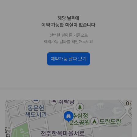
업체별 가격비교:
제주 렌트카 업체별 실시간 예약 가능 차량과 요금
을 비교합니다.
해당 날짜에
차종별 최저가 비교:
경차, 소형, 준중형, 중형, SUV, 승합차 등 여행
인원에 맞는 차종별 가격을 비교합니다.
예약 가능한 객실이 없습니다
보험 조건 비교:
일반자차, 완전자차, 슈퍼자차의 면책금과 보상 한
선택한 날짜를 기준으로
도를 비교합니다.
제주공항 인수 조건 비교:
셔틀 이동, 인수 위치, 반납 편의성을 함께
예약가능 날짜를 확인해보세요
확인합니다.
실시간 예약:
비교 후 원하는 차량을 바로 예약할 수 있습니다.
예약가능 날짜 보기
제주렌트카 실시간 가격비교 바로가기
제주 렌트카를 찾을 때 꼭 비교해야 하는 기준
1. 단순 최저가가 아니라 실제 결제 조건을 비교하세요
제주렌트카 최저가는 차량 기본요금만으로 판단하기 어렵습니다. 보험 포
함 여부, 면책금, 보상 한도, 옵션 비용, 취소 수수료를 함께 확인해야 실제
로 저렴한 차량을 고를 수 있습니다.
2. 보험 조건은 가격만큼 중요합니다