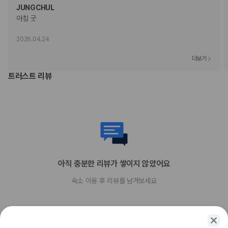
기타 선택사항
JUNGCHUL
뷔페아침 식사 요금: 성인 JPY 4000, 어린이 JPY 4000(대략적인 금액)
셀프 주차 요금: 1일 기준 JPY 2000
추가 요금 지불 시 이른 체크인 가능(객실 이용 상황에 따라 다름)
2026.04.24
늦은 체크아웃 시 요금 부과(객실 이용 상황에 따라 다름)
위 목록에 명시되지 않은 다른 항목이 있을 수 있습니다. 요금 및 보증금은 세전
더보기
금액일 수 있으며 변경될 수 있습니다.
트러스트 리뷰
현장 결제 유형 및 수단
Visa
Diners Club
직불카드 결제 불가
현금
American Express
JCB International
Mastercard
아직 충분한 리뷰가 쌓이지 않았어요
UnionPay
숙소 이용 후 리뷰를 남겨보세요
반려동물
장애인 안내 동물 동반 가능
장애인 안내 동물은 요금 및 제한 사항이 면제됩니다.
반려동물 동반 불가