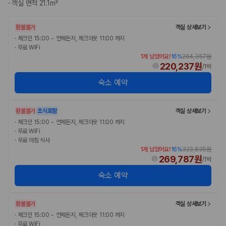
·
객실 면적 21.1m²
175,206
건
예약 가능 차량
67,123
대
환불불가
객실 상세보기
전국 렌트카 지점
·
체크인 15:00 ~ 언제든지, 체크아웃 11:00 까지
1,829
개
·
무료 WiFi
1개 남았어요!
16
%
264,357원
제주렌트카 가격비교 자주 묻는 질문
220,237원
/
1박
숙소 예약
Q. 제주렌트카 가격비교는 카모아에서 어떻게 하나요?
A. 대여일, 반납일, 인수 지역을 선택하면 제주도 렌트카 업체별 가격, 차종,
보험 조건, 예약 가능 차량을 한 번에 비교할 수 있습니다.
환불불가
조식포함
객실 상세보기
Q. 제주 렌트카 최저가는 무엇을 기준으로 비교해야 하나요?
·
체크인 15:00 ~ 언제든지, 체크아웃 11:00 까지
Q. 제주공항 근처 렌트카도 비교할 수 있나요?
·
무료 WiFi
Q. 제주 렌트카 가격비교 시 보험도 함께 비교할 수 있나요?
·
무료 아침 식사
Q. 가족 여행에는 어떤 제주 렌트카를 비교해야 하나요?
1개 남았어요!
16
%
323,835원
269,787원
/
1박
제주렌트카 가격비교 주요 링크
숙소 예약
제주도 렌트카 실시간 최저가 가격비교
제주 렌트카 예약
환불불가
객실 상세보기
국내 렌트카 가격비교
·
체크인 15:00 ~ 언제든지, 체크아웃 11:00 까지
해외 렌트카 가격비교
·
무료 WiFi