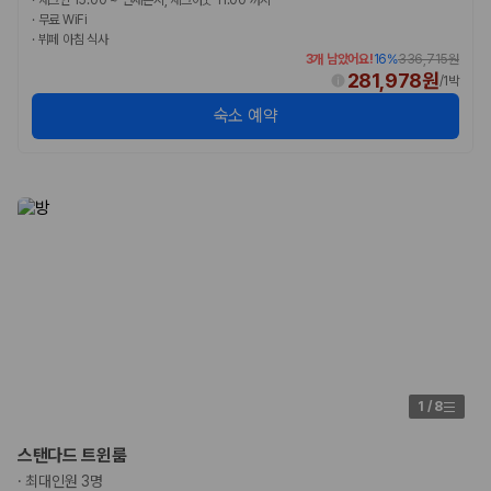
·
체크인 15:00 ~ 언제든지, 체크아웃 11:00 까지
·
무료 WiFi
·
뷔페 아침 식사
3개 남았어요!
16
%
336,715원
281,978원
/
1박
숙소 예약
1
/
8
스탠다드 트윈룸
·
최대인원 3명