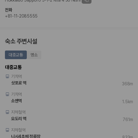
Hokkaido Sapporo 5-1-2 Kita 4 Jo Nishi
전화
+81-11-2085555
숙소 주변시설
대중교통
명소
대중교통
기차역
삿포로 역
368m
기차역
소엔역
1.5km
지하철역
오도리 역
761m
지하철역
니시4초메 정류장
833m