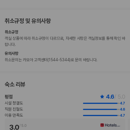
시설에 투숙할 때 여권 번호와 국적을 제출하도록 요구하고 있습니다. 또
한, 숙박 시설의 소유주는 제출된 모든 투숙객의 여권을 복사하고 해당 복
사본을 보관해야 합니다.
취소규정 및 유의사항
인근 건물에서 진행되는 공사로 인해 소음이 발생할 수 있습니다.
주차 시 높이 제한이 적용됩니다.
취소규정
이 숙박 시설에서는 고객의 모든 성적 지향과 성 정체성을 존중합니다(성소
객실 상품에 따라 취소규정이 다르므로, 자세한 사항은 객실정보를 통해 확인 바
수자(LGBTQ+) 환영).
랍니다.
지불 요금
유의사항
체크인 또는 체크아웃 시 숙박 시설에서 다음 요금을 청구할 수 있습니다(요금에
취소문의는 카모아 고객센터(1544-5344)로 문의 바랍니다.
는 해당 세금이 포함될 수 있음).
도시세가 숙박 시설에서 부과될 수 있습니다. 도시세는 객실 요금에 따라 1
박 기준 1인당 JPY 100~10,000입니다. 추가 면제가 적용될 수 있습니
다. 자세한 내용은 예약 후 받으신 예약 확인 메일에 나와 있는 연락처 정보
숙소 리뷰
로 숙박 시설에 문의해 주시기 바랍니다.
이 숙박 시설에서 제공한 모든 요금 정보가 포함되어 있습니다.
4.6
/ 5.0
평점
시설 청결도
4.7
부가 정보
직원 친절도
4.6
추가 안내사항
이용 만족도
4.7
주차 높이 제한 적용
3.0
/
5.0