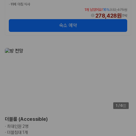
카모아 사이트맵
·
뷔페 아침 식사
1개 남았어요!
16
%
332,475원
278,428원
/
1박
숙소 예약
1
/
6
더블룸 (Accessible)
·
최대인원 2명
·
더블침대 1개