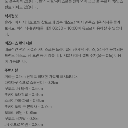
도 갖추어져 있습니다. 편의 시설/서비스로는 전화 외에 금고 및 무료 티백/인스
턴트 커피도 있습니다.
식사정보
솔라리아 니시테츠 호텔 삿포로에 있는 레스토랑에서 만족스러운 식사를 즐겨
보세요. 아침 식사(뷔페)를 매일 06:30 ~ 10:00에 유료로 이용하실 수 있습니
다.
비즈니스 편의시설
대표적인 편의 시설과 서비스로는 드라이클리닝/세탁 서비스, 24시간 운영되는
프런트 데스크, 짐 보관 등이 있습니다. 시설 내에서 셀프 주차(요금 별도) 이용
이 가능합니다.
주변시설
거리는 0.1km 단위로 최대한 가깝게 표시됩니다.
다이마루 삿포로 쇼핑센터 - 0.2km
삿포로 JR 타워 - 0.5km
홋카이도대학교 - 0.6km
소세이가와 파크 - 0.6km
홋카이도청 구 본청사 - 0.7km
오도리 공원 - 0.8km
삿포로 시계탑 - 0.8km
JR 삿포로 병원 - 0.8km