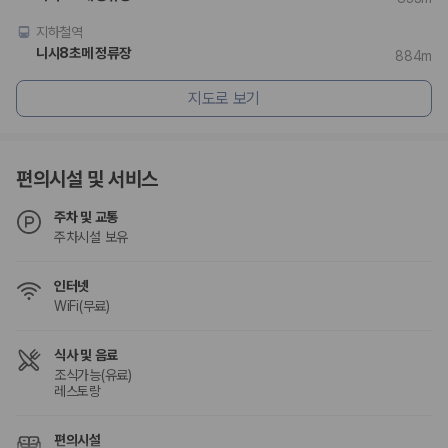
지하철역
니시8초메 정류장
884m
지도로 보기
편의시설 및 서비스
주차 및 교통
주차시설 보유
인터넷
WiFi(무료)
식사 및 음료
조식가능(유료)
레스토랑
편의시설