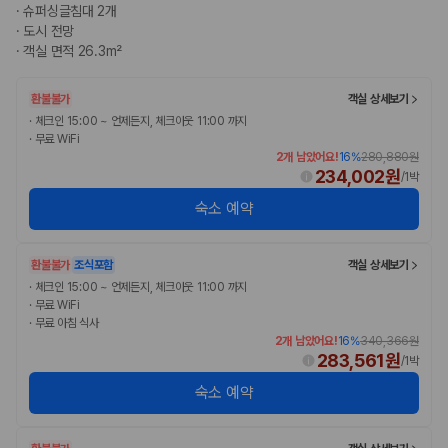
·
슈퍼싱글침대 2개
·
도시 전망
·
객실 면적 26.3m²
환불불가
객실 상세보기
·
체크인 15:00 ~ 언제든지, 체크아웃 11:00 까지
·
무료 WiFi
2개 남았어요!
16
%
280,880원
234,002원
/
1박
숙소 예약
환불불가
조식포함
객실 상세보기
·
체크인 15:00 ~ 언제든지, 체크아웃 11:00 까지
·
무료 WiFi
·
무료 아침 식사
2개 남았어요!
16
%
340,366원
283,561원
/
1박
숙소 예약