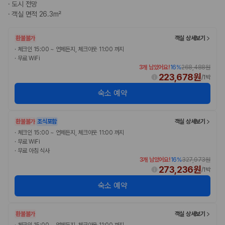
·
도시 전망
·
객실 면적 26.3m²
환불불가
객실 상세보기
·
체크인 15:00 ~ 언제든지, 체크아웃 11:00 까지
·
무료 WiFi
3개 남았어요!
16
%
268,488원
223,678원
/
1박
숙소 예약
환불불가
조식포함
객실 상세보기
·
체크인 15:00 ~ 언제든지, 체크아웃 11:00 까지
·
무료 WiFi
·
무료 아침 식사
3개 남았어요!
16
%
327,973원
273,236원
/
1박
숙소 예약
환불불가
객실 상세보기