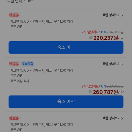
·
객실 면적 21.1m²
완전자차와 슈퍼자차는 업체별 보장 범위가 다를 수 있습니다. 카모아에서
는 제주 렌트카 가격과 함께 보험 조건을 비교해 여행 스타일에 맞는 보장
수준을 선택할 수 있습니다.
환불불가
객실 상세보기
·
체크인 15:00 ~ 언제든지, 체크아웃 11:00 까지
3. 제주공항 접근성과 셔틀 조건을 함께 확인하세요
·
무료 WiFi
2개 남았어요!
16
%
264,357원
제주 렌트카는 차량 인수 위치와 셔틀 편의성에 따라 실제 이용 만족도가
220,237원
/
1박
달라집니다. 공항에서 렌트카 사무실까지의 이동 조건을 가격과 함께 비교
숙소 예약
하는 것이 좋습니다.
제주도 렌트카 차종별 가격비교
환불불가
조식포함
객실 상세보기
·
체크인 15:00 ~ 언제든지, 체크아웃 11:00 까지
경차·소형차
·
무료 WiFi
혼자 또는 2인 여행에 적합하며 제주 렌트카 최저가를 찾는 사용자
·
무료 아침 식사
가 가장 먼저 비교하는 차종입니다.
2개 남았어요!
16
%
323,835원
준중형·중형차
269,787원
/
1박
커플·친구 여행에서 많이 선택되며 가격과 승차감의 균형이 좋은 차
숙소 예약
종입니다.
SUV
가족 여행, 짐이 많은 여행, 장거리 이동에 적합하며 보험 조건과 차
환불불가
객실 상세보기
량 연식을 함께 비교하는 것이 좋습니다.
승합차·대형차
·
체크인 15:00 ~ 언제든지, 체크아웃 11:00 까지
단체 여행이나 4인 이상 가족 여행에 적합하며 인원수, 짐 공간, 보
·
무료 WiFi