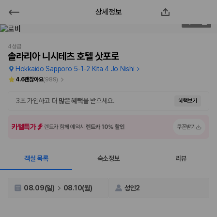
상세정보
솔라리아 니시테츠 호텔 삿포로
2
/
197
2000만 이용고객이 선택한 제주 렌트카 가격비교 플랫폼
4성급
솔라리아 니시테츠 호텔 삿포로
Hokkaido Sapporo 5-1-2 Kita 4 Jo Nishi
4.6
괜찮아요
(
989
)
3초 가입하고
더 많은 혜택
을 받으세요.
혜택보기
카텔특가
렌트카 함께 예약시
렌트카 10% 할인
쿠폰받기
객실 목록
숙소정보
리뷰
제주렌트카 가격비교는 카모아에서 한 번에
제주도 렌트카는 업체마다 차량 가격, 보험 조건, 면책금, 보상 한도, 인수
08.09(일)
08.10(월)
성인2
장소, 취소 규정이 다릅니다. 카모아는 여러 제주 렌트카 업체의 조건을 한
화면에서 비교해 사용자가 자신의 일정과 예산에 맞는 차량을 선택할 수 있
도록 돕습니다.