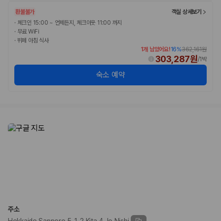
환불불가
객실 상세보기
·
체크인 15:00 ~ 언제든지, 체크아웃 11:00 까지
·
무료 WiFi
·
뷔페 아침 식사
1개 남았어요!
16
%
362,161원
303,287원
/
1박
숙소 예약
주소