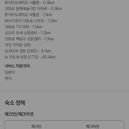
홋카이도대학교 식물원 - 0.9km
삿포로 문화예술극장 히타루 - 0.9km
홋카이도대학교 박물관 - 1.1km
타누키코지 삿포로 스트릿 - 1.2km
삿포로 TV 타워 - 1.2km
오도리 빗세 쇼핑센터 - 1.2km
삿포로 팩토리 쇼핑센터 - 1.3km
가장 가까운 공항:
오카다마 공항 (OKD) - 8.1km
뉴 치토세 공항 (CTS) - 49.4km
서비스 지원 언어
일본어
영어
숙소 정책
체크인
/
체크아웃
체크인
체크아웃