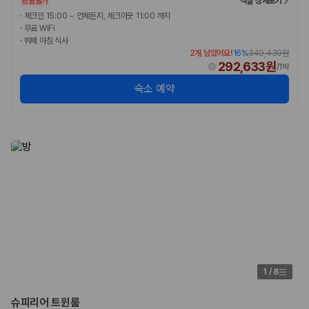
환불불가
객실 상세보기
·
체크인 15:00 ~ 언제든지, 체크아웃 11:00 까지
·
무료 WiFi
·
뷔페 아침 식사
2개 남았어요!
16
%
349,439원
292,633원
/
1박
숙소 예약
1
/
8
슈피리어 트윈룸