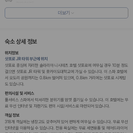
엘리베이터
수화물 보관소
더보기
리셉션 서비스
드라이클리닝/세탁서비스
짐 보관 서비스
숙소 상세 정보
웰빙 및 피트니스
위치정보
피트니스/헬스시설
삿포로 JR 타워 부근에 위치
사우나/스파
삿포로 중심에 자리한 솔라리아 니시테츠 호텔 삿포로에 머무실 경우 10분 정도
걸으면 삿포로 JR 타워 및 홋카이도대학교에 가실 수 있습니다. 이 스파 호텔에
장애인 편의시설
서 오도리 공원까지는 0.8km 떨어져 있으며, 0.8km 거리에는 삿포로 시계탑
휠체어로 이용가능한 주차장
도 있습니다.
휠체어로 이용 가능
편의시설 및 서비스
흡연 시설
풀서비스 스파에서 럭셔리한 분위기를 맘껏 즐기실 수 있습니다. 이 호텔에는 무
지정 흡연 구역
료 무선 인터넷 및 자판기도 편의 시설/서비스로 마련되어 있습니다.
객실 정보
318개 객실에는 냉장고도 갖추어져 있어 편하게 머무실 수 있습니다. 무료 무선
인터넷을 이용하실 수 있습니다. 전용 욕실에는 무료 세면용품 및 헤어드라이어