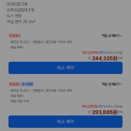
·
최대인원 3명
·
슈퍼싱글침대 2개
·
도시 전망
·
객실 면적 26.3m²
환불불가
객실 상세보기
·
체크인 15:00 ~ 언제든지, 체크아웃 11:00 까지
·
무료 WiFi
1개 남았어요!
16
%
293,272원
244,325원
/
1박
숙소 예약
환불불가
조식포함
객실 상세보기
·
체크인 15:00 ~ 언제든지, 체크아웃 11:00 까지
·
무료 WiFi
·
무료 아침 식사
1개 남았어요!
16
%
352,758원
293,885원
/
1박
숙소 예약