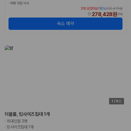
험 조건을 함께 확인해야 합니다.
·
뷔페 아침 식사
2개 남았어요!
16
%
332,475원
278,428원
제주렌트카 보험까지 비교해야 진짜 가격비교입
/
1박
니다
숙소 예약
동일한 차량이라도 보험 조건에 따라 실제 부담 금액이 달라질 수 있습니
다. 카모아는 제주 렌트카 가격뿐 아니라 일반자차, 완전자차, 슈퍼자차 조
건을 함께 확인할 수 있도록 돕습니다.
일반자차:
사고 발생 시 일정 금액의 면책금이 발생할 수 있습니다.
완전자차:
보상 한도 내에서 면책금 부담이 줄어드는 보험 조건입니
다.
슈퍼자차:
더 높은 보장 조건을 원하는 사용자에게 적합합니다.
2000만 고객이 선택한 렌트카 가격비교 플랫폼
카모아는 제주렌트카부터 국내·해외 렌트카까지 비교할 수 있는 렌트카 가
1
/
9
격비교 플랫폼입니다.
더블룸, 킹사이즈침대 1개
누적 이용 고객수
·
최대인원 3명
20,871,562
명
·
킹사이즈침대 1개
사용자 리뷰