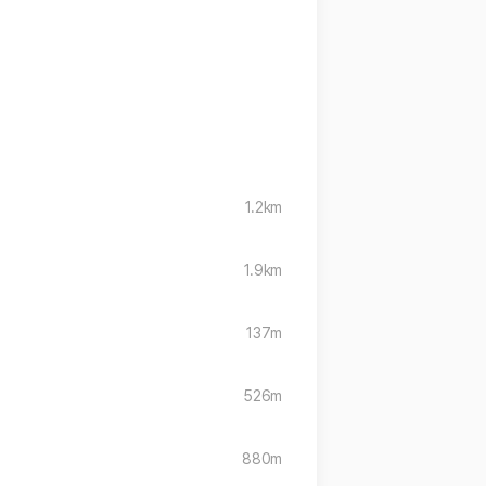
1.2km
1.9km
137m
526m
880m