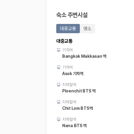
20,871,562
명
사용자 리뷰
숙소 주변시설
175,206
건
예약 가능 차량
67,123
대
대중교통
명소
전국 렌트카 지점
1,829
개
대중교통
제주렌트카 가격비교 자주 묻는 질문
기차역
Bangkok Makkasan 역
Q. 제주렌트카 가격비교는 카모아에서 어떻게 하나요?
기차역
A. 대여일, 반납일, 인수 지역을 선택하면 제주도 렌트카 업체별 가격, 차종,
Asok 기차역
Q. 제주 렌트카 최저가는 무엇을 기준으로 비교해야 하나요?
Q. 제주공항 근처 렌트카도 비교할 수 있나요?
지하철역
Q. 제주 렌트카 가격비교 시 보험도 함께 비교할 수 있나요?
Ploenchit BTS 역
Q. 가족 여행에는 어떤 제주 렌트카를 비교해야 하나요?
지하철역
제주렌트카 가격비교 주요 링크
Chit Lom BTS역
제주도 렌트카 실시간 최저가 가격비교
지하철역
제주 렌트카 예약
Nana BTS 역
국내 렌트카 가격비교