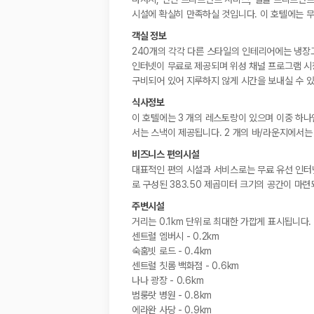
시설에 확실히 만족하실 것입니다. 이 호텔에는 무
객실 정보
240개의 각각 다른 스타일의 인테리어에는 냉장고
인터넷이 무료로 제공되며 위성 채널 프로그램 시청
구비되어 있어 지루하지 않게 시간을 보내실 수 있
식사정보
이 호텔에는 3 개의 레스토랑이 있으며 이중 하나인
서는 스낵이 제공됩니다. 2 개의 바/라운지에서는 
비즈니스 편의시설
대표적인 편의 시설과 서비스로는 무료 유선 인터넷
로 구성된 383.50 제곱미터 크기의 공간이 마
주변시설
거리는 0.1km 단위로 최대한 가깝게 표시됩니다.
센트럴 엠버시 - 0.2km
숙훔빗 로드 - 0.4km
센트럴 칫롬 백화점 - 0.6km
나나 광장 - 0.6km
범룽랏 병원 - 0.8km
에라완 사당 - 0.9km