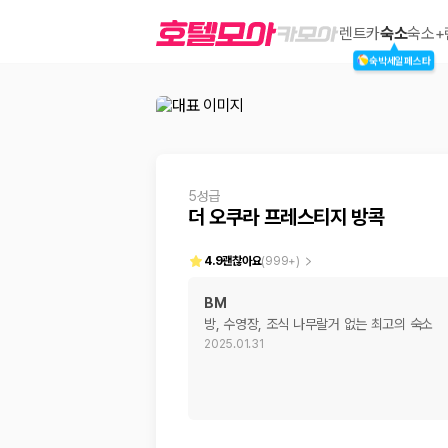
더 오쿠라 프레스티지 방콕
렌트카
숙소
숙소+
숙박세일페스타
2000만 이용고객이 선택한 제주 렌트카 가격비교 플랫폼
5성급
더 오쿠라 프레스티지 방콕
4.9
괜찮아요
(
999+
)
BM
방, 수영장, 조식 나무랄거 없는 최고의 숙소
제주렌트카 가격비교는 카모아에서 한 번에
2025.01.31
제주도 렌트카는 업체마다 차량 가격, 보험 조건, 면책금, 보상 한도, 인수
록 돕습니다.
업체별 가격비교:
제주 렌트카 업체별 실시간 예약 가능 차량과 요금