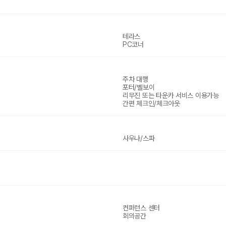
테라스
PC코너
주차 대행
포터/벨보이
리무진 또는 타운카 서비스 이용가능
간편 체크인/체크아웃
사우나/스파
컨퍼런스 센터
회의공간