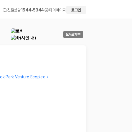
친절상담
1544-5344
마이페이지
로그인
모두보기
ok Park Venture Ecoplex
Young sun
Verifi
모든 면에서 만족스러움
방의 위
2024.10.07
처음방은
2024.07
 화면에서 비교해 사용자가 자신의 일정과 예산에 맞는 차량을 선택할 수 있도
더보기