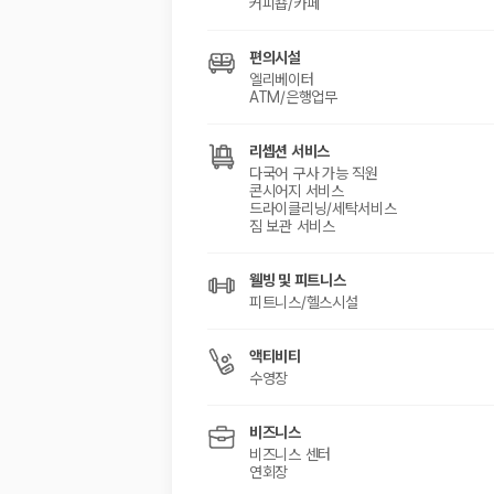
커피숍/카페
편의시설
엘리베이터
ATM/은행업무
리셉션 서비스
다국어 구사 가능 직원
콘시어지 서비스
드라이클리닝/세탁서비스
짐 보관 서비스
웰빙 및 피트니스
피트니스/헬스시설
액티비티
수영장
비즈니스
비즈니스 센터
연회장