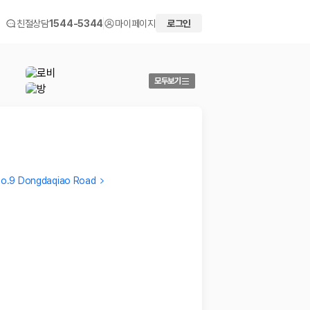
친절상담
1544-5344
마이페이지
로그인
모두보기
g No.9 Dongdaqiao Road
deoksang
JIHEE
쇼핑몰과 함께있어 반신반의 했는데 내부 인테리어 에서부터
너무 만
묻어 나오는 모든것들이 만족 스러운 호텔 입니다. 직원들
…
로 와서
2018.09.18
2017.07
 화면에서 비교해 사용자가 자신의 일정과 예산에 맞는 차량을 선택할 수 있도
더보기