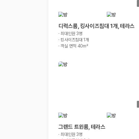
20,871,562
명
사용자 리뷰
175,206
건
예약 가능 차량
디럭스룸, 킹사이즈침대 1개, 테라스
67,123
대
전국 렌트카 지점
·
최대인원 3명
1,829
개
·
킹사이즈침대 1개
·
객실 면적 40m²
제주렌트카 가격비교 자주 묻는 질문
Q. 제주렌트카 가격비교는 카모아에서 어떻게 하나요?
A. 대여일, 반납일, 인수 지역을 선택하면 제주도 렌트카 업체별 가격, 차종,
Q. 제주 렌트카 최저가는 무엇을 기준으로 비교해야 하나요?
Q. 제주공항 근처 렌트카도 비교할 수 있나요?
Q. 제주 렌트카 가격비교 시 보험도 함께 비교할 수 있나요?
Q. 가족 여행에는 어떤 제주 렌트카를 비교해야 하나요?
제주렌트카 가격비교 주요 링크
제주도 렌트카 실시간 최저가 가격비교
그랜드 트윈룸, 테라스
제주 렌트카 예약
국내 렌트카 가격비교
·
최대인원 3명