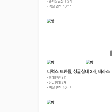
해외 렌트카 가격비교
·
슈퍼싱글침대 2개
카모아 사이트맵
·
객실 면적 40m²
디럭스 트윈룸, 싱글침대 2개, 테라스
·
최대인원 3명
·
싱글침대 2개
·
객실 면적 40m²