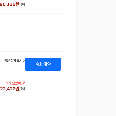
80,366원
/
1박
객실 상세보기
숙소 예약
2개 남았어요!
22,422원
/
1박