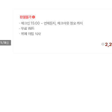
환불불가
·
체크인 15:00 ~ 언제든지, 체크아웃 정오 까지
·
무료 WiFi
·
뷔페 아침 식사
1
/
9
2,