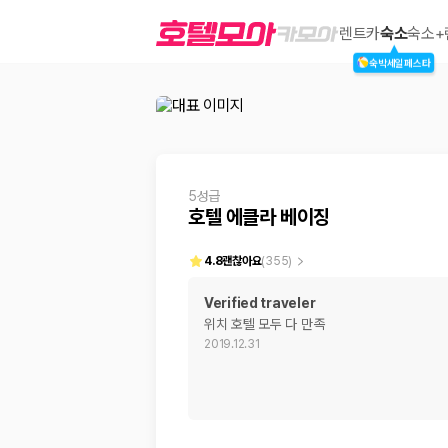
호텔 에클라 베이징
렌트카
숙소
숙소+
숙박세일페스타
2000만 이용고객이 선택한 제주 렌트카 가격비교 플랫폼
5성급
호텔 에클라 베이징
4.8
괜찮아요
(
355
)
Verified traveler
위치 호텔 모두 다 만족
제주렌트카 가격비교는 카모아에서 한 번에
2019.12.31
제주도 렌트카는 업체마다 차량 가격, 보험 조건, 면책금, 보상 한도, 인수
록 돕습니다.
업체별 가격비교:
제주 렌트카 업체별 실시간 예약 가능 차량과 요금