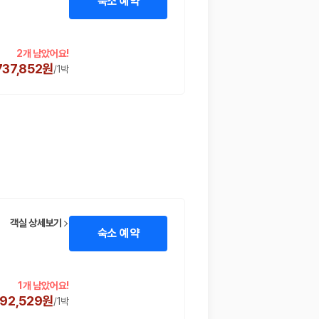
숙소 예약
2개 남았어요!
737,852원
/
1박
객실 상세보기
숙소 예약
1개 남았어요!
692,529원
/
1박