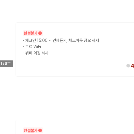
환불불가
·
체크인 15:00 ~ 언제든지, 체크아웃 정오 까지
·
무료 WiFi
·
뷔페 아침 식사
1
/
8
4
환불불가