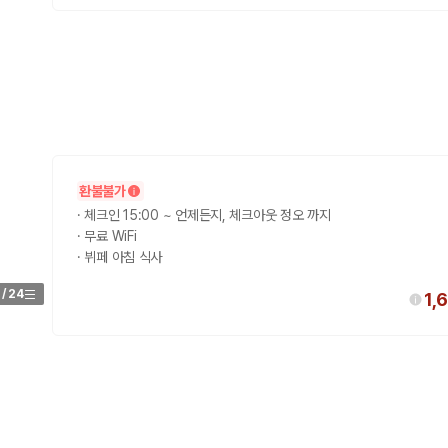
환불불가
·
체크인 15:00 ~ 언제든지, 체크아웃 정오 까지
·
무료 WiFi
·
뷔페 아침 식사
/
24
1,