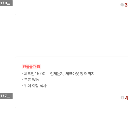
1
/
8
3
 보험 조건, 예약 가능 차량을 한 번에 비교할 수 있습니다.
환불불가
·
체크인 15:00 ~ 언제든지, 체크아웃 정오 까지
·
무료 WiFi
·
뷔페 아침 식사
1
/
7
4