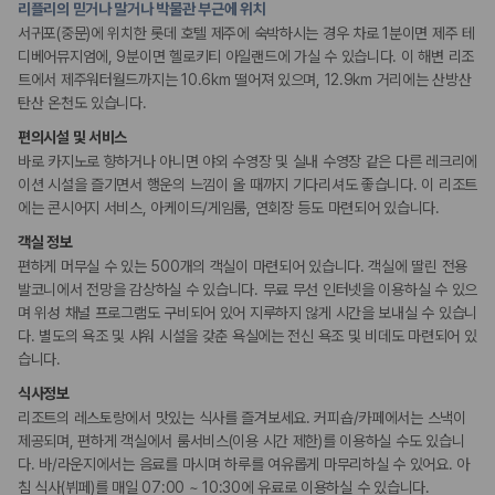
리플리의 믿거나 말거나 박물관 부근에 위치
175,206
건
PC코너
정원
예약 가능 차량
서귀포(중문)에 위치한 롯데 호텔 제주에 숙박하시는 경우 차로 1분이면 제주 테
67,123
대
디베어뮤지엄에, 9분이면 헬로키티 아일랜드에 가실 수 있습니다. 이 해변 리조
전국 렌트카 지점
트에서 제주워터월드까지는 10.6km 떨어져 있으며, 12.9km 거리에는 산방산
리셉션 서비스
1,829
개
탄산 온천도 있습니다.
드라이클리닝/세탁서비스
콘시어지 서비스
제주렌트카 가격비교 자주 묻는 질문
편의시설 및 서비스
짐 보관 서비스
포터/벨보이
바로 카지노로 향하거나 아니면 야외 수영장 및 실내 수영장 같은 다른 레크리에
다국어 구사 가능 직원
이션 시설을 즐기면서 행운의 느낌이 올 때까지 기다리셔도 좋습니다. 이 리조트
Q. 제주렌트카 가격비교는 카모아에서 어떻게 하나요?
에는 콘시어지 서비스, 아케이드/게임룸, 연회장 등도 마련되어 있습니다.
A. 대여일, 반납일, 인수 지역을 선택하면 제주도 렌트카 업체별 가격, 차종,
웰빙 및 피트니스
보험 조건, 예약 가능 차량을 한 번에 비교할 수 있습니다.
객실 정보
피트니스/헬스시설
Q. 제주 렌트카 최저가는 무엇을 기준으로 비교해야 하나요?
편하게 머무실 수 있는 500개의 객실이 마련되어 있습니다. 객실에 딸린 전용
사우나/스파
Q. 제주공항 근처 렌트카도 비교할 수 있나요?
발코니에서 전망을 감상하실 수 있습니다. 무료 무선 인터넷을 이용하실 수 있으
Q. 제주 렌트카 가격비교 시 보험도 함께 비교할 수 있나요?
며 위성 채널 프로그램도 구비되어 있어 지루하지 않게 시간을 보내실 수 있습니
Q. 가족 여행에는 어떤 제주 렌트카를 비교해야 하나요?
액티비티
다. 별도의 욕조 및 샤워 시설을 갖춘 욕실에는 전신 욕조 및 비데도 마련되어 있
골프시설
습니다.
제주렌트카 가격비교 주요 링크
아케이드룸/오락실
수영장
식사정보
워터파크
제주도 렌트카 실시간 최저가 가격비교
리조트의 레스토랑에서 맛있는 식사를 즐겨보세요. 커피숍/카페에서는 스낵이
카지노
제주 렌트카 예약
볼링장
제공되며, 편하게 객실에서 룸서비스(이용 시간 제한)를 이용하실 수도 있습니
국내 렌트카 가격비교
다. 바/라운지에서는 음료를 마시며 하루를 여유롭게 마무리하실 수 있어요. 아
해외 렌트카 가격비교
침 식사(뷔페)를 매일 07:00 ~ 10:30에 유료로 이용하실 수 있습니다.
키즈