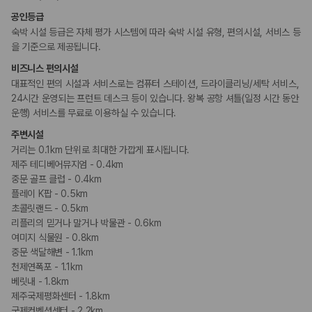
카모아 사이트맵
어린이 수영장
공인등급
키즈 클럽
숙박 시설 등급은 자체 평가 시스템에 따라 숙박 시설 유형, 편의시설, 서비스 등
시설 내 놀이터
을 기준으로 제공됩니다.
비즈니스
비즈니스 편의시설
컨퍼런스 센터
대표적인 편의 시설과 서비스로는 컴퓨터 스테이션, 드라이클리닝/세탁 서비스,
연회장
24시간 운영되는 프런트 데스크 등이 있습니다. 왕복 공항 셔틀(일정 시간 동안
운행) 서비스를 무료로 이용하실 수 있습니다.
장애인 편의시설
주변시설
휠체어로 이용가능한 주차장
거리는 0.1km 단위로 최대한 가깝게 표시됩니다.
휠체어 이용 가능 화장실
휠체어로 이용 가능
제주 테디베어뮤지엄 - 0.4km
중문 골프 클럽 - 0.4km
플레이 K팝 - 0.5km
흡연 시설
초콜릿랜드 - 0.5km
금연 숙박 시설
리플리의 믿거나 말거나 박물관 - 0.6km
여미지 식물원 - 0.8km
중문 색달해변 - 1.1km
천제연폭포 - 1.1km
베릿내 - 1.8km
제주국제평화센터 - 1.8km
국제컨벤션센터 - 2.2km