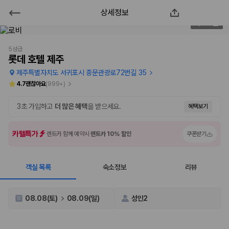
상세정보
롯데 호텔 제주
2
/
206
2000만 이용고객이 선택한 제주 렌트카 가격비교 플랫폼
5성급
롯데 호텔 제주
제주특별자치도 서귀포시 중문관광로72번길 35
4.7
괜찮아요
(
999+
)
3초 가입하고
더 많은 혜택
을 받으세요.
혜택보기
카텔특가
렌트카 함께 예약시
렌트카 10% 할인
쿠폰받기
객실 목록
숙소정보
리뷰
제주렌트카 가격비교는 카모아에서 한 번에
제주도 렌트카는 업체마다 차량 가격, 보험 조건, 면책금, 보상 한도, 인수
08.08(토)
08.09(일)
성인2
장소, 취소 규정이 다릅니다. 카모아는 여러 제주 렌트카 업체의 조건을 한
화면에서 비교해 사용자가 자신의 일정과 예산에 맞는 차량을 선택할 수 있
도록 돕습니다.