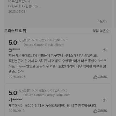
금액)
너무 만족합니다. 

간이 침대 이용 요금: 1일 기준, KRW 48400.0
내방문 의사 있습니다.
…
위 목록에 명시되지 않은 다른 항목이 있을 수 있습니다. 요금 및 보증금은 세전
2026.05.08
금액일 수 있으며 변경될 수 있습니다.
더보기
현장 결제 유형 및 수단
Visa
트러스트 리뷰
평점 높은순
직불카드 결제 불가
청결도 5.0 | 친절도 5.0 | 만족도 5.0
5.0
현금
/
5.0
Deluxe Garden Double Room
American Express
들****
신고
JCB International
처음 제주롯데호텔에 가봤는데 입구부터 서비스가 너무 좋았어요!!
Mastercard
직원분들이 알아서 다 챙겨주시고 방도 수영장뷰라서 너무 좋았어요^^조
UnionPay
식도 너무~~맛있고 모든게 완벽했어요!!싼가격에 너무 행복한 하루를 보
반려동물
냈습니다^^
장애인 안내 동물 동반 가능
2025.09.05
도움돼요
장애인 안내 동물은 요금 및 제한 사항이 면제됩니다.
반려동물 동반 불가
청결도 5.0 | 친절도 5.0 | 만족도 5.0
5.0
/
5.0
Deluxe Garden Family Twin Room
거*****
신고
제주에서는 처음 이용해 본 롯데호텔이었는데 너무 만족했습니다.
2025.09.13
도움돼요