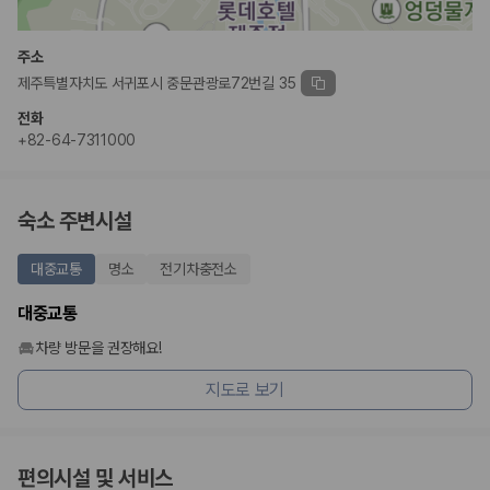
완전자차와 슈퍼자차는 업체별 보장 범위가 다를 수 있습니다. 카모아에서
는 제주 렌트카 가격과 함께 보험 조건을 비교해 여행 스타일에 맞는 보장
수준을 선택할 수 있습니다.
주소
제주특별자치도 서귀포시 중문관광로72번길 35
3. 제주공항 접근성과 셔틀 조건을 함께 확인하세요
전화
제주 렌트카는 차량 인수 위치와 셔틀 편의성에 따라 실제 이용 만족도가
+82-64-7311000
달라집니다. 공항에서 렌트카 사무실까지의 이동 조건을 가격과 함께 비교
하는 것이 좋습니다.
숙소 주변시설
제주도 렌트카 차종별 가격비교
대중교통
명소
전기차충전소
경차·소형차
혼자 또는 2인 여행에 적합하며 제주 렌트카 최저가를 찾는 사용자
대중교통
가 가장 먼저 비교하는 차종입니다.
준중형·중형차
차량 방문을 권장해요!
커플·친구 여행에서 많이 선택되며 가격과 승차감의 균형이 좋은 차
종입니다.
지도로 보기
SUV
가족 여행, 짐이 많은 여행, 장거리 이동에 적합하며 보험 조건과 차
량 연식을 함께 비교하는 것이 좋습니다.
승합차·대형차
편의시설 및 서비스
단체 여행이나 4인 이상 가족 여행에 적합하며 인원수, 짐 공간, 보