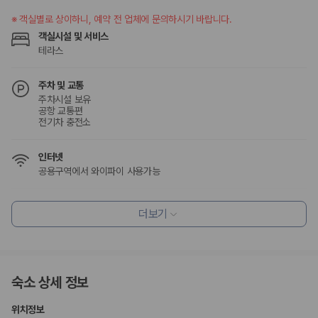
험 조건을 함께 확인해야 합니다.
※
객실별로 상이하니, 예약 전 업체에 문의하시기 바랍니다.
제주렌트카 보험까지 비교해야 진짜 가격비교입
객실시설 및 서비스
테라스
니다
주차 및 교통
동일한 차량이라도 보험 조건에 따라 실제 부담 금액이 달라질 수 있습니
주차시설 보유
다. 카모아는 제주 렌트카 가격뿐 아니라 일반자차, 완전자차, 슈퍼자차 조
공항 교통편
건을 함께 확인할 수 있도록 돕습니다.
전기차 충전소
일반자차:
사고 발생 시 일정 금액의 면책금이 발생할 수 있습니다.
완전자차:
보상 한도 내에서 면책금 부담이 줄어드는 보험 조건입니
인터넷
다.
공용구역에서 와이파이 사용가능
슈퍼자차:
더 높은 보장 조건을 원하는 사용자에게 적합합니다.
식사 및 음료
2000만 고객이 선택한 렌트카 가격비교 플랫폼
더보기
레스토랑
커피숍/카페
조식가능(유료)
카모아는 제주렌트카부터 국내·해외 렌트카까지 비교할 수 있는 렌트카 가
격비교 플랫폼입니다.
편의시설
숙소 상세 정보
누적 이용 고객수
테라스
20,871,562
명
ATM/은행업무
위치정보
사용자 리뷰
엘리베이터