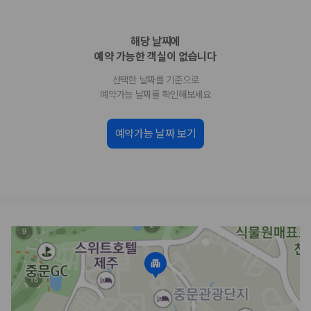
업체별 가격비교:
제주 렌트카 업체별 실시간 예약 가능 차량과 요금
을 비교합니다.
해당 날짜에
차종별 최저가 비교:
경차, 소형, 준중형, 중형, SUV, 승합차 등 여행
인원에 맞는 차종별 가격을 비교합니다.
예약 가능한 객실이 없습니다
보험 조건 비교:
일반자차, 완전자차, 슈퍼자차의 면책금과 보상 한
선택한 날짜를 기준으로
도를 비교합니다.
제주공항 인수 조건 비교:
셔틀 이동, 인수 위치, 반납 편의성을 함께
예약가능 날짜를 확인해보세요
확인합니다.
실시간 예약:
비교 후 원하는 차량을 바로 예약할 수 있습니다.
예약가능 날짜 보기
제주렌트카 실시간 가격비교 바로가기
제주 렌트카를 찾을 때 꼭 비교해야 하는 기준
1. 단순 최저가가 아니라 실제 결제 조건을 비교하세요
제주렌트카 최저가는 차량 기본요금만으로 판단하기 어렵습니다. 보험 포
함 여부, 면책금, 보상 한도, 옵션 비용, 취소 수수료를 함께 확인해야 실제
로 저렴한 차량을 고를 수 있습니다.
2. 보험 조건은 가격만큼 중요합니다