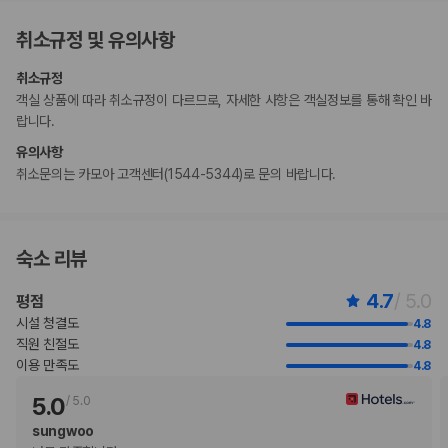
현금 없이 결제 옵션을 이용하실 수 있습니다.
취소규정 및 유의사항
이 숙박 시설은 안전을 위해 일산화탄소 감지기, 소화기, 연기 감지기, 보안
시스템, 구급상자, 방범창 등을 갖추고 있습니다.
취소규정
이 숙박 시설에는 어린이에게 적합하지 않을 수 있는 발코니, 파티오, 테라
객실 상품에 따라 취소규정이 다르므로, 자세한 사항은 객실정보를 통해 확인 바
스와 같은 야외 공간이 있습니다. 이 부분이 염려되시면 도착 전에 숙박 시
랍니다.
설에 연락하여 적합한 객실을 이용할 수 있는지 확인하시기 바랍니다.
고객 정책과 문화적 기준이나 규범은 국가 및 숙박 시설에 따라 다를 수 있
유의사항
습니다. 명시된 정책은 숙박 시설에서 제공했습니다.
취소문의는 카모아 고객센터(1544-5344)로 문의 바랍니다.
피트니스 센터는 매달 첫째 주 화요일에 운영하지 않습니다(일정은 변경될
수 있음).
만 3 세 이하 아동 1명은 부모 또는 보호자와 같은 객실에서 침구를 추가하
지 않고 이용할 경우 무료로 숙박할 수 있습니다.
숙소 리뷰
고객의 안전을 위해 모든 거래 시 현금 없이 결제 가능 등의 조치를 시행 중
입니다.
4.7
/ 5.0
평점
시설 청결도
4.8
부가 정보
직원 친절도
4.8
이용 만족도
4.8
추가 안내사항
5.0
/
5.0
기타 선택사항
뷔페아침 식사 요금: 성인 KRW 85000, 어린이 KRW 40000(대략적인
sungwoo