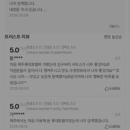
금액)
너무 만족합니다. 

간이 침대 이용 요금: 1일 기준, KRW 48400.0
내방문 의사 있습니다.
…
위 목록에 명시되지 않은 다른 항목이 있을 수 있습니다. 요금 및 보증금은 세전
2026.05.08
금액일 수 있으며 변경될 수 있습니다.
더보기
현장 결제 유형 및 수단
Visa
트러스트 리뷰
평점 높은순
직불카드 결제 불가
청결도 5.0 | 친절도 5.0 | 만족도 5.0
5.0
현금
/
5.0
Deluxe Garden Double Room
American Express
들****
신고
JCB International
처음 제주롯데호텔에 가봤는데 입구부터 서비스가 너무 좋았어요!!
Mastercard
직원분들이 알아서 다 챙겨주시고 방도 수영장뷰라서 너무 좋았어요^^조
UnionPay
식도 너무~~맛있고 모든게 완벽했어요!!싼가격에 너무 행복한 하루를 보
반려동물
냈습니다^^
장애인 안내 동물 동반 가능
2025.09.05
도움돼요
장애인 안내 동물은 요금 및 제한 사항이 면제됩니다.
반려동물 동반 불가
청결도 5.0 | 친절도 5.0 | 만족도 5.0
5.0
/
5.0
Deluxe Garden Family Twin Room
거*****
신고
제주에서는 처음 이용해 본 롯데호텔이었는데 너무 만족했습니다.
2025.09.13
도움돼요