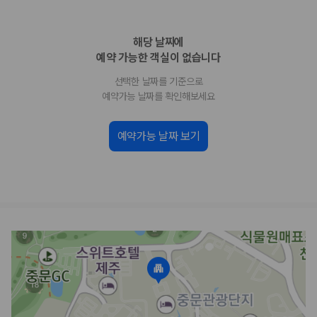
업체별 가격비교:
제주 렌트카 업체별 실시간 예약 가능 차량과 요금
을 비교합니다.
해당 날짜에
차종별 최저가 비교:
경차, 소형, 준중형, 중형, SUV, 승합차 등 여행
인원에 맞는 차종별 가격을 비교합니다.
예약 가능한 객실이 없습니다
보험 조건 비교:
일반자차, 완전자차, 슈퍼자차의 면책금과 보상 한
선택한 날짜를 기준으로
도를 비교합니다.
제주공항 인수 조건 비교:
셔틀 이동, 인수 위치, 반납 편의성을 함께
예약가능 날짜를 확인해보세요
확인합니다.
실시간 예약:
비교 후 원하는 차량을 바로 예약할 수 있습니다.
예약가능 날짜 보기
제주렌트카 실시간 가격비교 바로가기
제주 렌트카를 찾을 때 꼭 비교해야 하는 기준
1. 단순 최저가가 아니라 실제 결제 조건을 비교하세요
제주렌트카 최저가는 차량 기본요금만으로 판단하기 어렵습니다. 보험 포
함 여부, 면책금, 보상 한도, 옵션 비용, 취소 수수료를 함께 확인해야 실제
로 저렴한 차량을 고를 수 있습니다.
2. 보험 조건은 가격만큼 중요합니다