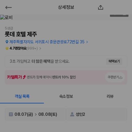
상세정보
롯데 호텔 제주
2
/
206
2000만 이용고객이 선택한 제주 렌트카 가격비교 플랫폼
5성급
롯데 호텔 제주
제주특별자치도 서귀포시 중문관광로72번길 35
4.7
괜찮아요
(
999+
)
3초 가입하고
더 많은 혜택
을 받으세요.
혜택보기
카텔특가
렌트카 함께 예약시
렌트카 10% 할인
쿠폰받기
객실 목록
숙소정보
리뷰
제주렌트카 가격비교는 카모아에서 한 번에
제주도 렌트카는 업체마다 차량 가격, 보험 조건, 면책금, 보상 한도, 인수
08.07(금)
08.08(토)
성인2
장소, 취소 규정이 다릅니다. 카모아는 여러 제주 렌트카 업체의 조건을 한
화면에서 비교해 사용자가 자신의 일정과 예산에 맞는 차량을 선택할 수 있
도록 돕습니다.