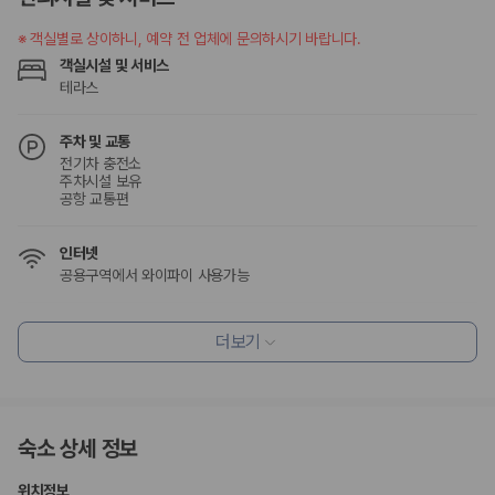
험 조건을 함께 확인해야 합니다.
※
객실별로 상이하니, 예약 전 업체에 문의하시기 바랍니다.
제주렌트카 보험까지 비교해야 진짜 가격비교입
객실시설 및 서비스
니다
테라스
동일한 차량이라도 보험 조건에 따라 실제 부담 금액이 달라질 수 있습니
주차 및 교통
다. 카모아는 제주 렌트카 가격뿐 아니라 일반자차, 완전자차, 슈퍼자차 조
전기차 충전소
주차시설 보유
건을 함께 확인할 수 있도록 돕습니다.
공항 교통편
일반자차:
사고 발생 시 일정 금액의 면책금이 발생할 수 있습니다.
완전자차:
보상 한도 내에서 면책금 부담이 줄어드는 보험 조건입니
인터넷
다.
공용구역에서 와이파이 사용가능
슈퍼자차:
더 높은 보장 조건을 원하는 사용자에게 적합합니다.
2000만 고객이 선택한 렌트카 가격비교 플랫폼
식사 및 음료
더보기
레스토랑
조식가능(유료)
카모아는 제주렌트카부터 국내·해외 렌트카까지 비교할 수 있는 렌트카 가
커피숍/카페
격비교 플랫폼입니다.
편의시설
누적 이용 고객수
숙소 상세 정보
20,871,562
명
엘리베이터
테라스
사용자 리뷰
위치정보