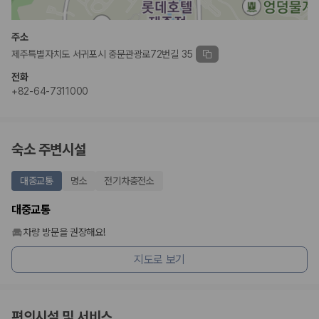
완전자차와 슈퍼자차는 업체별 보장 범위가 다를 수 있습니다. 카모아에서
는 제주 렌트카 가격과 함께 보험 조건을 비교해 여행 스타일에 맞는 보장
수준을 선택할 수 있습니다.
주소
제주특별자치도 서귀포시 중문관광로72번길 35
3. 제주공항 접근성과 셔틀 조건을 함께 확인하세요
전화
제주 렌트카는 차량 인수 위치와 셔틀 편의성에 따라 실제 이용 만족도가
+82-64-7311000
달라집니다. 공항에서 렌트카 사무실까지의 이동 조건을 가격과 함께 비교
하는 것이 좋습니다.
제주도 렌트카 차종별 가격비교
숙소 주변시설
경차·소형차
대중교통
명소
전기차충전소
혼자 또는 2인 여행에 적합하며 제주 렌트카 최저가를 찾는 사용자
가 가장 먼저 비교하는 차종입니다.
대중교통
준중형·중형차
커플·친구 여행에서 많이 선택되며 가격과 승차감의 균형이 좋은 차
차량 방문을 권장해요!
종입니다.
지도로 보기
SUV
가족 여행, 짐이 많은 여행, 장거리 이동에 적합하며 보험 조건과 차
량 연식을 함께 비교하는 것이 좋습니다.
승합차·대형차
단체 여행이나 4인 이상 가족 여행에 적합하며 인원수, 짐 공간, 보
편의시설 및 서비스