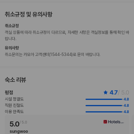
이 숙박 시설에서 사용 가능한 결제 수단은 신용카드, 현금입니다.
현금 없이 결제 옵션을 이용하실 수 있습니다.
취소규정 및 유의사항
이 숙박 시설은 안전을 위해 일산화탄소 감지기, 소화기, 연기 감지기, 보안
시스템, 구급상자, 방범창 등을 갖추고 있습니다.
취소규정
이 숙박 시설에는 어린이에게 적합하지 않을 수 있는 발코니, 파티오, 테라
객실 상품에 따라 취소규정이 다르므로, 자세한 사항은 객실정보를 통해 확인 바
스와 같은 야외 공간이 있습니다. 이 부분이 염려되시면 도착 전에 숙박 시
랍니다.
설에 연락하여 적합한 객실을 이용할 수 있는지 확인하시기 바랍니다.
고객 정책과 문화적 기준이나 규범은 국가 및 숙박 시설에 따라 다를 수 있
유의사항
습니다. 명시된 정책은 숙박 시설에서 제공했습니다.
취소문의는 카모아 고객센터(1544-5344)로 문의 바랍니다.
피트니스 센터는 매달 첫째 주 화요일에 운영하지 않습니다(일정은 변경될
수 있음).
만 3 세 이하 아동 1명은 부모 또는 보호자와 같은 객실에서 침구를 추가하
지 않고 이용할 경우 무료로 숙박할 수 있습니다.
숙소 리뷰
고객의 안전을 위해 모든 거래 시 현금 없이 결제 가능 등의 조치를 시행 중
입니다.
4.7
/ 5.0
평점
시설 청결도
4.8
부가 정보
직원 친절도
4.8
이용 만족도
4.8
추가 안내사항
5.0
/
5.0
기타 선택사항
뷔페아침 식사 요금: 성인 KRW 85000, 어린이 KRW 40000(대략적인
sungwoo