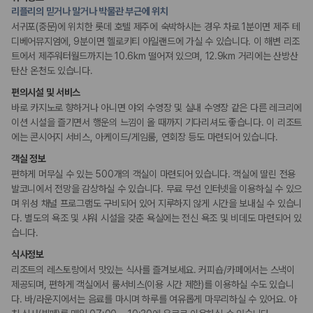
ATM/은행업무
175,206
건
리플리의 믿거나 말거나 박물관 부근에 위치
PC코너
예약 가능 차량
정원
서귀포(중문)에 위치한 롯데 호텔 제주에 숙박하시는 경우 차로 1분이면 제주 테
67,123
대
디베어뮤지엄에, 9분이면 헬로키티 아일랜드에 가실 수 있습니다. 이 해변 리조
전국 렌트카 지점
트에서 제주워터월드까지는 10.6km 떨어져 있으며, 12.9km 거리에는 산방산
리셉션 서비스
1,829
개
탄산 온천도 있습니다.
다국어 구사 가능 직원
콘시어지 서비스
제주렌트카 가격비교 자주 묻는 질문
편의시설 및 서비스
포터/벨보이
드라이클리닝/세탁서비스
바로 카지노로 향하거나 아니면 야외 수영장 및 실내 수영장 같은 다른 레크리에
짐 보관 서비스
Q. 제주렌트카 가격비교는 카모아에서 어떻게 하나요?
이션 시설을 즐기면서 행운의 느낌이 올 때까지 기다리셔도 좋습니다. 이 리조트
A. 대여일, 반납일, 인수 지역을 선택하면 제주도 렌트카 업체별 가격, 차종,
에는 콘시어지 서비스, 아케이드/게임룸, 연회장 등도 마련되어 있습니다.
보험 조건, 예약 가능 차량을 한 번에 비교할 수 있습니다.
웰빙 및 피트니스
객실 정보
Q. 제주 렌트카 최저가는 무엇을 기준으로 비교해야 하나요?
피트니스/헬스시설
Q. 제주공항 근처 렌트카도 비교할 수 있나요?
편하게 머무실 수 있는 500개의 객실이 마련되어 있습니다. 객실에 딸린 전용
사우나/스파
Q. 제주 렌트카 가격비교 시 보험도 함께 비교할 수 있나요?
발코니에서 전망을 감상하실 수 있습니다. 무료 무선 인터넷을 이용하실 수 있으
Q. 가족 여행에는 어떤 제주 렌트카를 비교해야 하나요?
며 위성 채널 프로그램도 구비되어 있어 지루하지 않게 시간을 보내실 수 있습니
액티비티
다. 별도의 욕조 및 샤워 시설을 갖춘 욕실에는 전신 욕조 및 비데도 마련되어 있
골프시설
제주렌트카 가격비교 주요 링크
습니다.
아케이드룸/오락실
카지노
식사정보
볼링장
제주도 렌트카 실시간 최저가 가격비교
리조트의 레스토랑에서 맛있는 식사를 즐겨보세요. 커피숍/카페에서는 스낵이
워터파크
제주 렌트카 예약
수영장
제공되며, 편하게 객실에서 룸서비스(이용 시간 제한)를 이용하실 수도 있습니
국내 렌트카 가격비교
다. 바/라운지에서는 음료를 마시며 하루를 여유롭게 마무리하실 수 있어요. 아
해외 렌트카 가격비교