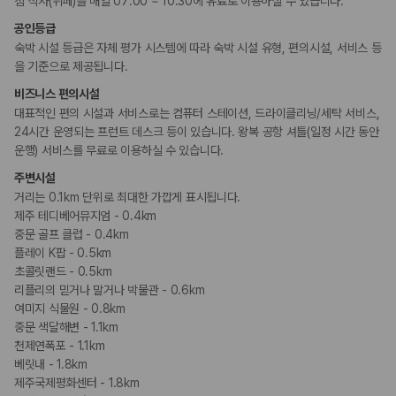
침 식사(뷔페)를 매일 07:00 ~ 10:30에 유료로 이용하실 수 있습니다.
카모아 사이트맵
키즈
어린이 수영장
공인등급
시설 내 놀이터
숙박 시설 등급은 자체 평가 시스템에 따라 숙박 시설 유형, 편의시설, 서비스 등
키즈 클럽
을 기준으로 제공됩니다.
비즈니스
비즈니스 편의시설
컨퍼런스 센터
대표적인 편의 시설과 서비스로는 컴퓨터 스테이션, 드라이클리닝/세탁 서비스,
연회장
24시간 운영되는 프런트 데스크 등이 있습니다. 왕복 공항 셔틀(일정 시간 동안
운행) 서비스를 무료로 이용하실 수 있습니다.
장애인 편의시설
주변시설
휠체어 이용 가능 화장실
거리는 0.1km 단위로 최대한 가깝게 표시됩니다.
휠체어로 이용가능한 주차장
휠체어로 이용 가능
제주 테디베어뮤지엄 - 0.4km
중문 골프 클럽 - 0.4km
플레이 K팝 - 0.5km
흡연 시설
초콜릿랜드 - 0.5km
금연 숙박 시설
리플리의 믿거나 말거나 박물관 - 0.6km
여미지 식물원 - 0.8km
중문 색달해변 - 1.1km
천제연폭포 - 1.1km
베릿내 - 1.8km
제주국제평화센터 - 1.8km