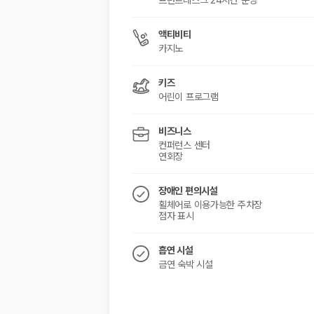
프런트데스크 24시간 운영
액티비티
카지노
키즈
어린이 프로그램
비즈니스
컨퍼런스 센터
연회장
장애인 편의시설
휠체어로 이용가능한 주차장
점자 표시
흡연 시설
금연 숙박 시설