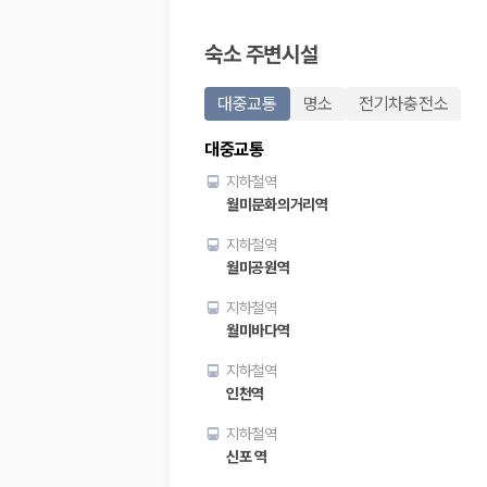
20,871,562
명
사용자 리뷰
숙소 주변시설
175,206
건
예약 가능 차량
67,123
대
대중교통
명소
전기차충전소
전국 렌트카 지점
1,829
개
대중교통
제주렌트카 가격비교 자주 묻는 질문
지하철역
월미문화의거리역
Q. 제주렌트카 가격비교는 카모아에서 어떻게 하나요?
지하철역
A. 대여일, 반납일, 인수 지역을 선택하면 제주도 렌트카 업체별 가격, 차종,
월미공원역
Q. 제주 렌트카 최저가는 무엇을 기준으로 비교해야 하나요?
Q. 제주공항 근처 렌트카도 비교할 수 있나요?
지하철역
Q. 제주 렌트카 가격비교 시 보험도 함께 비교할 수 있나요?
월미바다역
Q. 가족 여행에는 어떤 제주 렌트카를 비교해야 하나요?
지하철역
제주렌트카 가격비교 주요 링크
인천역
제주도 렌트카 실시간 최저가 가격비교
지하철역
제주 렌트카 예약
신포 역
국내 렌트카 가격비교