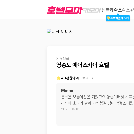
영종도 에어스카이 호텔
렌트카
숙소
숙소+
숙박세일페스타
2000만 이용고객이 선택한 제주 렌트카 가격비교 플랫폼
3.5성급
영종도 에어스카이 호텔
4.4
괜찮아요
(
999+
)
Minmi
음식은 보통이상은 되었고요 양송이버섯 스프는
제주렌트카 가격비교는 카모아에서 한 번에
러드바 초파리 날아다녀 청결 상태 걱정스러웠
2026.05.09
제주도 렌트카는 업체마다 차량 가격, 보험 조건, 면책금, 보상 한도, 인수
록 돕습니다.
업체별 가격비교:
제주 렌트카 업체별 실시간 예약 가능 차량과 요금