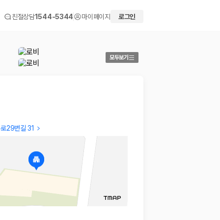
친절상담
1544-5344
마이페이지
로그인
모두보기
로29번길 31
MeAe
Kahae
강아지와 딸하고 2박3일로 여행 갔는데 무척 깨끗하고 주변
전반적으
먹거리나 인스타에서 볼만한 맛집 카페 등등 많았고 엄청 좋
…
니다.
2026.04.21
2026.02
 화면에서 비교해 사용자가 자신의 일정과 예산에 맞는 차량을 선택할 수 있도
더보기