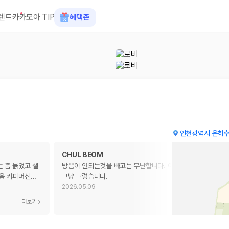
렌트카
카모아 TIP
혜택존
인천광역시 은하수
CHUL BEOM
 좀 묽었고 샐
방음이 안되는것을 빼고는 무난합니다. 아침식사는 가격대비
음 커피머신
…
그냥 그렇습니다.
2026.05.09
 장소, 취소 규정이 다릅니다. 카모아는 여러 제주 렌트카 업체의 조건을 한
더보기
더보기
을 비교합니다.