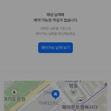
업체별 가격비교:
제주 렌트카 업체별 실시간 예약 가능 차량과 요금
을 비교합니다.
해당 날짜에
차종별 최저가 비교:
경차, 소형, 준중형, 중형, SUV, 승합차 등 여행
인원에 맞는 차종별 가격을 비교합니다.
예약 가능한 객실이 없습니다
보험 조건 비교:
일반자차, 완전자차, 슈퍼자차의 면책금과 보상 한
선택한 날짜를 기준으로
도를 비교합니다.
제주공항 인수 조건 비교:
셔틀 이동, 인수 위치, 반납 편의성을 함께
예약가능 날짜를 확인해보세요
확인합니다.
실시간 예약:
비교 후 원하는 차량을 바로 예약할 수 있습니다.
예약가능 날짜 보기
제주렌트카 실시간 가격비교 바로가기
제주 렌트카를 찾을 때 꼭 비교해야 하는 기준
1. 단순 최저가가 아니라 실제 결제 조건을 비교하세요
제주렌트카 최저가는 차량 기본요금만으로 판단하기 어렵습니다. 보험 포
함 여부, 면책금, 보상 한도, 옵션 비용, 취소 수수료를 함께 확인해야 실제
로 저렴한 차량을 고를 수 있습니다.
2. 보험 조건은 가격만큼 중요합니다