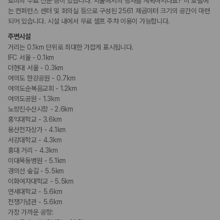
로비의 무료 신문 등이 있습니다. 서울에서의 행사를 계획하시나요? 이 호텔에
휠체어로 이용가능한 주차장
휠체어 이용 가능 화장실
는 컨퍼런스 센터 및 회의실 등으로 구성된 2561 제곱미터 크기의 공간이 마련
휠체어로 이용 가능
되어 있습니다. 시설 내에서 무료 셀프 주차 이용이 가능합니다.
주변시설
흡연 시설
거리는 0.1km 단위로 최대한 가깝게 표시됩니다.
금연 숙박 시설
IFC 서울 - 0.1km
더현대 서울 - 0.3km
여의도 한강공원 - 0.7km
여의도순복음교회 - 1.2km
여의도공원 - 1.3km
노량진수산시장 - 2.6km
홍익대학교 - 3.6km
용산전자상가 - 4.1km
서강대학교 - 4.3km
홍대 거리 - 4.3km
이대목동병원 - 5.1km
경의선 숲길 - 5.5km
이화여자대학교 - 5.5km
연세대학교 - 5.6km
전쟁기념관 - 5.6km
가장 가까운 공항: