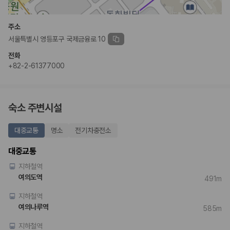
완전자차와 슈퍼자차는 업체별 보장 범위가 다를 수 있습니다. 카모아에서
는 제주 렌트카 가격과 함께 보험 조건을 비교해 여행 스타일에 맞는 보장
수준을 선택할 수 있습니다.
주소
서울특별시 영등포구 국제금융로 10
3. 제주공항 접근성과 셔틀 조건을 함께 확인하세요
전화
제주 렌트카는 차량 인수 위치와 셔틀 편의성에 따라 실제 이용 만족도가
+82-2-61377000
달라집니다. 공항에서 렌트카 사무실까지의 이동 조건을 가격과 함께 비교
하는 것이 좋습니다.
제주도 렌트카 차종별 가격비교
숙소 주변시설
경차·소형차
대중교통
명소
전기차충전소
혼자 또는 2인 여행에 적합하며 제주 렌트카 최저가를 찾는 사용자
가 가장 먼저 비교하는 차종입니다.
대중교통
준중형·중형차
지하철역
커플·친구 여행에서 많이 선택되며 가격과 승차감의 균형이 좋은 차
종입니다.
여의도역
491m
SUV
지하철역
가족 여행, 짐이 많은 여행, 장거리 이동에 적합하며 보험 조건과 차
량 연식을 함께 비교하는 것이 좋습니다.
여의나루역
585m
승합차·대형차
단체 여행이나 4인 이상 가족 여행에 적합하며 인원수, 짐 공간, 보
지하철역