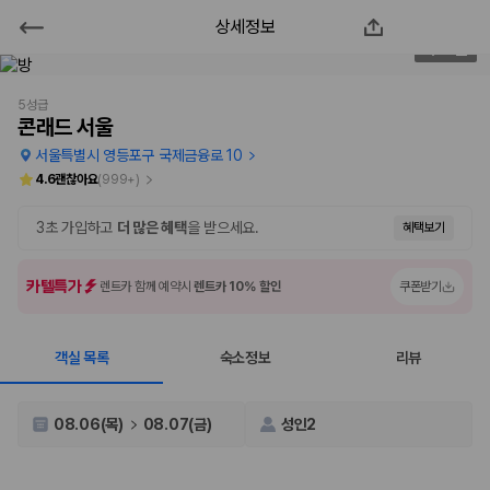
상세정보
콘래드 서울
2
/
111
2000만 이용고객이 선택한 제주 렌트카 가격비교 플랫폼
5성급
콘래드 서울
서울특별시 영등포구 국제금융로 10
4.6
괜찮아요
(
999+
)
3초 가입하고
더 많은 혜택
을 받으세요.
혜택보기
카텔특가
렌트카 함께 예약시
렌트카 10% 할인
쿠폰받기
객실 목록
숙소정보
리뷰
제주렌트카 가격비교는 카모아에서 한 번에
제주도 렌트카는 업체마다 차량 가격, 보험 조건, 면책금, 보상 한도, 인수
08.06(목)
08.07(금)
성인2
장소, 취소 규정이 다릅니다. 카모아는 여러 제주 렌트카 업체의 조건을 한
화면에서 비교해 사용자가 자신의 일정과 예산에 맞는 차량을 선택할 수 있
도록 돕습니다.