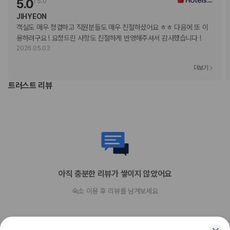
5.0
/
5.0
비대면 체크아웃 서비스를 이용하실 수 있습니다.
JIHYEON
이 숙박 시설에서는 고객의 모든 성적 지향과 성 정체성을 존중합니다(성소
객실도 매우 청결하고 직원분들도 매우 친절하셨어요 ㅎㅎ 다음에 또 이
수자(LGBTQ+) 환영).
용하려구요 ! 요청드린 사항도 친절하게 반영해주셔서 감사했습니다 !
지불 요금
2026.05.03
아침 식사 포함 요금제 예약 시 성인과 침대를 함께 사용하는 만 2 ~ 17세 어린
이의 경우 추가 아침 식사 요금이 적용됩니다.
더보기
트러스트 리뷰
부가 정보
추가 안내사항
주차 높이 제한 적용
기타 선택사항
뷔페아침 식사 요금: 성인 KRW 67000, 어린이 KRW 33500(대략적인
금액)
주차 대행 요금: 숙박 기간 내 1회, KRW 29000
아직 충분한 리뷰가 쌓이지 않았어요
반려동물 동반 시 요금: 1일 기준, 1마리당 KRW 308000
숙소 이용 후 리뷰를 남겨보세요
장애인 안내 동물의 경우 요금 면제
추가 요금 지불 시 이른 체크인 가능(객실 이용 상황에 따라 다름)
추가 요금 지불 시 늦은 체크아웃 가능(객실 이용 상황에 따라 다름)
간이 침대 이용 요금: 1박 기준, KRW 60000.0