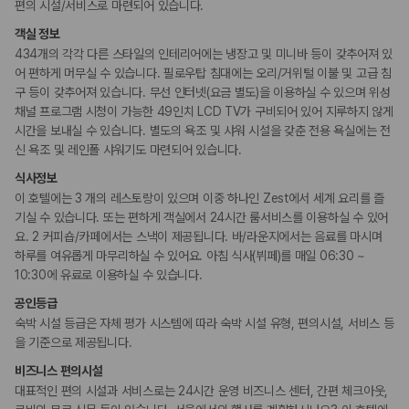
카모아 사이트맵
편의 시설/서비스로 마련되어 있습니다.
포터/벨보이
다국어 구사 가능 직원
객실 정보
434개의 각각 다른 스타일의 인테리어에는 냉장고 및 미니바 등이 갖추어져 있
웰빙 및 피트니스
어 편하게 머무실 수 있습니다. 필로우탑 침대에는 오리/거위털 이불 및 고급 침
피트니스/헬스시설
구 등이 갖추어져 있습니다. 무선 인터넷(요금 별도)을 이용하실 수 있으며 위성
사우나/스파
채널 프로그램 시청이 가능한 49인치 LCD TV가 구비되어 있어 지루하지 않게
시간을 보내실 수 있습니다. 별도의 욕조 및 샤워 시설을 갖춘 전용 욕실에는 전
액티비티
신 욕조 및 레인폴 샤워기도 마련되어 있습니다.
골프시설
식사정보
수영장
요가/필라테스
이 호텔에는 3 개의 레스토랑이 있으며 이중 하나인 Zest에서 세계 요리를 즐
기실 수 있습니다. 또는 편하게 객실에서 24시간 룸서비스를 이용하실 수 있어
요. 2 커피숍/카페에서는 스낵이 제공됩니다. 바/라운지에서는 음료를 마시며
키즈
하루를 여유롭게 마무리하실 수 있어요. 아침 식사(뷔페)를 매일 06:30 ~
유모차
10:30에 유료로 이용하실 수 있습니다.
비즈니스
공인등급
컨퍼런스 센터
숙박 시설 등급은 자체 평가 시스템에 따라 숙박 시설 유형, 편의시설, 서비스 등
회의공간
을 기준으로 제공됩니다.
연회장
비즈니스 편의시설
대표적인 편의 시설과 서비스로는 24시간 운영 비즈니스 센터, 간편 체크아웃,
장애인 편의시설