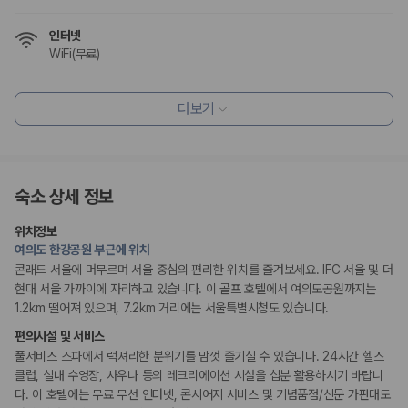
175,206
건
예약 가능 차량
인터넷
67,123
대
WiFi(무료)
전국 렌트카 지점
1,829
개
식사 및 음료
더보기
제주렌트카 가격비교 자주 묻는 질문
레스토랑
커피숍/카페
조식가능(유료)
Q. 제주렌트카 가격비교는 카모아에서 어떻게 하나요?
채식메뉴 옵션 이용 가능
A. 대여일, 반납일, 인수 지역을 선택하면 제주도 렌트카 업체별 가격, 차종,
보험 조건, 예약 가능 차량을 한 번에 비교할 수 있습니다.
숙소 상세 정보
편의시설
Q. 제주 렌트카 최저가는 무엇을 기준으로 비교해야 하나요?
기념품 가게
Q. 제주공항 근처 렌트카도 비교할 수 있나요?
위치정보
엘리베이터
Q. 제주 렌트카 가격비교 시 보험도 함께 비교할 수 있나요?
여의도 한강공원 부근에 위치
PC코너
Q. 가족 여행에는 어떤 제주 렌트카를 비교해야 하나요?
시설 내 미술관
콘래드 서울에 머무르며 서울 중심의 편리한 위치를 즐겨보세요. IFC 서울 및 더
시설 내 쇼핑몰
현대 서울 가까이에 자리하고 있습니다. 이 골프 호텔에서 여의도공원까지는
제주렌트카 가격비교 주요 링크
1.2km 떨어져 있으며, 7.2km 거리에는 서울특별시청도 있습니다.
리셉션 서비스
편의시설 및 서비스
제주도 렌트카 실시간 최저가 가격비교
주차 대행
풀서비스 스파에서 럭셔리한 분위기를 맘껏 즐기실 수 있습니다. 24시간 헬스
제주 렌트카 예약
드라이클리닝/세탁서비스
콘시어지 서비스
클럽, 실내 수영장, 사우나 등의 레크리에이션 시설을 십분 활용하시기 바랍니
국내 렌트카 가격비교
짐 보관 서비스
해외 렌트카 가격비교
다. 이 호텔에는 무료 무선 인터넷, 콘시어지 서비스 및 기념품점/신문 가판대도
간편 체크인/체크아웃