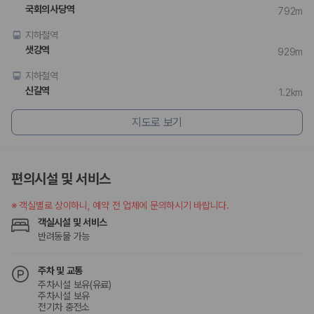
험 조건을 함께 확인해야 합니다.
국회의사당역
792m
제주렌트카 보험까지 비교해야 진짜 가격비교입
지하철역
샛강역
929m
니다
지하철역
동일한 차량이라도 보험 조건에 따라 실제 부담 금액이 달라질 수 있습니
신길역
1.2km
다. 카모아는 제주 렌트카 가격뿐 아니라 일반자차, 완전자차, 슈퍼자차 조
건을 함께 확인할 수 있도록 돕습니다.
지도로 보기
일반자차:
사고 발생 시 일정 금액의 면책금이 발생할 수 있습니다.
완전자차:
보상 한도 내에서 면책금 부담이 줄어드는 보험 조건입니
다.
편의시설 및 서비스
슈퍼자차:
더 높은 보장 조건을 원하는 사용자에게 적합합니다.
※
객실별로 상이하니, 예약 전 업체에 문의하시기 바랍니다.
2000만 고객이 선택한 렌트카 가격비교 플랫폼
객실시설 및 서비스
반려동물 가능
카모아는 제주렌트카부터 국내·해외 렌트카까지 비교할 수 있는 렌트카 가
격비교 플랫폼입니다.
주차 및 교통
누적 이용 고객수
주차시설 보유(유료)
20,871,562
명
주차시설 보유
사용자 리뷰
전기차 충전소