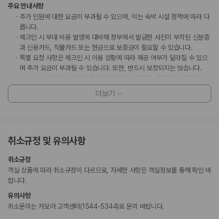
주요 안내사항
추가 인원에 대한 요금이 부과될 수 있으며, 이는 숙박 시설 정책에 따라 다
릅니다.
체크인 시 부대 비용 발생에 대비해 정부에서 발급한 사진이 부착된 신분증
과 신용카드, 직불카드 또는 현금으로 보증금이 필요할 수 있습니다.
특별 요청 사항은 체크인 시 이용 상황에 따라 제공 여부가 달라질 수 있으
며 추가 요금이 부과될 수 있습니다. 또한, 반드시 보장되지는 않습니다.
이 숙박 시설에서 사용 가능한 결제 수단은 신용카드, 직불카드, 현금입니
다.
더보기
이 숙박 시설은 안전을 위해 일산화탄소 감지기, 소화기, 연기 감지기, 보안
시스템, 구급상자 등을 갖추고 있습니다.
이 숙박 시설은 빗, 샤워 타월, 면도기, 네일 도구, 신발닦이 등의 일회용 개
인용품을 제공하지 않습니다.
취소규정 및 유의사항
고객 정책과 문화적 기준이나 규범은 국가 및 숙박 시설에 따라 다를 수 있
습니다. 명시된 정책은 숙박 시설에서 제공했습니다.
취소규정
이 숙박 시설은 칫솔, 빗, 목욕용 수세미, 면도기, 네일 파일, 신발 닦이 등의
객실 상품에 따라 취소규정이 다르므로, 자세한 사항은 객실정보를 통해 확인 바
일회용 개인 용품은 제공하지 않습니다.
랍니다.
만 5 세 이하 아동 1명은 부모 또는 보호자와 같은 객실에서 침구를 추가하
지 않고 이용할 경우 무료로 숙박할 수 있습니다.
유의사항
주차 시 높이 제한이 적용됩니다.
취소문의는 카모아 고객센터(1544-5344)로 문의 바랍니다.