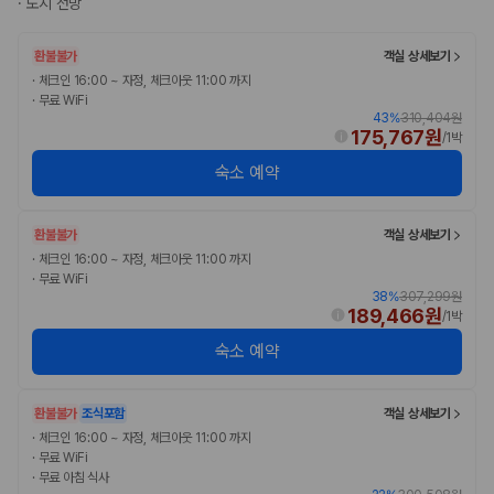
·
도시 전망
완전자차와 슈퍼자차는 업체별 보장 범위가 다를 수 있습니다. 카모아에서
는 제주 렌트카 가격과 함께 보험 조건을 비교해 여행 스타일에 맞는 보장
수준을 선택할 수 있습니다.
환불불가
객실 상세보기
·
체크인 16:00 ~ 자정, 체크아웃 11:00 까지
3. 제주공항 접근성과 셔틀 조건을 함께 확인하세요
·
무료 WiFi
43
%
310,404원
175,767원
제주 렌트카는 차량 인수 위치와 셔틀 편의성에 따라 실제 이용 만족도가
/
1박
달라집니다. 공항에서 렌트카 사무실까지의 이동 조건을 가격과 함께 비교
숙소 예약
하는 것이 좋습니다.
제주도 렌트카 차종별 가격비교
환불불가
객실 상세보기
·
체크인 16:00 ~ 자정, 체크아웃 11:00 까지
경차·소형차
·
무료 WiFi
혼자 또는 2인 여행에 적합하며 제주 렌트카 최저가를 찾는 사용자
38
%
307,299원
189,466원
/
1박
가 가장 먼저 비교하는 차종입니다.
준중형·중형차
숙소 예약
커플·친구 여행에서 많이 선택되며 가격과 승차감의 균형이 좋은 차
종입니다.
SUV
환불불가
조식포함
객실 상세보기
가족 여행, 짐이 많은 여행, 장거리 이동에 적합하며 보험 조건과 차
·
체크인 16:00 ~ 자정, 체크아웃 11:00 까지
량 연식을 함께 비교하는 것이 좋습니다.
·
무료 WiFi
승합차·대형차
·
무료 아침 식사
단체 여행이나 4인 이상 가족 여행에 적합하며 인원수, 짐 공간, 보