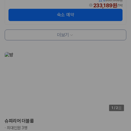
22
%
300,508원
험 조건을 함께 확인해야 합니다.
233,189원
/
1박
숙소 예약
제주렌트카 보험까지 비교해야 진짜 가격비교입
니다
더보기
동일한 차량이라도 보험 조건에 따라 실제 부담 금액이 달라질 수 있습니
다. 카모아는 제주 렌트카 가격뿐 아니라 일반자차, 완전자차, 슈퍼자차 조
건을 함께 확인할 수 있도록 돕습니다.
일반자차:
사고 발생 시 일정 금액의 면책금이 발생할 수 있습니다.
완전자차:
보상 한도 내에서 면책금 부담이 줄어드는 보험 조건입니
다.
슈퍼자차:
더 높은 보장 조건을 원하는 사용자에게 적합합니다.
2000만 고객이 선택한 렌트카 가격비교 플랫폼
카모아는 제주렌트카부터 국내·해외 렌트카까지 비교할 수 있는 렌트카 가
격비교 플랫폼입니다.
1
/
2
누적 이용 고객수
슈피리어 더블룸
20,871,562
명
·
최대인원 3명
사용자 리뷰