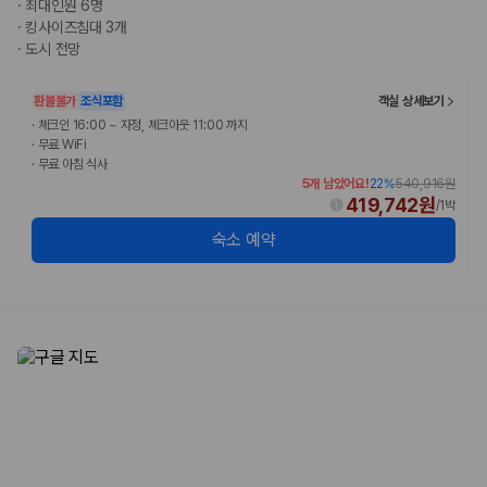
·
최대인원 6명
·
킹사이즈침대 3개
·
도시 전망
환불불가
조식포함
객실 상세보기
·
체크인 16:00 ~ 자정, 체크아웃 11:00 까지
·
무료 WiFi
·
무료 아침 식사
5개 남았어요!
22
%
540,916원
419,742원
/
1박
숙소 예약