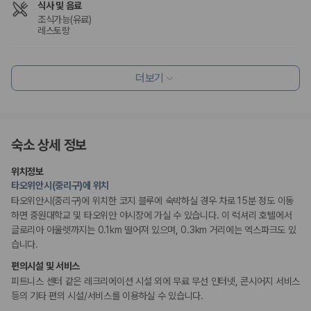
식사 및 음료
조식가능(유료)
레스토랑
편의시설
더보기
정수기
엘리베이터
세탁시설
리셉션 서비스
숙소 상세 정보
드라이클리닝/세탁서비스
콘시어지 서비스
짐 보관 서비스
위치정보
타오위안시(중리구)에 위치
타오위안시(중리구)에 위치한 코지 블루에 숙박하실 경우 차로 15분 정도 이동
웰빙 및 피트니스
하면 중원대학교 및 타오위안 야시장에 가실 수 있습니다. 이 럭셔리 호텔에서
피트니스/헬스시설
글로리아 아울렛까지는 0.1km 떨어져 있으며, 0.3km 거리에는 엑스파크도 있
습니다.
비즈니스
편의시설 및 서비스
회의공간
연회장
피트니스 센터 같은 레크리에이션 시설 외에 무료 무선 인터넷, 콘시어지 서비스
등의 기타 편의 시설/서비스를 이용하실 수 있습니다.