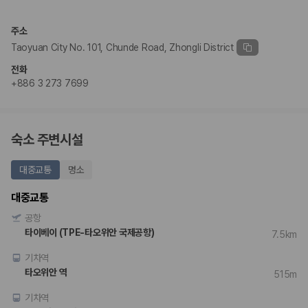
주소
Taoyuan City No. 101, Chunde Road, Zhongli District
전화
+886 3 273 7699
숙소 주변시설
대중교통
명소
대중교통
공항
타이베이 (TPE-타오위안 국제공항)
7.5km
기차역
타오위안 역
515m
기차역