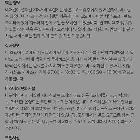
장애인 편의시설
객실 정보
휠체어로 이용 가능
에어컨이 설치된 218개의 객실에는 평면 TV도 갖추어져 있어 편하게 머무실
수 있습니다. 무료 무선 인터넷을 이용하실 수 있으며 케이블 채널 프로그램도
흡연 시설
구비되어 있어 지루하지 않게 시간을 보내실 수 있습니다. 별도의 욕조 및 샤워
금연 숙박 시설
시설을 갖춘 전용 욕실에는 헤어드라이어 및 슬리퍼도 마련되어 있습니다. 편의
시설/서비스로는 전화 외에 금고 및 책상도 있습니다.
식사정보
이 호텔에는 2 개의 레스토랑이 있으며 이곳에서 식사를 간단히 해결하실 수 있
어요. 또는 편하게 객실에서 룸서비스(이용 시간 제한)를 이용하실 수 있습니다.
바/라운지에서는 음료를 마시며 하루를 여유롭게 마무리하실 수 있어요. 아침
식사(셀프 서비스)가 주중 07:00 ~ 10:00 및 주말 06:30 ~ 10:30에 유료로
제공됩니다.
비즈니스 편의시설
대표적인 편의 시설과 서비스로는 로비의 무료 신문, 드라이클리닝/세탁 서비
스, 24시간 운영되는 프런트 데스크 등이 있습니다. 타오위안시에서의 행사를
계획하시나요? 이 호텔에는 컨퍼런스 공간 및 2 개 회의실 등으로 구성된 2013
제곱미터 크기의 공간이 마련되어 있습니다. 고객께서는 별도 요금으로 왕복 공
항 셔틀(24시간 운행) 서비스를 이용하실 수 있고, 시설 내에서 제한 주차도 가
능합니다.
주변시설