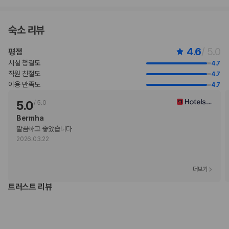
부가 정보
추가 안내사항
숙소 리뷰
주차 높이 제한 적용
4.6
/ 5.0
평점
기타 선택사항
셀프 서비스아침 식사 요금: 성인 TWD 770, 어린이 TWD 385(대략적
시설 청결도
4.7
인 금액)
직원 친절도
4.7
공항 셔틀 요금: 차량 1대당 TWD 2200(편도, 정원 4명)
이용 만족도
4.7
위 목록에 명시되지 않은 다른 항목이 있을 수 있습니다. 요금 및 보증금은 세전
5.0
/
5.0
금액일 수 있으며 변경될 수 있습니다.
Bermha
현장 결제 유형 및 수단
깔끔하고 좋았습니다
Visa
2026.03.22
직불카드
현금
American Express
더보기
JCB International
트러스트 리뷰
Mastercard
반려동물
장애인 안내 동물 동반 가능
장애인 안내 동물은 요금 및 제한 사항이 면제됩니다.