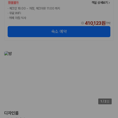
환불불가
객실 상세보기
·
체크인 16:00 ~ 자정, 체크아웃 11:00 까지
·
무료 WiFi
·
뷔페 아침 식사
410,123원
/
1박
숙소 예약
1
/
2
디자인룸