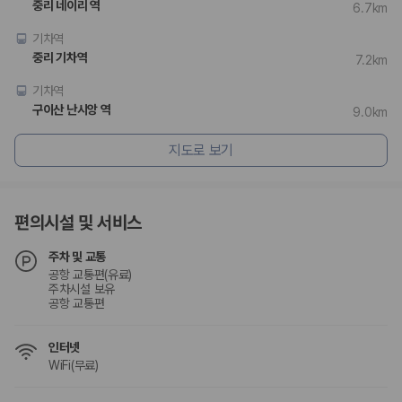
중리 네이리 역
6.7km
기차역
중리 기차역
7.2km
기차역
구이산 난시앙 역
9.0km
지도로 보기
편의시설 및 서비스
주차 및 교통
공항 교통편(유료)
주차시설 보유
공항 교통편
인터넷
WiFi(무료)