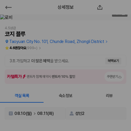
상세정보
코지 블루
2
/
35
2000만 이용고객이 선택한 제주 렌트카 가격비교 플랫폼
4.5성급
코지 블루
Taoyuan City No. 101, Chunde Road, Zhongli District
4.6
괜찮아요
(
999+
)
3초 가입하고
더 많은 혜택
을 받으세요.
혜택보기
카텔특가
렌트카 함께 예약시
렌트카 10% 할인
쿠폰받기
객실 목록
숙소정보
리뷰
제주렌트카 가격비교는 카모아에서 한 번에
제주도 렌트카는 업체마다 차량 가격, 보험 조건, 면책금, 보상 한도, 인수
08.10(월)
08.11(화)
성인2
장소, 취소 규정이 다릅니다. 카모아는 여러 제주 렌트카 업체의 조건을 한
화면에서 비교해 사용자가 자신의 일정과 예산에 맞는 차량을 선택할 수 있
도록 돕습니다.