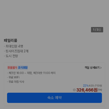
1
/
3
패밀리룸
·
최대인원 4명
·
킹사이즈침대 2개
·
도시 전망
환불불가
조식포함
객실 상세보기
·
체크인 16:00 ~ 자정, 체크아웃 11:00 까지
·
무료 WiFi
·
무료 아침 식사
22
%
420,713원
326,466원
/
1박
숙소 예약