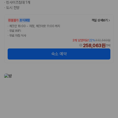
175,206
건
·
킹사이즈침대 1개
예약 가능 차량
·
도시 전망
67,123
대
전국 렌트카 지점
환불불가
조식포함
객실 상세보기
1,829
개
·
체크인 16:00 ~ 자정, 체크아웃 11:00 까지
·
무료 WiFi
제주렌트카 가격비교 자주 묻는 질문
·
무료 아침 식사
2개 남았어요!
22
%
332,563원
258,063원
Q. 제주렌트카 가격비교는 카모아에서 어떻게 하나요?
/
1박
A. 대여일, 반납일, 인수 지역을 선택하면 제주도 렌트카 업체별 가격, 차종,
숙소 예약
보험 조건, 예약 가능 차량을 한 번에 비교할 수 있습니다.
Q. 제주 렌트카 최저가는 무엇을 기준으로 비교해야 하나요?
Q. 제주공항 근처 렌트카도 비교할 수 있나요?
Q. 제주 렌트카 가격비교 시 보험도 함께 비교할 수 있나요?
Q. 가족 여행에는 어떤 제주 렌트카를 비교해야 하나요?
제주렌트카 가격비교 주요 링크
제주도 렌트카 실시간 최저가 가격비교
제주 렌트카 예약
국내 렌트카 가격비교
해외 렌트카 가격비교