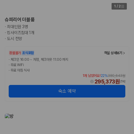
카모아 사이트맵
1
/
2
슈피리어 더블룸
·
최대인원 3명
·
킹사이즈침대 1개
·
도시 전망
환불불가
조식포함
객실 상세보기
·
체크인 16:00 ~ 자정, 체크아웃 11:00 까지
·
무료 WiFi
·
무료 아침 식사
1개 남았어요!
22
%
380,643원
295,373원
/
1박
숙소 예약