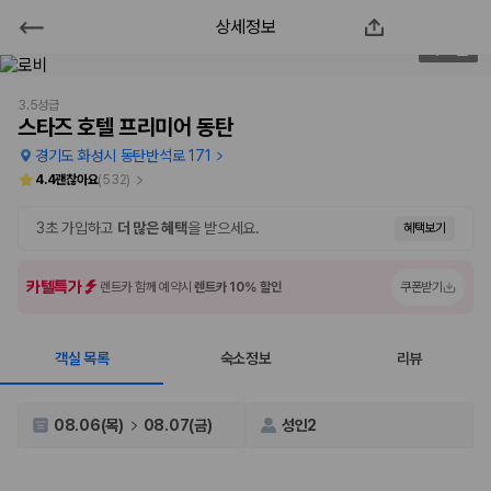
상세정보
스타즈 호텔 프리미어 동탄
2
/
50
2000만 이용고객이 선택한 제주 렌트카 가격비교 플랫폼
3.5성급
스타즈 호텔 프리미어 동탄
경기도 화성시 동탄반석로 171
4.4
괜찮아요
(
532
)
3초 가입하고
더 많은 혜택
을 받으세요.
혜택보기
카텔특가
렌트카 함께 예약시
렌트카 10% 할인
쿠폰받기
객실 목록
숙소정보
리뷰
제주렌트카 가격비교는 카모아에서 한 번에
제주도 렌트카는 업체마다 차량 가격, 보험 조건, 면책금, 보상 한도, 인수
08.06(목)
08.07(금)
성인2
장소, 취소 규정이 다릅니다. 카모아는 여러 제주 렌트카 업체의 조건을 한
화면에서 비교해 사용자가 자신의 일정과 예산에 맞는 차량을 선택할 수 있
도록 돕습니다.