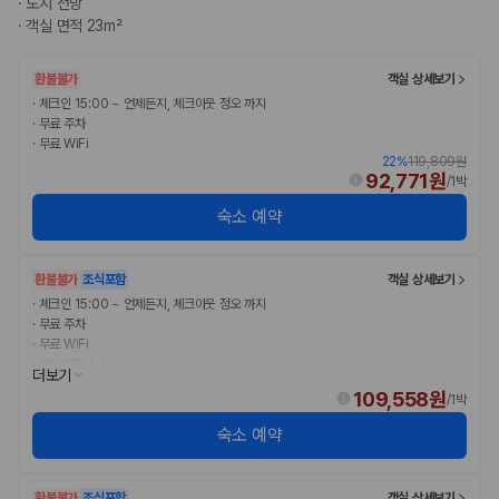
·
도시 전망
완전자차와 슈퍼자차는 업체별 보장 범위가 다를 수 있습니다. 카모아에서
·
객실 면적 23m²
는 제주 렌트카 가격과 함께 보험 조건을 비교해 여행 스타일에 맞는 보장
수준을 선택할 수 있습니다.
환불불가
객실 상세보기
3. 제주공항 접근성과 셔틀 조건을 함께 확인하세요
·
체크인 15:00 ~ 언제든지, 체크아웃 정오 까지
·
무료 주차
제주 렌트카는 차량 인수 위치와 셔틀 편의성에 따라 실제 이용 만족도가
·
무료 WiFi
달라집니다. 공항에서 렌트카 사무실까지의 이동 조건을 가격과 함께 비교
22
%
119,809원
92,771원
하는 것이 좋습니다.
/
1박
숙소 예약
제주도 렌트카 차종별 가격비교
경차·소형차
환불불가
조식포함
객실 상세보기
혼자 또는 2인 여행에 적합하며 제주 렌트카 최저가를 찾는 사용자
·
체크인 15:00 ~ 언제든지, 체크아웃 정오 까지
가 가장 먼저 비교하는 차종입니다.
·
무료 주차
준중형·중형차
·
무료 WiFi
커플·친구 여행에서 많이 선택되며 가격과 승차감의 균형이 좋은 차
·
1인 아침 식사
더보기
종입니다.
109,558원
/
1박
SUV
가족 여행, 짐이 많은 여행, 장거리 이동에 적합하며 보험 조건과 차
숙소 예약
량 연식을 함께 비교하는 것이 좋습니다.
승합차·대형차
단체 여행이나 4인 이상 가족 여행에 적합하며 인원수, 짐 공간, 보
환불불가
조식포함
객실 상세보기