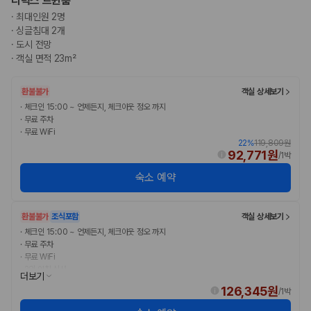
디럭스 트윈룸
175,206
건
·
최대인원 2명
예약 가능 차량
·
싱글침대 2개
67,123
대
·
도시 전망
전국 렌트카 지점
·
객실 면적 23m²
1,829
개
제주렌트카 가격비교 자주 묻는 질문
환불불가
객실 상세보기
·
체크인 15:00 ~ 언제든지, 체크아웃 정오 까지
Q. 제주렌트카 가격비교는 카모아에서 어떻게 하나요?
·
무료 주차
·
무료 WiFi
A. 대여일, 반납일, 인수 지역을 선택하면 제주도 렌트카 업체별 가격, 차종,
22
%
119,809원
보험 조건, 예약 가능 차량을 한 번에 비교할 수 있습니다.
92,771원
/
1박
Q. 제주 렌트카 최저가는 무엇을 기준으로 비교해야 하나요?
Q. 제주공항 근처 렌트카도 비교할 수 있나요?
숙소 예약
Q. 제주 렌트카 가격비교 시 보험도 함께 비교할 수 있나요?
Q. 가족 여행에는 어떤 제주 렌트카를 비교해야 하나요?
환불불가
조식포함
객실 상세보기
제주렌트카 가격비교 주요 링크
·
체크인 15:00 ~ 언제든지, 체크아웃 정오 까지
·
무료 주차
·
무료 WiFi
제주도 렌트카 실시간 최저가 가격비교
·
2인 아침 식사
제주 렌트카 예약
더보기
국내 렌트카 가격비교
126,345원
/
1박
해외 렌트카 가격비교