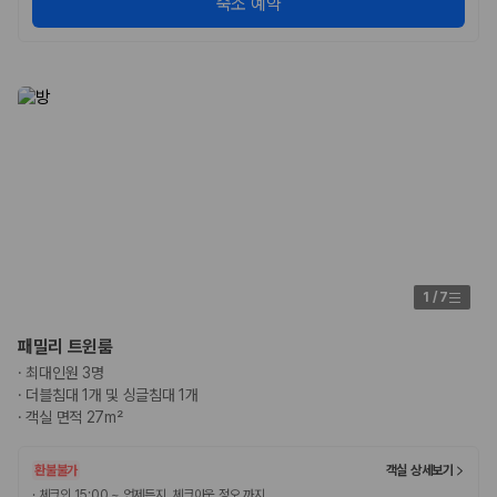
숙소 예약
카모아 사이트맵
1
/
7
패밀리 트윈룸
·
최대인원 3명
·
더블침대 1개 및 싱글침대 1개
·
객실 면적 27m²
환불불가
객실 상세보기
·
체크인 15:00 ~ 언제든지, 체크아웃 정오 까지