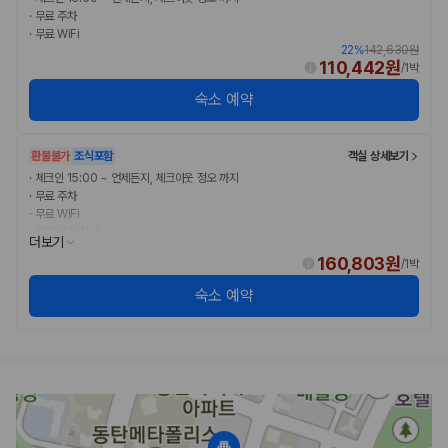
·
무료 주차
·
무료 WiFi
22
%
142,630원
110,442원
/
1박
숙소 예약
환불불가
조식포함
객실 상세보기
·
체크인 15:00 ~ 언제든지, 체크아웃 정오 까지
·
무료 주차
·
무료 WiFi
·
무료 아침 식사
더보기
160,803원
/
1박
숙소 예약