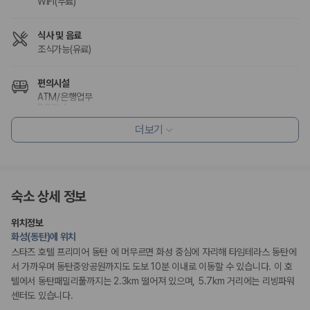
WiFi(무료)
식사 및 음료
조식가능(유료)
편의시설
ATM/은행업무
PC코너
엘리베이터
더보기
리셉션 서비스
짐 보관 서비스
드라이클리닝/세탁서비스
숙소 상세 정보
장애인 편의시설
위치정보
휠체어 이용 가능 화장실
화성(동탄)에 위치
휠체어로 이용 가능
점자 표시
스타즈 호텔 프리미어 동탄 에 머무르면 화성 중심에 자리해 타임테라스 동탄에
서 가까우며 동탄중앙공원까지도 도보 10분 이내로 이동할 수 있습니다. 이 호
텔에서 동탄패밀리풀까지는 2.3km 떨어져 있으며, 5.7km 거리에는 리빙파워
흡연 시설
센터도 있습니다.
금연 숙박 시설