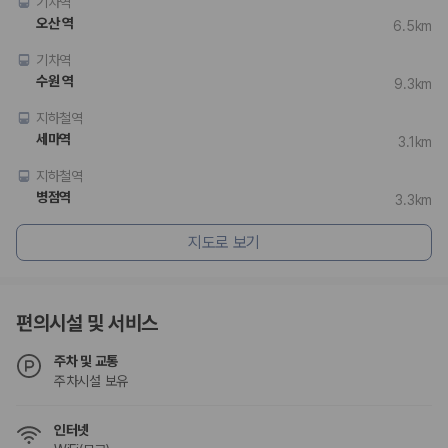
기차역
오산 역
6.5km
기차역
수원 역
9.3km
지하철역
세마역
3.1km
지하철역
병점역
3.3km
지도로 보기
편의시설 및 서비스
주차 및 교통
주차시설 보유
인터넷