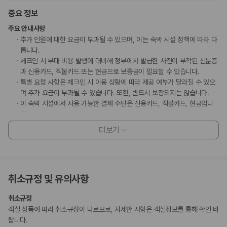
중요 정보
주요 안내사항
추가 인원에 대한 요금이 부과될 수 있으며, 이는 숙박 시설 정책에 따라 다
릅니다.
체크인 시 부대 비용 발생에 대비해 정부에서 발급한 사진이 부착된 신분증
과 신용카드, 직불카드 또는 현금으로 보증금이 필요할 수 있습니다.
특별 요청 사항은 체크인 시 이용 상황에 따라 제공 여부가 달라질 수 있으
며 추가 요금이 부과될 수 있습니다. 또한, 반드시 보장되지는 않습니다.
이 숙박 시설에서 사용 가능한 결제 수단은 신용카드, 직불카드, 현금입니
다.
이 숙박 시설은 안전을 위해 소화기, 연기 감지기, 보안 시스템 등을 갖추고
더보기
있습니다.
고객 정책과 문화적 기준이나 규범은 국가 및 숙박 시설에 따라 다를 수 있
습니다. 명시된 정책은 숙박 시설에서 제공했습니다.
비대면 체크인, 비대면 체크아웃 서비스를 이용하실 수 있습니다.
취소규정 및 유의사항
부가 정보
취소규정
추가 안내사항
객실 상품에 따라 취소규정이 다르므로, 자세한 사항은 객실정보를 통해 확인 바
랍니다.
기타 선택사항