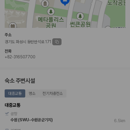
주소
경기도 화성시 동탄반석로 171
전화
+82-316507700
숙소 주변시설
대중교통
명소
전기차충전소
대중교통
공항
수원 (SWU-수원공군기지)
6.5km