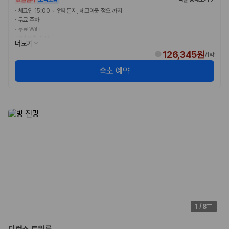
험 조건을 함께 확인해야 합니다.
·
체크인 15:00 ~ 언제든지, 체크아웃 정오 까지
·
무료 주차
제주렌트카 보험까지 비교해야 진짜 가격비교입
·
무료 WiFi
·
2인 아침 식사
니다
더보기
126,345원
/
1박
동일한 차량이라도 보험 조건에 따라 실제 부담 금액이 달라질 수 있습니
숙소 예약
다. 카모아는 제주 렌트카 가격뿐 아니라 일반자차, 완전자차, 슈퍼자차 조
건을 함께 확인할 수 있도록 돕습니다.
일반자차:
사고 발생 시 일정 금액의 면책금이 발생할 수 있습니다.
완전자차:
보상 한도 내에서 면책금 부담이 줄어드는 보험 조건입니
다.
슈퍼자차:
더 높은 보장 조건을 원하는 사용자에게 적합합니다.
2000만 고객이 선택한 렌트카 가격비교 플랫폼
카모아는 제주렌트카부터 국내·해외 렌트카까지 비교할 수 있는 렌트카 가
격비교 플랫폼입니다.
누적 이용 고객수
1
/
8
20,871,562
명
사용자 리뷰