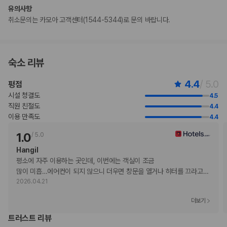
유의사항
뷔페아침 식사 요금: 성인 KRW 22000, 어린이 KRW 17000(대략적인
취소문의는 카모아 고객센터(1544-5344)로 문의 바랍니다.
금액)
추가 요금 지불 시 이른 체크인 가능(객실 이용 상황에 따라 다름)
추가 요금 지불 시 늦은 체크아웃 가능(객실 이용 상황에 따라 다름)
간이 침대 이용 요금: 1박 기준, KRW 40000.0
숙소 리뷰
위 목록에 명시되지 않은 다른 항목이 있을 수 있습니다. 요금 및 보증금은 세전
금액일 수 있으며 변경될 수 있습니다.
4.4
/ 5.0
평점
현장 결제 유형 및 수단
시설 청결도
4.5
Carte Blanche
직원 친절도
4.4
Visa
이용 만족도
4.4
Diners Club
직불카드
1.0
/
5.0
Discover
Hangil
현금
평소에 자주 이용하는 곳인데, 이번에는 객실이 조금

American Express
많이 미흡…에어컨이 되지 않으니 더우면 창문을 열거나 히터를 끄라고
…
JCB International
2026.04.21
Mastercard
UnionPay
더보기
반려동물
트러스트 리뷰
장애인 안내 동물 동반 가능