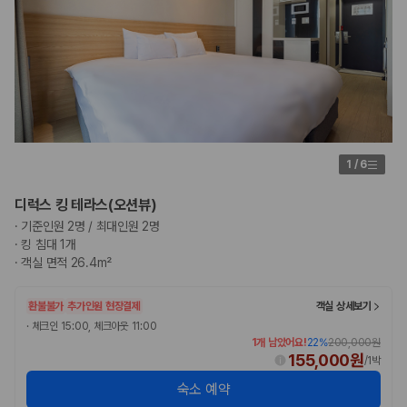
1
/
6
디럭스 킹 테라스(오션뷰)
·
기준인원 2명 / 최대인원 2명
·
킹 침대 1개
·
객실 면적 26.4m²
환불불가
추가인원 현장결제
객실 상세보기
·
체크인 15:00, 체크아웃 11:00
1개 남았어요!
22
%
200,000원
155,000원
/
1박
숙소 예약