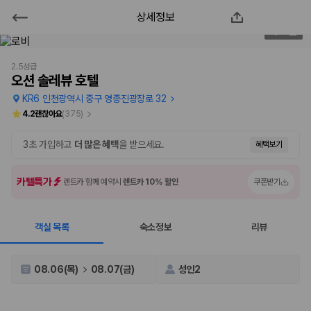
상세정보
오션 솔레뷰 호텔
2
/
46
2000만 이용고객이 선택한 제주 렌트카 가격비교 플랫폼
2.5성급
오션 솔레뷰 호텔
KR6 인천광역시 중구 영종진광장로 32
4.2
괜찮아요
(
375
)
3초 가입하고
더 많은 혜택
을 받으세요.
혜택보기
카텔특가
렌트카 함께 예약시
렌트카 10% 할인
쿠폰받기
객실 목록
숙소정보
리뷰
제주렌트카 가격비교는 카모아에서 한 번에
제주도 렌트카는 업체마다 차량 가격, 보험 조건, 면책금, 보상 한도, 인수
08.06(목)
08.07(금)
성인2
장소, 취소 규정이 다릅니다. 카모아는 여러 제주 렌트카 업체의 조건을 한
화면에서 비교해 사용자가 자신의 일정과 예산에 맞는 차량을 선택할 수 있
도록 돕습니다.