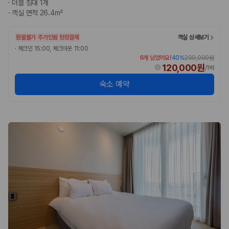
·
더블 침대 1개
·
객실 면적 26.4m²
환불불가
추가인원 현장결제
객실 상세보기
·
체크인 15:00, 체크아웃 11:00
6개 남았어요!
40
%
200,000원
120,000원
/
1박
숙소 예약