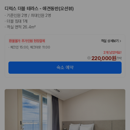
디럭스 더블 테라스 - 애견동반(오션뷰)
·
기준인원 2명 / 최대인원 2명
·
더블 침대 1개
·
객실 면적 26.4m²
환불불가
추가인원 현장결제
객실 상세보기
·
체크인 15:00, 체크아웃 11:00
2개 남았어요!
220,000원
/
1박
숙소 예약