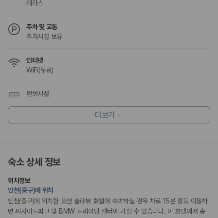
테라스
주차 및 교통
주차시설 보유
인터넷
WiFi(무료)
편의시설
모기장
테라스
더보기
엘리베이터
리셉션 서비스
간편 체크인/체크아웃
숙소 상세 정보
비즈니스
위치정보
비즈니스 센터
인천(중구)에 위치
인천(중구)에 위치한 오션 솔레뷰 호텔에 숙박하실 경우 차로 15분 정도 이동하
흡연 시설
면 씨사이드파크 및 BMW 드라이빙 센터에 가실 수 있습니다. 이 호텔에서 송