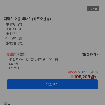
험 조건을 함께 확인해야 합니다.
1
/
4
제주렌트카 보험까지 비교해야 진짜 가격비교입
디럭스 더블 테라스 (하프오션뷰)
니다
·
최대인원 2명
·
더블침대 1개
동일한 차량이라도 보험 조건에 따라 실제 부담 금액이 달라질 수 있습니
·
바다 전망
다. 카모아는 제주 렌트카 가격뿐 아니라 일반자차, 완전자차, 슈퍼자차 조
·
객실 면적 26m²
건을 함께 확인할 수 있도록 돕습니다.
·
반려동물 동반
일반자차:
사고 발생 시 일정 금액의 면책금이 발생할 수 있습니다.
완전자차:
보상 한도 내에서 면책금 부담이 줄어드는 보험 조건입니
환불불가
오션뷰
객실 상세보기
다.
·
체크인 15:00 ~ 언제든지, 체크아웃 11:00 까지
슈퍼자차:
더 높은 보장 조건을 원하는 사용자에게 적합합니다.
·
무료 주차
·
무료 WiFi
2000만 고객이 선택한 렌트카 가격비교 플랫폼
1개 남았어요!
16
%
131,417원
109,209원
/
1박
카모아는 제주렌트카부터 국내·해외 렌트카까지 비교할 수 있는 렌트카 가
숙소 예약
격비교 플랫폼입니다.
누적 이용 고객수
20,871,562
명
사용자 리뷰