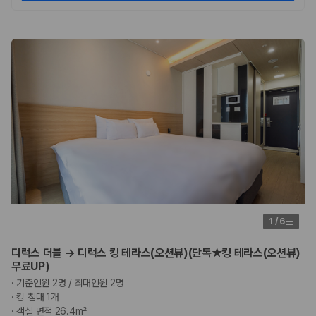
1
/
6
디럭스 더블 → 디럭스 킹 테라스(오션뷰)(단독★킹 테라스(오션뷰)
무료UP)
·
기준인원 2명 / 최대인원 2명
·
킹 침대 1개
·
객실 면적 26.4m²