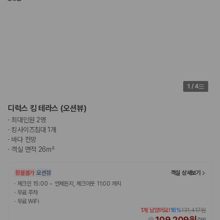
175,206
건
예약 가능 차량
67,123
대
전국 렌트카 지점
1,829
개
제주렌트카 가격비교 자주 묻는 질문
Q. 제주렌트카 가격비교는 카모아에서 어떻게 하나요?
1
/
4
A. 대여일, 반납일, 인수 지역을 선택하면 제주도 렌트카 업체별 가격, 차종,
보험 조건, 예약 가능 차량을 한 번에 비교할 수 있습니다.
디럭스 킹 테라스 (오션뷰)
Q. 제주 렌트카 최저가는 무엇을 기준으로 비교해야 하나요?
·
최대인원 2명
Q. 제주공항 근처 렌트카도 비교할 수 있나요?
·
킹사이즈침대 1개
Q. 제주 렌트카 가격비교 시 보험도 함께 비교할 수 있나요?
·
바다 전망
Q. 가족 여행에는 어떤 제주 렌트카를 비교해야 하나요?
·
객실 면적 26m²
제주렌트카 가격비교 주요 링크
환불불가
오션뷰
객실 상세보기
제주도 렌트카 실시간 최저가 가격비교
·
체크인 15:00 ~ 언제든지, 체크아웃 11:00 까지
제주 렌트카 예약
·
무료 주차
·
무료 WiFi
국내 렌트카 가격비교
1개 남았어요!
16
%
131,417원
해외 렌트카 가격비교
109,209원