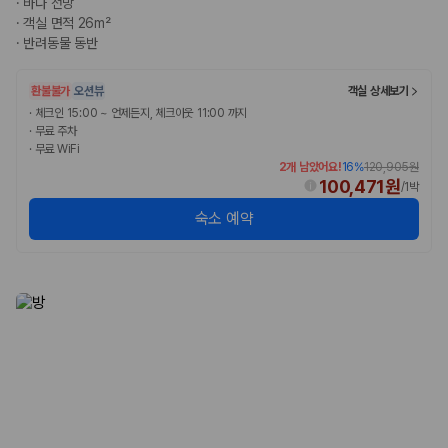
·
바다 전망
완전자차와 슈퍼자차는 업체별 보장 범위가 다를 수 있습니다. 카모아에서
·
객실 면적 26m²
는 제주 렌트카 가격과 함께 보험 조건을 비교해 여행 스타일에 맞는 보장
·
반려동물 동반
수준을 선택할 수 있습니다.
3. 제주공항 접근성과 셔틀 조건을 함께 확인하세요
환불불가
오션뷰
객실 상세보기
·
체크인 15:00 ~ 언제든지, 체크아웃 11:00 까지
제주 렌트카는 차량 인수 위치와 셔틀 편의성에 따라 실제 이용 만족도가
·
무료 주차
달라집니다. 공항에서 렌트카 사무실까지의 이동 조건을 가격과 함께 비교
·
무료 WiFi
하는 것이 좋습니다.
2개 남았어요!
16
%
120,905원
100,471원
/
1박
제주도 렌트카 차종별 가격비교
숙소 예약
경차·소형차
혼자 또는 2인 여행에 적합하며 제주 렌트카 최저가를 찾는 사용자
가 가장 먼저 비교하는 차종입니다.
준중형·중형차
커플·친구 여행에서 많이 선택되며 가격과 승차감의 균형이 좋은 차
종입니다.
SUV
가족 여행, 짐이 많은 여행, 장거리 이동에 적합하며 보험 조건과 차
량 연식을 함께 비교하는 것이 좋습니다.
승합차·대형차
단체 여행이나 4인 이상 가족 여행에 적합하며 인원수, 짐 공간, 보