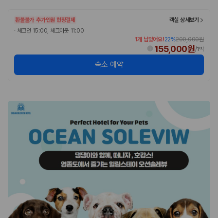
환불불가
추가인원 현장결제
객실 상세보기
·
체크인 15:00, 체크아웃 11:00
1개 남았어요!
22
%
200,000원
155,000원
/
1박
숙소 예약