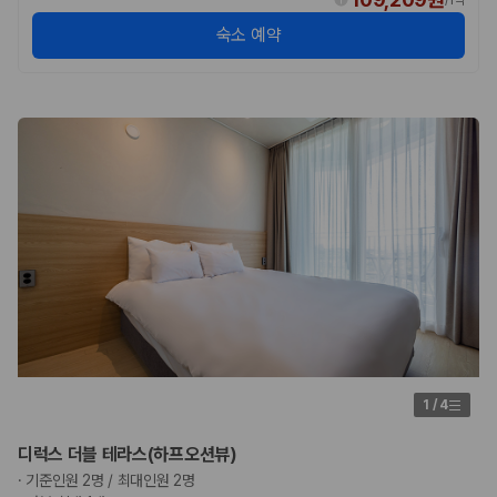
/
1박
카모아 사이트맵
숙소 예약
1
/
4
디럭스 더블 테라스(하프오션뷰)
·
기준인원 2명 / 최대인원 2명