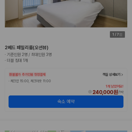
1
/
7
2베드 패밀리룸(오션뷰)
·
기준인원 2명 / 최대인원 3명
·
더블 침대 1개
환불불가
추가인원 현장결제
객실 상세보기
·
체크인 15:00, 체크아웃 11:00
1개 남았어요!
240,000원
/
1박
숙소 예약