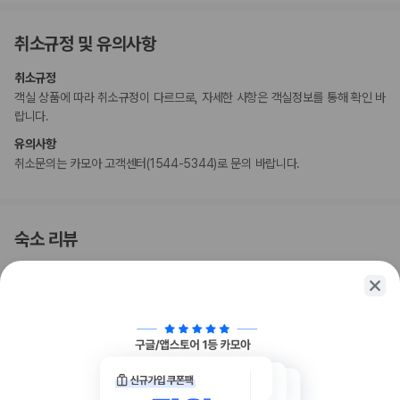
설에 연락하여 적합한 객실을 이용할 수 있는지 확인하시기 바랍니다.
고객 정책과 문화적 기준이나 규범은 국가 및 숙박 시설에 따라 다를 수 있
취소규정 및 유의사항
습니다. 명시된 정책은 숙박 시설에서 제공했습니다.
반려동물을 동반하는 고객께서는 체크인 전에 호텔에 미리 연락해 주시기
취소규정
바랍니다.
객실 상품에 따라 취소규정이 다르므로, 자세한 사항은 객실정보를 통해 확인 바
이 숙박 시설에서는 특정 객실에만 반려동물 동반이 가능하며 기타 반려동
랍니다.
물 제한 사항이 있습니다. 추가 요금이 적용되며 요금 섹션에서 확인하실
수 있습니다. 예약 확인 메일에 나와 있는 연락처 정보로 해당 숙박 시설에
유의사항
직접 연락하여 반려동물 동반과 관련된 사항을 문의하실 수 있습니다.
취소문의는 카모아 고객센터(1544-5344)로 문의 바랍니다.
고객의 안전을 위해 모든 거래 시 현금 없이 결제 가능 등의 조치를 시행 중
입니다.
비대면 체크아웃 서비스를 이용하실 수 있습니다.
숙소 리뷰
부가 정보
4.2
/ 5.0
평점
추가 안내사항
시설 청결도
4.2
간이/추가 침대 이용 불가
직원 친절도
3.9
기타 선택사항
이용 만족도
4.3
반려동물 동반 시 요금: 숙박 기간 내 1회, 1마리당 KRW 33000
5.0
/
5.0
추가 요금 지불 시 이른 체크인 가능(객실 이용 상황에 따라 다름)
추가 요금 지불 시 늦은 체크아웃 가능(객실 이용 상황에 따라 다름)
자윤