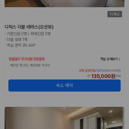
1
/
6
디럭스 더블 테라스(오션뷰)
·
기준인원 2명 / 최대인원 2명
·
더블 침대 1개
·
객실 면적 26.4m²
환불불가
추가인원 현장결제
객실 상세보기
·
체크인 15:00, 체크아웃 11:00
2개 남았어요!
32
%
200,000원
135,000원
/
1박
숙소 예약