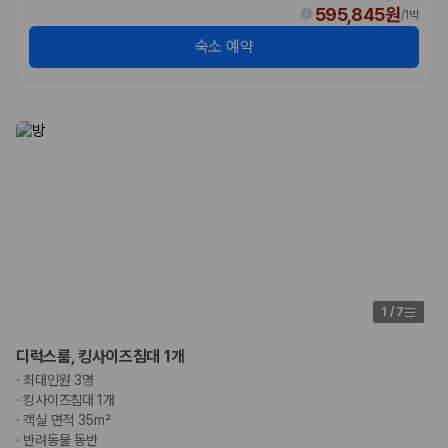
승합차·대형차
595,845원
/
1박
단체 여행이나 4인 이상 가족 여행에 적합하며 인원수, 짐 공간, 보
숙소 예약
험 조건을 함께 확인해야 합니다.
제주렌트카 보험까지 비교해야 진짜 가격비교입
니다
동일한 차량이라도 보험 조건에 따라 실제 부담 금액이 달라질 수 있습니
다. 카모아는 제주 렌트카 가격뿐 아니라 일반자차, 완전자차, 슈퍼자차 조
건을 함께 확인할 수 있도록 돕습니다.
일반자차:
사고 발생 시 일정 금액의 면책금이 발생할 수 있습니다.
완전자차:
보상 한도 내에서 면책금 부담이 줄어드는 보험 조건입니
다.
슈퍼자차:
더 높은 보장 조건을 원하는 사용자에게 적합합니다.
1
/
7
2000만 고객이 선택한 렌트카 가격비교 플랫폼
디럭스룸, 킹사이즈침대 1개
·
최대인원 3명
카모아는 제주렌트카부터 국내·해외 렌트카까지 비교할 수 있는 렌트카 가
·
킹사이즈침대 1개
격비교 플랫폼입니다.
·
객실 면적 35m²
누적 이용 고객수
·
반려동물 동반