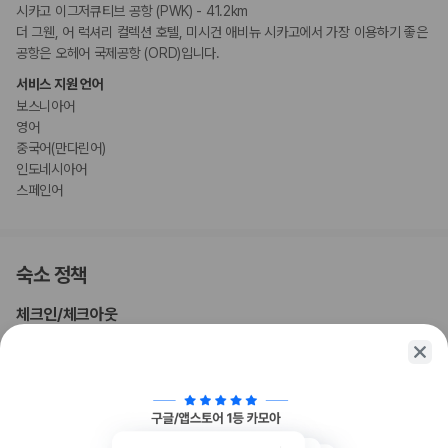
시카고 이그저큐티브 공항 (PWK) - 41.2km
더 그웬, 어 럭셔리 컬렉션 호텔, 미시건 애비뉴 시카고에서 가장 이용하기 좋은
공항은 오헤어 국제공항 (ORD)입니다.
서비스 지원 언어
보스니아어
영어
중국어(만다린어)
인도네시아어
스페인어
숙소 정책
체크인
/
체크아웃
체크인
체크아웃
15:00 ~ 02:00
정오 까지
특별 체크인 지침
도착하시면 프런트 데스크 직원이 안내해 드립니다. 숙박 시설에서 제공한 정보