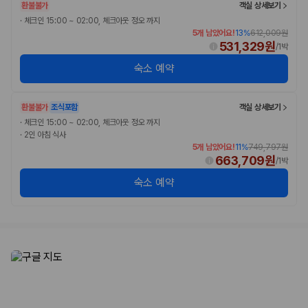
환불불가
객실 상세보기
·
체크인 15:00 ~ 02:00, 체크아웃 정오 까지
5개 남았어요!
13
%
612,009원
531,329원
/
1박
숙소 예약
환불불가
조식포함
객실 상세보기
·
체크인 15:00 ~ 02:00, 체크아웃 정오 까지
·
2인 아침 식사
5개 남았어요!
11
%
749,797원
663,709원
/
1박
숙소 예약