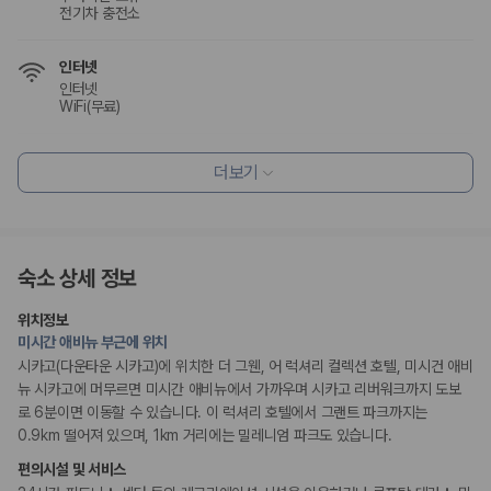
전기차 충전소
인터넷
인터넷
WiFi(무료)
식사 및 음료
더보기
조식 제공
레스토랑
조식가능(유료)
채식메뉴 옵션 이용 가능
숙소 상세 정보
편의시설
테라스
위치정보
엘리베이터
미시간 애비뉴 부근에 위치
루프탑
정원
시카고(다운타운 시카고)에 위치한 더 그웬, 어 럭셔리 컬렉션 호텔, 미시건 애비
시설 내 쇼핑몰
뉴 시카고에 머무르면 미시간 애비뉴에서 가까우며 시카고 리버워크까지 도보
로 6분이면 이동할 수 있습니다. 이 럭셔리 호텔에서 그랜트 파크까지는
리셉션 서비스
0.9km 떨어져 있으며, 1km 거리에는 밀레니엄 파크도 있습니다.
주차 대행
편의시설 및 서비스
콘시어지 서비스