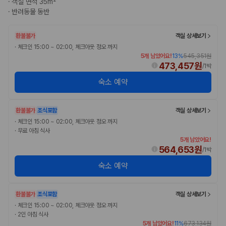
·
객실 면적 35m²
2. 보험 조건은 가격만큼 중요합니다
·
반려동물 동반
완전자차와 슈퍼자차는 업체별 보장 범위가 다를 수 있습니다. 카모아에서
는 제주 렌트카 가격과 함께 보험 조건을 비교해 여행 스타일에 맞는 보장
환불불가
객실 상세보기
수준을 선택할 수 있습니다.
·
체크인 15:00 ~ 02:00, 체크아웃 정오 까지
5개 남았어요!
13
%
545,351원
3. 제주공항 접근성과 셔틀 조건을 함께 확인하세요
473,457원
/
1박
숙소 예약
제주 렌트카는 차량 인수 위치와 셔틀 편의성에 따라 실제 이용 만족도가
달라집니다. 공항에서 렌트카 사무실까지의 이동 조건을 가격과 함께 비교
하는 것이 좋습니다.
환불불가
조식포함
객실 상세보기
제주도 렌트카 차종별 가격비교
·
체크인 15:00 ~ 02:00, 체크아웃 정오 까지
·
무료 아침 식사
5개 남았어요!
경차·소형차
564,653원
/
1박
혼자 또는 2인 여행에 적합하며 제주 렌트카 최저가를 찾는 사용자
가 가장 먼저 비교하는 차종입니다.
숙소 예약
준중형·중형차
커플·친구 여행에서 많이 선택되며 가격과 승차감의 균형이 좋은 차
종입니다.
환불불가
조식포함
객실 상세보기
SUV
·
체크인 15:00 ~ 02:00, 체크아웃 정오 까지
가족 여행, 짐이 많은 여행, 장거리 이동에 적합하며 보험 조건과 차
·
2인 아침 식사
량 연식을 함께 비교하는 것이 좋습니다.
5개 남았어요!
11
%
673,134원