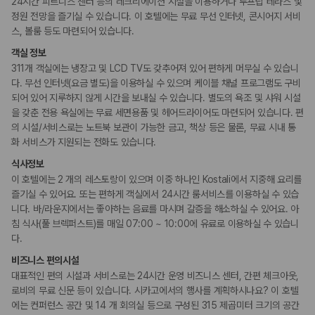
짐 보관 서비스
24시간 피트니스 센터 등의 레크리에이션 시설을 이용하거나 루프탑 테라스 및
간편 체크인/체크아웃
정원 전망을 즐기실 수 있습니다. 이 호텔에는 무료 무선 인터넷, 콘시어지 서비
포터/벨보이
스, 볼룸 등도 마련되어 있습니다.
다국어 구사 가능 직원
객실 정보
311개 객실에는 냉장고 및 LCD TV도 갖추어져 있어 편하게 머무실 수 있습니
웰빙 및 피트니스
피트니스/헬스시설
다. 무선 인터넷(요금 별도)을 이용하실 수 있으며 케이블 채널 프로그램도 구비
되어 있어 지루하지 않게 시간을 보내실 수 있습니다. 별도의 욕조 및 샤워 시설
을 갖춘 전용 욕실에는 무료 세면용품 및 헤어드라이어도 마련되어 있습니다. 편
액티비티
의 시설/서비스로는 노트북 보관이 가능한 금고, 책상 등은 물론, 무료 시내 통
골프시설
화 서비스가 지원되는 전화도 있습니다.
보트투어
식사정보
비즈니스
이 호텔에는 2 개의 레스토랑이 있으며 이중 하나인 Kostali에서 지중해 요리를
비즈니스 센터
즐기실 수 있어요. 또는 편하게 객실에서 24시간 룸서비스를 이용하실 수 있습
회의공간
니다. 바/라운지에서는 좋아하는 음료를 마시며 갈증을 해소하실 수 있어요. 아
연회장
침 식사(풀 브렉퍼스트)를 매일 07:00 ~ 10:00에 유료로 이용하실 수 있습니
다.
장애인 편의시설
비즈니스 편의시설
점자 표시
휠체어 이용 가능 화장실
대표적인 편의 시설과 서비스로는 24시간 운영 비즈니스 센터, 간편 체크아웃,
휠체어로 이용 가능
로비의 무료 신문 등이 있습니다. 시카고에서의 행사를 계획하시나요? 이 호텔
에는 컨퍼런스 공간 및 14 개 회의실 등으로 구성된 315 제곱미터 크기의 공간