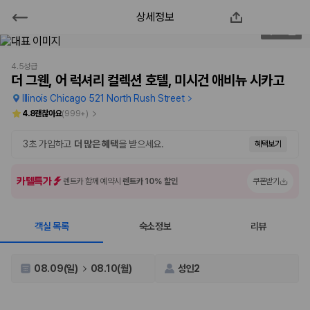
상세정보
더 그웬, 어 럭셔리 컬렉션 호텔, 미시
1
/
100
건 애비뉴 시카고
4.5성급
더 그웬, 어 럭셔리 컬렉션 호텔, 미시건 애비뉴 시카고
2000만 이용고객이 선택한 제주 렌트카 가격비교 플랫폼
Illinois Chicago 521 North Rush Street
4.8
괜찮아요
(
999+
)
3초 가입하고
더 많은 혜택
을 받으세요.
혜택보기
카텔특가
렌트카 함께 예약시
렌트카 10% 할인
쿠폰받기
객실 목록
숙소정보
리뷰
제주렌트카 가격비교는 카모아에서 한 번에
08.09(일)
08.10(월)
성인2
제주도 렌트카는 업체마다 차량 가격, 보험 조건, 면책금, 보상 한도, 인수
장소, 취소 규정이 다릅니다. 카모아는 여러 제주 렌트카 업체의 조건을 한