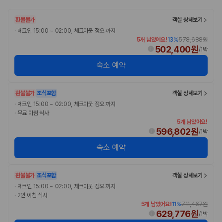
20,871,562
명
사용자 리뷰
환불불가
객실 상세보기
175,206
건
·
체크인 15:00 ~ 02:00, 체크아웃 정오 까지
예약 가능 차량
5개 남았어요!
13
%
578,688원
67,123
대
502,400원
/
1박
전국 렌트카 지점
1,829
개
숙소 예약
제주렌트카 가격비교 자주 묻는 질문
환불불가
조식포함
객실 상세보기
Q. 제주렌트카 가격비교는 카모아에서 어떻게 하나요?
·
체크인 15:00 ~ 02:00, 체크아웃 정오 까지
·
무료 아침 식사
A. 대여일, 반납일, 인수 지역을 선택하면 제주도 렌트카 업체별 가격, 차종,
5개 남았어요!
보험 조건, 예약 가능 차량을 한 번에 비교할 수 있습니다.
596,802원
/
1박
Q. 제주 렌트카 최저가는 무엇을 기준으로 비교해야 하나요?
Q. 제주공항 근처 렌트카도 비교할 수 있나요?
숙소 예약
Q. 제주 렌트카 가격비교 시 보험도 함께 비교할 수 있나요?
Q. 가족 여행에는 어떤 제주 렌트카를 비교해야 하나요?
환불불가
조식포함
객실 상세보기
제주렌트카 가격비교 주요 링크
·
체크인 15:00 ~ 02:00, 체크아웃 정오 까지
·
2인 아침 식사
제주도 렌트카 실시간 최저가 가격비교
5개 남았어요!
11
%
711,467원
629,776원
제주 렌트카 예약
/
1박