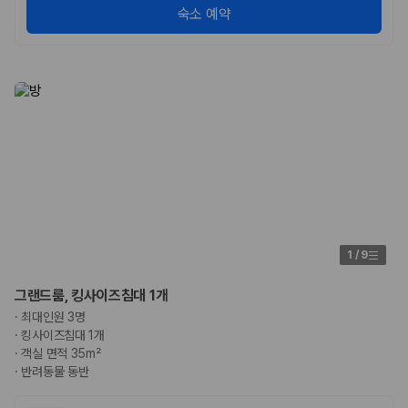
국내 렌트카 가격비교
숙소 예약
해외 렌트카 가격비교
카모아 사이트맵
1
/
9
그랜드룸, 킹사이즈침대 1개
·
최대인원 3명
·
킹사이즈침대 1개
·
객실 면적 35m²
·
반려동물 동반