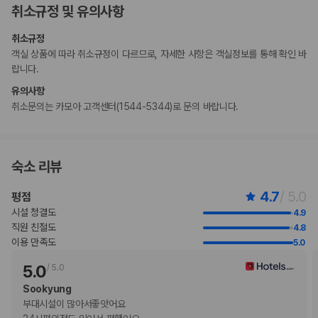
취소규정 및 유의사항
설에 연락하여 적합한 객실을 이용할 수 있는지 확인하시기 바랍니다.
이용 상황에 따라 객실 연결이 가능하며, 예약 확인 메일에 나와 있는 번호
취소규정
로 숙박 시설에 직접 연락하여 요청하실 수 있습니다.
객실 상품에 따라 취소규정이 다르므로, 자세한 사항은 객실정보를 통해 확인 바
랍니다.
부가 정보
유의사항
추가 안내사항
취소문의는 카모아 고객센터(1544-5344)로 문의 바랍니다.
기타 선택사항
뷔페아침 식사 요금: 성인 VND 455000, 어린이 VND 301000(대략적
인 금액)
숙소 리뷰
반려동물 동반 시 요금: 숙박 기간 내 1회, 1마리당 VND 2835000
간이 침대 이용 요금: 1박 기준, VND 1134000.0
4.7
/ 5.0
평점
위 목록에 명시되지 않은 다른 항목이 있을 수 있습니다. 요금 및 보증금은 세전
금액일 수 있으며 변경될 수 있습니다.
시설 청결도
4.9
직원 친절도
4.8
현장 결제 유형 및 수단
이용 만족도
5.0
Carte Blanche
Visa
5.0
/
5.0
Diners Club
Sookyung
직불카드
부대시설이 많아서좋앗어요

Discover