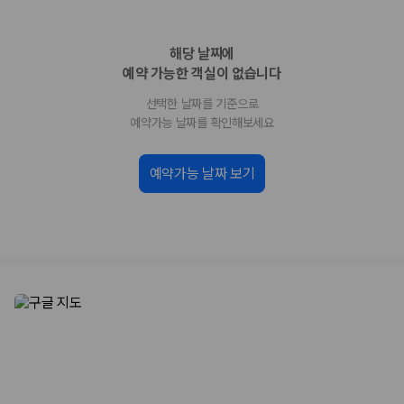
업체별 가격비교:
제주 렌트카 업체별 실시간 예약 가능 차량과 요금
을 비교합니다.
해당 날짜에
차종별 최저가 비교:
경차, 소형, 준중형, 중형, SUV, 승합차 등 여행
인원에 맞는 차종별 가격을 비교합니다.
예약 가능한 객실이 없습니다
보험 조건 비교:
일반자차, 완전자차, 슈퍼자차의 면책금과 보상 한
선택한 날짜를 기준으로
도를 비교합니다.
제주공항 인수 조건 비교:
셔틀 이동, 인수 위치, 반납 편의성을 함께
예약가능 날짜를 확인해보세요
확인합니다.
실시간 예약:
비교 후 원하는 차량을 바로 예약할 수 있습니다.
예약가능 날짜 보기
제주렌트카 실시간 가격비교 바로가기
제주 렌트카를 찾을 때 꼭 비교해야 하는 기준
1. 단순 최저가가 아니라 실제 결제 조건을 비교하세요
제주렌트카 최저가는 차량 기본요금만으로 판단하기 어렵습니다. 보험 포
함 여부, 면책금, 보상 한도, 옵션 비용, 취소 수수료를 함께 확인해야 실제
로 저렴한 차량을 고를 수 있습니다.
2. 보험 조건은 가격만큼 중요합니다