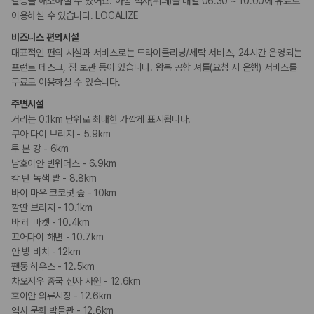
갈증을 해소하실 수 있어요. 아침 식사(뷔페)를 매일 06:30 ~ 10:00에 유료로
카모아 사이트맵
휠체어 이용 가능 화장실
휠체어로 이용 가능
이용하실 수 있습니다. LOCALIZE
비즈니스 편의시설
흡연 시설
대표적인 편의 시설과 서비스로는 드라이클리닝/세탁 서비스, 24시간 운영되는
지정 흡연 구역
프런트 데스크, 짐 보관 등이 있습니다. 왕복 공항 셔틀(요청 시 운행) 서비스를
무료로 이용하실 수 있습니다.
기타
주변시설
커플/프라이빗 다이닝
거리는 0.1km 단위로 최대한 가깝게 표시됩니다.
프러포즈/로맨스 패키지 이용 가능
프라이빗 피크닉
쿠아 다이 브리지 - 5.9km
투 본 강 - 6km
남호이안 빈워더스 - 6.9km
캄 탄 녹색 밭 - 8.8km
바이 마우 코코넛 숲 - 10km
깜딴 브리지 - 10.1km
바 레 마켓 - 10.4km
끄어다이 해변 - 10.7km
안 방 비치 - 12km
짼둥 하우스 - 12.5km
차오저우 중국 신자 사원 - 12.6km
호이안 의류시장 - 12.6km
역사 문화 박물관 - 12.6km