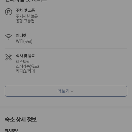
험 조건을 함께 확인해야 합니다.
주차 및 교통
제주렌트카 보험까지 비교해야 진짜 가격비교입
주차시설 보유
공항 교통편
니다
인터넷
동일한 차량이라도 보험 조건에 따라 실제 부담 금액이 달라질 수 있습니
WiFi(무료)
다. 카모아는 제주 렌트카 가격뿐 아니라 일반자차, 완전자차, 슈퍼자차 조
건을 함께 확인할 수 있도록 돕습니다.
식사 및 음료
일반자차:
사고 발생 시 일정 금액의 면책금이 발생할 수 있습니다.
레스토랑
완전자차:
보상 한도 내에서 면책금 부담이 줄어드는 보험 조건입니
조식가능(유료)
다.
커피숍/카페
슈퍼자차:
더 높은 보장 조건을 원하는 사용자에게 적합합니다.
편의시설
2000만 고객이 선택한 렌트카 가격비교 플랫폼
더보기
피크닉 공간
엘리베이터
ATM/은행업무
카모아는 제주렌트카부터 국내·해외 렌트카까지 비교할 수 있는 렌트카 가
기념품 가게
격비교 플랫폼입니다.
정원
누적 이용 고객수
숙소 상세 정보
20,871,562
명
리셉션 서비스
사용자 리뷰
콘시어지 서비스
위치정보