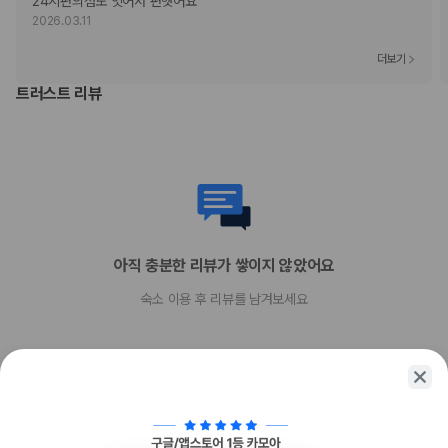
24시편의점도 잇어서 편햇어요
현금
2026.03.11
American Express
JCB International
더보기
Mastercard
트러스트 리뷰
UnionPay
반려동물
장애인 안내 동물 동반 불가
반려동물 동반 가능
아직 충분한 리뷰가 쌓이지 않았어요
숙소 이용 후 리뷰를 남겨보세요
함께 가는 친구에게 정보를 공유해보세요