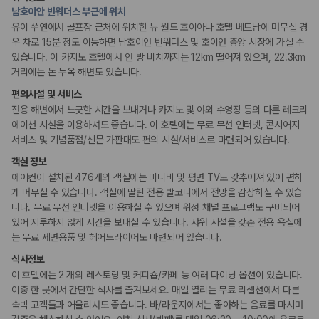
175,206
건
드라이클리닝/세탁서비스
남호이안 빈워더스 부근에 위치
짐 보관 서비스
예약 가능 차량
유이 쑤옌에서 골프장 근처에 위치한 뉴 월드 호이아나 호텔 베트남에 머무실 경
67,123
대
우 차로 15분 정도 이동하면 남호이안 빈워더스 및 호이안 중앙 시장에 가실 수
전국 렌트카 지점
웰빙 및 피트니스
있습니다. 이 카지노 호텔에서 안 방 비치까지는 12km 떨어져 있으며, 22.3km
1,829
개
피트니스/헬스시설
거리에는 논 누옥 해변도 있습니다.
제주렌트카 가격비교 자주 묻는 질문
편의시설 및 서비스
액티비티
전용 해변에서 느긋한 시간을 보내거나 카지노 및 야외 수영장 등의 다른 레크리
골프시설
Q. 제주렌트카 가격비교는 카모아에서 어떻게 하나요?
에이션 시설을 이용하셔도 좋습니다. 이 호텔에는 무료 무선 인터넷, 콘시어지
카지노
A. 대여일, 반납일, 인수 지역을 선택하면 제주도 렌트카 업체별 가격, 차종,
서비스 및 기념품점/신문 가판대도 편의 시설/서비스로 마련되어 있습니다.
전용해변
보험 조건, 예약 가능 차량을 한 번에 비교할 수 있습니다.
객실 정보
Q. 제주 렌트카 최저가는 무엇을 기준으로 비교해야 하나요?
키즈
Q. 제주공항 근처 렌트카도 비교할 수 있나요?
에어컨이 설치된 476개의 객실에는 미니바 및 평면 TV도 갖추어져 있어 편하
어린이 수영장
Q. 제주 렌트카 가격비교 시 보험도 함께 비교할 수 있나요?
게 머무실 수 있습니다. 객실에 딸린 전용 발코니에서 전망을 감상하실 수 있습
시설 내 놀이터
Q. 가족 여행에는 어떤 제주 렌트카를 비교해야 하나요?
니다. 무료 무선 인터넷을 이용하실 수 있으며 위성 채널 프로그램도 구비되어
키즈 클럽
있어 지루하지 않게 시간을 보내실 수 있습니다. 샤워 시설을 갖춘 전용 욕실에
제주렌트카 가격비교 주요 링크
는 무료 세면용품 및 헤어드라이어도 마련되어 있습니다.
비즈니스
식사정보
컨퍼런스 센터
제주도 렌트카 실시간 최저가 가격비교
연회장
이 호텔에는 2 개의 레스토랑 및 커피숍/카페 등 여러 다이닝 옵션이 있습니다.
제주 렌트카 예약
이중 한 곳에서 간단한 식사를 즐겨보세요. 매일 열리는 무료 리셉션에서 다른
국내 렌트카 가격비교
숙박 고객들과 어울리셔도 좋습니다. 바/라운지에서는 좋아하는 음료를 마시며
해외 렌트카 가격비교
장애인 편의시설