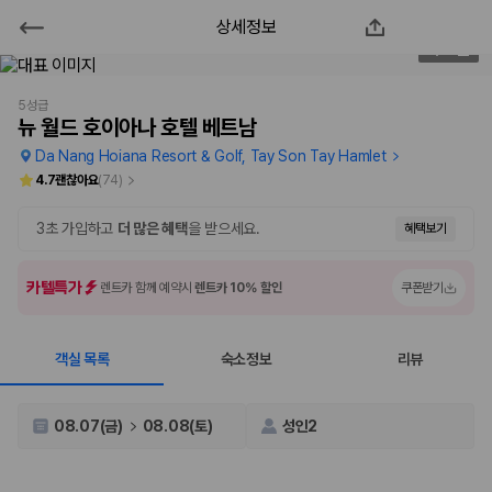
상세정보
뉴 월드 호이아나 호텔 베트남
2
/
44
2000만 이용고객이 선택한 제주 렌트카 가격비교 플랫폼
5성급
뉴 월드 호이아나 호텔 베트남
Da Nang Hoiana Resort & Golf, Tay Son Tay Hamlet
4.7
괜찮아요
(
74
)
3초 가입하고
더 많은 혜택
을 받으세요.
혜택보기
카텔특가
렌트카 함께 예약시
렌트카 10% 할인
쿠폰받기
객실 목록
숙소정보
리뷰
제주렌트카 가격비교는 카모아에서 한 번에
제주도 렌트카는 업체마다 차량 가격, 보험 조건, 면책금, 보상 한도, 인수
08.07(금)
08.08(토)
성인2
장소, 취소 규정이 다릅니다. 카모아는 여러 제주 렌트카 업체의 조건을 한
화면에서 비교해 사용자가 자신의 일정과 예산에 맞는 차량을 선택할 수 있
도록 돕습니다.