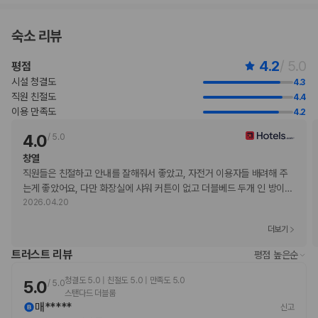
Visa
직불카드
숙소 리뷰
현금
Mastercard
4.2
/ 5.0
평점
반려동물
시설 청결도
4.3
반려동물 동반 불가
직원 친절도
4.4
이용 만족도
4.2
예약공지
4.0
/
5.0
체크인 15:00 이후 00:00 자정 까지, 체크 아웃 11:00 이전
창열
.
직원들은 친절하고 안내를 잘해줘서 좋았고, 자전거 이용자들 배려해 주
일회용 칫솔, 치약, 면도기는 환경 보호를 위한 '그린 캠페인'의 일환으로 제공되
는게 좋았어요, 다만 화장실에 샤워 커튼이 없고 더블베드 두개 인 방이
…
지 않습니다. 예약 시 참고 부탁 드립니다.
(1층 편의점 운영) 프론트 운영시간 : 오전 7시 ~ 자정 까지 체크인 마감:
2026.04.20
00:00(자정) / (일정에 착오 없으시길 바랍니다. 부득이하게 00시 이후 도착하
시는 경우 반드시 사전에 연락 주시기 바랍니다.)
더보기
자정 이후에는 새벽 1시까지 긴급 통화는 가능합니다. ( Tel. 064-738-0009
)
트러스트 리뷰
평점 높은순
기준 인원 외 인원 추가 시 추가 비용 인원 추가 비용 : 1인 1박 당 성인(초등생
이상) 11,000원 / (36개월이상 ~ 초등생 미만) 9,900원 / 36개월미만 ~ 무료
객실 내 핸드폰 충전기 없음.(대여 서비스 X)
청결도 5.0 | 친절도 5.0 | 만족도 5.0
5.0
/
5.0
객실 내 위생용품(면봉 , 베쓰타올 , 샤워가운 , 크리넥스) 없음.
스탠다드 더블룸
성수기 및 특정일, 공휴일(전일 포함)에는 요금 변동이 있음 문의사항 연락주세
매*****
신고
요