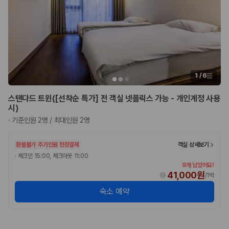
험 조건을 함께 확인해야 합니다.
제주렌트카 보험까지 비교해야 진짜 가격비교입
니다
동일한 차량이라도 보험 조건에 따라 실제 부담 금액이 달라질 수 있습니
다. 카모아는 제주 렌트카 가격뿐 아니라 일반자차, 완전자차, 슈퍼자차 조
1
/
6
건을 함께 확인할 수 있도록 돕습니다.
스탠다드 트윈([선착순 특가] 전 객실 넷플릭스 가능 - 개인계정 사용
일반자차:
사고 발생 시 일정 금액의 면책금이 발생할 수 있습니다.
시)
완전자차:
보상 한도 내에서 면책금 부담이 줄어드는 보험 조건입니
·
기준인원 2명 / 최대인원 2명
다.
슈퍼자차:
더 높은 보장 조건을 원하는 사용자에게 적합합니다.
환불불가
추가인원 현장결제
객실 상세보기
2000만 고객이 선택한 렌트카 가격비교 플랫폼
·
체크인 15:00, 체크아웃 11:00
9개 남았어요!
41,000원
/
1박
카모아는 제주렌트카부터 국내·해외 렌트카까지 비교할 수 있는 렌트카 가
격비교 플랫폼입니다.
숙소 예약
누적 이용 고객수
20,871,562
명
사용자 리뷰