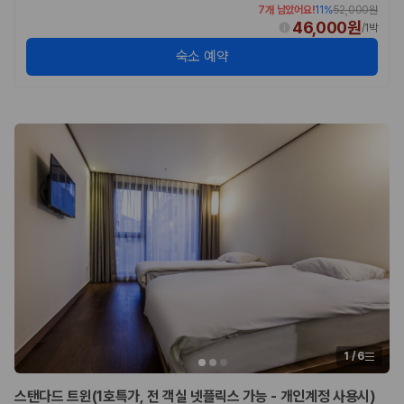
7개 남았어요!
11
%
52,000원
46,000원
/
1박
숙소 예약
1
/
6
스탠다드 트윈(1호특가, 전 객실 넷플릭스 가능 - 개인계정 사용시)