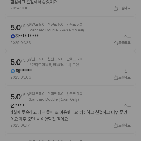
깔끔하고 친절해서 좋았어요
.
객실요금은 2인 입실 기준이며, 파티룸 등 특수객실의 경우, 직접 입실 인원 확
2024.10.18
도움돼요
인이 필요합니다.
1인추가 요금 발생합니다.(숙소문의)
퇴실 시간 초과 시 추가 요금이 자동 부과될 수 있습니다.
청결도 5.0 | 친절도 5.0 | 만족도 5.0
5.0
/
5.0
미성년자의 입실 가능여부는 직접 제휴점에 확인 후 예약 진행하시기 바랍니다.
Standard Double (2PAX No Meal)
미성년자 혼숙예약으로 인해 발생하는 입실 거부에 대해서는 취소/환불이 불가
장********
신고
합니다.
2025.04.23
도움돼요
혼숙시 신분증 확인을 요구할 수 있으며 미지참시 입실 거부가 가능하고 취소시
환불이 불가합니다.
제휴점 사정으로 객실 정보가 수시로 변경될 수 있습니다. 이로 인한 불이익은
당사가 책임지지 않습니다.
청결도 5.0 | 친절도 5.0 | 만족도 5.0
5.0
/
5.0
야간시간 지나친 소음 발생시 퇴실 조치가 가능하오니 삼가바랍니다.
스탠다드 더블룸, 더블침대 1개, 금연
객실 물건 파손 및 도난 시 형사 처벌 받을 수 있습니다.
태*****
신고
2025.05.06
도움돼요
청결도 5.0 | 친절도 5.0 | 만족도 5.0
5.0
/
5.0
Standard Double (Room Only)
선****
신고
4월에 투숙하고 너무 좋아 또 이용했네요 깨끗하고 친절하고 너무 좋았
어요 제주 오면 늘 이용할것 같아요
2025.06.17
도움돼요