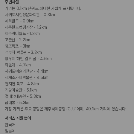
주변시설
거리는 0.1km 단위로 최대한 가깝게 표시됩니다.
서귀포시김정문화회관 - 0.3km
세리월드 - 0.9km
제주월드컵경기장 - 1.2km
제주워터월드 - 1.3km
고근산 - 2.2km
엉또폭포 - 3km
석부작 박물관 - 3.2km
황우지 해안 열두 굴 - 4.5km
외돌개 - 4.7km
서귀포예술의전당 - 4.4km
세계조가비박물관 - 4.5km
천지연 폭포 - 4.8km
기당미술관 - 5.1km
걸매생태공원 - 5.3km
삼매봉 - 5.3km
가장 가까운 주요 공항은 제주국제공항 (CJU)이며, 49.1km 거리에 있습니다.
서비스 지원 언어
한국어
일본어