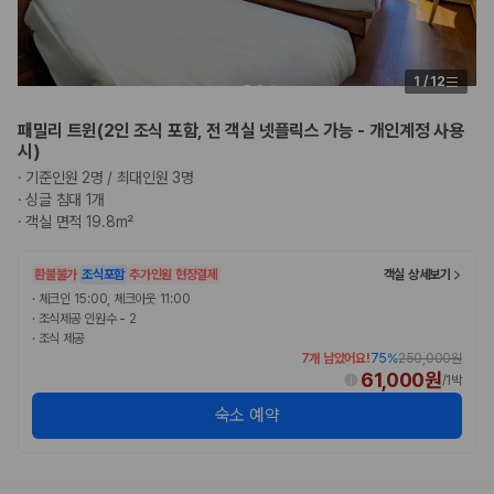
1
/
12
패밀리 트윈(2인 조식 포함, 전 객실 넷플릭스 가능 - 개인계정 사용
시)
·
기준인원 2명 / 최대인원 3명
·
싱글 침대 1개
·
객실 면적 19.8m²
환불불가
조식포함
추가인원 현장결제
객실 상세보기
·
체크인 15:00, 체크아웃 11:00
·
조식제공 인원수 - 2
·
조식 제공
7개 남았어요!
75
%
250,000원
61,000원
/
1박
숙소 예약