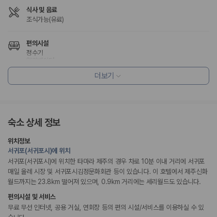
식사 및 음료
조식가능(유료)
편의시설
정수기
엘리베이터
더보기
리셉션 서비스
간편 체크인/체크아웃
프런트데스크 24시간 운영
짐 보관 서비스
다국어 구사 가능 직원
숙소 상세 정보
위치정보
웰빙 및 피트니스
서귀포(서귀포시)에 위치
온천시설
서귀포(서귀포시)에 위치한 타마라 제주의 경우 차로 10분 이내 거리에 서귀포
매일 올레 시장 및 서귀포시김정문화회관 등이 있습니다. 이 호텔에서 제주신화
액티비티
월드까지는 23.8km 떨어져 있으며, 0.9km 거리에는 세리월드도 있습니다.
윈드서핑
스노쿨링
편의시설 및 서비스
낚시
무료 무선 인터넷, 공용 거실, 연회장 등의 편의 시설/서비스를 이용하실 수 있