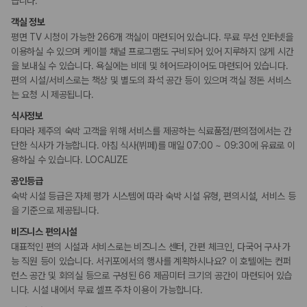
습니다.
비즈니스
객실 정보
코워킹 스페이스
회의공간
평면 TV 시청이 가능한 266개 객실이 마련되어 있습니다. 무료 무선 인터넷을
연회장
이용하실 수 있으며 케이블 채널 프로그램도 구비되어 있어 지루하지 않게 시간
비즈니스 센터
을 보내실 수 있습니다. 욕실에는 비데 및 헤어드라이어도 마련되어 있습니다.
편의 시설/서비스로는 책상 및 별도의 좌석 공간 등이 있으며 객실 정돈 서비스
흡연 시설
는 요청 시 제공됩니다.
금연 숙박 시설
식사정보
타마라 제주의 숙박 고객을 위해 서비스를 제공하는 식료품점/편의점에서는 간
단한 식사가 가능합니다. 아침 식사(뷔페)를 매일 07:00 ~ 09:30에 유료로 이
용하실 수 있습니다. LOCALIZE
공인등급
숙박 시설 등급은 자체 평가 시스템에 따라 숙박 시설 유형, 편의시설, 서비스 등
을 기준으로 제공됩니다.
비즈니스 편의시설
대표적인 편의 시설과 서비스로는 비즈니스 센터, 간편 체크인, 다국어 구사 가
능 직원 등이 있습니다. 서귀포에서의 행사를 계획하시나요? 이 호텔에는 컨퍼
런스 공간 및 회의실 등으로 구성된 66 제곱미터 크기의 공간이 마련되어 있습
니다. 시설 내에서 무료 셀프 주차 이용이 가능합니다.