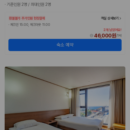
·
기준인원 2명 / 최대인원 2명
환불불가
추가인원 현장결제
객실 상세보기
·
체크인 15:00, 체크아웃 11:00
2개 남았어요!
46,000원
/
1박
숙소 예약