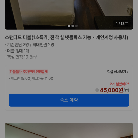
1
/
13
스탠다드 더블(1호특가, 전 객실 넷플릭스 가능 - 개인계정 사용시)
·
기준인원 2명 / 최대인원 2명
·
더블 침대 1개
·
객실 면적 19.8m²
환불불가
추가인원 현장결제
객실 상세보기
·
체크인 15:00, 체크아웃 11:00
2개 남았어요!
45,000원
/
1박
숙소 예약