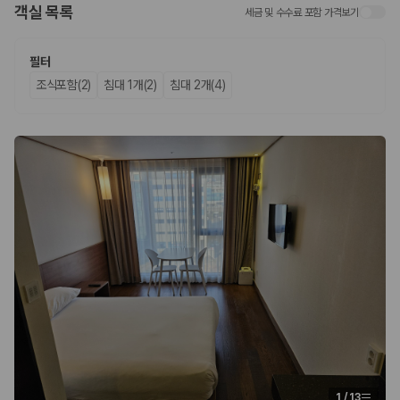
객실 목록
세금 및 수수료 포함 가격보기
업체별 가격비교:
제주 렌트카 업체별 실시간 예약 가능 차량과 요금
을 비교합니다.
차종별 최저가 비교:
경차, 소형, 준중형, 중형, SUV, 승합차 등 여행
필터
인원에 맞는 차종별 가격을 비교합니다.
조식포함(2)
침대 1개(2)
침대 2개(4)
보험 조건 비교:
일반자차, 완전자차, 슈퍼자차의 면책금과 보상 한
도를 비교합니다.
제주공항 인수 조건 비교:
셔틀 이동, 인수 위치, 반납 편의성을 함께
확인합니다.
실시간 예약:
비교 후 원하는 차량을 바로 예약할 수 있습니다.
제주렌트카 실시간 가격비교 바로가기
제주 렌트카를 찾을 때 꼭 비교해야 하는 기준
1. 단순 최저가가 아니라 실제 결제 조건을 비교하세요
제주렌트카 최저가는 차량 기본요금만으로 판단하기 어렵습니다. 보험 포
함 여부, 면책금, 보상 한도, 옵션 비용, 취소 수수료를 함께 확인해야 실제
로 저렴한 차량을 고를 수 있습니다.
2. 보험 조건은 가격만큼 중요합니다
1
/
13