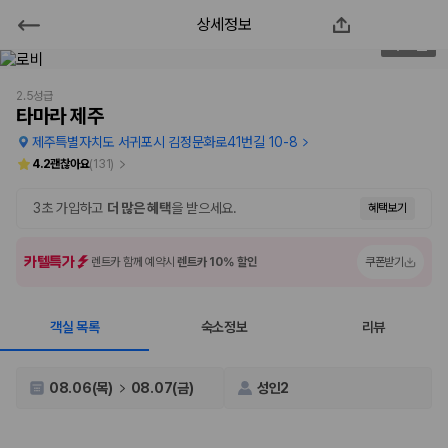
상세정보
타마라 제주
2
/
87
2000만 이용고객이 선택한 제주 렌트카 가격비교 플랫폼
2.5성급
타마라 제주
제주특별자치도 서귀포시 김정문화로41번길 10-8
4.2
괜찮아요
(
131
)
3초 가입하고
더 많은 혜택
을 받으세요.
혜택보기
카텔특가
렌트카 함께 예약시
렌트카 10% 할인
쿠폰받기
객실 목록
숙소정보
리뷰
제주렌트카 가격비교는 카모아에서 한 번에
제주도 렌트카는 업체마다 차량 가격, 보험 조건, 면책금, 보상 한도, 인수
08.06(목)
08.07(금)
성인2
장소, 취소 규정이 다릅니다. 카모아는 여러 제주 렌트카 업체의 조건을 한
화면에서 비교해 사용자가 자신의 일정과 예산에 맞는 차량을 선택할 수 있
도록 돕습니다.