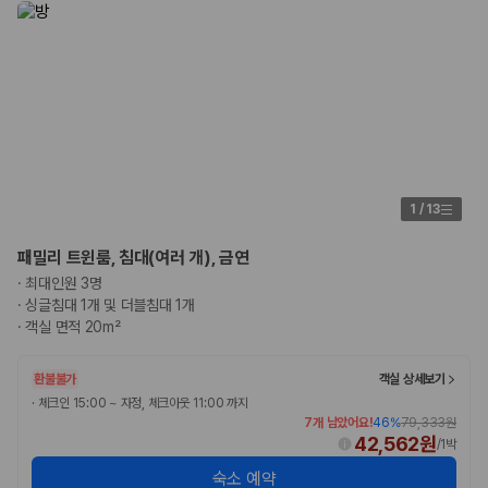
175,206
건
예약 가능 차량
67,123
대
전국 렌트카 지점
1,829
개
제주렌트카 가격비교 자주 묻는 질문
Q. 제주렌트카 가격비교는 카모아에서 어떻게 하나요?
A. 대여일, 반납일, 인수 지역을 선택하면 제주도 렌트카 업체별 가격, 차종,
1
/
13
보험 조건, 예약 가능 차량을 한 번에 비교할 수 있습니다.
Q. 제주 렌트카 최저가는 무엇을 기준으로 비교해야 하나요?
패밀리 트윈룸, 침대(여러 개), 금연
Q. 제주공항 근처 렌트카도 비교할 수 있나요?
·
최대인원 3명
Q. 제주 렌트카 가격비교 시 보험도 함께 비교할 수 있나요?
·
싱글침대 1개 및 더블침대 1개
Q. 가족 여행에는 어떤 제주 렌트카를 비교해야 하나요?
·
객실 면적 20m²
제주렌트카 가격비교 주요 링크
환불불가
객실 상세보기
·
체크인 15:00 ~ 자정, 체크아웃 11:00 까지
제주도 렌트카 실시간 최저가 가격비교
7개 남았어요!
46
%
79,333원
제주 렌트카 예약
42,562원
/
1박
국내 렌트카 가격비교
해외 렌트카 가격비교
숙소 예약