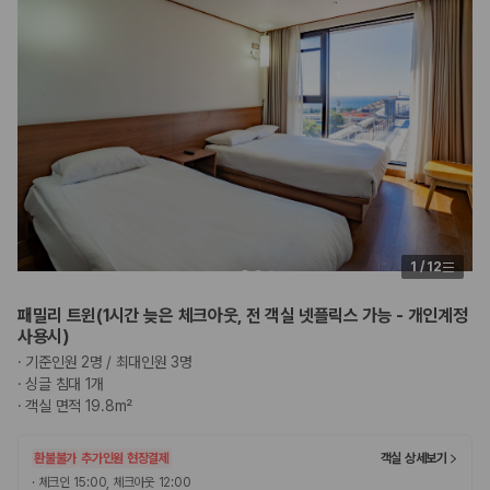
1
/
12
패밀리 트윈(1시간 늦은 체크아웃, 전 객실 넷플릭스 가능 - 개인계정
사용시)
·
기준인원 2명 / 최대인원 3명
·
싱글 침대 1개
·
객실 면적 19.8m²
환불불가
추가인원 현장결제
객실 상세보기
·
체크인 15:00, 체크아웃 12:00