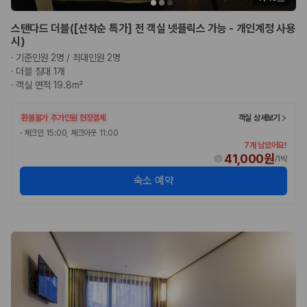
완전자차와 슈퍼자차는 업체별 보장 범위가 다를 수 있습니다. 카모아에서
는 제주 렌트카 가격과 함께 보험 조건을 비교해 여행 스타일에 맞는 보장
스탠다드 더블([선착순 특가] 전 객실 넷플릭스 가능 - 개인계정 사용
수준을 선택할 수 있습니다.
시)
3. 제주공항 접근성과 셔틀 조건을 함께 확인하세요
·
기준인원 2명 / 최대인원 2명
·
더블 침대 1개
·
객실 면적 19.8m²
제주 렌트카는 차량 인수 위치와 셔틀 편의성에 따라 실제 이용 만족도가
달라집니다. 공항에서 렌트카 사무실까지의 이동 조건을 가격과 함께 비교
하는 것이 좋습니다.
환불불가
추가인원 현장결제
객실 상세보기
·
체크인 15:00, 체크아웃 11:00
제주도 렌트카 차종별 가격비교
7개 남았어요!
41,000원
/
1박
경차·소형차
숙소 예약
혼자 또는 2인 여행에 적합하며 제주 렌트카 최저가를 찾는 사용자
가 가장 먼저 비교하는 차종입니다.
준중형·중형차
커플·친구 여행에서 많이 선택되며 가격과 승차감의 균형이 좋은 차
종입니다.
SUV
가족 여행, 짐이 많은 여행, 장거리 이동에 적합하며 보험 조건과 차
량 연식을 함께 비교하는 것이 좋습니다.
승합차·대형차
단체 여행이나 4인 이상 가족 여행에 적합하며 인원수, 짐 공간, 보