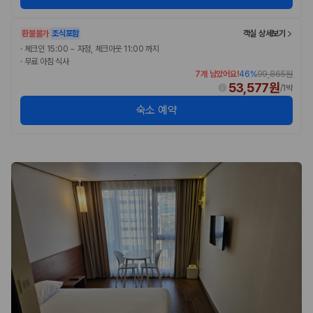
카모아 사이트맵
환불불가
조식포함
객실 상세보기
·
체크인 15:00 ~ 자정, 체크아웃 11:00 까지
·
무료 아침 식사
7개 남았어요!
46
%
99,865원
53,577원
/
1박
숙소 예약