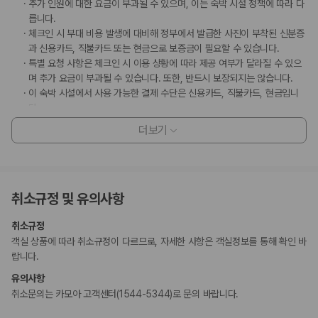
추가 인원에 대한 요금이 부과될 수 있으며, 이는 숙박 시설 정책에 따라 다
릅니다.
체크인 시 부대 비용 발생에 대비해 정부에서 발급한 사진이 부착된 신분증
과 신용카드, 직불카드 또는 현금으로 보증금이 필요할 수 있습니다.
특별 요청 사항은 체크인 시 이용 상황에 따라 제공 여부가 달라질 수 있으
며 추가 요금이 부과될 수 있습니다. 또한, 반드시 보장되지는 않습니다.
이 숙박 시설에서 사용 가능한 결제 수단은 신용카드, 직불카드, 현금입니
다.
이 숙박 시설은 안전을 위해 소화기, 연기 감지기 등을 갖추고 있습니다.
더보기
부가 정보
추가 안내사항
취소규정 및 유의사항
기타 선택사항
뷔페아침 식사 요금: 성인 KRW 14000, 어린이 KRW 10000(대략적인
취소규정
금액)
객실 상품에 따라 취소규정이 다르므로, 자세한 사항은 객실정보를 통해 확인 바
추가 요금 지불 시 이른 체크인 가능(객실 이용 상황에 따라 다름)
랍니다.
추가 요금 지불 시 늦은 체크아웃 가능(객실 이용 상황에 따라 다름)
유의사항
위 목록에 명시되지 않은 다른 항목이 있을 수 있습니다. 요금 및 보증금은 세전
취소문의는 카모아 고객센터(1544-5344)로 문의 바랍니다.
금액일 수 있으며 변경될 수 있습니다.
현장 결제 유형 및 수단